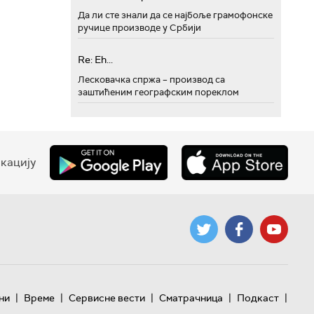
Да ли сте знали да се најбоље грамофонске
ручице производе у Србији
Re: Eh...
Лесковачка спржа – производ са
заштићеним географским пореклом
кацију
|
|
|
|
|
ни
Време
Сервисне вести
Сматрачница
Подкаст