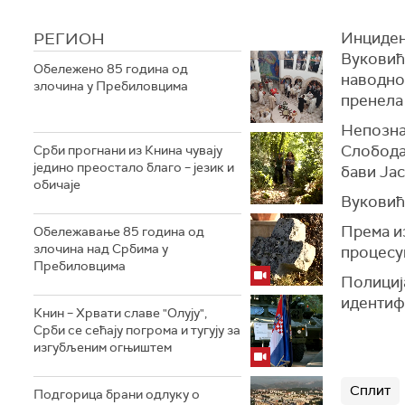
РЕГИОН
Инцидент
Вуковића
Обележено 85 година од
наводно
злочина у Пребиловцима
пренела
Непозна
Слободан
Срби прогнани из Книна чувају
једино преостало благо – језик и
бави Јас
обичаје
Вуковић 
Према из
Обележавање 85 година од
злочина над Србима у
процесу
Пребиловцима
Полиција
идентиф
Книн – Хрвати славе "Олују",
Срби се сећају погрома и тугују за
изгубљеним огњиштем
Сплит
Подгорица брани одлуку о