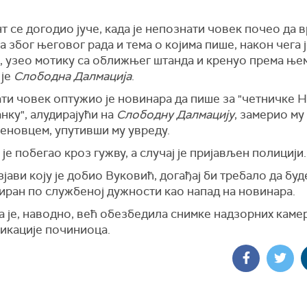
 се догодио јуче, када је непознати човек почео да 
 због његовог рада и тема о којима пише, након чега ј
, узео мотику са оближњег штанда и кренуо према њем
 је
Слободна Далмација
.
ти човек оптужио је новинара да пише за "четничке 
ку", алудирајући на
Слободну Далмацију
, замерио му
еновцем, упутивши му увреду.
је побегао кроз гужву, а случај је пријављен полицији.
јави коју је добио Вуковић, догађај би требало да буд
иран по службеној дужности као напад на новинара.
 је, наводно, већ обезбедила снимке надзорних каме
икације починиоца.