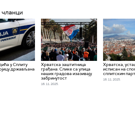
 чланци
дића у Сплиту
Хрватска заштитница
Хрватска, уст
ојицу држављана
грађана: Слике са улица
исписан на сп
наших градова изазивају
сплитским пар
забринутост
16. 11. 2025.
16. 11. 2025.