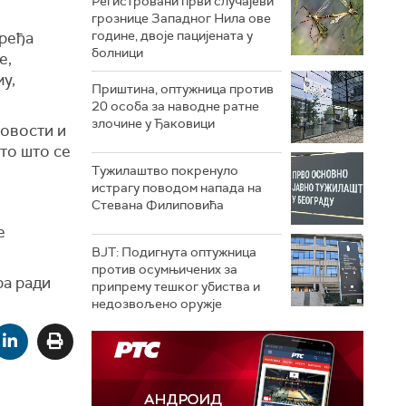
Регистровани први случајеви
грознице Западног Нила ове
године, двоје пацијената у
вређа
болници
е,
у,
Приштина, оптужница против
20 особа за наводне ратне
злочине у Ђаковици
Новости и
 то што се
Тужилаштво покренуло
истрагу поводом напада на
Стевана Филиповића
е
ВЈТ: Подигнута оптужница
против осумњичених за
ра ради
припрему тешког убиства и
недозвољено оружје