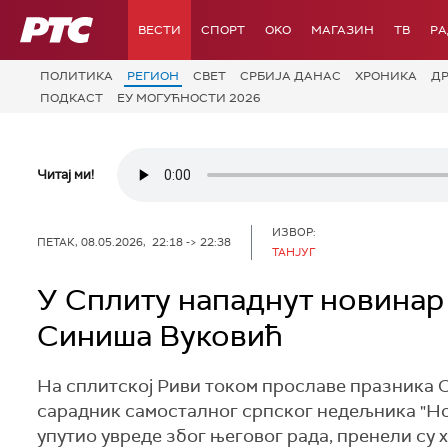
РТС
ВЕСТИ
СПОРТ
OKO
МАГАЗИН
ТВ
Р
ПОЛИТИКА
РЕГИОН
СВЕТ
СРБИЈА ДАНАС
ХРОНИКА
Д
ПОДКАСТ
ЕУ МОГУЋНОСТИ 2026
Читај ми!
ИЗВОР:
ПЕТАК, 08.05.2026, 22:18 -> 22:38
ТАНЈУГ
У Сплиту нападнут новинар
Синиша Вуковић
На сплитској Риви током прославе празника Св
сарадник самосталног српског недељника "Но
упутио увреде због његовог рада, пренели су 