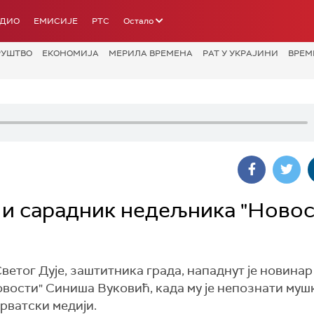
АДИО
ЕМИСИЈЕ
РТС
Остало
РУШТВО
ЕКОНОМИЈА
МЕРИЛА ВРЕМЕНА
РАТ У УКРАЈИНИ
ВРЕМ
 и сарадник недељника "Новос
етог Дује, заштитника града, нападнут је новинар
вости" Синиша Вуковић, када му је непознати муш
хрватски медији.