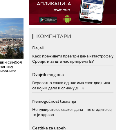
КОМЕНТАРИ
Da, ali...
Како преживети прва три дана катастрофе у
Србији, и за шта нас припрема ЕУ
ашки симбол
оменику
тизанима
Dvojnik mog oca
Вероватно свако од нас има свог двојника
са којим дели и сличну ДНК
Nemogućnost tusiranja
Не туширате се сваког дана – не стидите се,
то је здраво
Cestitke za uspeh