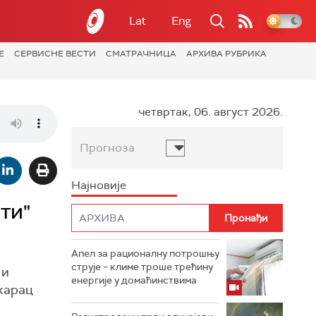
Lat
Eng
Е
СЕРВИСНЕ ВЕСТИ
СМАТРАЧНИЦА
АРХИВА РУБРИКА
четвртак, 06. август 2026.
Прогноза
Најновије
ти"
Апел за рационалну потрошњу
струје – климе троше трећину
 и
енергије у домаћинствима
карац