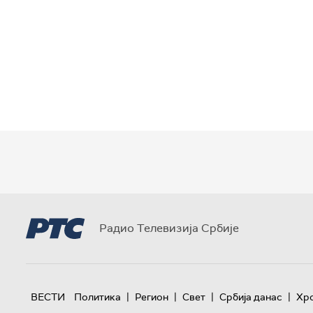
Радио Телевизија Србије
|
|
|
|
ВЕСТИ
Политика
Регион
Свет
Србија данас
Хр