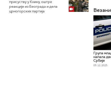
присуству у Книну, оштре
реакције из Београда и дела
Везани
црногорских партија
Група мла
напала дв
Србије
05. 12. 2025.