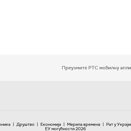
Преузмите РТС мобилну апли
|
|
|
|
оника
Друштво
Економија
Мерила времена
Рат у Украји
ЕУ могућности 2026