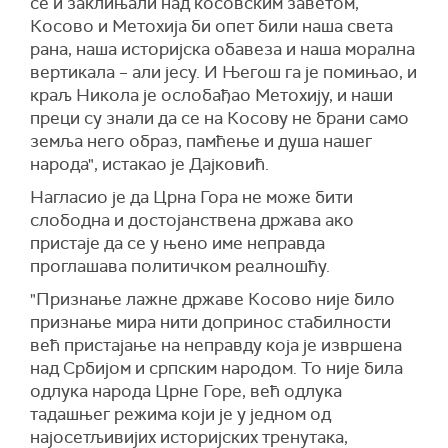
се и заклињали над косовским заветом,
Косово и Метохија би опет били наша света
рана, наша историјска обавеза и наша морална
вертикала – али јесу. И Његош га је помињао, и
краљ Никола је ослобађао Метохију, и наши
преци су знали да се на Косову не брани само
земља него образ, памћење и душа нашег
народа", истакао је Дајковић.
Нагласио је да Црна Гора не може бити
слободна и достојанствена држава ако
пристаје да се у њено име неправда
проглашава политичком реалношћу.
"Признање лажне државе Косово није било
признање мира нити допринос стабилности
већ пристајање на неправду која је извршена
над Србијом и српским народом. То није била
одлука народа Црне Горе, већ одлука
тадашњег режима који је у једном од
најосетљивијих историјских тренутака,