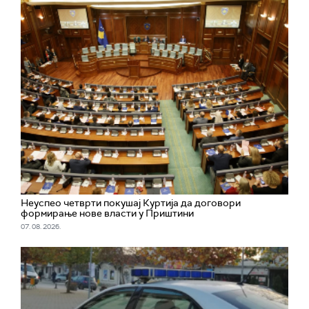
Неуспео четврти покушај Куртија да договори
формирање нове власти у Приштини
07. 08. 2026.