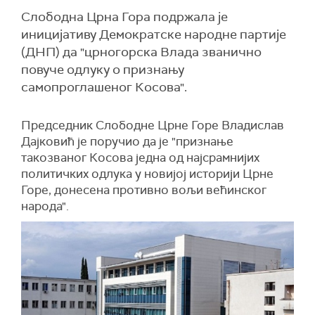
Слободна Црна Гора подржала је
иницијативу Демократске народне партије
(ДНП) да "црногорска Влада званично
повуче одлуку о признању
самопроглашеног Косова".
Председник Слободне Црне Горе Владислав
Дајковић је поручио да је "признање
такозваног Косова једна од најсрамнијих
политичких одлука у новијој историји Црне
Горе, донесена противно вољи већинског
народа".