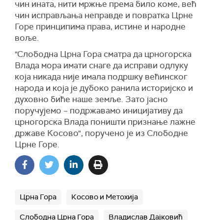
чин ината, нити мржње према било коме, већ
чин исправљања неправде и повратка Црне
Горе принципима права, истине и народне
воље.
"Слободна Црна Гора сматра да црногорска
Влада мора имати снаге да исправи одлуку
која никада није имала подршку већинског
народа и која је дубоко ранила историјско и
духовно биће наше земље. Зато јасно
поручујемо – подржавамо иницијативу да
црногорска Влада поништи признање лажне
државе Косово", поручено је из Слободне
Црне Горе.
Црна Гора
Косово и Метохија
Слободна Црна Гора
Владислав Дајковић