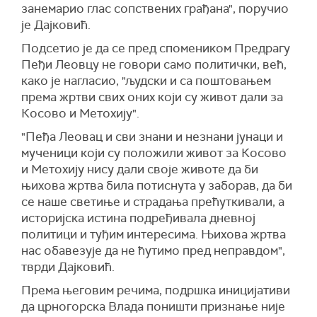
занемарио глас сопствених грађана", поручио
је Дајковић.
Подсетио је да се пред спомеником Предрагу
Пеђи Леовцу не говори само политички, већ,
како је нагласио, "људски и са поштовањем
према жртви свих оних који су живот дали за
Косово и Метохију".
"Пеђа Леовац и сви знани и незнани јунаци и
мученици који су положили живот за Косово
и Метохију нису дали своје животе да би
њихова жртва била потиснута у заборав, да би
се наше светиње и страдања прећуткивали, а
историјска истина подређивала дневној
политици и туђим интересима. Њихова жртва
нас обавезује да не ћутимо пред неправдом",
тврди Дајковић.
Према његовим речима, подршка иницијативи
да црногорска Влада поништи признање није