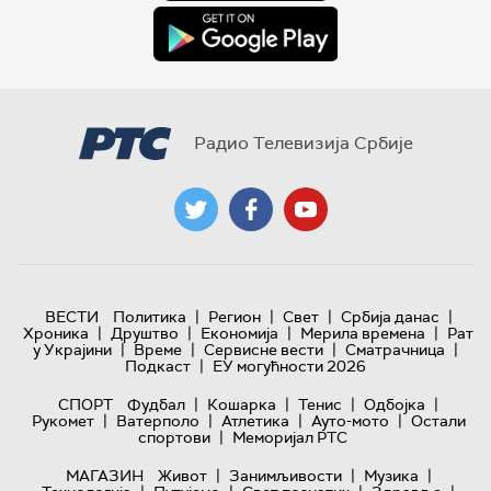
Радио Телевизија Србије
|
|
|
|
ВЕСТИ
Политика
Регион
Свет
Србија данас
|
|
|
|
Хроника
Друштво
Економија
Мерила времена
Рат
|
|
|
|
у Украјини
Време
Сервисне вести
Сматрачница
|
Подкаст
ЕУ могућности 2026
|
|
|
|
СПОРТ
Фудбал
Кошарка
Тенис
Одбојка
|
|
|
|
Рукомет
Ватерполо
Атлетика
Ауто-мото
Остали
|
спортови
Меморијал РТС
|
|
|
МАГАЗИН
Живот
Занимљивости
Музика