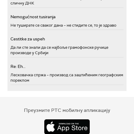
сличну ДНК
Nemogućnost tusiranja
Не туширате се сваког дана – не стидите се, то је здраво
Cestitke za uspeh
Да ли сте знали да се најбоље грамофонске ручице
производе у Србији
Re: Eh...
Лесковачка спржа – производ са заштићеним географским
пореклом
Преузмите РТС мобилну апликацију