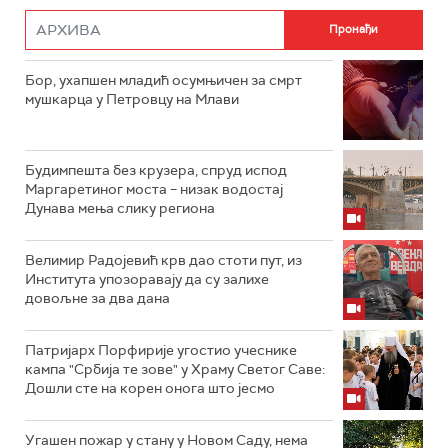
Бор, ухапшен младић осумњичен за смрт
мушкарца у Петровцу на Млави
Будимпешта без крузера, спруд испод
Маргаретиног моста – низак водостај
Дунава мења слику региона
Велимир Радојевић крв дао стоти пут, из
Института упозоравају да су залихе
довољне за два дана
Патријарх Порфирије угостио учеснике
кампа "Србија те зове" у Храму Светог Саве:
Дошли сте на корен онога што јесмо
Угашен пожар у стану у Новом Саду, нема