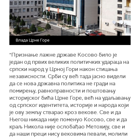
Влада Црне Горе
"Признање лажне државе Косово било је
један од првих великих политичких удараца на
српски народ у Црној Гори након стицања
независности. Срби су већ тада јасно видели
да се нова државна политика не гради на
помирењу, равноправности и поштовању
историјског бића Црне Горе, већ на удаљавању
од српског идентитета, историје и народа који
је ову земљу стварао кроз векове. Све и да
Његош никада није поменуо Косово, све и да
краљ Никола није ослобађао Метохију, све и
да наши преци нису вековима певали, молили