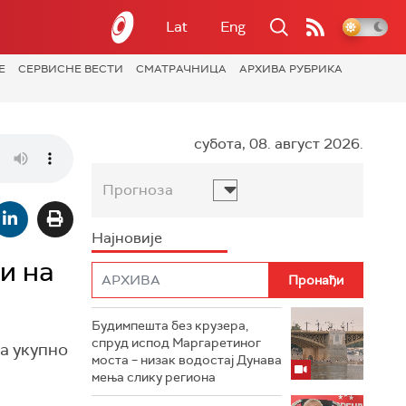
Lat
Eng
Е
СЕРВИСНЕ ВЕСТИ
СМАТРАЧНИЦА
АРХИВА РУБРИКА
субота, 08. август 2026.
Прогноза
Најновије
и на
Будимпешта без крузера,
спруд испод Маргаретиног
а укупно
моста – низак водостај Дунава
мења слику региона