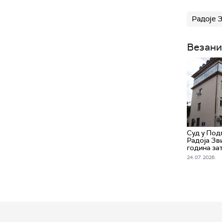
Радоје 
Везани
Суд у Под
Радоја Зв
година за
24. 07. 2026.