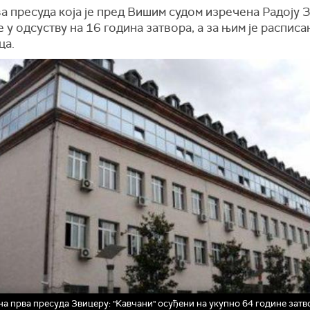
ва пресуда која је пред Вишим судом изречена Радоју 
е у одсуству на 16 година затвора, а за њим је расписа
ца.
а прва пресуда Звицеру: "Кавчани" осуђени на укупно 64 године затв