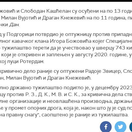
жовић и Слободан Кашћелан су осуђени на по 13 год
 Милан Вујотић и Драган Кнежевић на по 11 година, 
ички
Дан
.
д у Подгорици потврдио је оптужницу против припадн
лног кавачког клана Игора Божовића којег Специјалн
 тужилаштво терети да је учествовао у шверцу 743 к
 који је откривен и заплењен у августу 2020. године, у
кој луци Ротердам.
 кривично дело раније су оптужени Радоје Звицер, Сл
н, Милан Вујотић и Драган Кнежевић.
лно државно тужилаштво подигло је, у децембру 2023
у против Р. З., Д. К., М. В. и С. К., за кривична дела с
лне организације и неовлашћена производња, држањ
 у промет опојних дрога, која је, након што ју је суд 
на правну снагу", саопштено је раније из тужилаштва.