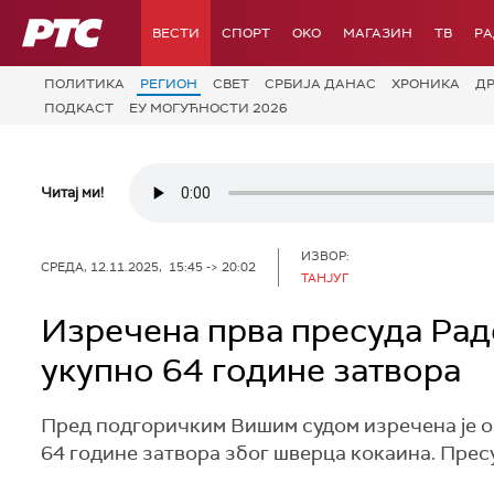
РТС
ВЕСТИ
СПОРТ
OKO
МАГАЗИН
ТВ
Р
ПОЛИТИКА
РЕГИОН
СВЕТ
СРБИЈА ДАНАС
ХРОНИКА
Д
ПОДКАСТ
ЕУ МОГУЋНОСТИ 2026
Читај ми!
ИЗВОР:
СРЕДА, 12.11.2025, 15:45 -> 20:02
ТАНЈУГ
Изречена прва пресуда Радо
укупно 64 године затвора
Пред подгоричким Вишим судом изречена је ос
64 године затвора због шверца кокаина. Пресу