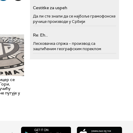
Cestitke za uspeh
Да ли сте знали да се најбоље грамофонске
ручице производе у Србији
Re: Eh...
Лесковачка спржа – производ са
заштићеним географским пореклом
ицер се
Гори,
учићу
е путује у