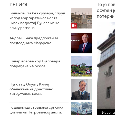
РЕГИОН
То је пр
осуђен ј
Будимпешта без крузера, спруд
потерни
испод Маргаретиног моста –
низак водостај Дунава мења
слику региона
Андраш Бакa предложен за
председника Мађарске
Судар возова код Бјеловара –
повређене 24 особе
Пуповац: Олуја у Книну
обележена на драстично
антиуставан начин
Годишњица страдања српских
цивила на Петровачкој цести,
Изречен