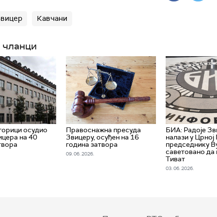
Звицер
Кавчани
 чланци
горици осудио
Правоснажна пресуда
БИА: Радоје Зв
ицера на 40
Звицеру, осуђен на 16
налази у Црној 
твора
година затвора
председнику В
саветовано да н
09. 06. 2026.
Тиват
03. 06. 2026.