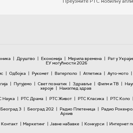
Преузмите РТС мобилну апли
|
|
|
|
оника
Друштво
Економија
Мерила времена
Рат у Украји
ЕУ могућности 2026
|
|
|
|
|
|
ис
Одбојка
Рукомет
Ватерполо
Атлетика
Ауто-мото
|
|
|
|
|
гијa
Путујемо
Свет познатих
Здравље
Филм и ТВ
Нау
|
хероје
Наизглед здрав
|
|
|
|
С Наука
РТС Драма
РТС Живот
РТС Класика
РТС Коло
|
|
|
 Београд 3
Београд 202
Радио Плетеница
Радио Рокенро
Архив
|
|
|
|
Контакт
Маркетинг
Јавне набавке
Конкурси
Интернет п