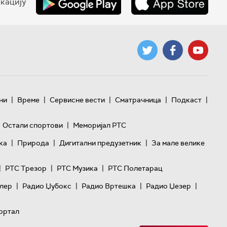
кацију
|
|
|
|
|
ни
Време
Сервисне вести
Сматрачница
Подкаст
|
Остали спортови
Меморијал РТС
|
|
|
ка
Природа
Дигитални предузетник
За мале велике
|
|
|
РТС Трезор
РТС Музика
РТС Полетарац
|
|
|
|
лер
Радио Џубокс
Радио Вртешка
Радио Џезер
ортал