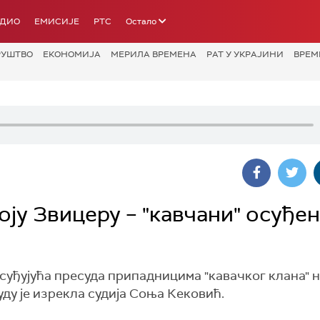
АДИО
ЕМИСИЈЕ
РТС
Остало
РУШТВО
ЕКОНОМИЈА
МЕРИЛА ВРЕМЕНА
РАТ У УКРАЈИНИ
ВРЕМ
ју Звицеру – "кавчани" осуђен
уђујућа пресуда припадницима "кавачког клана" н
ду је изрекла судија Соња Кековић.