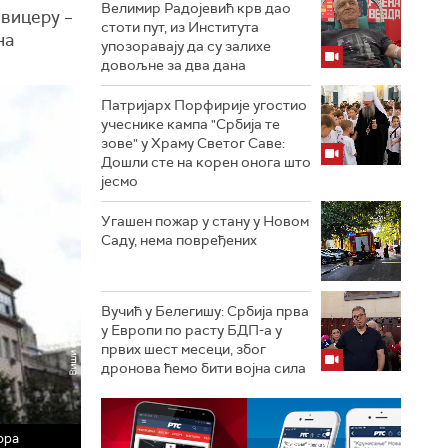
Велимир Радојевић крв дао
Звицеру –
стоти пут, из Института
на
упозоравају да су залихе
довољне за два дана
Патријарх Порфирије угостио
учеснике кампа "Србија те
зове" у Храму Светог Саве:
Дошли сте на корен онога што
јесмо
Угашен пожар у стану у Новом
Саду, нема повређених
Вучић у Белегишу: Србија прва
у Европи по расту БДП-а у
првих шест месеци, због
дронова ћемо бити војна сила
ора