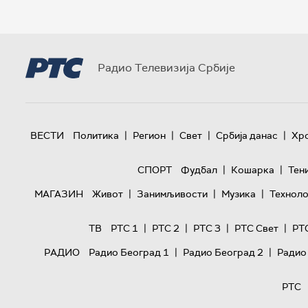
Радио Телевизија Србије
|
|
|
|
ВЕСТИ
Политика
Регион
Свет
Србија данас
Хр
|
|
СПОРТ
Фудбал
Кошарка
Тен
|
|
|
МАГАЗИН
Живот
Занимљивости
Музика
Техноло
|
|
|
|
ТВ
РТС 1
РТС 2
РТС 3
РТС Свет
РТ
|
|
РАДИО
Радио Београд 1
Радио Београд 2
Радио
РТС