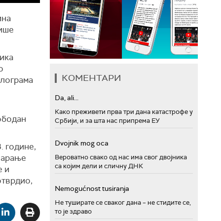
ина
пише
ика
о
КОМЕНТАРИ
илограма
Da, ali...
Како преживети прва три дана катастрофе у
ободан
Србији, и за шта нас припрема ЕУ
Dvojnik mog oca
. године,
тварање
Вероватно свако од нас има свог двојника
са којим дели и сличну ДНК
е и
потврдио,
Nemogućnost tusiranja
Не туширате се сваког дана – не стидите се,
то је здраво