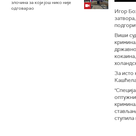
злочина за који још нико није
одговарао
Игор Бо
затвора,
подгор
Виши су
кримина
државно
кокаина,
холандс
За исто
Кашћела
"Специја
оптужниц
кримина
стављање
ступила 