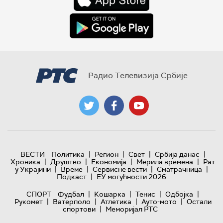
Радио Телевизија Србије
|
|
|
|
ВЕСТИ
Политика
Регион
Свет
Србија данас
|
|
|
|
Хроника
Друштво
Економија
Мерила времена
Рат
|
|
|
|
у Украјини
Време
Сервисне вести
Сматрачница
|
Подкаст
ЕУ могућности 2026
|
|
|
|
СПОРТ
Фудбал
Кошарка
Тенис
Одбојка
|
|
|
|
Рукомет
Ватерполо
Атлетика
Ауто-мото
Остали
|
спортови
Меморијал РТС