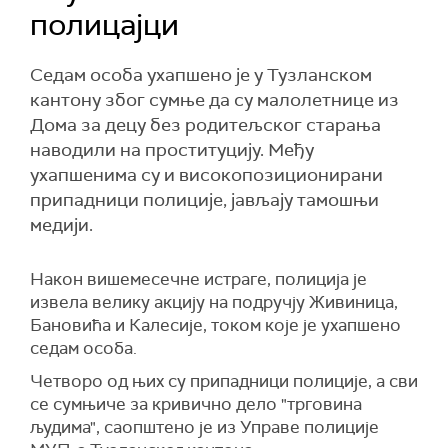
полицајци
Седам особа ухапшено је у Тузланском
кантону због сумње да су малолетнице из
Дома за децу без родитељског старања
наводили на проституцију. Међу
ухапшенима су и високопозиционирани
припадници полиције, јављају тамошњи
медији.
Након вишемесечне истраге, полиција је
извела велику акцију на подручју Живиница,
Бановића и Калесије, током које је ухапшено
седам особа.
Четворо од њих су припадници полиције, а сви
се сумњиче за кривично дело "трговина
људима", саопштено је из Управе полиције