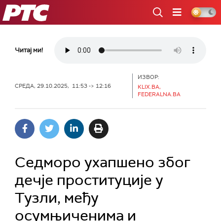
РТС
Читај ми!
ИЗВОР:
СРЕДА, 29.10.2025, 11:53 -> 12:16
KLIX.BA,
FEDERALNA.BA
Седморо ухапшено због
дечје проституције у
Тузли, међу
осумњиченима и