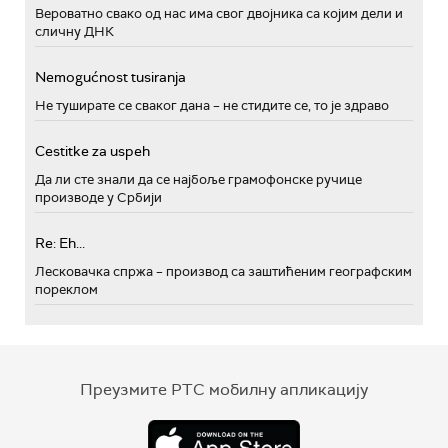
Вероватно свако од нас има свог двојника са којим дели и
сличну ДНК
Nemogućnost tusiranja
Не туширате се сваког дана – не стидите се, то је здраво
Cestitke za uspeh
Да ли сте знали да се најбоље грамофонске ручице
производе у Србији
Re: Eh...
Лесковачка спржа – производ са заштићеним географским
пореклом
Преузмите РТС мобилну апликацију