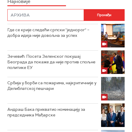
Најновије
Где се крије следећи српски "једнорог" –
добра идеја није довољна за успех
Зечевић: Посета Зеленског покушај
Београда да покаже да није против спољне
политике ЕУ
Србија у борби са пожарима, најкритичније у
Делиблатској пешчари
Андраш Бака прихватио номинацију за
председника Мађарске