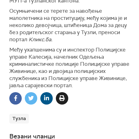
МУП-а Тузланског кантона.
Осумњичени се терете за навођење
малолетника на проституцију, међу којима је и
неколико девојчица, штићеница Дома за децу
без родитељског старања у Тузли, преноси
портал
Кликс.ба.
Међу ухапшенима су и инспектор Полицијске
управе Калесија, начелник Одељења
криминалистичке полиције Полицијске управе
Живинице, као и двојица полицијских
службеника из Полицијске управе Живинице,
јавља сарајевски портал.
Тузла
Везани чланци