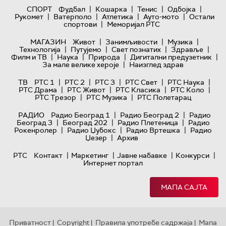
|
|
|
|
СПОРТ
Фудбал
Кошарка
Тенис
Одбојка
|
|
|
|
Рукомет
Ватерполо
Атлетика
Ауто-мото
Остали
|
спортови
Меморијал РТС
|
|
|
МАГАЗИН
Живот
Занимљивости
Музика
|
|
|
|
Технологијa
Путујемо
Свет познатих
Здравље
|
|
|
|
Филм и ТВ
Наука
Природа
Дигитални предузетник
|
За мале велике хероје
Наизглед здрав
|
|
|
|
|
ТВ
РТС 1
РТС 2
РТС 3
РТС Свет
РТС Наука
|
|
|
|
РТС Драма
РТС Живот
РТС Класика
РТС Коло
|
|
РТС Трезор
РТС Музика
РТС Полетарац
|
|
РАДИО
Радио Београд 1
Радио Београд 2
Радио
|
|
|
Београд 3
Београд 202
Радио Плетеница
Радио
|
|
|
Рокенролер
Радио Џубокс
Радио Вртешка
Радио
|
Џезер
Архив
|
|
|
|
РТС
Контакт
Маркетинг
Јавне набавке
Конкурси
Интернет портал
МАПА САЈТА
Приватност
Copyright
Правила употребе садржаја
Мапа
|
|
|