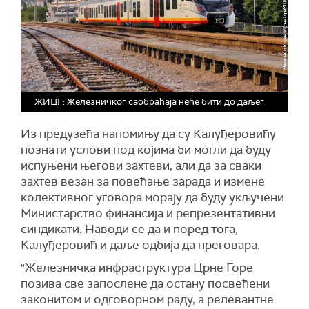
ЖИЦГ: Железничког саобраћаја неће бити до даљег
Из предузећа напомињу да су Калуђеровићу
познати услови под којима би могли да буду
испуњени његови захтеви, али да за сваки
захтев везан за повећање зарада и измене
колективног уговора морају да буду укључени
Министарство финансија и репрезентативни
синдикати. Наводи се да и поред тога,
Калуђеровић и даље одбија да преговара.
"Железничка инфраструктура Црне Горе
позива све запослене да остану посвећени
законитом и одговорном раду, а релевантне