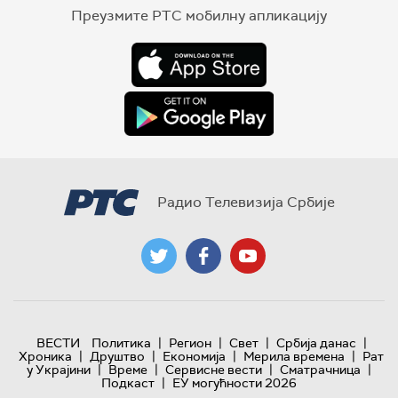
Преузмите РТС мобилну апликацију
Радио Телевизија Србије
|
|
|
|
ВЕСТИ
Политика
Регион
Свет
Србија данас
|
|
|
|
Хроника
Друштво
Економија
Мерила времена
Рат
|
|
|
|
у Украјини
Време
Сервисне вести
Сматрачница
|
Подкаст
ЕУ могућности 2026