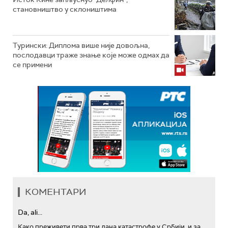
становништво у склоништима
Турински: Диплома више није довољна,
послодавци траже знање које може одмах да
се примени
КОМЕНТАРИ
Da, ali...
Како преживети прва три дана катастрофе у Србији, и за