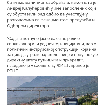
бити железничког саобраћаја, након што је
Андреј Калуђеровић у име запослених који
су обуставили рад одбио да учествује у
разговорима са менаџментом предузећа и
Одбором директора.
"Сада је потпуно јасно да се не ради о
синдикалној или радничкој иницијативи, већ о
политички инструисаној опструкцији, која има
за циљ да угрози рад железнице и проузрокује
директну штету путницима и привреди",
наведено је у саопштењу ЖИЦГ, пренео је
РТЦГ.