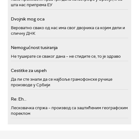
шта нас припрема ЕУ
Dvojnik mog oca
Вероватно свако од нас има свог двојника са којим дели и
сличну ДНК
Nemogućnost tusiranja
Не туширате се сваког дана – не стидите се, то је здраво
Cestitke za uspeh
Да ли сте знали да се најбоље грамофонске ручице
производе у Србији
Re: Eh...
Лесковачка спржа – производ са заштићеним географским
пореклом