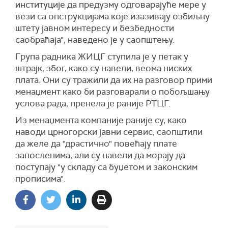
институције да предузму одговарајуће мере у
вези са опструкцијама које изазивају озбиљну
штету јавном интересу и безбедности
саобраћаја", наведено је у саопштењу.
Група радника ЖИЦГ ступила је у петак у
штрајк, због, како су навели, веома ниских
плата. Они су тражили да их на разговор прими
менаџмент како би разговарали о побољшању
услова рада, пренела је раније РТЦГ.
Из менаџмента компаније раније су, како
наводи црногорски јавни сервис, саопштили
да желе да "драстично" повећају плате
запосленима, али су навели да морају да
поступају "у складу са буџетом и законским
прописима".