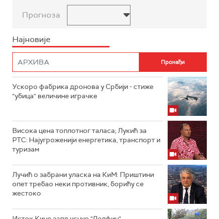
Прогноза
Најновије
Ускоро фабрика дронова у Србији - стиже
"убица" величине играчке
Висока цена топлотног таласа; Лукић за
РТС: Најугроженији енергетика, транспорт и
туризам
Лучић о забрани уласка на КиМ: Приштини
опет требао неки противник, борићу се
жестоко
Исток Кине запљуснуо "Делфин",