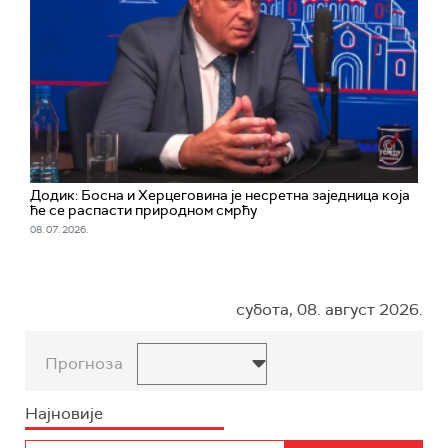
Додик: Босна и Херцеговина је несретна заједница која
ће се распасти природном смрћу
08. 07. 2026.
субота, 08. август 2026.
Прогноза
Најновије