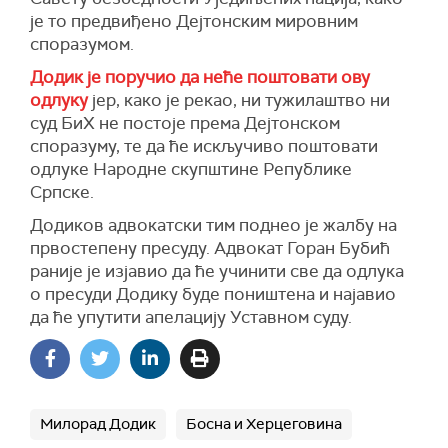
је то предвиђено Дејтонским мировним
споразумом.
Додик је поручио да неће поштовати ову
одлуку
јер, како је рекао, ни тужилаштво ни
суд БиХ не постоје према Дејтонском
споразуму, те да ће искључиво поштовати
одлуке Народне скупштине Републике
Српске.
Додиков адвокатски тим поднео је жалбу на
првостепену пресуду. Адвокат Горан Бубић
раније је изјавио да ће учинити све да одлука
о пресуди Додику буде поништена и најавио
да ће упутити апелацију Уставном суду.
Милорад Додик
Босна и Херцеговина