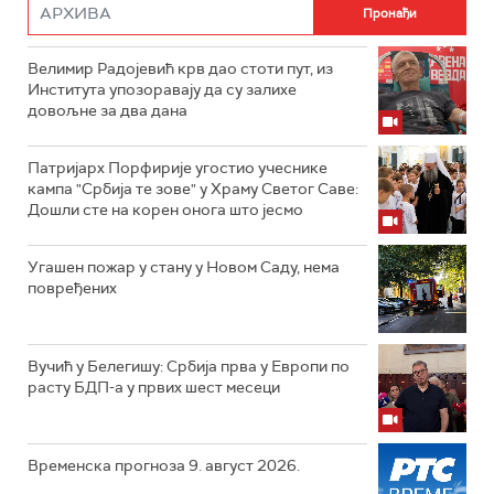
Велимир Радојевић крв дао стоти пут, из
Института упозоравају да су залихе
довољне за два дана
Патријарх Порфирије угостио учеснике
кампа "Србија те зове" у Храму Светог Саве:
Дошли сте на корен онога што јесмо
Угашен пожар у стану у Новом Саду, нема
повређених
Вучић у Белегишу: Србија прва у Европи по
расту БДП-а у првих шест месеци
Временска прогноза 9. август 2026.