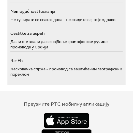
Nemogućnost tusiranja
Не туширате се сваког дана – не стидите се, то је здраво
Cestitke za uspeh
Да ли сте знали да се најбоље грамофонске ручице
производе у Србији
Re: Eh...
Лесковачка спржа – производ са заштићеним географским
пореклом
Преузмите РТС мобилну апликацију