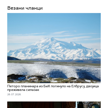
Везани чланци
Петоро планинара из БиХ погинуло на Елбрусу, двојица
преживела силазак
26. 07. 2026.