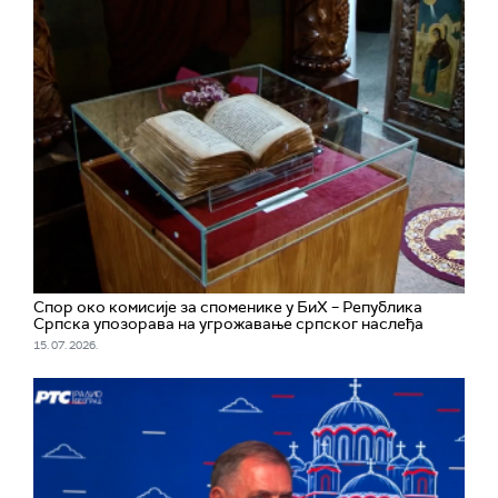
Спор око комисије за споменике у БиХ – Република
Српска упозорава на угрожавање српског наслеђа
15. 07. 2026.