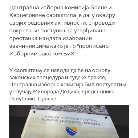
Централна изборна комисија Босне и
Херцеговине саопштила је да, у оквиру
својих редовних активности, спроводи
покретање поступка за утврђивање
престанка мандата изабраним
званичницима како је то "прописано
Изборним законом БиХ".
У саопштењу се наводи да ће на основу
законских процедура и судске праксе,
Централна изборна комисија БиХ поступати и
у случају Милорада Додика, председника
Републике Српске.