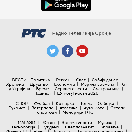
Радио Телевизија Србије
|
|
|
|
ВЕСТИ
Политика
Регион
Свет
Србија данас
|
|
|
|
Хроника
Друштво
Економија
Мерила времена
Рат
|
|
|
|
у Украјини
Време
Сервисне вести
Сматрачница
|
Подкаст
ЕУ могућности 2026
|
|
|
|
СПОРТ
Фудбал
Кошарка
Тенис
Одбојка
|
|
|
|
Рукомет
Ватерполо
Атлетика
Ауто-мото
Остали
|
спортови
Меморијал РТС
|
|
|
МАГАЗИН
Живот
Занимљивости
Музика
|
|
|
|
Технологијa
Путујемо
Свет познатих
Здравље
|
|
|
|
Филм и ТВ
Наука
Природа
Дигитални предузетник