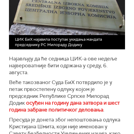
ЦИК БиХ најавила поступак укидања мандата
председнику РС Милораду Додику
Најављују да ће седница ЦИК-а ове недеље
највероватније бити одржана у среду, 6.
августа.
Веће такозваног Суда БиХ потврдило је у
петак првостепену одлуку којом је
председник Републике Српске Милорад
Додик
осуђен на годину дана затвора и шест
година забране политичког деловања
.
Пресуда је донета због непоштовања одлука
Кристијана Шмита, који није именован у
Савету безбедности Уједињених нација, како