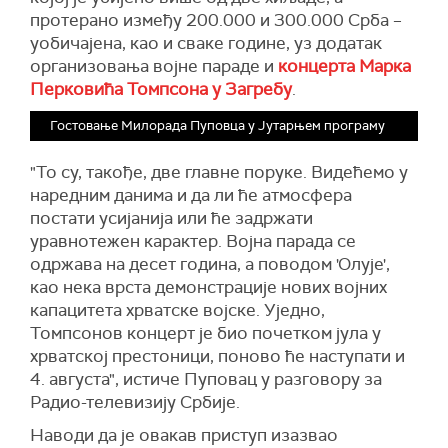
протерано између 200.000 и 300.000 Срба –
уобичајена, као и сваке године, уз додатак
организовања војне параде и
концерта Марка
Перковића Томпсона у Загребу
.
Гостовање Милорада Пуповца у Јутарњем програму
"То су, такође, две главне поруке. Видећемо у
наредним данима и да ли ће атмосфера
постати усијанија или ће задржати
уравнотежен карактер. Војна парада се
одржава на десет година, а поводом 'Олује',
као нека врста демонстрације нових војних
капацитета хрватске војске. Уједно,
Томпсонов концерт је био почетком јула у
хрватској престоници, поново ће наступати и
4. августа", истиче Пуповац у разговору за
Радио-телевизију Србије.
Наводи да је овакав приступ изазвао