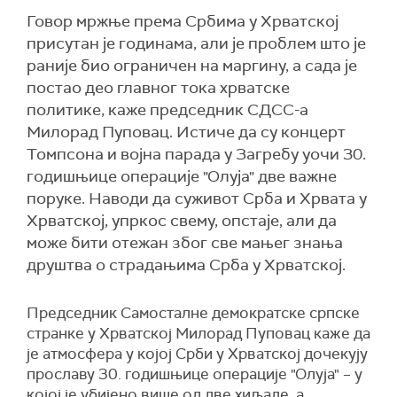
Говор мржње према Србима у Хрватској
присутан је годинама, али је проблем што је
раније био ограничен на маргину, а сада је
постао део главног тока хрватске
политике, каже председник СДСС-а
Милорад Пуповац. Истиче да су концерт
Томпсона и војна парада у Загребу уочи 30.
годишњице операције "Олуја" две важне
поруке. Наводи да суживот Срба и Хрвата у
Хрватској, упркос свему, опстаје, али да
може бити отежан због све мањег знања
друштва о страдањима Срба у Хрватској.
Председник Самосталне демократске српске
странке у Хрватској Милорад Пуповац каже да
је атмосфера у којој Срби у Хрватској дочекују
прославу 30. годишњице операције "Олуја" – у
којој је убијено више од две хиљаде, а