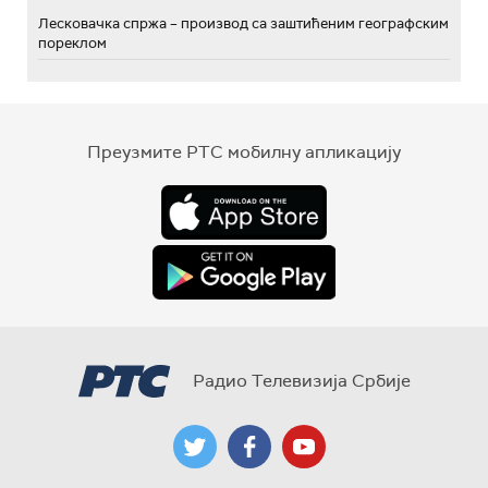
Лесковачка спржа – производ са заштићеним географским
пореклом
Преузмите РТС мобилну апликацију
Радио Телевизија Србије