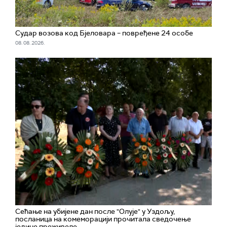
Судар возова код Бјеловара – повређене 24 особе
08. 08. 2026.
Сећање на убијене дан после "Олује" у Уздољу,
посланица на комеморацији прочитала сведочење
једине преживеле