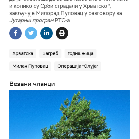
и колико су Срби страдали у Хрватској",
закључује Милорад Пуповац у разговору за
Јутарњи програм
РТС-а.
Хрватска
Загреб
годишњица
Милан Пуповац
Операција "Олуја"
Везани чланци