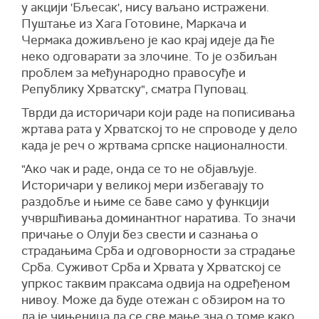
у акцији 'Бљесак', нису ваљано истражени.
Пуштање из Хага Готовине, Маркача и
Чермака доживљено је као крај идеје да ће
неко одговарати за злочине. То је озбиљан
проблем за међународно правосуђе и
Републику Хрватску", сматра Пуповац.
Тврди да историчари који раде на пописивања
жртава рата у Хрватској то не спроводе у дело
када је реч о жртвама српске националности.
"Ако чак и раде, онда се то не објављује.
Историчари у великој мери избегавају то
раздобље и њиме се баве само у функцији
учвршћивања доминантног наратива. То значи
причање о Олуји без свести и сазнања о
страдањима Срба и одговорности за страдање
Срба. Суживот Срба и Хрвата у Хрватској се
упркос таквим праксама одвија на одређеном
нивоу. Може да буде отежан с обзиром на то
да је чињеница да се све мање зна о томе како