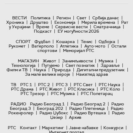
|
|
|
|
ВЕСТИ
Политика
Регион
Свет
Србија данас
|
|
|
|
Хроника
Друштво
Економија
Мерила времена
Рат
|
|
|
|
у Украјини
Време
Сервисне вести
Сматрачница
|
Подкаст
ЕУ могућности 2026
|
|
|
|
СПОРТ
Фудбал
Кошарка
Тенис
Одбојка
|
|
|
|
Рукомет
Ватерполо
Атлетика
Ауто-мото
Остали
|
спортови
Меморијал РТС
|
|
|
МАГАЗИН
Живот
Занимљивости
Музика
|
|
|
|
Технологијa
Путујемо
Свет познатих
Здравље
|
|
|
|
Филм и ТВ
Наука
Природа
Дигитални предузетник
|
За мале велике хероје
Наизглед здрав
|
|
|
|
|
ТВ
РТС 1
РТС 2
РТС 3
РТС Свет
РТС Наука
|
|
|
|
РТС Драма
РТС Живот
РТС Класика
РТС Коло
|
|
РТС Трезор
РТС Музика
РТС Полетарац
|
|
РАДИО
Радио Београд 1
Радио Београд 2
Радио
|
|
|
Београд 3
Београд 202
Радио Плетеница
Радио
|
|
|
Рокенролер
Радио Џубокс
Радио Вртешка
Радио
|
Џезер
Архив
|
|
|
|
РТС
Контакт
Маркетинг
Јавне набавке
Конкурси
Интернет портал