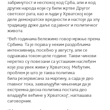
забринутост и неспокој код Срба, али и код
других народа који су били жртве Другог
светског рата, као и људи у Хрватској који
деле демократске вредности и настоје да злу
традицију држе даље од јавног и политичког
живота.
"Већ годинама бележимо говор мржње према
Србима. Та је појава у неким раздобљима
интензивнија, посебно у августу, али се
одражава током целе године. Такви чинови
неретко су повезани са усташким наслеђем
које још увек живи у Хрватској. Међутим,
проблем је што је таква политика
била резервисана за маргину, а сада је део
главног тока, захваљујући чињеници да је
екстремна десна политика постала део
владајуће већине у Хрватској", наглашава
саговорник.