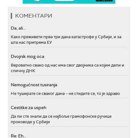
КОМЕНТАРИ
Da, ali...
Како преживети прва три дана катастрофе у Србији, и за
шта нас припрема ЕУ
Dvojnik mog oca
Вероватно свако од нас има свог двојника са којим дели и
сличну ДНК
Nemogućnost tusiranja
Не туширате се сваког дана – не стидите се, то је здраво
Cestitke za uspeh
Да ли сте знали да се најбоље грамофонске ручице
производе у Србији
Re: Eh...