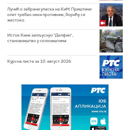
Лучић о забрани уласка на КиМ: Приштини
опет требао неки противник, борићу се
жестоко
Исток Кине запљуснуо "Делфин",
становништво у склоништима
Курсна листа за 10. август 2026.