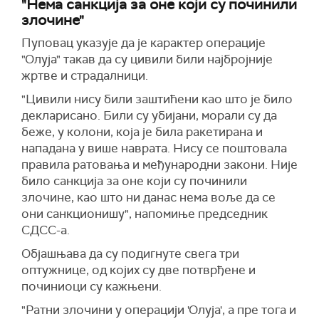
"Нема санкција за оне који су починили
злочине"
Пуповац указује да је карактер операције
"Олуја" такав да су цивили били најбројније
жртве и страдалници.
"Цивили нису били заштићени као што је било
декларисано. Били су убијани, морали су да
беже, у колони, која је била ракетирана и
нападана у више наврата. Нису се поштовала
правила ратовања и међународни закони. Није
било санкција за оне који су починили
злочине, као што ни данас нема воље да се
они санкционишу", напомиње председник
СДСС-а.
Објашњава да су подигнуте свега три
оптужнице, од којих су две потврђене и
починиоци су кажњени.
"Ратни злочини у операцији 'Олуја', а пре тога и