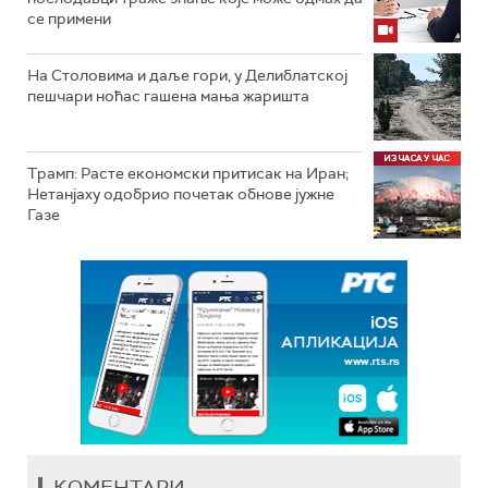
се примени
На Столовима и даље гори, у Делиблатској
пешчари ноћас гашена мања жаришта
Трамп: Расте економски притисак на Иран;
Нетанјаху одобрио почетак обнове јужне
Газе
КОМЕНТАРИ