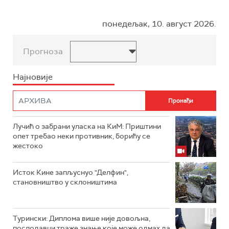
понедељак, 10. август 2026.
Прогноза
Најновије
Лучић о забрани уласка на КиМ: Приштини
опет требао неки противник, борићу се
жестоко
Исток Кине запљуснуо "Делфин",
становништво у склоништима
Турински: Диплома више није довољна,
послодавци траже знање које може одмах да