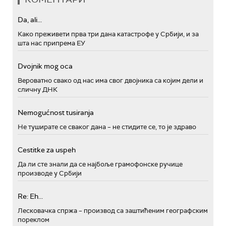
Da, ali...
Како преживети прва три дана катастрофе у Србији, и за
шта нас припрема ЕУ
Dvojnik mog oca
Вероватно свако од нас има свог двојника са којим дели и
сличну ДНК
Nemogućnost tusiranja
Не туширате се сваког дана – не стидите се, то је здраво
Cestitke za uspeh
Да ли сте знали да се најбоље грамофонске ручице
производе у Србији
Re: Eh...
Лесковачка спржа – производ са заштићеним географским
пореклом