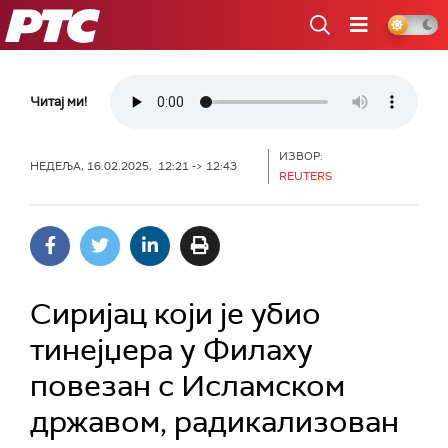
РТС
Читај ми!
ИЗВОР:
НЕДЕЉА, 16.02.2025, 12:21 -> 12:43
REUTERS
Сиријац који је убио
тинејџера у Филаху
повезан с Исламском
државом, радикализован