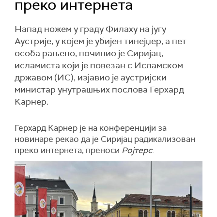
преко интернета
Напад ножем у граду Филаху на југу
Аустрије, у којем је убијен тинејџер, а пет
особа рањено, починио је Сиријац,
исламиста који је повезан с Исламском
државом (ИС), изјавио је аустријски
министар унутрашњих послова Герхард
Карнер.
Герхард Карнер је на конференцији за
новинаре рекао да је Сиријац радикализован
преко интернета, преноси
Ројтерс
.