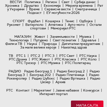
|
|
|
|
ВЕСТИ
Политика
Регион
Свет
Србија данас
|
|
|
|
Хроника
Друштво
Економија
Мерила времена
Рат
|
|
|
|
у Украјини
Време
Сервисне вести
Сматрачница
|
Подкаст
ЕУ могућности 2026
|
|
|
|
СПОРТ
Фудбал
Кошарка
Тенис
Одбојка
|
|
|
|
Рукомет
Ватерполо
Атлетика
Ауто-мото
Остали
|
спортови
Меморијал РТС
|
|
|
МАГАЗИН
Живот
Занимљивости
Музика
|
|
|
|
Технологијa
Путујемо
Свет познатих
Здравље
|
|
|
|
Филм и ТВ
Наука
Природа
Дигитални предузетник
|
За мале велике хероје
Наизглед здрав
|
|
|
|
|
ТВ
РТС 1
РТС 2
РТС 3
РТС Свет
РТС Наука
|
|
|
|
РТС Драма
РТС Живот
РТС Класика
РТС Коло
|
|
РТС Трезор
РТС Музика
РТС Полетарац
|
|
РАДИО
Радио Београд 1
Радио Београд 2
Радио
|
|
|
Београд 3
Београд 202
Радио Плетеница
Радио
|
|
|
Рокенролер
Радио Џубокс
Радио Вртешка
Радио
|
Џезер
Архив
|
|
|
|
РТС
Контакт
Маркетинг
Јавне набавке
Конкурси
Интернет портал
МАПА САЈТА