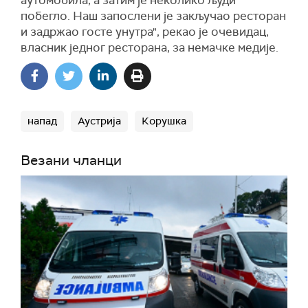
аутомобила, а затим је неколико људи
побегло. Наш запослени је закључао ресторан
и задржао госте унутра", рекао је очевидац,
власник једног ресторана, за немачке медије.
напад
Аустрија
Корушка
Везани чланци