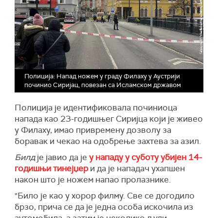
Полиција: Напад ножем у граду Филаху у Аустрији
починио Сиријац, повезан са Исламском државом
Полиција је идентификовала починиоца
напада као 23-годишњег Сиријца који је живео
у Филаху, имао привремену дозволу за
боравак и чекао на одобрење захтева за азил.
Билд
је јавио да је
у нападу у суботу убијен 14-
годишњи тинејџер
и да је нападач ухапшен
након што је ножем напао пролазнике.
"Било је као у хорор филму. Све се догодило
брзо, прича се да је једна особа искочила из