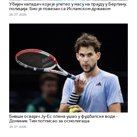
Убијен нападач који је улетео у масу на прајду у Берлину;
полиција: Био је повезан са Исламском државом
26. 07. 2026.
Бивши освајач Ју-Ес опена ушао у фудбалске воде -
Доминик Тим потписао за осмолигаша
25. 07. 2026.