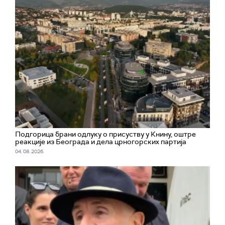
Подгорица брани одлуку о присуству у Книну, оштре
реакције из Београда и дела црногорских партија
04. 08. 2026.