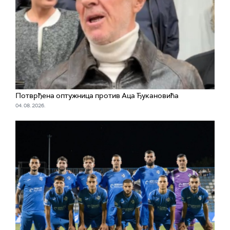
Потврђена оптужница против Аца Ђукановића
04. 08. 2026.