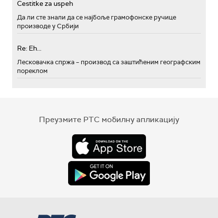
Cestitke za uspeh
Да ли сте знали да се најбоље грамофонске ручице
производе у Србији
Re: Eh...
Лесковачка спржа – производ са заштићеним географским
пореклом
Преузмите РТС мобилну апликацију