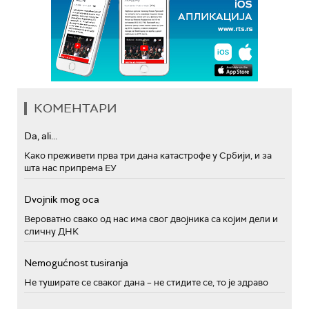
КОМЕНТАРИ
Da, ali...
Како преживети прва три дана катастрофе у Србији, и за
шта нас припрема ЕУ
Dvojnik mog oca
Вероватно свако од нас има свог двојника са којим дели и
сличну ДНК
Nemogućnost tusiranja
Не туширате се сваког дана – не стидите се, то је здраво