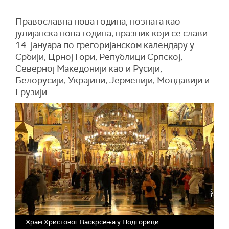
Православна нова година, позната као
јулијанска нова година, празник који се слави
14. јануара по грегоријанском календару у
Србији, Црној Гори, Републици Српској,
Северној Македонији као и Русији,
Белорусији, Украјини, Јерменији, Молдавији и
Грузији.
Храм Христовог Васкрсења у Подгорици