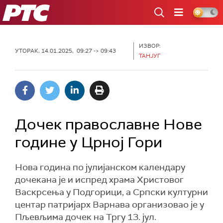
РТС
ИЗВОР:
УТОРАК, 14.01.2025, 09:27 -> 09:43
ТАНЈУГ
Дочек православне Нове
године у Црној Гори
Нова година по јулијанском календару
дочекана је и испред храма Христовог
Васкрсења у Подгорици, а Српски културни
центар патријарх Варнава организовао је у
Пљевљима дочек на Тргу 13. јул.