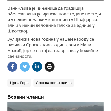
Занимљива је чињеница да традиција
обележавања јулијанске нове године постоји
и у неким немачким кантонима у Швајцарској,
али и у неким деловима галске заједнице у
Шкотској.
Јулијанска нова година у нашем народу се
назива и Српска нова година, али и Мали
Божић, јер се на тај дан завршавају божићне
свечаности.
Црна Гора
Српска нова година
Везани чланци