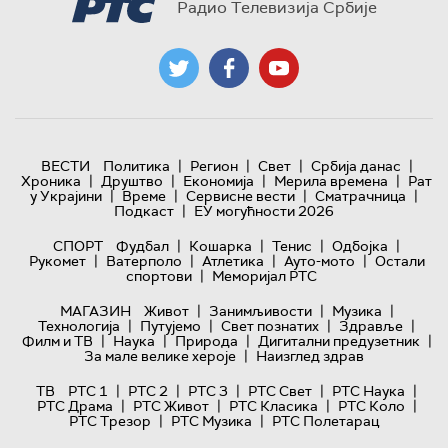
Радио Телевизија Србије
|
|
|
|
ВЕСТИ
Политика
Регион
Свет
Србија данас
|
|
|
|
Хроника
Друштво
Економија
Мерила времена
Рат
|
|
|
|
у Украјини
Време
Сервисне вести
Сматрачница
|
Подкаст
ЕУ могућности 2026
|
|
|
|
СПОРТ
Фудбал
Кошарка
Тенис
Одбојка
|
|
|
|
Рукомет
Ватерполо
Атлетика
Ауто-мото
Остали
|
спортови
Меморијал РТС
|
|
|
МАГАЗИН
Живот
Занимљивости
Музика
|
|
|
|
Технологијa
Путујемо
Свет познатих
Здравље
|
|
|
|
Филм и ТВ
Наука
Природа
Дигитални предузетник
|
За мале велике хероје
Наизглед здрав
|
|
|
|
|
ТВ
РТС 1
РТС 2
РТС 3
РТС Свет
РТС Наука
|
|
|
|
РТС Драма
РТС Живот
РТС Класика
РТС Коло
|
|
РТС Трезор
РТС Музика
РТС Полетарац