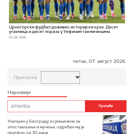
Црногорски фудбал доживео историјски крах: Десет
утакмица и десет пораза у Уефиним такмичењима
01. 08. 2026.
петак, 07. август 2026.
Прогноза
Најновије
Ухапшен у Београду осумњичени за
злостављање и мучење, одређен му је
притвор од 30 дана