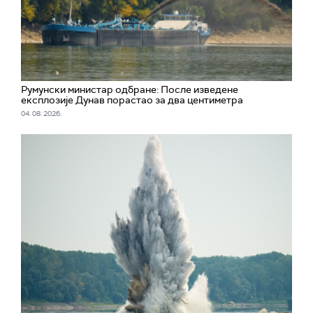
Румунски министар одбране: После изведене
експлозије Дунав порастао за два центиметра
04. 08. 2026.