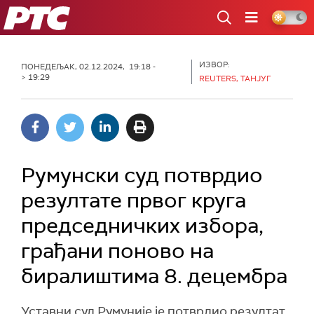
РТС
ИЗВОР:
ПОНЕДЕЉАК, 02.12.2024, 19:18 -
> 19:29
REUTERS, ТАНЈУГ
Румунски суд потврдио
резултате првог круга
председничких избора,
грађани поново на
биралиштима 8. децембра
Уставни суд Румуније је потврдио резултат