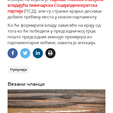
владајућа левичарска Социјалдемократска
партија
(ПСД), али су странке крајње деснице
добиле трећину места у новом парламенту.
Ко ће формирати владу зависиће на крају од
тога ко ће победити у председничкој трци,
пошто председник именује премијера из
парламентарне већине, навела је агенција.
Румунија
Везани чланци