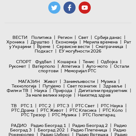
|
|
|
|
ВЕСТИ
Политика
Регион
Свет
Србија данас
|
|
|
|
Хроника
Друштво
Економија
Мерила времена
Рат
|
|
|
|
у Украјини
Време
Сервисне вести
Сматрачница
|
Подкаст
ЕУ могућности 2026
|
|
|
|
СПОРТ
Фудбал
Кошарка
Тенис
Одбојка
|
|
|
|
Рукомет
Ватерполо
Атлетика
Ауто-мото
Остали
|
спортови
Меморијал РТС
|
|
|
МАГАЗИН
Живот
Занимљивости
Музика
|
|
|
|
Технологијa
Путујемо
Свет познатих
Здравље
|
|
|
|
Филм и ТВ
Наука
Природа
Дигитални предузетник
|
За мале велике хероје
Наизглед здрав
|
|
|
|
|
ТВ
РТС 1
РТС 2
РТС 3
РТС Свет
РТС Наука
|
|
|
|
РТС Драма
РТС Живот
РТС Класика
РТС Коло
|
|
РТС Трезор
РТС Музика
РТС Полетарац
|
|
РАДИО
Радио Београд 1
Радио Београд 2
Радио
|
|
|
Београд 3
Београд 202
Радио Плетеница
Радио
|
|
|
Рокенролер
Радио Џубокс
Радио Вртешка
Радио