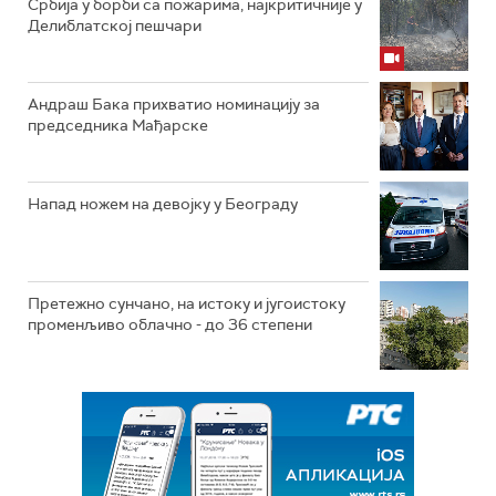
Србија у борби са пожарима, најкритичније у
Делиблатској пешчари
Андраш Бака прихватио номинацију за
председника Мађарске
Напад ножем на девојку у Београду
Претежно сунчано, на истоку и југоистоку
променљиво облачно - до 36 степени