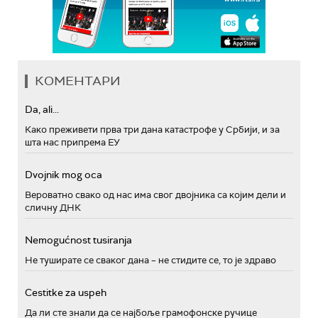
КОМЕНТАРИ
Da, ali...
Како преживети прва три дана катастрофе у Србији, и за
шта нас припрема ЕУ
Dvojnik mog oca
Вероватно свако од нас има свог двојника са којим дели и
сличну ДНК
Nemogućnost tusiranja
Не туширате се сваког дана – не стидите се, то је здраво
Cestitke za uspeh
Да ли сте знали да се најбоље грамофонске ручице