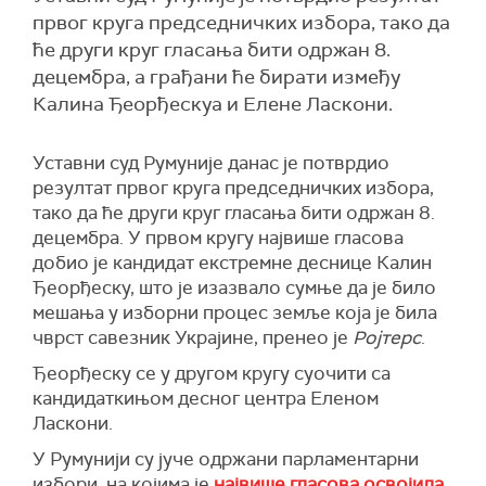
првог круга председничких избора, тако да
ће други круг гласања бити одржан 8.
децембра, а грађани ће бирати између
Калина Ђеорђескуа и Елене Ласкони.
Уставни суд Румуније данас је потврдио
резултат првог круга председничких избора,
тако да ће други круг гласања бити одржан 8.
децембра. У првом кругу највише гласова
добио је кандидат екстремне деснице Калин
Ђеорђеску, што је изазвало сумње да је било
мешања у изборни процес земље која је била
чврст савезник Украјине, пренео је
Ројтерс
.
Ђеорђеску се у другом кругу суочити са
кандидаткињом десног центра Еленом
Ласкони.
У Румунији су јуче одржани парламентарни
избори, на којима је
највише гласова освојила