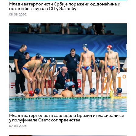
Млади ватерполисти Србије поражени од домаћина и
остали без финала СП у Загребу
08. 08. 2026.
Млади ватерполисти савладали Бразил и пласирали се
у полуфинале Светског првенства
07. 08. 2026.