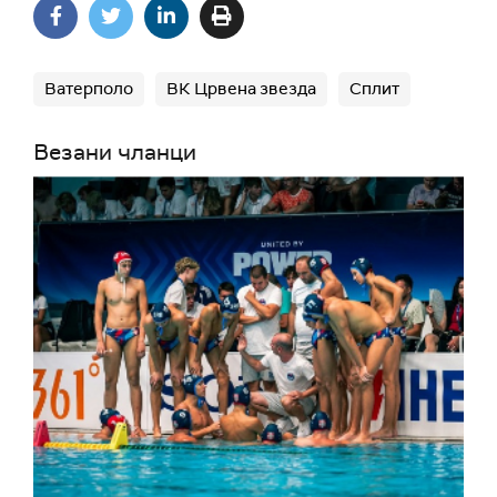
Ватерполо
ВК Црвена звезда
Сплит
Везани чланци