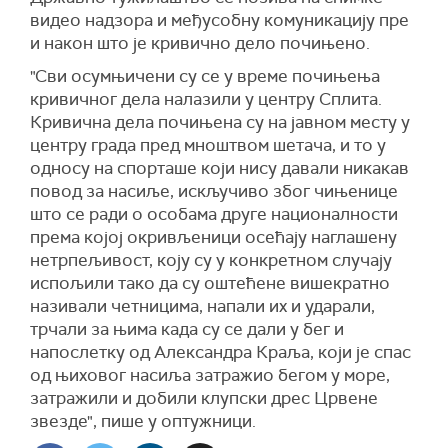
видео надзора и међусобну комуникацију пре
и након што је кривично дело почињено.
"Сви осумњичени су се у време почињења
кривичног дела налазили у центру Сплита.
Кривична дела почињена су на јавном месту у
центру града пред мноштвом шетача, и то у
односу на спорташе који нису давали никакав
повод за насиље, искључиво због чињенице
што се ради о особама друге националности
према којој окривљеници осећају наглашену
нетрпељивост, коју су у конкретном случају
испољили тако да су оштећене вишекратно
називали четницима, напали их и ударали,
трчали за њима када су се дали у бег и
напослетку од Александра Краља, који је спас
од њиховог насиља затражио бегом у море,
затражили и добили клупски дрес Црвене
звезде", пише у оптужници.