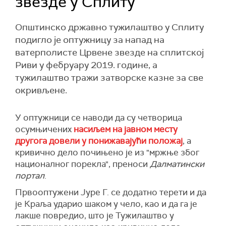
звезде у Сплиту
Општинско државно тужилаштво у Сплиту
подигло је оптужницу за напад на
ватерполисте Црвене звезде на сплитској
Риви у фебруару 2019. године, а
тужилаштво тражи затворске казне за све
окривљене.
У оптужници се наводи да су четворица
осумњичених
насиљем на јавном месту
другога довели у понижавајући положај
, а
кривично дело почињено је из "мржње због
националног порекла", преноси
Далматински
портал
.
Првооптужени Јуре Г. се додатно терети и да
је Краља ударио шаком у чело, као и да га је
лакше повредио, што је Тужилаштво у