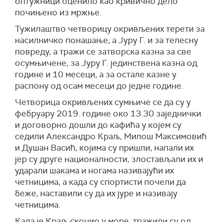
оптужници оценило као кривично дело
почињено из мржње.
Тужилаштво четворицу окривљених терети за
насилничко понашање, а Јуру Г. и за телесну
повреду, а тражи се затворска казна за све
осумњичене, за Јуру Г. јединствена казна од
године и 10 месеци, а за остале казне у
распону од осам месеци до једне године.
Четворица окривљених сумњиче се да су у
фебруару 2019. године око 13.30 заједнички
и договорно дошли до кафића у којем су
седили Александро Краљ, Милош Максимовић
и Душан Васић, којима су пришли, напали их
јер су друге националности, злостављали их и
ударали шакама и ногама називајући их
четницима, а када су спортисти почели да
беже, наставили су да их јуре и називају
четницима.
Када је Краљ скочио у море, тражили су од