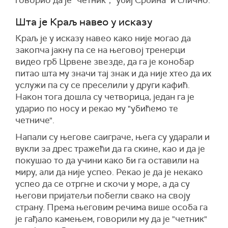
говорио да је "четник", "убиј Србина" и слично.
Шта је Краљ навео у исказу
Краљ је у исказу навео како није могао да
закопча јакну па се на његовој тренерци
видео грб Црвене звезде, да га је конобар
питао шта му значи тај знак и да није хтео да их
услужи па су се преселили у други кафић.
Након тога дошла су четворица, један га је
ударио по носу и рекао му "убићемо те
четниче".
Напали су његове саиграче, њега су ударали и
вукли за дрес тражећи да га скине, као и да је
покушао то да учини како би га оставили на
миру, али да није успео. Рекао је да је некако
успео да се отргне и скочи у море, а да су
његови пријатељи побегли свако на своју
страну. Према његовим речима више особа га
је гађало камењем, говорили му да је "четник"