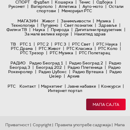
|
|
|
|
СПОРТ
Фудбал
Кошарка
Тенис
Одбојка
|
|
|
|
Рукомет
Ватерполо
Атлетика
Ауто-мото
Остали
|
спортови
Меморијал РТС
|
|
|
МАГАЗИН
Живот
Занимљивости
Музика
|
|
|
|
Технологијa
Путујемо
Свет познатих
Здравље
|
|
|
|
Филм и ТВ
Наука
Природа
Дигитални предузетник
|
За мале велике хероје
Наизглед здрав
|
|
|
|
|
ТВ
РТС 1
РТС 2
РТС 3
РТС Свет
РТС Наука
|
|
|
|
РТС Драма
РТС Живот
РТС Класика
РТС Коло
|
|
РТС Трезор
РТС Музика
РТС Полетарац
|
|
РАДИО
Радио Београд 1
Радио Београд 2
Радио
|
|
|
Београд 3
Београд 202
Радио Плетеница
Радио
|
|
|
Рокенролер
Радио Џубокс
Радио Вртешка
Радио
|
Џезер
Архив
|
|
|
|
РТС
Контакт
Маркетинг
Јавне набавке
Конкурси
Интернет портал
МАПА САЈТА
Приватност
Copyright
Правила употребе садржаја
Мапа
|
|
|