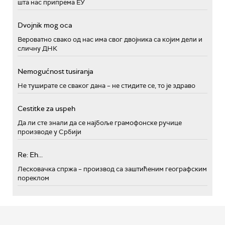
шта нас припрема ЕУ
Dvojnik mog oca
Вероватно свако од нас има свог двојника са којим дели и
сличну ДНК
Nemogućnost tusiranja
Не туширате се сваког дана – не стидите се, то је здраво
Cestitke za uspeh
Да ли сте знали да се најбоље грамофонске ручице
производе у Србији
Re: Eh...
Лесковачка спржа – производ са заштићеним географским
пореклом