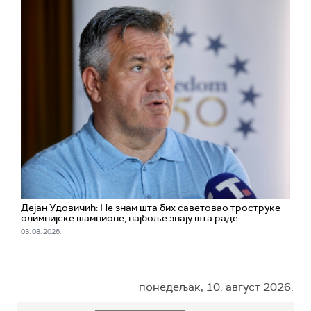
Дејан Удовичић: Не знам шта бих саветовао троструке
олимпијске шампионе, најбоље знају шта раде
03. 08. 2026.
понедељак, 10. август 2026.