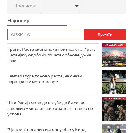
Прогноза
Најновије
Трамп: Расте економски притисак на Иран;
Нетанјаху одобрио почетак обнове јужне
Газе
Температура поново расте, на снази
наранџасти метео-аларм
Шта Русија мора да изгуби да би се рат
завршио – украјински командант навео пет
услова
"Делфин" погодио источну обалу Кине,