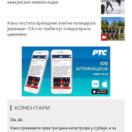
евакуисано милион људи
Како постати припадник елитне полицијске
јединице - СAJ по трећи пут отвара врата
цивилима
КОМЕНТАРИ
Da, ali...
Како преживети прва три дана катастрофе у Србији, и за