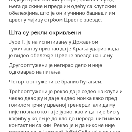
њега да скине и преда им одећу са клупским
обележјима, што је он и учинио бацивши им
црвену мајицу с грбом Црвене звезде.
Шта су рекли окривљени
Јуре Г. је на испитивању у Државном
тужилаштву признао да је Краља ударио када
је видео обележје Црвене звезде на њему.
Другооптужени је негирао дело и није
одговарао на питања.
Четвртооптужени се бранио ћутањем.
Трећеоптужени је рекао да је седео на клупи и
чекао девојку и да је видео момка како пред
гомилом трчи у црвеној тренерци, али да му
није познато ко га је јурио, као и да није био у
кафићу у којем је дошло до нереда, нити имао
контакт ни са ким. Рекао је и да никоме није