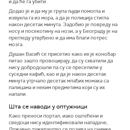
и да ће га убити.
Додао је и да му је група људи помогла и
извукла га из мора, а да је полиција стигла
након десетак минута. Задобио је повреду на
носу и посекотину на нози, а у Београду је на
прегледу утврђено и да има благи потрес
мозга.
Душан Васић се присетио како их је конобар
питао зашто провоцирају, да су схватили да
нису добродошли па су се преселили у
суседни кафић, као и да је након десетак
минута утрчало десетак млађих момака са
палицама и неким предметима који су их
напали.
Шта се наводи у оптужници
Како преноси портал, иако оштећени и
сведоци нису идентификовали нападаче,
Државно тужилаштво се позива на снимке