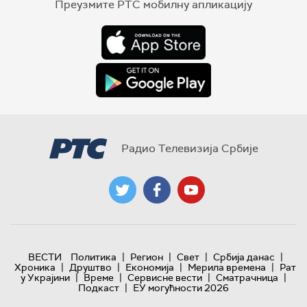
Преузмите РТС мобилну апликацију
Радио Телевизија Србије
|
|
|
|
ВЕСТИ
Политика
Регион
Свет
Србија данас
|
|
|
|
Хроника
Друштво
Економија
Мерила времена
Рат
|
|
|
|
у Украјини
Време
Сервисне вести
Сматрачница
|
Подкаст
ЕУ могућности 2026