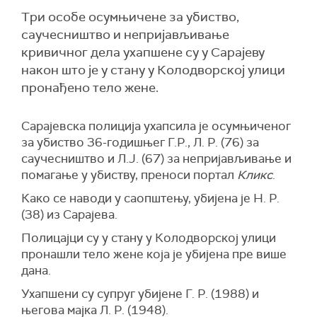
Tри особе осумњичене за убиство,
саучесништво и непријављивање
кривичног дела ухапшене су у Сарајеву
након што је у стану у Колодворској улици
пронађено тело жене.
Сарајевска полиција ухапсила је осумњиченог
за убиство 36-годишњег Г.Р., Л. Р. (76) за
саучесништво и Л.Ј. (67) за непријављивање и
помагање у убиству, преноси портал
Кликс
.
Како се наводи у саопштењу, убијена је Н. Р.
(38) из Сарајева.
Полицајци су у стану у Колодворској улици
пронашли тело жене која је убијена пре више
дана.
Ухапшени су супруг убијене Г. Р. (1988) и
његова мајка Л. Р. (1948).