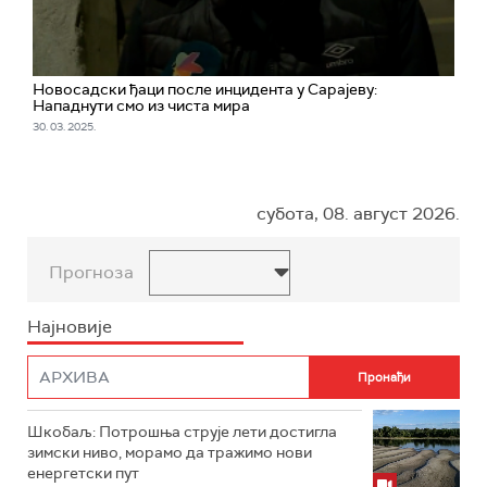
Новосадски ђаци после инцидента у Сарајеву:
Нападнути смо из чиста мира
30. 03. 2025.
субота, 08. август 2026.
Прогноза
Најновије
Шкобаљ: Потрошња струје лети достигла
зимски ниво, морамо да тражимо нови
енергетски пут