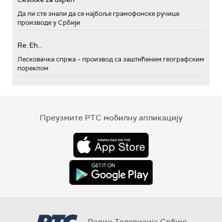
Да ли сте знали да се најбоље грамофонске ручице
производе у Србији
Re: Eh...
Лесковачка спржа – производ са заштићеним географским
пореклом
Преузмите РТС мобилну апликацију
Радио Телевизија Србије