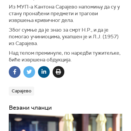
Из МУП-а Кантона Сарајево напомињу да су у
стану пронађени предмети и трагови
извршења кривичног дела.
Због сумње да је знао за смрт Н.Р., и да је
помогао учиниоцима, ухапшен је и Л.Ј. (1957)
из Сарајева.
Над телом преминуле, по наредби тужитељке,
биће извршена обдукција.
Сарајево
Везани чланци