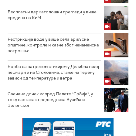
Бесплатни дерматолошки прегледи у више
средина на КиМ
Рестрикције воде у више села ариљске
општине, контроле и казне због ненаменске
потрошње
Борба са ватреном стихијом у Делиблатској
пешчари и на Столовима, стање на терену
зависи од температуре и ветра
Свечани дочек испред Палате "Србија", у
току састанак председника Вучића и
Зеленског