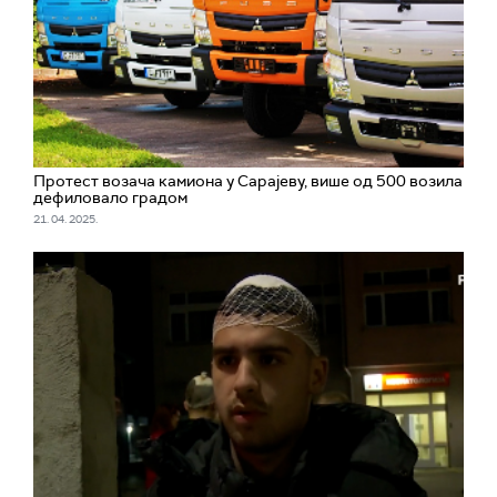
Протест возача камиона у Сарајеву, више од 500 возила
дефиловало градом
21. 04. 2025.