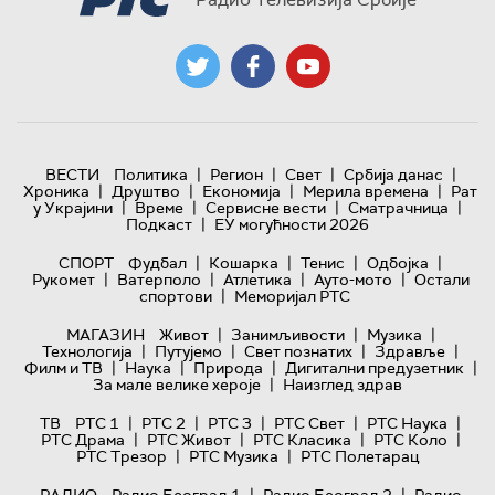
|
|
|
|
ВЕСТИ
Политика
Регион
Свет
Србија данас
|
|
|
|
Хроника
Друштво
Економија
Мерила времена
Рат
|
|
|
|
у Украјини
Време
Сервисне вести
Сматрачница
|
Подкаст
ЕУ могућности 2026
|
|
|
|
СПОРТ
Фудбал
Кошарка
Тенис
Одбојка
|
|
|
|
Рукомет
Ватерполо
Атлетика
Ауто-мото
Остали
|
спортови
Меморијал РТС
|
|
|
МАГАЗИН
Живот
Занимљивости
Музика
|
|
|
|
Технологијa
Путујемо
Свет познатих
Здравље
|
|
|
|
Филм и ТВ
Наука
Природа
Дигитални предузетник
|
За мале велике хероје
Наизглед здрав
|
|
|
|
|
ТВ
РТС 1
РТС 2
РТС 3
РТС Свет
РТС Наука
|
|
|
|
РТС Драма
РТС Живот
РТС Класика
РТС Коло
|
|
РТС Трезор
РТС Музика
РТС Полетарац