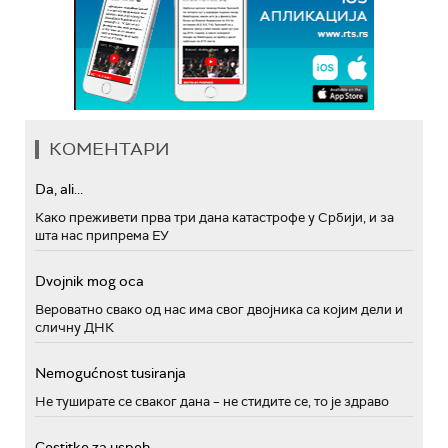
КОМЕНТАРИ
Da, ali...
Како преживети прва три дана катастрофе у Србији, и за
шта нас припрема ЕУ
Dvojnik mog oca
Вероватно свако од нас има свог двојника са којим дели и
сличну ДНК
Nemogućnost tusiranja
Не туширате се сваког дана – не стидите се, то је здраво
Cestitke za uspeh