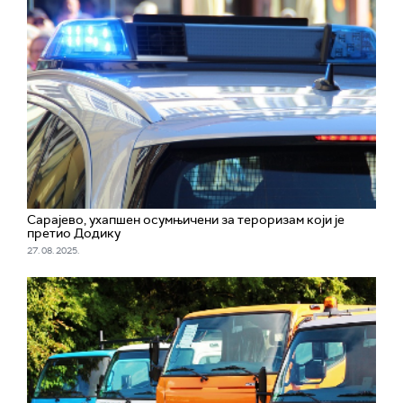
Сарајево, ухапшен осумњичени за тероризам који је
претио Додику
27. 08. 2025.