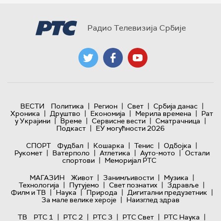
Радио Телевизија Србије
|
|
|
|
ВЕСТИ
Политика
Регион
Свет
Србија данас
|
|
|
|
Хроника
Друштво
Економија
Мерила времена
Рат
|
|
|
|
у Украјини
Време
Сервисне вести
Сматрачница
|
Подкаст
ЕУ могућности 2026
|
|
|
|
СПОРТ
Фудбал
Кошарка
Тенис
Одбојка
|
|
|
|
Рукомет
Ватерполо
Атлетика
Ауто-мото
Остали
|
спортови
Меморијал РТС
|
|
|
МАГАЗИН
Живот
Занимљивости
Музика
|
|
|
|
Технологијa
Путујемо
Свет познатих
Здравље
|
|
|
|
Филм и ТВ
Наука
Природа
Дигитални предузетник
|
За мале велике хероје
Наизглед здрав
|
|
|
|
|
ТВ
РТС 1
РТС 2
РТС 3
РТС Свет
РТС Наука