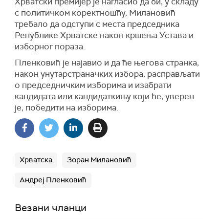
Хрватски премијер је нагласио да би, у складу
с политичком коректношћу, Милановић
требало да одступи с места председника
Републике Хрватске након кршења Устава и
изборног пораза.
Пленковић је најавио и да ће његова странка,
након унутарстраначких избора, расправљати
о председничким изборима и изабрати
кандидата или кандидаткињу који ће, уверен
је, победити на изборима.
Хрватска
Зоран Милановић
Андреј Пленковић
Везани чланци