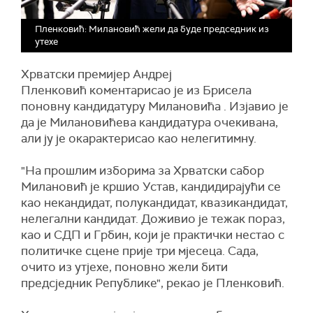
Пленковић: Милановић жели да буде председник из
утехе
Хрватски премијер Андреј
Пленковић коментарисао је из Брисела
поновну кандидатуру Милановића . Изјавио је
да је Милановићева кандидатура очекивана,
али ју је окарактерисао као нелегитимну.
"На прошлим изборима за Хрватски сабор
Милановић је кршио Устав, кандидирајући се
као некандидат, полукандидат, квазикандидат,
нелегални кандидат. Доживио је тежак пораз,
као и СДП и Грбин, који је практички нестао с
политичке сцене прије три мјесеца. Сада,
очито из утјехе, поновно жели бити
предсједник Републике", рекао је Пленковић.