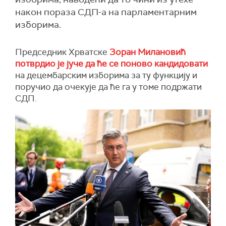
након пораза СДП-а на парламентарним
изборима.
Председник Хрватске
Зоран Милановић
потврдио је јуче да ће се поново кандидовати
на децембарским изборима за ту функцију и
поручио да очекује да ће га у томе подржати
СДП.