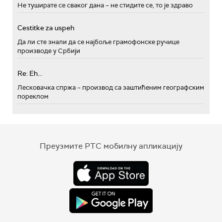
Не туширате се сваког дана – не стидите се, то је здраво
Cestitke za uspeh
Да ли сте знали да се најбоље грамофонске ручице
производе у Србији
Re: Eh...
Лесковачка спржа – производ са заштићеним географским
пореклом
Преузмите РТС мобилну апликацију