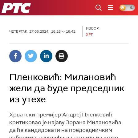
РТС
ИЗВОР:
ЧЕТВРТАК, 27.06.2024, 16:28 -> 16:42
ХРТ
Пленковић: Милановић
жели да буде председник
из утехе
Хрватски премијер Андреј Пленковић
критиковао је најаву Зорана Милановића
да ће кандидовати на председничким
изборима, наводећи да то чини из утехе