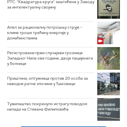
РТС: "Квадратура круга" заштићена у Заводу
за интелектуалну својину
Апел за рационалну потрошњу струје –
климе троше трећину енергије у
домаћинствима
Регистровани први случајеви грознице
Западног Нила ове године, двоје пацијената
у болници
Приштина, оптужница против 20 особа за
наводне ратне злочине у Ђаковици
Тужилаштво покренуло истрагу поводом
напада на Стевана Филиповића