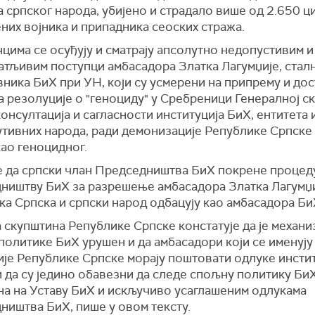
српског народа, убијено и страдало више од 2.650 ц
них војника и припадника сеоских стража.
цима се осуђују и сматрају апсолутно недопустивим и
атљивим поступци амбасадора Златка Лагумџије, стал
вника БиХ при УН, који су усмерени на припрему и д
а резолуције о "геноциду" у Сребреници Генералној с
онсултација и сагласности институција БиХ, ентитета 
утивних народа, ради демонизације Републике Српске 
ао геноцидног.
е да српски члан Председништва БиХ покрене процед
ништву БиХ за разрешење амбасадора Златка Лагумџиј
а Српска и српски народ одбацују као амбасадора Би
 скупштина Републике Српске констатује да је механи
олитике БиХ урушен и да амбасадори који се именују
ије Републике Српске морају поштовати одлуке инсти
 да су једино обавезни да следе спољну политику БиХ 
на на Уставу БиХ и искључиво усаглашеним одлукама
ништва БиХ, пише у овом тексту.