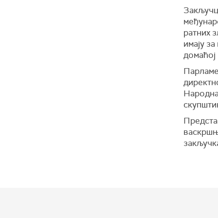
Закључц
међунар
ратних з
имају за
домаћој 
Парламе
директн
Народна
скупшти
Предста
васкршњ
закључк