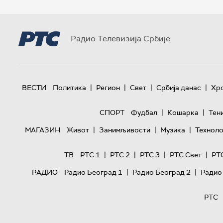
Радио Телевизија Србије
|
|
|
|
ВЕСТИ
Политика
Регион
Свет
Србија данас
Хр
|
|
СПОРТ
Фудбал
Кошарка
Тен
|
|
|
МАГАЗИН
Живот
Занимљивости
Музика
Техноло
|
|
|
|
ТВ
РТС 1
РТС 2
РТС 3
РТС Свет
РТ
|
|
РАДИО
Радио Београд 1
Радио Београд 2
Радио
РТС