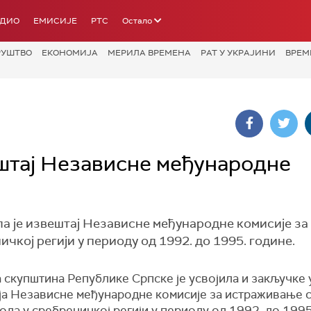
АДИО
ЕМИСИЈЕ
РТС
Остало
РУШТВО
ЕКОНОМИЈА
МЕРИЛА ВРЕМЕНА
РАТ У УКРАЈИНИ
ВРЕМ
штај Независне међународне
а је извештај Независне међународне комисије за
кој регији у периоду од 1992. до 1995. године.
 скупштина Републике Српске је усвојила и
закључке 
ја Независне међународне комисије за истраживање 
ода у сребреничкој регији у периоду од 1992. до 1995