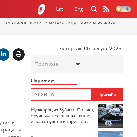
Lat
Eng
Е
СЕРВИСНЕ ВЕСТИ
СМАТРАЧНИЦА
АРХИВА РУБРИКА
четвртак, 06. август 2026.
Прогноза
Најновије
Мушкарац из Зубиног Потока,
осумњичен за давање лажног
исказа, пуштен из притвора
у вези
страдања
. године.