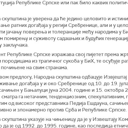
туција Републике Српске или пак било каквих полити
скупштина је уверена да ће једино целовито и истин
ање ратних догађаја у регији Сребренице, али и у цел
ти јачању поверења и толеранције међу народима у Б
м помирењу и суживоту садашњих и будућих генерациј
у закључака.
нт Републике Српске изражава свој пијетет према жр
породицама из трагичног сукоба у БиХ, те осуђује ра
 почињене на свим странама.
вом предлогу, Народна скупштина одбацује Извјештај
живање догађаја у и око Сребренице од 10. до 19. јул
сачињен у Бањалуци јуна 2004. године и 15. октобра 
 сматра га нетачним, тенденциозним, спекулативним,
тим од високог представника Педија Ешдауна, сачињ
тивно и злонамерно против Срба и Републике Српске.
скупштина указује на чињеницу да је у Извештају Ком
 да је од 1992. до 1995. године, као последица етнич