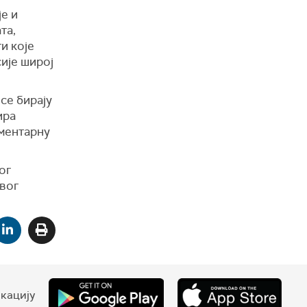
е и
та,
и које
ије широј
се бирају
ира
аментарну
ог
вог
кацију