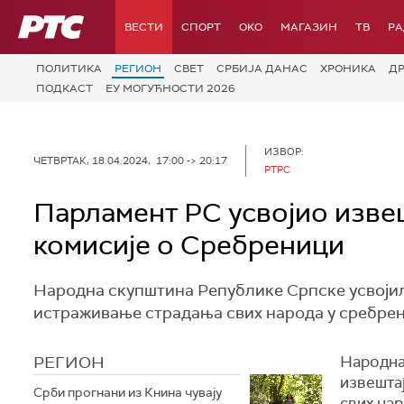
РТС
ВЕСТИ
СПОРТ
OKO
МАГАЗИН
ТВ
Р
ПОЛИТИКА
РЕГИОН
СВЕТ
СРБИЈА ДАНАС
ХРОНИКА
Д
ПОДКАСТ
ЕУ МОГУЋНОСТИ 2026
ИЗВОР:
ЧЕТВРТАК, 18.04.2024, 17:00 -> 20:17
РТРС
Парламент РС усвојио изве
комисије о Сребреници
Народна скупштина Републике Српске усвојил
истраживање страдања свих народа у сребренич
РЕГИОН
Народна
извешта
Срби прогнани из Книна чувају
свих нар