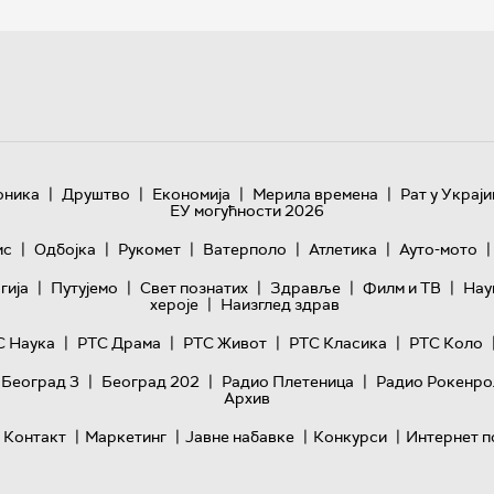
|
|
|
|
оника
Друштво
Економија
Мерила времена
Рат у Украји
ЕУ могућности 2026
|
|
|
|
|
|
ис
Одбојка
Рукомет
Ватерполо
Атлетика
Ауто-мото
|
|
|
|
|
гијa
Путујемо
Свет познатих
Здравље
Филм и ТВ
Нау
|
хероје
Наизглед здрав
|
|
|
|
С Наука
РТС Драма
РТС Живот
РТС Класика
РТС Коло
|
|
|
 Београд 3
Београд 202
Радио Плетеница
Радио Рокенро
Архив
|
|
|
|
Контакт
Маркетинг
Јавне набавке
Конкурси
Интернет п