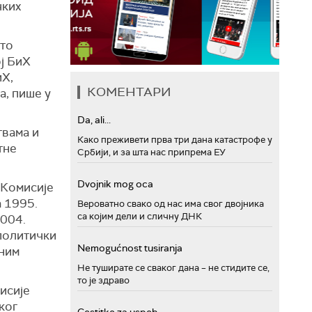
чких
ито
ој БиХ
иХ,
КОМЕНТАРИ
а, пише у
Da, ali...
твама и
Како преживети прва три дана катастрофе у
тне
Србији, и за шта нас припрема ЕУ
Dvojnik mog oca
 Комисије
а 1995.
Вероватно свако од нас има свог двојника
са којим дели и сличну ДНК
2004.
 политички
Nemogućnost tusiranja
еним
Не туширате се сваког дана – не стидите се,
то је здраво
исије
ког