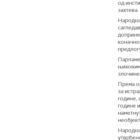
од инсти
захтева.
Народна 
сагледав
доприне
коначно
предлог
Парламе
њиховим 
злочине
Према о
за истра
године, 
године и
наметну
необјек
Народна 
утврђено