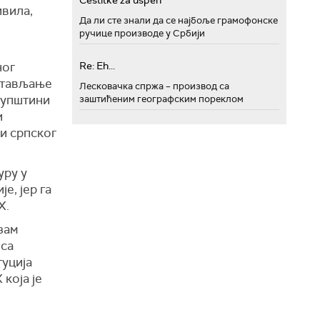
Cestitke za uspeh
ивила,
Да ли сте знали да се најбоље грамофонске
ручице производе у Србији
ног
Re: Eh...
остављање
Лесковачка спржа – производ са
купштини
заштићеним географским пореклом
и
и српског
уру у
е, јер га
Х.
зам
 са
туција
која је