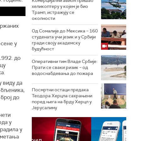
Комерцијални авион пришао
хеликоптеру у којем је био
Трамп, истражују се
околности
држаних
Од Сомалије до Мексика – 160
студената учи језик и у Србији
сене у
гради своју академску
будућност
1992. до
Оперативни тим Владе Србије:
ицу
Прати се сваки ризик – од
а.
водоснабдевања до пожара
у виду да
обљеника,
Посмртни остаци предака
Теодора Херцла сахрањени
 број до
поред њега на брду Херцл у
Јерусалиму
нети
ода у
 радила у
аметања