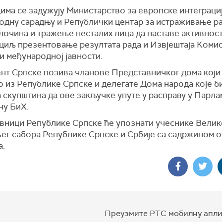
има се задужују Министарство за европске интеграциј
одну сарадњу и Републички центар за истраживање ра
лочина и тражење несталих лица да наставе активност
 циљ презентовање резултата рада и Извјештаја Комис
и међународној јавности.
нт Српске позива чланове Представничког дома који 
о из Републике Српске и делегате Дома народа које б
 скупштина да ове закључке упуте у расправу у Парл
ну БиХ.
вници Републике Српске ће упознати учеснике Велик
ег сабора Републике Српске и Србије са садржином о
а.
Преузмите РТС мобилну апли