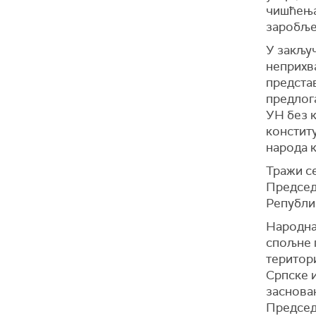
чишћења 
заробље
У закључ
неприхв
предста
предлог
УН без к
констит
народа к
Тражи с
Председ
Републик
Народна
спољне п
територ
Српске и
заснова
Председ