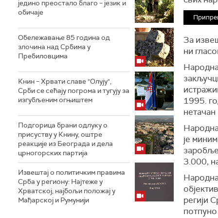
једино преостало благо – језик и
обичаје
Припре
Обележавање 85 година од
За извеш
злочина над Србима у
ни гласо
Пребиловцима
Народна
закључц
Книн – Хрвати славе "Олују",
истражив
Срби се сећају погрома и тугују за
изгубљеним огњиштем
1995. го
нетачан 
Подгорица брани одлуку о
Народна 
присуству у Книну, оштре
је миним
реакције из Београда и дела
заробљен
црногорских партија
3.000, н
Извештај о политичким правима
Народна
Срба у региону: Најтеже у
објекти
Хрватској, најбољи положај у
регији С
Мађарској и Румунији
потпуно