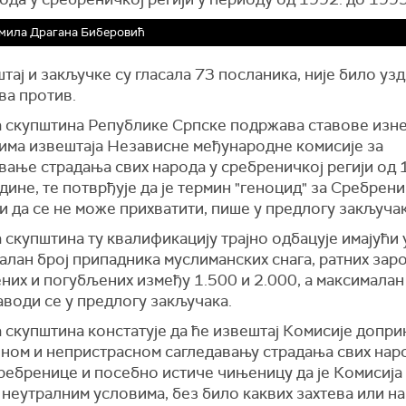
мила Драгана Биберовић
тај и закључке су гласала 73 посланика, није било уз
ва против.
 скупштина Републике Српске подржава ставове изне
има извештаја Независне међународне комисије за
ање страдања свих народа у сребреничкој регији од 
дине, те потврђује да је термин "геноцид" за Сребрен
и да се не може прихватити, пише у предлогу закључак
скупштина ту квалификацију трајно одбацује имајући 
алан број припадника муслиманских снага, ратних зар
их и погубљених између 1.500 и 2.000, а максималан
аводи се у предлогу закључака.
 скупштина констатује да ће извештај Комисије допри
вном и непристрасном сагледавању страдања свих нар
ребренице и посебно истиче чињеницу да је Комисија
 неутралним условима, без било каквих захтева или н