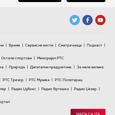
|
|
|
|
|
ни
Време
Сервисне вести
Сматрачница
Подкаст
|
Остали спортови
Меморијал РТС
|
|
|
ка
Природа
Дигитални предузетник
За мале велике
|
|
|
РТС Трезор
РТС Музика
РТС Полетарац
|
|
|
|
лер
Радио Џубокс
Радио Вртешка
Радио Џезер
ортал
МАПА САЈТА