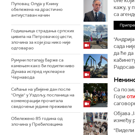
оне који
Пуповац: Олуја у Книну
кажу, у 
обележена на драстично
са аген
антиуставан начин
Припре
Годишњица страдања српских
цивила на Петровачкој цести,
"Андрија
злочина за који још нико није
сада ниј
одговарао
да ће да
кабинету
Румуни потапају барже са
камењем како би подигли ниво
Радосав
Дунава испред нуклеарке
Чернавода
Немино
Са позиц
Сећање на убијене дан после
"Олује" у Уздољу, посланица на
Гори
оти
комеморацији прочитала
саговорн
сведочење једине преживеле
Објава Ј
Обележено 85 година од
између 
злочина у Пребиловцима
"Видели