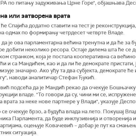
УРА по питању задуживања Црне Горе", објашњава Дес
на или затворена врата
ће Спајића додатно ставити на тест је реконструкција, 
на одмах по формирању четрдесет четврте Владе.
е да је ова парламентарна већина тренутна и да ће за 
е добити неколико ресора. Остаје дилема шта ће се д
ом странком, која је постала кооперативна са већино
ћи и са Мандићем, као и да ли ће демократе пристати, 
изује значајно. Ако уђу та два субјекта, демократе ће
гу", наводи аналитичар Стефан Ђукић.
вић подсећа да је Мандић рекао да очекује Бошњачку 
укцији владе. "То говори да су, чини ми се, испружене
 врата за неке нове партнере у Влади", указује Десп
се очекује брзо, а будућа влада на лето. Покушај Влад
ика Парламента, да буде инклузивнија и отворенија и
артијама, оцењује Ковачевић – добар је пут ка смање
них ситуација.