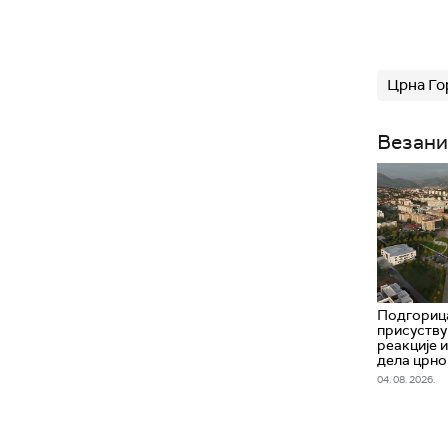
Црна Го
Везани
Подгорица
присуству
реакције 
дела црно
04. 08. 2026.