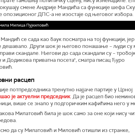
 прате тамошњу политичку сцену, нису изненадиле. Еп
покушају смене Андрије Мандића са функције шефа Ску
де опозиционог ДПС-а не изостаје од његовог избора.
мила Милица Пујкиловић
 Мандић се сада као баук посматра на тој функцији, јер
е дешавало. Други шок је његово понашање – људи су
 прави скандале. Његови до сада скандали су – тробојк
 и Додикова приватна посета", сматра писац Ђуро
овић.
вни расцеп
ије потпредседника тренутно најјаче партије у Црној
шао је актуелни председник
. Да је расцеп био немино
ици, више се знало у подгоричким кафићима него у м
акова Милатовић била је шок само за оне који нису ч
редова.
 смо да су Милатовић и Миловић отишли из странке,