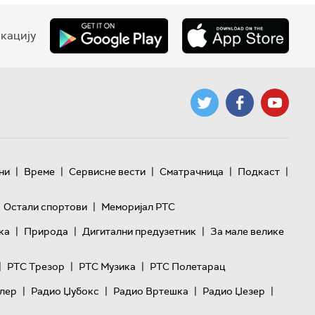
кацију
|
|
|
|
|
ни
Време
Сервисне вести
Сматрачница
Подкаст
|
Остали спортови
Меморијал РТС
|
|
|
ка
Природа
Дигитални предузетник
За мале велике
|
|
|
РТС Трезор
РТС Музика
РТС Полетарац
|
|
|
|
лер
Радио Џубокс
Радио Вртешка
Радио Џезер