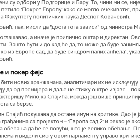
ни су одбори у Подгорице и Бару. То, чини ми се, није
тетило 'Покрет Европу' како се могло очекивати", пр
на Факултету политичких наука Деспот Ковачевић.
вић, пак, мисли да "доста тога зависи" од министра М
 оглашавао, а иначе је прилично оштар и директан. Ово
ути. Зашто ћути и до кад ће да, то може да буде заним
ко из Европе сад, да буде синдром палих анђела", указ
овић.
е и покер фејс
 бити нових аранжамана, аналитичари их не искључују.
у да од премијера и даље не стижу оштре изјаве – пок
рактеришу Милојка Спајића, можда још више принципи
ста са берзе.
н Спајић покушава да остане имун на критике. Дао је ј
грађанима са пројектом – 'Европа сад 2' и рекао је ак
а обећања да ће се повући, што је велико обећање. П
илема и видели смо у овом парламенту управо критике