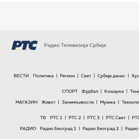
Радио Телевизија Србије
|
|
|
|
ВЕСТИ
Политика
Регион
Свет
Србија данас
Хр
|
|
СПОРТ
Фудбал
Кошарка
Тен
|
|
|
МАГАЗИН
Живот
Занимљивости
Музика
Техноло
|
|
|
|
ТВ
РТС 1
РТС 2
РТС 3
РТС Свет
РТ
|
|
РАДИО
Радио Београд 1
Радио Београд 2
Радио