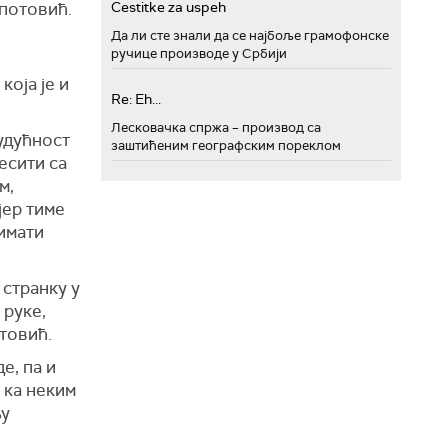
потовић.
Cestitke za uspeh
Да ли сте знали да се најбоље грамофонске
ручице производе у Србији
која је и
Re: Eh...
Лесковачка спржа – производ са
будућност
заштићеним географским пореклом
есити са
м,
јер тиме
 имати
странку у
 руке,
отовић.
е, па и
 ка неким
њу