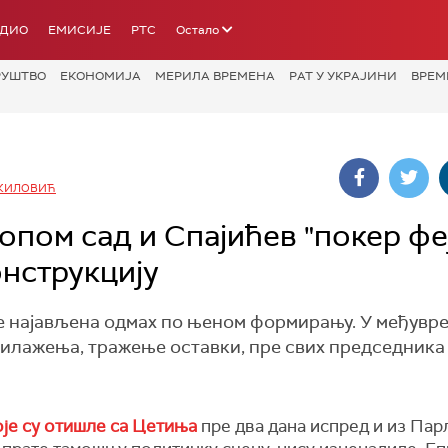
АДИО
ЕМИСИЈЕ
РТС
Остало
РУШТВО
ЕКОНОМИЈА
МЕРИЛА ВРЕМЕНА
РАТ У УКРАЈИНИ
ВРЕМ
КИЛОВИЋ
пом сад и Спајићев "покер феј
онструкцију
 је најављена одмах по њеном формирању. У међувре
илажења, тражење оставки, пре свих председника
оје су отишле са Цетиња
пре два дана испред и из Пар