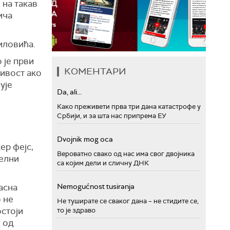
 на такав
ича
иловића.
 је први
КОМЕНТАРИ
љивост ако
ује
Da, ali...
Како преживети прва три дана катастрофе у
Србији, и за шта нас припрема ЕУ
Dvojnik mog oca
ер фејс,
Вероватно свако од нас има свог двојника
јелни
са којим дели и сличну ДНК
асна
Nemogućnost tusiranja
о не
Не туширате се сваког дана – не стидите се,
остоји
то је здраво
 од