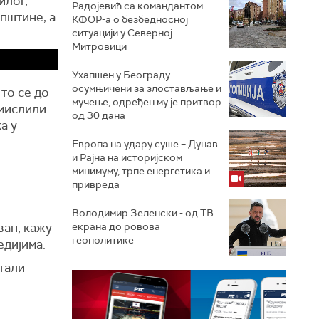
илог,
Радојевић са командантом
пштине, а
КФОР-а о безбедносној
ситуацији у Северној
Митровици
Ухапшен у Београду
осумњичени за злостављање и
 то се до
мучење, одређен му је притвор
 мислили
од 30 дана
а у
Европа на удару суше – Дунав
и Рајна на историјском
минимуму, трпе енергетика и
привреда
Володимир Зеленски - од ТВ
ван, кажу
екрана до ровова
геополитике
едијима.
итали