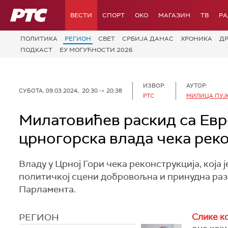
РТС
ВЕСТИ
СПОРТ
OKO
МАГАЗИН
ТВ
Р
ПОЛИТИКА
РЕГИОН
СВЕТ
СРБИЈА ДАНАС
ХРОНИКА
Д
ПОДКАСТ
ЕУ МОГУЋНОСТИ 2026
ИЗВОР:
АУТОР:
СУБОТА, 09.03.2024, 20:30 -> 20:38
РТС
МИЛИЦА ПУЈ
Милатовићев раскид са Евро
црногорска влада чека рек
Владу у Црној Гори чека реконструкција, која
политичкој сцени добровољна и принудна раз
Парламента.
РЕГИОН
Слике к