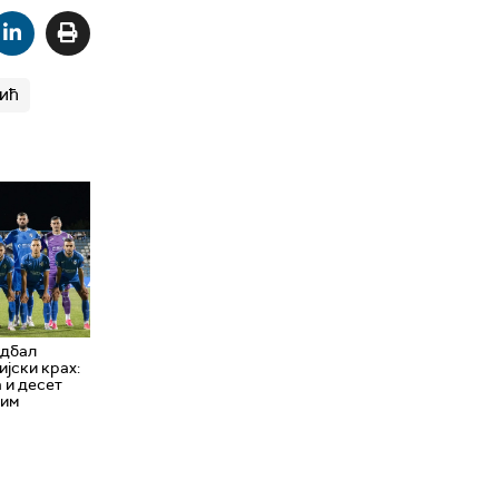
ић
удбал
јски крах:
 и десет
ним