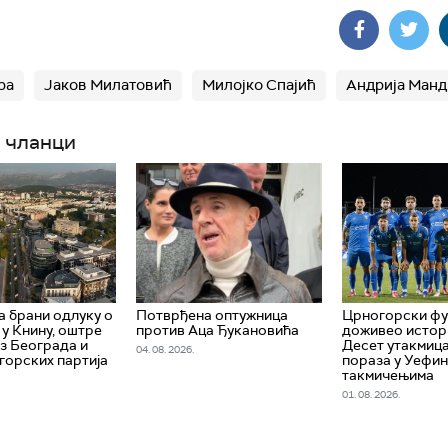
ра
Јаков Милатовић
Милојко Спајић
Андрија Манд
 чланци
 брани одлуку о
Потврђена оптужница
Црногорски ф
 у Книну, оштре
против Аца Ђукановића
доживео истори
из Београда и
Десет утакмица
04. 08. 2026.
горских партија
пораза у Уефи
такмичењима
01. 08. 2026.