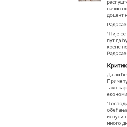
распуште
начин ош
доцент 
Радосаво
"Није се
пут да ћ
крене не
Радосав
Критик
Да ли ће
Примећуј
тако ка
економи
"Господи
обећања 
испуни т
много д