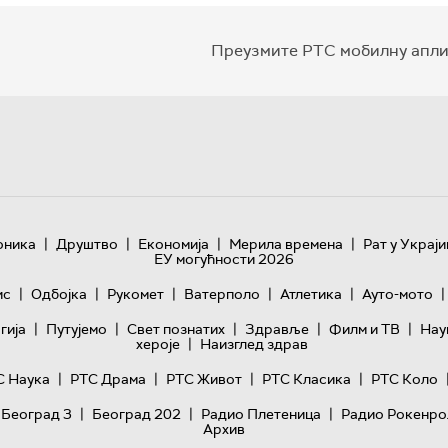
Преузмите РТС мобилну апли
|
|
|
|
оника
Друштво
Економија
Мерила времена
Рат у Украји
ЕУ могућности 2026
|
|
|
|
|
|
ис
Одбојка
Рукомет
Ватерполо
Атлетика
Ауто-мото
|
|
|
|
|
гијa
Путујемо
Свет познатих
Здравље
Филм и ТВ
Нау
|
хероје
Наизглед здрав
|
|
|
|
С Наука
РТС Драма
РТС Живот
РТС Класика
РТС Коло
|
|
|
 Београд 3
Београд 202
Радио Плетеница
Радио Рокенро
Архив