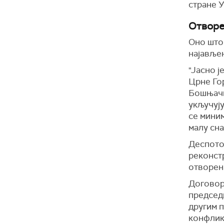
стране 
Отворе
Оно што 
најавље
"Јасно ј
Црне Гор
Бошњачк
укључују
се миним
малу сна
Деспото
реконстр
отворена
Договор 
председн
другим п
конфликт