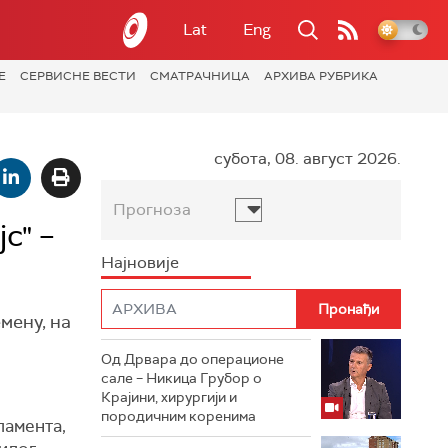
Lat
Eng
Е
СЕРВИСНЕ ВЕСТИ
СМАТРАЧНИЦА
АРХИВА РУБРИКА
субота, 08. август 2026.
Прогноза
с" –
Најновије
мену, на
Од Дрвара до операционе
сале – Никица Грубор о
Крајини, хирургији и
породичним коренима
ламента,