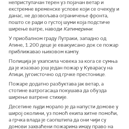
неприступачан терен уз појачан ветар и
екстремне временске услове који се очекују и
данас, не дозвољава ограничење фронта,
пошто се ради о густој шуми која подстиче
ширење ватре, наводи
Катимерини
.
У приобалном граду Лутраки, западно од
Атине, 1.200 деце је евакуисано док се пожар
приближавао њиховом кампу.
Полиција је ухапсила човека за кога се сумња
да је изазвао још један пожар у Kуварасу на
Атици, југоисточно од грчке престонице.
Пожаре додатно разбуктава јак ветар, а
стотине ватрогасаца покушава да обузда
ширење ватрене стихије.
Десетине људи морало је да напусти домове у
широј околини, уз помоћ екипа хитне помоћи,
а грчка влада је саопштила да они чији су
домови захваћени пожарима имају право на