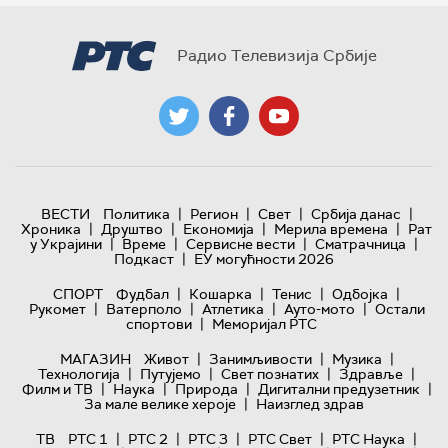
Радио Телевизија Србије
|
|
|
|
ВЕСТИ
Политика
Регион
Свет
Србија данас
|
|
|
|
Хроника
Друштво
Економија
Мерила времена
Рат
|
|
|
|
у Украјини
Време
Сервисне вести
Сматрачница
|
Подкаст
ЕУ могућности 2026
|
|
|
|
СПОРТ
Фудбал
Кошарка
Тенис
Одбојка
|
|
|
|
Рукомет
Ватерполо
Атлетика
Ауто-мото
Остали
|
спортови
Меморијал РТС
|
|
|
МАГАЗИН
Живот
Занимљивости
Музика
|
|
|
|
Технологијa
Путујемо
Свет познатих
Здравље
|
|
|
|
Филм и ТВ
Наука
Природа
Дигитални предузетник
|
За мале велике хероје
Наизглед здрав
|
|
|
|
|
ТВ
РТС 1
РТС 2
РТС 3
РТС Свет
РТС Наука