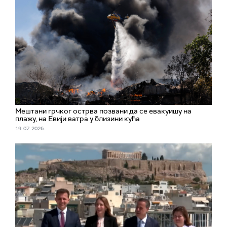
Мештани грчког острва позвани да се евакуишу на
плажу, на Евији ватра у близини кућа
19. 07. 2026.