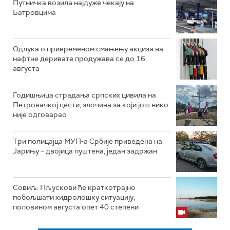
Путничка возила најдуже чекају на
Батровцима
Одлука о привременом смањењу акциза на
нафтне деривате продужава се до 16.
августа
Годишњица страдања српских цивила на
Петровачкој цести, злочина за који још нико
није одговарао
Три полицајца МУП-а Србије приведена на
Јарињу – двојица пуштена, један задржан
Совиљ: Пљускови ће краткотрајно
побољшати хидролошку ситуацију;
половином августа опет 40 степени