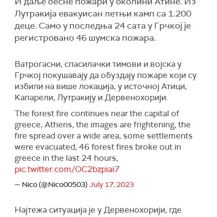
И даље бесне пожари у околини Атине. Из
Лутракија евакуисан летњи камп са 1.200
деце. Само у последња 24 сата у Грчкој је
регистровано 46 шумска пожара.
Ватрогасни, спасилачки тимови и војска у
Грчкој покушавају да обуздају пожаре који су
избили на више локација, у источној Атици,
Kапарели, Лутракију и Дервенохорији.
The forest fire continues near the capital of
greece, Athens, the images are frightening, the
fire spread over a wide area, some settlements
were evacuated, 46 forest fires broke out in
greece in the last 24 hours,
pic.twitter.com/OC2bzpiai7
— Nico (@Nico00503)
July 17, 2023
Најтежа ситуација је у Дервенохорији, где