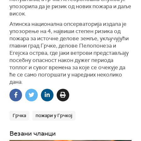
упозорила да је ризик од нових пожара и даље
висок.
Атинска национална опсерваторија издала је
упозорење на 4, највиши степен ризика од
пожара за источне делове земље, укључујући
главни град Грчке, делове Пелопонеза и
Егејска острва, где јаки ветрови представљају
посебну опасност након дужег периода
топлог и сувог времена за које се очекује да
ће се само погоршати у наредних неколико
дана.
Грчка
пожари у Грчкој
Везани чланци