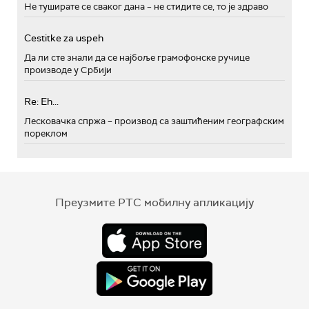
Не туширате се сваког дана – не стидите се, то је здраво
Cestitke za uspeh
Да ли сте знали да се најбоље грамофонске ручице
производе у Србији
Re: Eh...
Лесковачка спржа – производ са заштићеним географским
пореклом
Преузмите РТС мобилну апликацију