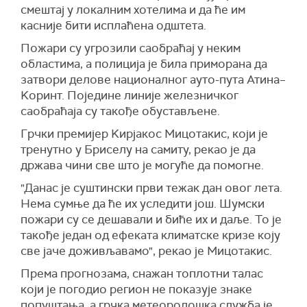
смештај у локалним хотелима и да ће им
касније бити исплаћена одштета.
Пожари су угрозили саобраћај у неким
областима, а полиција је била приморана да
затвори делове националног ауто-пута Атина–
Kоринт. Поједине линије железничког
саобраћаја су такође обустављене.
Грчки премијер Kирјакос Мицотакис, који је
тренутно у Бриселу на самиту, рекао је да
држава чини све што је могуће да помогне.
"Данас је суштински први тежак дан овог лета.
Нема сумње да ће их уследити још. Шумски
пожари су се дешавали и биће их и даље. То је
такође један од ефеката климатске кризе коју
све јаче доживљавамо", рекао је Мицотакис.
Према прогнозама, снажан топлотни талас
који је погодио регион не показује знаке
попуштања, а грчка метеоролошка служба је