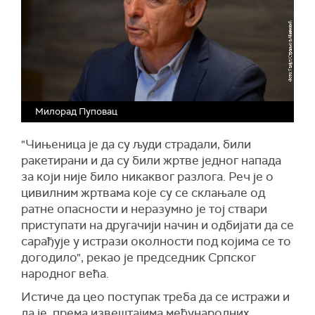
Милорад Пуповац
"Чињеница је да су људи страдали, били
ракетирани и да су били жртве једног напада
за који није било никаквог разлога. Реч је о
цивилним жртвама које су се склањале од
ратне опасности и неразумно је тој ствари
приступати на другачији начин и одбијати да се
сарађује у истрази околности под којима се то
догодило", рекао је председник Српског
народног већа.
Истиче да цео поступак треба да се истражи и
да је, према извештајима међународних