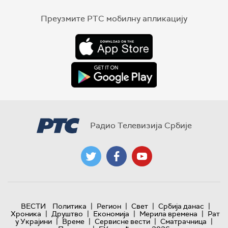
Преузмите РТС мобилну апликацију
Радио Телевизија Србије
|
|
|
|
ВЕСТИ
Политика
Регион
Свет
Србија данас
|
|
|
|
Хроника
Друштво
Економија
Мерила времена
Рат
|
|
|
|
у Украјини
Време
Сервисне вести
Сматрачница