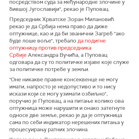
посредством суда за међународне злочине у
бившој Југославији", рекао је Пуповац.
Председник Хрватске Зоран Милановић
рекао је да Србија нема право да диже
оптужнице, као и да би званични Загреб "ако
буде лоше воље", требало
да подигне
оптужницу против председника
Србије
Александра Вучића, а Пуповац
одговара да су то политичке изјаве које служе
за политичке потребе у земљи.
"Оне никакве правне консеквенце не могу
имати, напросто је недопустиво и то нису
искази који се могу узимати озбиљно",
поручио је Пуповац, а на питање колико ова
оптужница може нарушити и онако затегнуте
односе две земље, рекао је да је оптужница
сама по себи индикатор нерешених питања у
процесуирању ратних злочина.