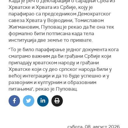
Када је реч о Декларацији о сарадњи Срба из
Хрватске и Хрвата из Србије, коју је
парафирао са председником Демократског
савеза Хрвата у Војводини, Томиславом
Жигмановим, Пуповац је рекао да ће она тек
формално бити потписана када тела
институција две земље то прихвате.
"То је било парафирање једног документа кога
сматрамо важним да би грађани Србије који
припадају хрватском народу и грађани
Хрватске који су део српског народа били у
већој интеграцији и да то буде успешно и у
развојним и културним и образовним
питањима", рекао је Пуповац.
субота, 08. август 2026.