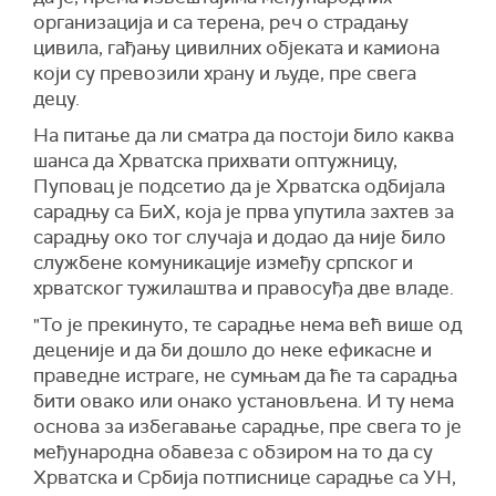
организација и са терена, реч о страдању
цивила, гађању цивилних објеката и камиона
који су превозили храну и људе, пре свега
децу.
На питање да ли сматра да постоји било каква
шанса да Хрватска прихвати оптужницу,
Пуповац је подсетио да је Хрватска одбијала
сарадњу са БиХ, која је прва упутила захтев за
сарадњу око тог случаја и додао да није било
службене комуникације између српског и
хрватског тужилаштва и правосуђа две владе.
"То је прекинуто, те сарадње нема већ више од
деценије и да би дошло до неке ефикасне и
праведне истраге, не сумњам да ће та сарадња
бити овако или онако установљена. И ту нема
основа за избегавање сарадње, пре свега то је
међународна обавеза с обзиром на то да су
Хрватска и Србија потписнице сарадње са УН,