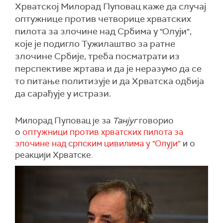
Хрватској Милорад Пуповац каже да случај
оптужнице против четворице хрватских
пилота за злочине над Србима у "Олуји",
које је подигло Тужилаштво за ратне
злочине Србије, треба посматрати из
перспективе жртава и да је неразумо да се
то питање политизује и да Хрватска одбија
да сарађује у истрази.
Милорад Пуповац је за
Танјуг
говорио
о
оптужници против хрватских пилота за
злочине над српским цивилима у "Олуји"
и о
реакцији Хрватске.