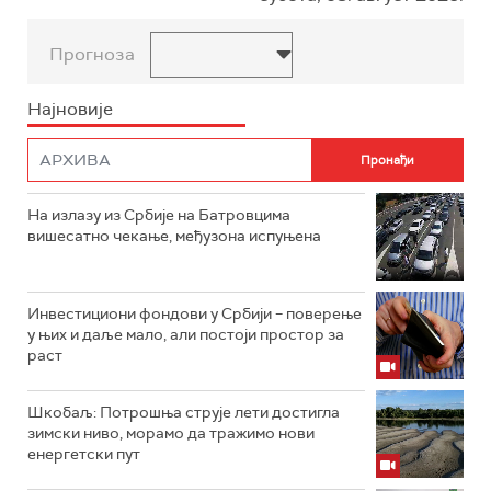
Прогноза
Најновије
На излазу из Србије на Батровцима
вишесатно чекање, међузона испуњена
Инвестициони фондови у Србији – поверење
у њих и даље мало, али постоји простор за
раст
Шкобаљ: Потрошња струје лети достигла
зимски ниво, морамо да тражимо нови
енергетски пут