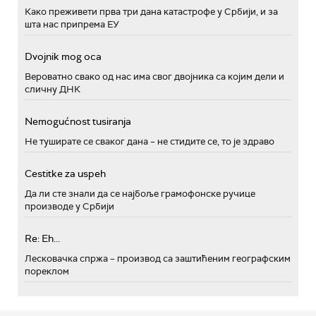
Како преживети прва три дана катастрофе у Србији, и за
шта нас припрема ЕУ
Dvojnik mog oca
Вероватно свако од нас има свог двојника са којим дели и
сличну ДНК
Nemogućnost tusiranja
Не туширате се сваког дана – не стидите се, то је здраво
Cestitke za uspeh
Да ли сте знали да се најбоље грамофонске ручице
производе у Србији
Re: Eh...
Лесковачка спржа – производ са заштићеним географским
пореклом