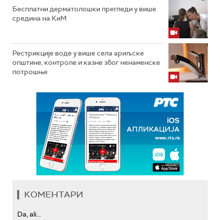
Бесплатни дерматолошки прегледи у више
средина на КиМ
Рестрикције воде у више села ариљске
општине, контроле и казне због ненаменске
потрошње
КОМЕНТАРИ
Da, ali...