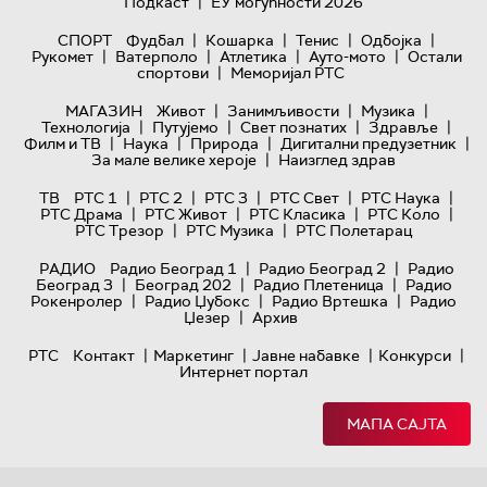
|
Подкаст
ЕУ могућности 2026
|
|
|
|
СПОРТ
Фудбал
Кошарка
Тенис
Одбојка
|
|
|
|
Рукомет
Ватерполо
Атлетика
Ауто-мото
Остали
|
спортови
Меморијал РТС
|
|
|
МАГАЗИН
Живот
Занимљивости
Музика
|
|
|
|
Технологијa
Путујемо
Свет познатих
Здравље
|
|
|
|
Филм и ТВ
Наука
Природа
Дигитални предузетник
|
За мале велике хероје
Наизглед здрав
|
|
|
|
|
ТВ
РТС 1
РТС 2
РТС 3
РТС Свет
РТС Наука
|
|
|
|
РТС Драма
РТС Живот
РТС Класика
РТС Коло
|
|
РТС Трезор
РТС Музика
РТС Полетарац
|
|
РАДИО
Радио Београд 1
Радио Београд 2
Радио
|
|
|
Београд 3
Београд 202
Радио Плетеница
Радио
|
|
|
Рокенролер
Радио Џубокс
Радио Вртешка
Радио
|
Џезер
Архив
|
|
|
|
РТС
Контакт
Маркетинг
Јавне набавке
Конкурси
Интернет портал
МАПА САЈТА