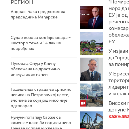
РЕГИОН
"Помире
мора да 
Андраш Бакa предложен за
ЕУ је од
председника Мађарске
речено 
комесар
обележа
Судар возова код Бјеловара –
ЕУ.
шесторо теже и 14 лакше
повређених
У изјави
да "пре
Пуповац: Олуја у Книну
за поми
обележена на драстично
У Брисе
антиуставан начин
територи
лидери 
Годишњица страдања српских
и корака
цивила на Петровачкој цести,
злочина за који још нико није
Високи п
одговарао
допуне 
кажњава
Румуни потапају барже са
камењем како би подигли ниво
Дунава испред нуклеарке