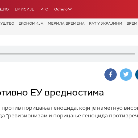
АДИО
ЕМИСИЈЕ
РТС
Остало
РУШТВО
ЕКОНОМИЈА
МЕРИЛА ВРЕМЕНА
РАТ У УКРАЈИНИ
ВРЕМ
отивно ЕУ вредностима
 против порицања геноцида, који је наметнуо висо
 да "ревизионизам и порицање геноцида противре