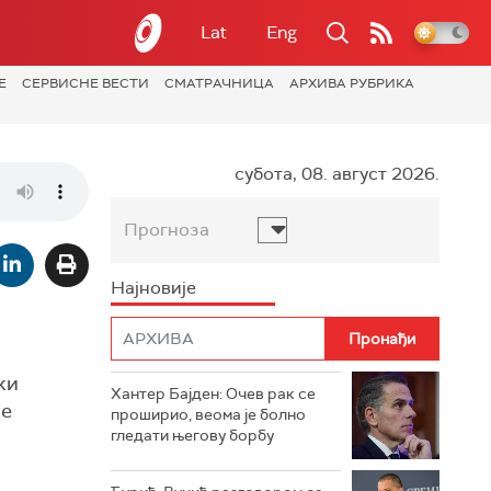
Lat
Eng
Е
СЕРВИСНЕ ВЕСТИ
СМАТРАЧНИЦА
АРХИВА РУБРИКА
субота, 08. август 2026.
Прогноза
Најновије
ки
Хантер Бајден: Очев рак се
че
проширио, веома је болно
гледати његову борбу