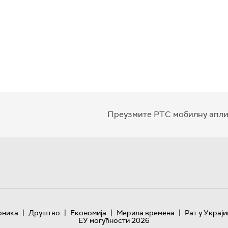
Преузмите РТС мобилну апли
|
|
|
|
оника
Друштво
Економија
Мерила времена
Рат у Украји
ЕУ могућности 2026