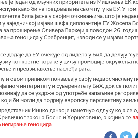
ње је један од кључних приоритета из Мишљења ЕК к
испуни како би напредовала на свом путу ка ЕУ. У том
 почетка била јасна у својим очкивањима, што је недав
и у заједничкој изјави шефа диплоамтије ЕУ Жосепа Б
а за проширење Оливера Вархејија поводом 26. годи
вања геноцида у Сребренци", наводи се у изјави пор
 се додаје да ЕУ очекује од лидера у БиХ да делују "су
дузму конкретне кораке у циљу промоције окружења п
рење и превзилажење наслеђа рата.
лу и овом приликом понављају своју недвосмислену 
јалном интегритету и суверенитету БиХ, док се поли
позивају да се уздрже од употребе запаљиве реторике
 који би могли да подрију европску перспективу земљ
редставник Инцко данас је наметнуо одлуку која се о
Кривичног закона Босне и Херцеговине, а којима се
за
 негирање геноцида
.