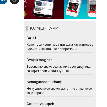
КОМЕНТАРИ
Da, ali...
Како преживети прва три дана катастрофе у
Србији, и за шта нас припрема ЕУ
Dvojnik mog oca
Вероватно свако од нас има свог двојника
са којим дели и сличну ДНК
Nemogućnost tusiranja
Не туширате се сваког дана – не стидите се,
то је здраво
Cestitke za uspeh