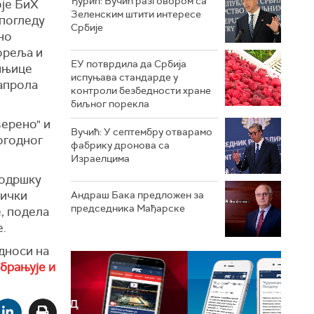
Ђурић: Вучић разговором са
оје БиХ
Зеленским штити интересе
 погледу
Србије
но
ореља и
ЕУ потврдила да Србија
шњице
испуњава стандарде у
тапрола
контроли безбедности хране
биљног порекла
верено" и
Вучић: У септембру отварамо
огодног
фабрику дронова са
Израелцима
подршку
тички
Андраш Бакa предложен за
председника Мађарске
, подела
е.
дноси на
брањује и