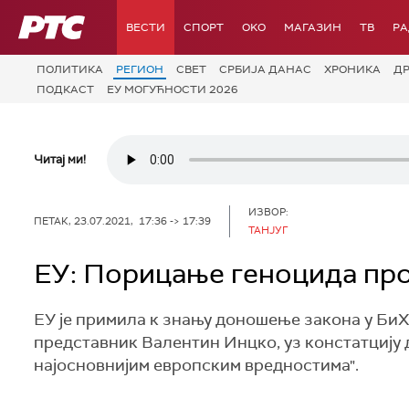
РТС
ВЕСТИ
СПОРТ
OKO
МАГАЗИН
ТВ
Р
ПОЛИТИКА
РЕГИОН
СВЕТ
СРБИЈА ДАНАС
ХРОНИКА
Д
ПОДКАСТ
ЕУ МОГУЋНОСТИ 2026
Читај ми!
ИЗВОР:
ПЕТАК, 23.07.2021, 17:36 -> 17:39
ТАНЈУГ
ЕУ: Порицање геноцида пр
ЕУ је примила к знању доношење закона у БиХ
представник Валентин Инцко, уз констатцију
најосновнијим европским вредностима".