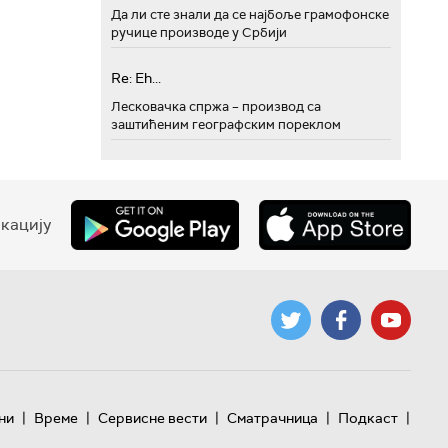
Да ли сте знали да се најбоље грамофонске
ручице производе у Србији
Re: Eh...
Лесковачка спржа – производ са
заштићеним географским пореклом
кацију
|
|
|
|
|
ни
Време
Сервисне вести
Сматрачница
Подкаст