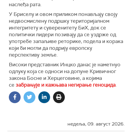
наслеђа рата.
У Бриселу и овом приликом понављају своју
недвосмислену подршку територијалном
интегритету и суверенитету БиХ, док се
политички лидери позивају да се уздрже од
употребе запаљиве реторике, подела и корака
који би могли да подрију европску
перспективу земље.
Високи представник Инцко данас је наметнуо
одлуку која се односи на допуне Кривичног
закона Босне и Херцеговине, а којима
се
забрањује и кажњава негирање геноцида
.
недеља, 09. август 2026.