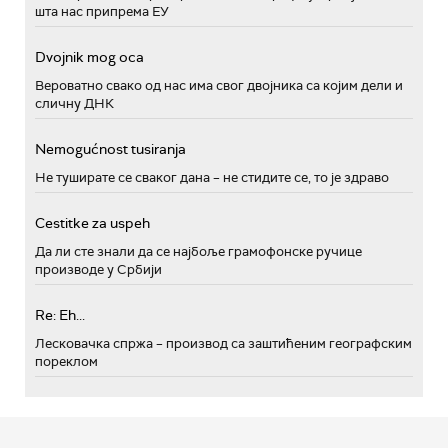
шта нас припрема ЕУ
Dvojnik mog oca
Вероватно свако од нас има свог двојника са којим дели и
сличну ДНК
Nemogućnost tusiranja
Не туширате се сваког дана – не стидите се, то је здраво
Cestitke za uspeh
Да ли сте знали да се најбоље грамофонске ручице
производе у Србији
Re: Eh...
Лесковачка спржа – производ са заштићеним географским
пореклом