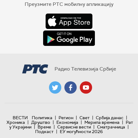
Преузмите РТС мобилну апликацију
Радио Телевизија Србије
|
|
|
|
ВЕСТИ
Политика
Регион
Свет
Србија данас
|
|
|
|
Хроника
Друштво
Економија
Мерила времена
Рат
|
|
|
|
у Украјини
Време
Сервисне вести
Сматрачница
|
Подкаст
ЕУ могућности 2026