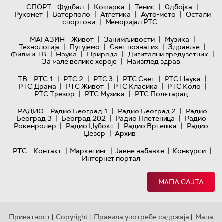
|
|
|
|
СПОРТ
Фудбал
Кошарка
Тенис
Одбојка
|
|
|
|
Рукомет
Ватерполо
Атлетика
Ауто-мото
Остали
|
спортови
Меморијал РТС
|
|
|
МАГАЗИН
Живот
Занимљивости
Музика
|
|
|
|
Технологијa
Путујемо
Свет познатих
Здравље
|
|
|
|
Филм и ТВ
Наука
Природа
Дигитални предузетник
|
За мале велике хероје
Наизглед здрав
|
|
|
|
|
ТВ
РТС 1
РТС 2
РТС 3
РТС Свет
РТС Наука
|
|
|
|
РТС Драма
РТС Живот
РТС Класика
РТС Коло
|
|
РТС Трезор
РТС Музика
РТС Полетарац
|
|
РАДИО
Радио Београд 1
Радио Београд 2
Радио
|
|
|
Београд 3
Београд 202
Радио Плетеница
Радио
|
|
|
Рокенролер
Радио Џубокс
Радио Вртешка
Радио
|
Џезер
Архив
|
|
|
|
РТС
Контакт
Маркетинг
Јавне набавке
Конкурси
Интернет портал
МАПА САЈТА
Приватност
Copyright
Правила употребе садржаја
Мапа
|
|
|