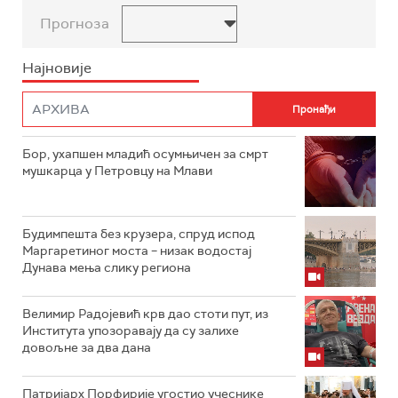
Прогноза
Најновије
Бор, ухапшен младић осумњичен за смрт
мушкарца у Петровцу на Млави
Будимпешта без крузера, спруд испод
Маргаретиног моста – низак водостај
Дунава мења слику региона
Велимир Радојевић крв дао стоти пут, из
Института упозоравају да су залихе
довољне за два дана
Патријарх Порфирије угостио учеснике