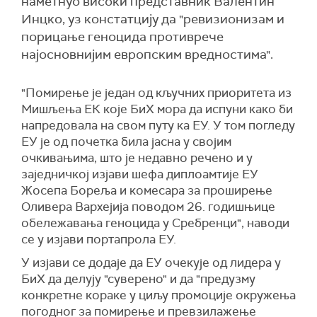
наметнуо високи представник Валентин
Инцко, уз констатцију да "ревизионизам и
порицање геноцида противрече
најосновнијим европским вредностима".
"Помирење је један од кључних приоритета из
Мишљења ЕК које БиХ мора да испуни како би
напредовала на свом путу ка ЕУ. У том погледу
ЕУ је од почетка била јасна у својим
очкивањима, што је недавно речено и у
заједничкој изјави шефа диплоамтије ЕУ
Жосепа Бореља и комесара за проширење
Оливера Вархејија поводом 26. годишњице
обележавања геноцида у Сребренци", наводи
се у изјави портапрола ЕУ.
У изјави се додаје да ЕУ очекује од лидера у
БиХ да делују "суверено" и да "предузму
конкретне кораке у циљу промоције окружења
погодног за помирење и превзилажење