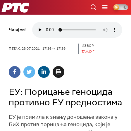
РТС
Читај ми!
ИЗВОР:
ПЕТАК, 23.07.2021, 17:36 -> 17:39
ТАНЈУГ
ЕУ: Порицање геноцида
противно ЕУ вредностима
ЕУ је примила к знању доношење закона у
БиХ против порицања геноцида, који је