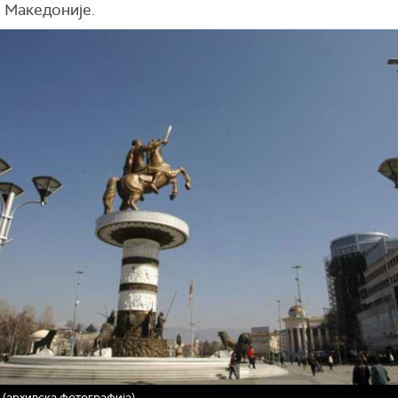
 Македоније.
(архивска фотографија)