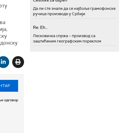
Cestitke za uspeh
ету
Да ли сте знали да се најбоље грамофонске
ручице производе у Србији
тва
Re: Eh...
ја,
ску
Лесковачка спржа – производ са
заштићеним географским пореклом
едонску
НТАР
и одговор