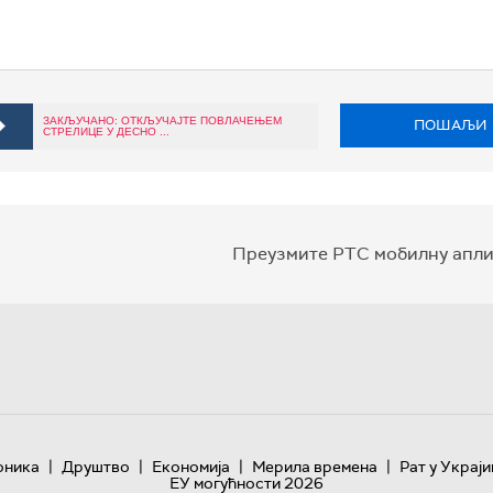
ЗАКЉУЧАНО: ОТКЉУЧАЈТЕ ПОВЛАЧЕЊЕМ
ПОШАЉИ
СТРЕЛИЦЕ У ДЕСНО ...
Преузмите РТС мобилну апли
|
|
|
|
оника
Друштво
Економија
Мерила времена
Рат у Украји
ЕУ могућности 2026