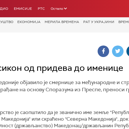
АДИО
ЕМИСИЈЕ
РТС
Остало
РУШТВО
ЕКОНОМИЈА
МЕРИЛА ВРЕМЕНА
РАТ У УКРАЈИНИ
ВРЕМ
сикон од придева до именице
оније објавило је смернице за међународне и ст
 грађане на основу Споразума из Преспе, преноси 
рство је саопштило да је званично име земље "Репуб
Македонија" или скраћено "Северна Македонија", док 
лност (држављанство) Македонац/држављанин Репуб