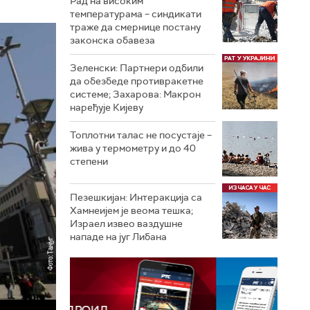
Рад на високим
температурама – синдикати
траже да смернице постану
законска обавеза
Зеленски: Партнери одбили
да обезбеде противракетне
системе; Захарова: Макрон
наређује Кијеву
Топлотни талас не посустаје –
жива у термометру и до 40
степени
Пезешкијан: Интеракција са
Хамнеијем је веома тешка;
Израел извео ваздушне
нападе на југ Либана