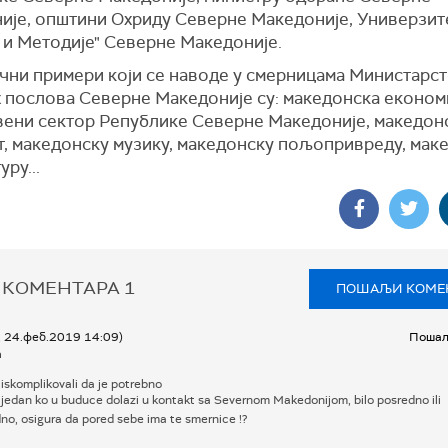
ије, општини Охриду Северне Македоније, Универзит
 и Методије" Северне Македоније.
ачни примери који се наводе у смерницама Министарс
 послова Северне Македоније су: македонска економи
вени сектор Републике Северне Македоније, македон
т, македонску музику, македонску пољопривреду, мак
уру...
 КОМЕНТАРА
1
ПОШАЉИ КОМЕ
, 24.феб.2019 14:09)
Пошаљ
a
 iskomplikovali da je potrebno
 jedan ko u buduce dolazi u kontakt sa Severnom Makedonijom, bilo posredno ili
no, osigura da pored sebe ima te smernice !?