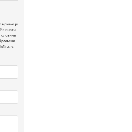
р мржње је
 ће имати
м словима
бјављени.
@rts.rs.