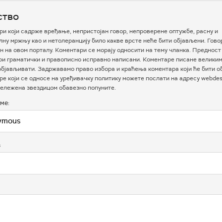
ство
и који садрже вређање, непристојан говор, непроверене оптужбе, расну и
ну мржњу као и нетолеранцију било какве врсте неће бити објављени. Гово
 на овом порталу. Коментари се морају односити на тему чланка. Предност
ри граматички и правописно исправно написани. Коментаре писане велики
бјављивати. Задржавамо право избора и краћења коментара који ће бити о
е који се односе на уређивачку политику можете послати на адресу webdesk
ележена звездицом обавезно попуните.
ме:
в