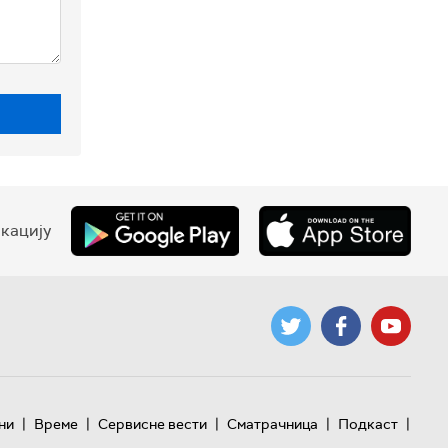
кацију
|
|
|
|
|
ни
Време
Сервисне вести
Сматрачница
Подкаст