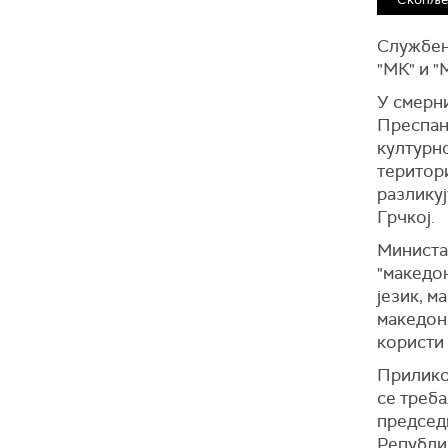
Службени
"МК" и "
У смерни
Преспан
културно
територи
разликуј
Грчкој.
Министа
"македо
језик, м
македонс
користи 
Прилико
се треб
председ
Републи