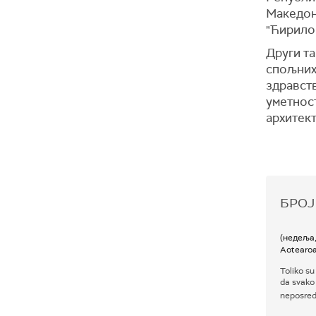
Македон
"Ћирило
Други т
спољних
здравст
уметнос
архитект
БРОЈ
(недеља
Aotearo
Toliko su
da svako
neposred