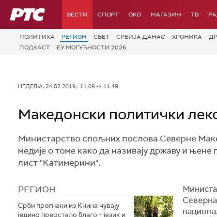
РТС
ВЕСТИ
СПОРТ
OKO
МАГАЗИН
ТВ
Р
ПОЛИТИКА
РЕГИОН
СВЕТ
СРБИЈА ДАНАС
ХРОНИКА
Д
ПОДКАСТ
ЕУ МОГУЋНОСТИ 2026
НЕДЕЉА, 24.02.2019, 11:09 -> 11:49
Македонски политички лек
Министарство спољних послова Северне Макед
медије о томе како да називају државу и њене
лист "Катимерини".
РЕГИОН
Министа
Северна 
Срби прогнани из Книна чувају
национа
једино преостало благо – језик и