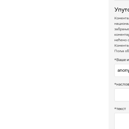
Упут
Коментар
национал
забрањен
комента
нећемо о
Коментар
Поља об
*Ваше и
*насло
*текст