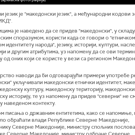
 језик је "македонски језик", а међународни кодови 
МКД".
цима је наведено да се придев "македонски", у складу
ским споразумом, користи када се говори о "етничком
м идентитету народа", језику, историји, култури, насле
ји и другим атрибутима, уз напомену да се ови термин
у од оних који се користе у вези са регионом Македон
рство наводи да би одговарајући примери употребе р
нски" укључивали македонски етнички идентитет, мак
акедонску културу, македонску територију, македонски
ку историју, те уз напомену да придев "северни" не см
у наведеном контекту.
м писања о државним ентитетима, како се напомиње, 
ало обраћати влади Републике Северне Македоније,
нику Северне Македоније, министру спољних послов
ке Северне Македоније, министру одбране Северне