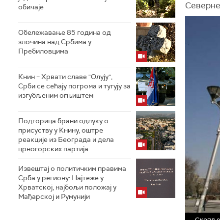
Северне
обичаје
Обележавање 85 година од
злочина над Србима у
Пребиловцима
Книн – Хрвати славе "Олују",
Срби се сећају погрома и тугују за
изгубљеним огњиштем
Подгорица брани одлуку о
присуству у Книну, оштре
реакције из Београда и дела
црногорских партија
Извештај о политичким правима
Срба у региону: Најтеже у
Хрватској, најбољи положај у
Мађарској и Румунији
Скопље 