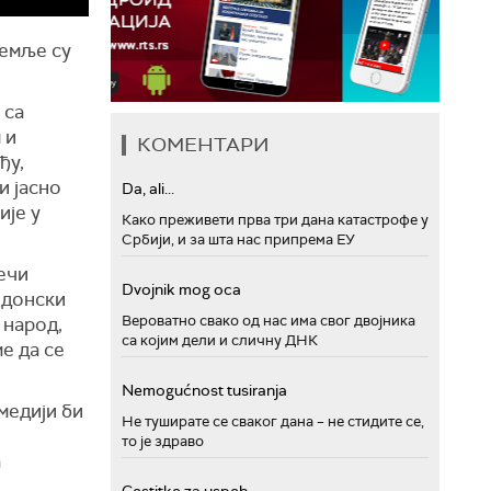
земље су
 са
 и
КОМЕНТАРИ
ђу,
и јасно
Da, ali...
ије у
Како преживети прва три дана катастрофе у
Србији, и за шта нас припрема ЕУ
ечи
Dvojnik mog oca
едонски
Вероватно свако од нас има свог двојника
 народ,
са којим дели и сличну ДНК
е да се
Nemogućnost tusiranja
медији би
Не туширате се сваког дана – не стидите се,
то је здраво
а