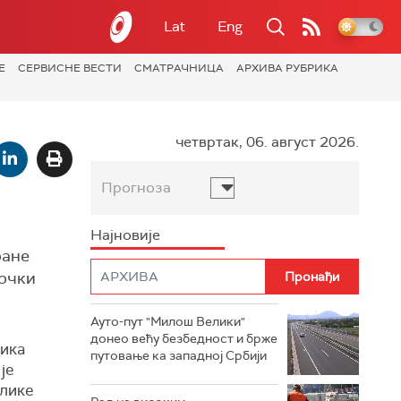
Lat
Eng
Е
СЕРВИСНЕ ВЕСТИ
СМАТРАЧНИЦА
АРХИВА РУБРИКА
четвртак, 06. август 2026.
Прогноза
Најновије
ране
грчки
Ауто-пут "Милош Велики"
донео већу безбедност и брже
лика
путовање ка западној Србији
је
лике