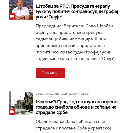
Штрбац за РТС: Пресуда генералу
Ђукићу политичко-правосудни трофеј
уочи "Олује"
Председник "Веритаса" Саво Штрбац
оцењује да првостепена пресуда
седморици бивших официра ЈНА и
припадника полиције представља
"политичко-правосудни трофеј“ уочи
годишњице хрватске операције "Олуја"...
Прочитај
СУБОТА, 01. АВГ 2026, 20:00 -> 21:09
Мркоњић Град – од потпуно разореног
града до симбола обнове и сећања на
страдале Србе
Обележавање Дана сећања на све
страдале и прогане Србе у хрватској