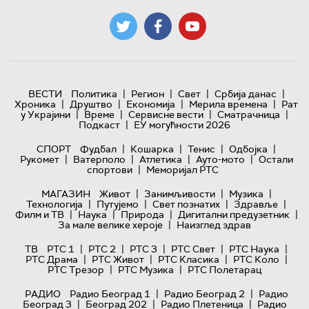
|
|
|
|
ВЕСТИ
Политика
Регион
Свет
Србија данас
|
|
|
|
Хроника
Друштво
Економија
Мерила времена
Рат
|
|
|
|
у Украјини
Време
Сервисне вести
Сматрачница
|
Подкаст
ЕУ могућности 2026
|
|
|
|
СПОРТ
Фудбал
Кошарка
Тенис
Одбојка
|
|
|
|
Рукомет
Ватерполо
Атлетика
Ауто-мото
Остали
|
спортови
Меморијал РТС
|
|
|
МАГАЗИН
Живот
Занимљивости
Музика
|
|
|
|
Технологијa
Путујемо
Свет познатих
Здравље
|
|
|
|
Филм и ТВ
Наука
Природа
Дигитални предузетник
|
За мале велике хероје
Наизглед здрав
|
|
|
|
|
ТВ
РТС 1
РТС 2
РТС 3
РТС Свет
РТС Наука
|
|
|
|
РТС Драма
РТС Живот
РТС Класика
РТС Коло
|
|
РТС Трезор
РТС Музика
РТС Полетарац
|
|
РАДИО
Радио Београд 1
Радио Београд 2
Радио
|
|
|
Београд 3
Београд 202
Радио Плетеница
Радио