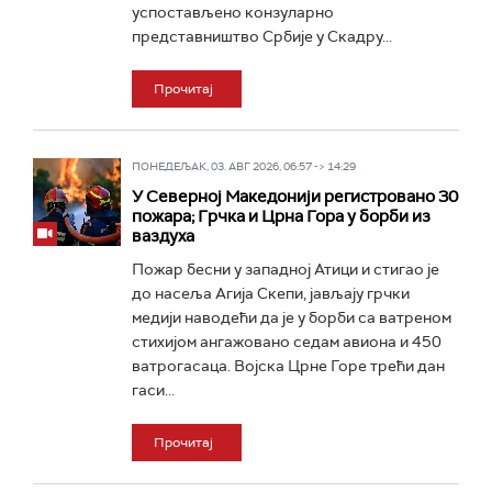
успостављено конзуларно
представништво Србије у Скадру...
Прочитај
ПОНЕДЕЉАК, 03. АВГ 2026, 06:57 -> 14:29
У Северној Македонији регистровано 30
пожара; Грчка и Црна Гора у борби из
ваздуха
Пожар бесни у западној Атици и стигао је
до насеља Агија Скепи, јављају грчки
медији наводећи да је у борби са ватреном
стихијом ангажовано седам авиона и 450
ватрогасаца. Војска Црне Горе трећи дан
гаси...
Прочитај