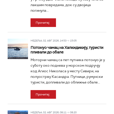
лакшим повредама, док су двојица
погинула...
Прочитај
НЕДЕЉА, 02. АВГ 2026, 14:53 -> 15:05
Потонуо чамац на Халкидикију, туристи
пливали до обале
Моторни чамац са пет путника потонуо је у
суботу око поднева у морском подручју
код Агиос Николаса у месту Сивири, на
полуострву Касандра. Путници, румунски
туристи, допливали до оближње обале...
Прочитај
НЕДЕЉА, 02. АВГ 2026, 08:11 -> 08:20