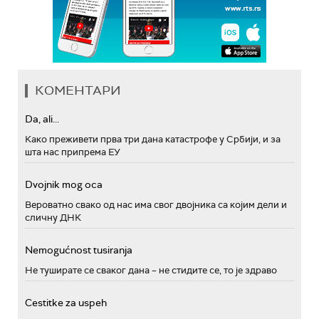
КОМЕНТАРИ
Da, ali...
Како преживети прва три дана катастрофе у Србији, и за
шта нас припрема ЕУ
Dvojnik mog oca
Вероватно свако од нас има свог двојника са којим дели и
сличну ДНК
Nemogućnost tusiranja
Не туширате се сваког дана – не стидите се, то је здраво
Cestitke za uspeh