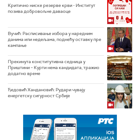
Критично ниске резерве крви - Институт
позива добровољне даваоце
Вучић: Расписивање избора у наредним
данима или недељама, поднећу оставку пре
кампање
Прекинута конститутивна седница у
Приштини – Курти нема кандидата, тражио
додатно време
Ђедовић Хандановић: Рудари чувају
енергетску сигурност Србије