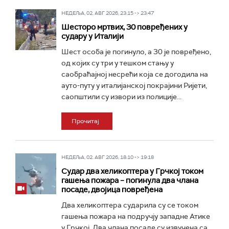
НЕДЕЉА, 02. АВГ 2026, 23:15 -> 23:47
Шесторо мртвих, 30 повређених у
судару у Италији
Шест особа је погинуло, а 30 је повређено,
од којих су три у тешком стању у
саобраћајној несрећи која се догодила на
ауто-путу у италијанској покрајини Ријети,
саопштили су извори из полиције...
Прочитај
НЕДЕЉА, 02. АВГ 2026, 18:10 -> 19:18
Судар два хеликоптера у Грчкој током
гашења пожара – погинула два члана
посаде, двојица повређена
Два хеликоптера сударила су се током
гашења пожара на подручју западне Атике
у Грчкој. Два члана посаде су извучена са