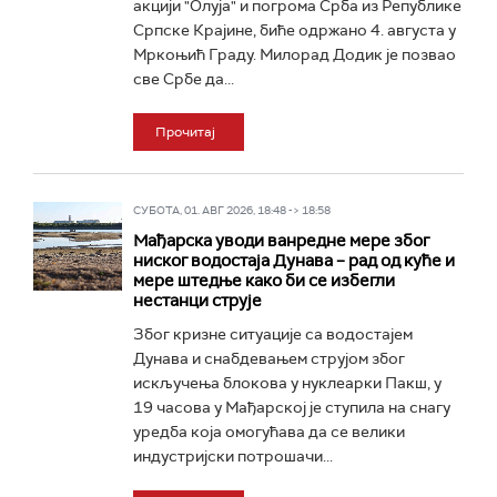
акцији "Олуја" и погрома Срба из Републике
Српске Крајине, биће одржано 4. августа у
Мркоњић Граду. Милорад Додик је позвао
све Србе да...
Прочитај
СУБОТА, 01. АВГ 2026, 18:48 -> 18:58
Мађарска уводи ванредне мере због
ниског водостаја Дунава – рад од куће и
мере штедње како би се избегли
нестанци струје
Због кризне ситуације са водостајем
Дунава и снабдевањем струјом због
искључења блокова у нуклеарки Пакш, у
19 часова у Мађарској је ступила на снагу
уредба која омогућава да се велики
индустријски потрошачи...