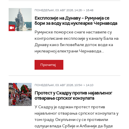
ПОНЕДЕЉАК, 03. АВГ 2026, 14:26 -> 16:48
Експлозије на Дунаву – Румунија се
бори за воду код нуклеарке Чернавода
Румунске поморске снаге наставиле су
контролисане експлозије у каналу Бала на
Дунаву како би повећале доток воде ка
нуклеарној електрани Чернавода...
Прочитај
ПОНЕДЕЉАК, 03. АВГ 2026, 10:54 -> 14:10
Протест у Скадру против најављеног
отварања српског конзулата
У Скадру је одржан протест против
најављеног отварања српског конзулата у
том граду. Окупљени су се противили
одлуци влада Србије и Албаније да буде