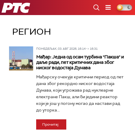
РТС
РЕГИОН
ПОНЕДЕЉАК, 03. АВГ 2026, 16:14 -> 16:31
Мађар: Jедна од осам турбина "Пакшa" и
даље ради, пет критичних дана због
ниског водостаја Дунава
Мађарску очекује критични период од пет
дана због рекордно ниског водостаја
Дунава, који угрожава рад нуклеарне
електране Пакш, али би једини реактор
који је још у погону могао да настави рад
до уторка...
Прочитај