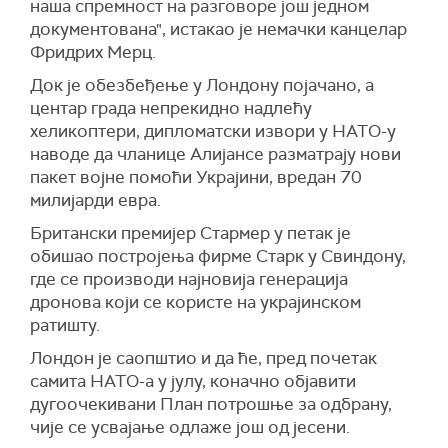
наша спремност на разговоре још једном
документована", истакао је немачки канцелар
Фридрих Мерц.
Док је обезбеђење у Лондону појачано, а
центар града непрекидно надлећу
хеликоптери, дипломатски извори у НАТО-у
наводе да чланице Алијансе разматрају нови
пакет војне помоћи Украјини, вредан 70
милијарди евра.
Британски премијер Стармер у петак је
обишао постројења фирме Старк у Свиндону,
где се производи најновија генерација
дронова који се користе на украјинском
ратишту.
Лондон је саопштио и да ће, пред почетак
самита НАТО-а у јулу, коначно објавити
дугоочекивани План потрошње за одбрану,
чије се усвајање одлаже још од јесени.