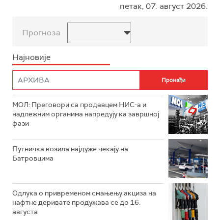
петак, 07. август 2026.
Прогноза
Најновије
МОЛ: Преговори са продавцем НИС-а и
надлежним органима напредују ка завршној
фази
Путничка возила најдуже чекају на
Батровцима
Одлука о привременом смањењу акциза на
нафтне деривате продужава се до 16.
августа