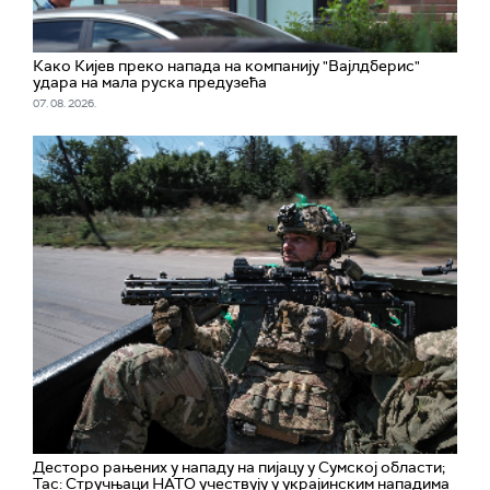
Како Кијев преко напада на компанију "Вајлдберис"
удара на мала руска предузећа
07. 08. 2026.
Десторо рањених у нападу на пијацу у Сумској области;
Тас: Стручњаци НАТО учествују у украјинским нападима