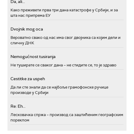
Da, ali...
Како преживети прва три дана катастрофе у Србији, и за
шта нас припрема ЕУ
Dvojnik mog oca
Вероватно свако од нас има свог двојника са којим дели и
сличну ДНК
Nemogućnost tusiranja
Не туширате се сваког дана – не стидите се, то је здраво
Cestitke za uspeh
Да ли сте знали да се најбоље грамофонске ручице
производе у Србији
Re: Eh...
Лесковачка спржа – производ са заштићеним географским
пореклом