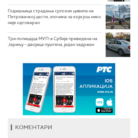
Годишњица страдања српских цивила на
Петровачкој цести, злочина за који још нико
није одговарао
Три полицајца МУП-а Србије приведена на
Јарињу – двојица пуштена, један задржан
КОМЕНТАРИ