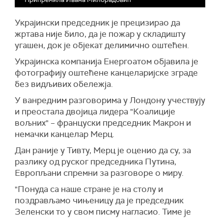
Украјински председник је прецизирао да
жртава није било, да је пожар у складишту
угашен, док је објекат делимично оштећен.
Украјинска компанија Енергоатом објавила је
фотографију оштећене канцеларијске зграде
без видљивих обележја.
У ванредним разговорима у Лондону учествују
и преостала двојица лидера "Коалиције
вољних" – француски председник Макрон и
немачки канцелар Мерц.
Дан раније у Тивту, Мерц је оценио да су, за
разлику од руског председника Путина,
Европљани спремни за разговоре о миру.
"Понуда са наше стране је на столу и
поздрављамо чињеницу да је председник
Зеленски то у свом писму нагласио. Тиме је