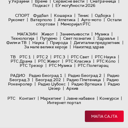
|
|
|
|
у Украјини
Време
Сервисне вести
Сматрачница
|
Подкаст
ЕУ могућности 2026
|
|
|
|
СПОРТ
Фудбал
Кошарка
Тенис
Одбојка
|
|
|
|
Рукомет
Ватерполо
Атлетика
Ауто-мото
Остали
|
спортови
Меморијал РТС
|
|
|
МАГАЗИН
Живот
Занимљивости
Музика
|
|
|
|
Технологијa
Путујемо
Свет познатих
Здравље
|
|
|
|
Филм и ТВ
Наука
Природа
Дигитални предузетник
|
За мале велике хероје
Наизглед здрав
|
|
|
|
|
ТВ
РТС 1
РТС 2
РТС 3
РТС Свет
РТС Наука
|
|
|
|
РТС Драма
РТС Живот
РТС Класика
РТС Коло
|
|
РТС Трезор
РТС Музика
РТС Полетарац
|
|
РАДИО
Радио Београд 1
Радио Београд 2
Радио
|
|
|
Београд 3
Београд 202
Радио Плетеница
Радио
|
|
|
Рокенролер
Радио Џубокс
Радио Вртешка
Радио
|
Џезер
Архив
|
|
|
|
РТС
Контакт
Маркетинг
Јавне набавке
Конкурси
Интернет портал
МАПА САЈТА