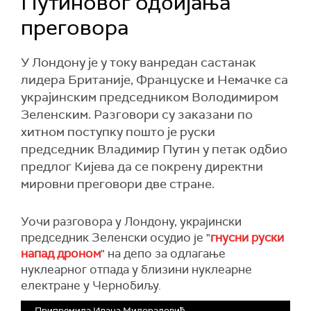
Путиновог одбијања
преговора
У Лондону је у току ванредан састанак
лидера Британије, Француске и Немачке са
украјинским председником Володимиром
Зеленским. Разговори су заказани по
хитном поступку пошто је руски
председник Владимир Путин у петак одбио
предлог Кијева да се покрену директни
мировни преговори две стране.
Уочи разговора у Лондону, украјински
председник Зеленски осудио је "
гнусни руски
напад дроном
" на депо за одлагање
нуклеарног отпада у близини нуклеарне
електране у Чернобиљу.
Припремила Ивана Милорадовић