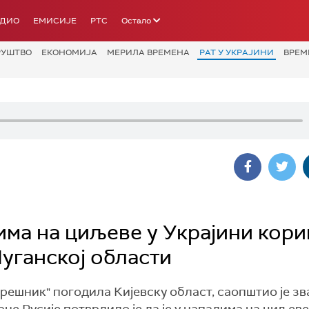
АДИО
ЕМИСИЈЕ
РТС
Остало
РУШТВО
ЕКОНОМИЈА
МЕРИЛА ВРЕМЕНА
РАТ У УКРАЈИНИ
ВРЕМ
има на циљеве у Украјини кор
Луганској области
м "орешник" погодила Кијевску област, саопштио је з