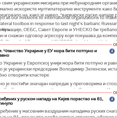
аштва, последице ваздушног удара се још процењују.
 свим украјинским мисијама при међународним органи
имално искористе мултилатералне инструменте како б
аге су раније данас гађале и пијацу у округу Дњепра, а
еаговало на, како је навео, "варварске руске нападе 
уле две особе, док је седам повређено, подсетила је 
ted all our missions to international organizations to make 
.
.
lateral toolbox in response to last night’s barbaric Russia
ене нације, ОЕБС, Савет Европе и УНЕСКО би требало
 Kyiv.
/Укринформ)
н и снажан одговор агресору који покушава да компе
 војног напредовања на фронту терором цивила", нап
, Council of Europe, and UNESCO should provide an a
О
твеној мрежи
ng response to the aggressor,…
Икс
.
: Чланство Украјине у ЕУ мора бити потпуно и
авно
е додао да Украјина захтева хитан састанак Савета бе
ybiha 🇺🇦 (@andrii_sybiha)
May 24, 2026
једнички састанак Форума ОЕБС-а за безбедност и сар
 Украјине у Европској унији мора бити потпуно и рав
 савета ОЕБС-а.
о је украјински председник Володимир Зеленски, ист
бно отворити кластере.
окушава да застраши Украјину нападајући цивиле и
јући стамбене зграде, музеје, школе и критичну
о је постићи значајан напредак у преговорима и сто
уктуру. Он такође настоји да застраши свет лансира
а безбедности за народ", написао је Зеленски на Иксу
О
тиненталних балистичких ракета на мирне градове", н
енио да је Украјина уложила активан дипломатски нап
ређених у руском нападу на Кијев порастао на 81,
јинске дипломатије у својој објави.
гинуло
ма у ЕУ како би чланство Украјине у ЕУ постало ближ
указао, све то захтева снажну и координирану акцију
вређених у масовним ваздушним нападима руских снага
а се бори за свој опстанак, независност и Европу која
одне заједнице.
 је на 81, док су две особе смртно страдале, објавио ј