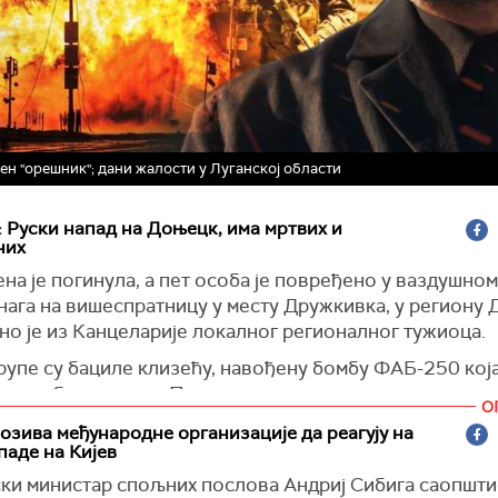
н "орешник"; дани жалости у Луганској области
 Руски напад на Доњецк, има мртвих и
них
на је погинула, а пет особа је повређено у ваздушном
нага на вишеспратницу у месту Дружкивка, у региону
но је из Канцеларије локалног регионалног тужиоца.
рупе су бациле клизећу, навођену бомбу ФАБ-250 која
а стамбену зграду. Према досадашњим подацима, поги
О
ња пензионерка”, наводи се у саопштењу, пренела је 
озива међународне организације да реагују на
орм
.
паде на Кијев
 су повређени један мушкарац и четири жене. Како је
ки министар спољних послова Андриј Сибига саопштио 