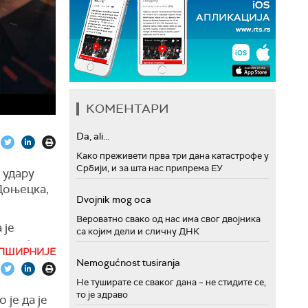
КОМЕНТАРИ
Da, ali...
Како преживети прва три дана катастрофе у
Србији, и за шта нас припрема ЕУ
 удару
 Доњецка,
Dvojnik mog oca
Вероватно свако од нас има свог двојника
 је
са којим дели и сличну ДНК
нула је
ПШИРНИЈЕ
агенција
Nemogućnost tusiranja
Не туширате се сваког дана – не стидите се,
то је здраво
 наведено
је да је