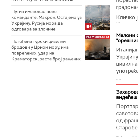
живи у м
градона
"Ми пози
заштити 
Путин именовао нове
одвраћањ
Кличко ј
команданте; Макрон: Остајемо уз
Зеленск
трајни м
Украјину, Русија мора да
Како је 
којем је
одговара за злочине
кијевск
(
Танјуг
)
чланство
Мелони о
"орешни
Кијевско
Погођени турски цивилни
(
Танјуг
)
бродови у Црном мору, има
86-годи
Италија
повређених; удар на
Украјину
Претходн
Краматорск, расте број рањених
цивилна
особа, д
употреб
У руском
Мелони ј
Међу ошт
већ више
Захарова
образов
је Анса.
видећеш
службе з
"Настав
Портпар
Чернобиљ
партнери
саветов
(
Укринф
навела 
од франц
Старобељ
(
Танјуг
)
"Нека М