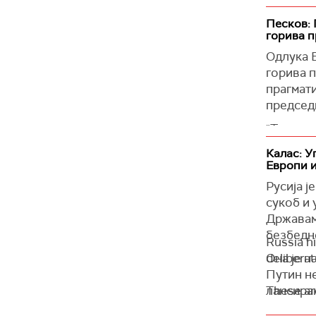
guerre d'
Песков: 
горива п
— Emmanu
Одлука 
горива п
прагмати
председ
"Такве с
цинизмом
Калас: У
прагмат
Европи 
Лондона
Русија ј
Велика Б
сукоб и
горива 
Државам
безбедно
(Танјуг)
Russia hi
Она је 
deliberat
Путин не
лансирањ
These are
"Овај см