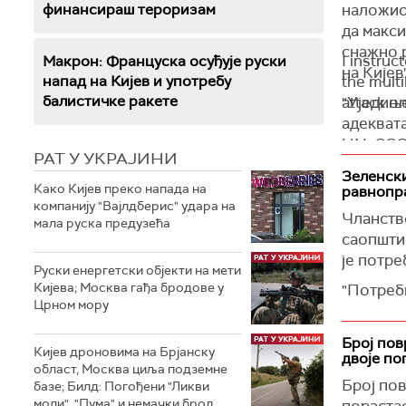
из Тужил
финансираш тероризам
наложио
да макс
Руске сн
снажно р
су погин
I instruc
Макрон: Француска осуђује руски
на Кијев"
агенција
напад на Кијев и употребу
the multi
балистичке ракете
"Уједињ
attack on
(Танјуг
адеквата
одсуство
UN, OSCE
РАТ У УКРАЈИНИ
на друш
and stro
Зеленски
Како Кијев преко напада на
равнопр
Сибига ј
— Andrii S
компанију "Вајлдберис" удара на
УН и за
Чланство
мала руска предузећа
Сталног
саопшти
је потре
"Путин п
Руски енергетски објекти на мети
уништава
Кијева; Москва гађа бродове у
"Потребн
Црном мору
инфрастр
радири н
интеркон
Он је оц
Број пов
шеф укра
Кијев дроновима на Брјанску
двоје по
партнери
област, Москва циља подземне
Како је 
Број по
базе; Билд: Погођени "Ликви
"Украјин
међунар
моли", "Пума" и немачки брод
порастао