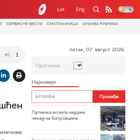
Lat
Eng
Е
СЕРВИСНЕ ВЕСТИ
СМАТРАЧНИЦА
АРХИВА РУБРИКА
петак, 07. август 2026.
Прогноза
Најновије
ишћен
Путничка возила најдуже
чекају на Батровцима
ваничник