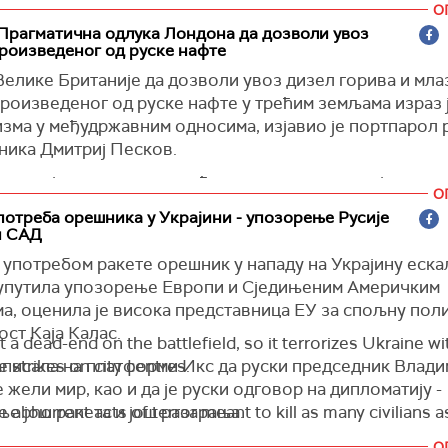
О
agression de la Russie.…
Прагматична одлука Лондона да дозволи увоз
роизведеног од руске нафте
el Macron (@EmmanuelMacron)
May 24, 2026
Велике Британије да дозволи увоз дизел горива и мла
роизведеног од руске нафте у трећим земљама израз 
зма у међудржавним односима, изјавио је портпарол 
ника Дмитриј Песков.
итуације, када се тичу међуљудске комуникације, назив
О
. Када се тичу међудржавних односа, називају се
потреба орешника у Украјини - упозорење Русије
измом", рекао је портпарол Кремља, коментаришући о
и САД
, преноси
Тас
.
е употребом ракете орешник у нападу на Украјину еск
ританија је 19. маја дозволила увоз дизел горива и м
 упутила упозорење Европи и Сједињеним Америчким
произведеног од руске нафте у трећим земљама.
а, оценила је висока представница ЕУ за спољну поли
ст Каја Калас.
t a dead-end on the battlefield, so it terrorizes Ukraine wi
написала на платформи Икс да руски председник Влад
e strikes on city centres.
 жели мир, као и да је руски одговор на дипломатију -
е још ракета и још разарања.
 abhorrent acts of terror meant to kill as many civilians a
ртоносни образац великих руских удара понављаће се
О