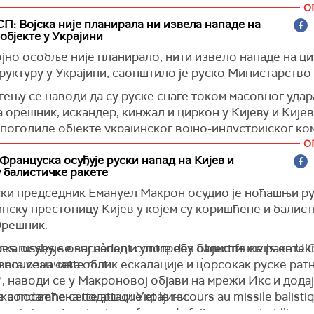
О
љску да му покажу снимке бомбардоване школе и два
П: Војска није планирала ни извела нападе на
деце - можда ће га то уверити да финансира тероризам
објекте у Украјини
а је Захарова, пренео је
Тас
.
јно особље није планирало, нити извело нападе на ц
а је коментарисала Макронову објаву на платформи
И
уктуру у Украјини, саопштило је руско Министарство
ио јачање подршке Украјини након руског масовног на
ењу се наводи да су руске снаге током масовног удар
Кијевску област током ноћи, у којем су најмање две о
 орешник, искандер, кинжал и циркон у Кијеву и Кијев
, а најмање 77 повређено.
погодиле објекте украјинског војно-индустријског ко
е пунктове Главне команде Копнених снага и Главну
О
ајну управу Министарства одбране Украјине и друге 
Француска осуђује руски напад на Кијев и
 балистичке ракете
 Оружаних снага Украјине", пренео је Тас.
ки председник Емануел Макрон осудио је ноћашњи ру
инску престоницу Кијев у којем су коришћене и балис
Орешник.
ка осуђује овај напад и употребу балистичке ракете 
es russes se succèdent contre des objectifs civils en Ukr
вега означава облик ескалације и ц́орсокак руске рат
nouveau cette nuit.
", наводи се у Макроновој објави на мрежи Икс и додај
ка посвећена подршци Украјини.
e condamne cette attaque et le recours au missile balisti
 qui signent surtout une forme de fuite en avant et l’impa