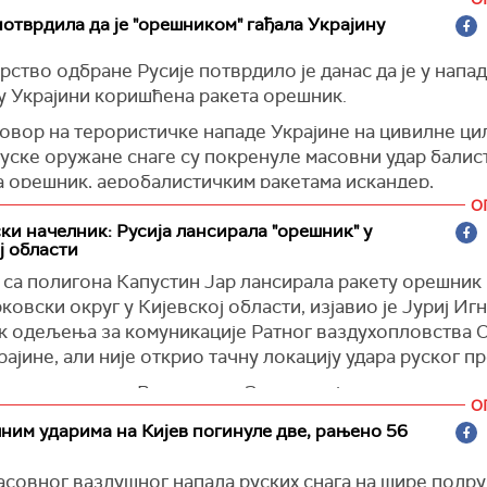
eportedly using Oreshnik intermediate-range ballistic mis
немо Украјини да га онемогући", навела је Калас. Она 
отврдила да је "орешником" гађала Украјину
 designed…
е ЕУ морају да повећају залихе система противваздуш
ство одбране Русије потврдило је данас да је у напа
.
las (@kajakallas)
May 24, 2026
у Украјини коришћена ракета орешник.
 морамо да додатно повећамо финансијске губитке Мо
говор на терористичке нападе Украјине на цивилне ци
ћи и кроз строже санкције", навела је Калас.
руске оружане снаге су покренуле масовни удар бали
ство одбране Русије потврдило је данас да је у напа
а орешник, аеробалистичким ракетама искандер,
у Украјини коришћена ракета орешник.
ничним аеробалистичким ракетама кинжал, крстарећи
О
 циркон, крстарећим ракетама ваздушног, морског и 
ки начелник: Русија лансирала "орешник" у
ј области
, као и беспилотним летелицама, на војне командне о
ловне базе и предузећа одбрамбене индустрије у Укр
е са полигона Капустин Јар лансирала ракету орешник
о је у саопштењу Министарства одбране Русије, прен
овски округ у Кијевској области, изјавио је Јуриј Игн
кс.
к одељења за комуникације Ратног ваздухопловства 
рајине, али није открио тачну локацију удара руског пр
закључено, "циљеви удара су постигнути и сви објекти 
и су погођени".
ски председник Володимир Зеленски је потврдио пог
О
 у округу Бела Црква, преносе Suspilne Novine.
акс)
ним ударима на Кијев погинуле две, рањено 56
лидер Владимир Путин је лансирао ракету орешник на 
о је заиста неадекватно. Важно је да ово не остане бе
асовног ваздушног напада руских снага на шире подру