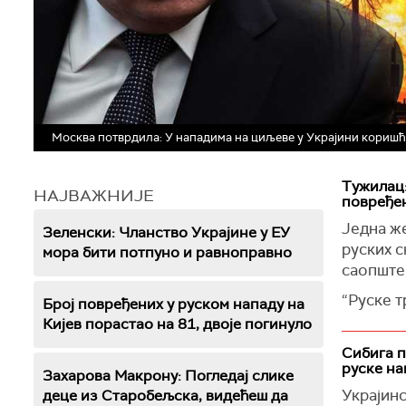
Москва потврдила: У нападима на циљеве у Украјини коришће
Тужилац:
НАЈВАЖНИЈЕ
повређе
Једна же
Зеленски: Чланство Украјине у ЕУ
руских с
мора бити потпуно и равноправно
саопште
“Руске т
Број повређених у руском нападу на
погодил
Кијев порастао на 81, двоје погинуло
70-годиш
Сибига п
Укринф
руске на
Захарова Макрону: Погледај слике
У нападу
Украјинс
деце из Старобељска, видећеш да