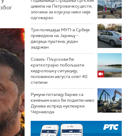
 у
Годишњица страдања српских
цивила на Петровачкој цести,
 због
злочина за који још нико није
одговарао
Три полицајца МУП-а Србије
приведена на Јарињу –
двојица пуштена, један
задржан
Совиљ: Пљускови ће
краткотрајно побољшати
хидролошку ситуацију;
половином августа опет 40
степени
Румуни потапају барже са
камењем како би подигли ниво
Дунава испред нуклеарке
Чернавода