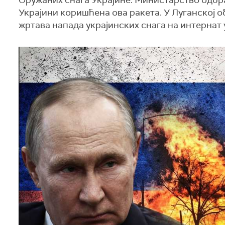
Оружаних снага Украјине. Министарство одбран
Украјини коришћена ова ракета. У Луганској о
жртава напада украјинских снага на интернат