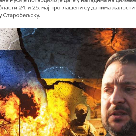
е Русије потврдило је да је у нападима на циљеве
бласти 24. и 25. мај проглашени су данима жалости
 у Старобељску.