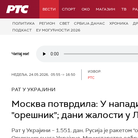
РТС
ВЕСТИ
СПОРТ
OKO
МАГАЗИН
ТВ
Р
ПОЛИТИКА
РЕГИОН
СВЕТ
СРБИЈА ДАНАС
ХРОНИКА
Д
ПОДКАСТ
ЕУ МОГУЋНОСТИ 2026
Читај ми!
ИЗВОР:
НЕДЕЉА, 24.05.2026, 05:55 -> 16:50
РТС
РАТ У УКРАЈИНИ
Москва потврдила: У напад
"орешник"; дани жалости у 
Рат у Украјини – 1.551. дан. Русија је ракето