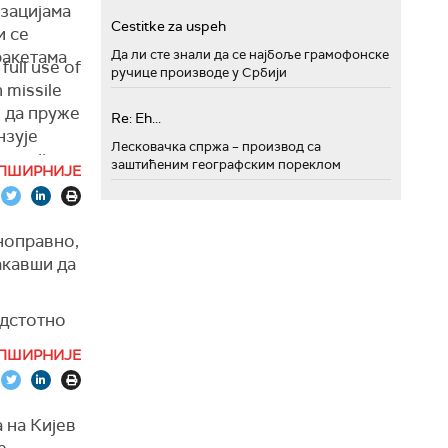
зацијама
Cestitke za uspeh
и се
 у нападу
ракетама
Да ли сте знали да се најбоље грамофонске
украјинска
full use of
ручице производе у Србији
n missile
 да пруже
Re: Eh...
нзује
Лесковачка спржа – производ са
исао је он
dequate
заштићеним географским пореклом
ПШИРНИЈЕ
збедности
адњу и
ноправно,
акавши да
одстотно
њем
.
ПШИРНИЈЕ
авео је
ор са
е.
 на Кијев
 најдуже
е