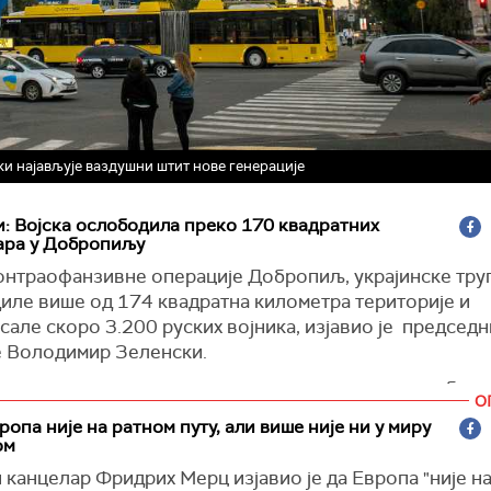
ки најављује ваздушни штит нове генерације
: Војска ослободила преко 170 квадратних
ара у Добропиљу
онтраофанзивне операције Добропиљ, украјинске тру
иле више од 174 квадратна километра територије и
але скоро 3.200 руских војника, изјавио је председн
е Володимир Зеленски.
тка данашњег дана, наше снаге су успеле да ослободе, 
О
ка операције, више од 174 квадратна километра, и в
ропа није на ратном путу, али више није ни у миру
а је очишћено од руских диверзаната. Руски губици с
ом
и су скоро 3.200, а већина су неповратни губици", рек
канцелар Фридрих Мерц изјавио је да Европа "није н
и у вечерњем обраћању, преноси Укринформ.