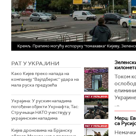
Кремљ: Пратимо могућу испоруку "томахавка" Кијеву; Зеленс
Зеленски
РАТ У УКРАЈИНИ
километ
Како Кијев преко напада на
Током к
компанију "Вајлдберис" удара на
ослобод
мала руска предузећа
елиминис
Украјин
Украјина: У руским нападима
погођени објекти Укрнафта; Тас:
"Од поче
Стручњаци НАТО учествују у
од почет
Мерц: Ев
украјинским нападима
километр
са Русиј
операциј
Кијев дроновима на Брјанску
Немачки 
Зеленск
област, Москва циља подземне