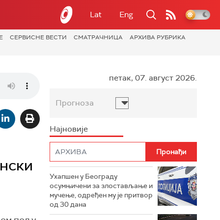
Lat
Eng
Е
СЕРВИСНЕ ВЕСТИ
СМАТРАЧНИЦА
АРХИВА РУБРИКА
петак, 07. август 2026.
Прогноза
Најновије
енски
Ухапшен у Београду
осумњичени за злостављање и
мучење, одређен му је притвор
од 30 дана