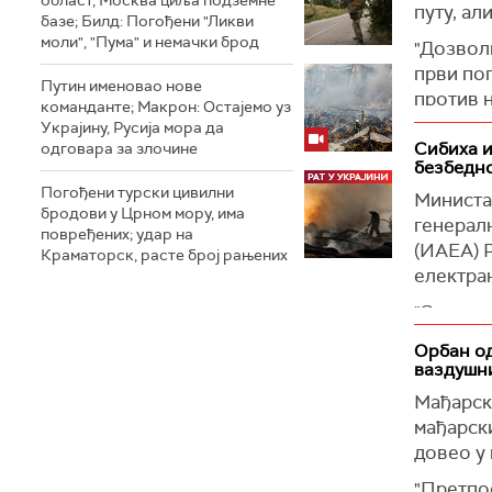
путу, ал
базе; Билд: Погођени "Ликви
Зеленски
моли", "Пума" и немачки брод
"Дозволи
о погран
први пог
Доњецке 
Путин именовао нове
против н
команданте; Макрон: Остајемо уз
украјинс
медијско
Украјину, Русија мора да
(Укринф
Сибиха и
одговара за злочине
Он је до
безбедн
унији. О
Погођени турски цивилни
Министа
замрзну
бродови у Црном мору, има
генерал
повређених; удар на
рекавши 
(ИАЕА) 
Краматорск, расте број рањених
током тр
електра
Мерц је 
"Састао 
за Русиј
нуклеарн
Орбан од
(Танјуг)
директо
ваздушн
претњама
Мађарск
друштве
мађарск
Сибиха ј
довео у 
да покуш
"Претпос