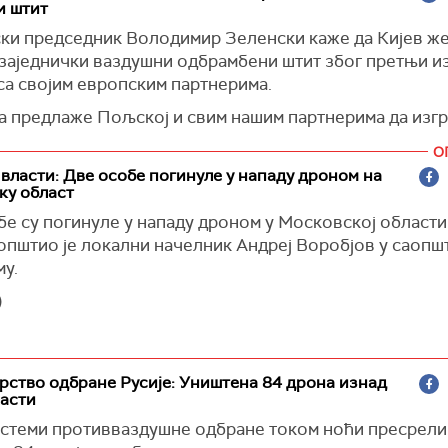
и штит
оставно не могу себи да приуште рат са Русијом“, река
в о европским силама, додајући да „могућност фатал
ски председник Володимир Зеленски каже да Кијев же
увек постоји“, оценио је Медведев.
 заједнички ваздушни одбрамбени штит због претњи из
са својим европским партнерима.
 сукоб има апсолутно реалан ризик да ескалира у рат 
ом оружја за масовно уништење“, рекао је некадашњи
на предлаже Пољској и свим нашим партнерима да изг
ник.
ки, потпуно поуздан штит од руских ваздушних претњи
О
нски у обраћању Варшавском безбедносном форуму п
)
власти: Две особе погинуле у нападу дроном на
инка.
ку област
)
бе су погинуле у нападу дроном у Московској области
аопштио је локални начелник Андреј Воробјов у саопш
му.
)
ство одбране Русије: Уништена 84 дрона изнад
ласти
истеми противваздушне одбране током ноћи пресрели 