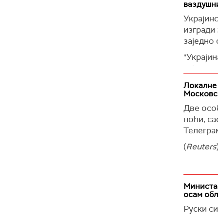
ваздушн
Они једн
Медведе
Украјин
несреће 
изгради
заједно 
"И такав
употреб
"Украји
председ
заједнич
је Зеле
(
Reuters
Локалне 
видео-л
Московс
(
Reuters
Две осо
ноћи, с
Телегра
(
Reuters
Министар
осам об
Руски с