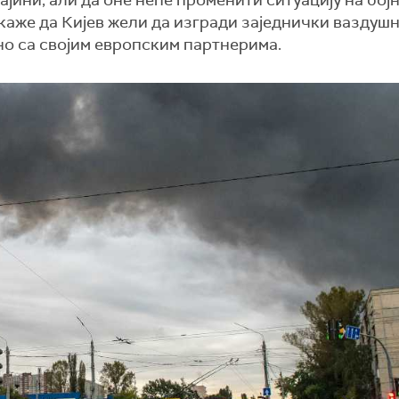
ајини, али да оне неће променити ситуацију на бој
аже да Кијев жели да изгради заједнички ваздуш
но са својим европским партнерима.