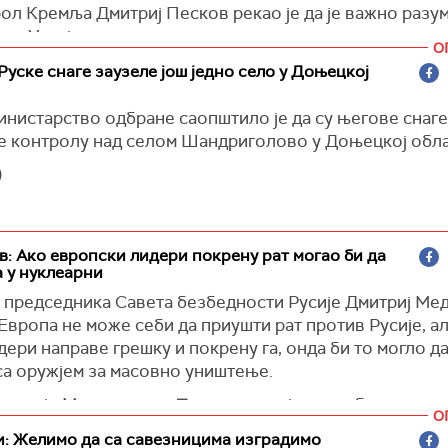
експлозија праћених димом који се дизао у небо.
ол Кремља Дмитриј Песков рекао је да је важно разум
 је такође овог месеца покренула мисију "Источна ст
или Украјина пружити податке о циљању за испаљивањ
није могао да потврди снимак и није било непосредни
ла одбрану источног крила Европе, реагујући на упаде
О
а из Украјине, чија је сопствена енергетска инфрастр
 у пољски ваздушни простор.
Руске снаге заузеле још једно село у Доњецкој
 под нападом Русије.
)
е негирала наводе да су њени дронови и борбени авио
је рекао да су кијевске снаге гранатирале друге дело
инистарство одбране саопштило је да су његове снаге
и ваздушни простор НАТО земаља.
 који се граничи са Украјином, и да су лансирале најм
е контролу над селом Шандриголово у Доњецкој обла
Guardian)
 дронова у последња 24 сата, од којих су неки оборе
)
стамбених подручја.
инистарство одбране саопштило је да је оборило 21 у
над Белгорода током ноћи.
: Ако европски лидери покрену рат могао би да
 у нуклеарни
 који је објавио снимак Белгородске филхармоније ка
ост бакљи током једног од ракетних напада, рекао је д
 председника Савета безбедности Русије Дмитриј Ме
 поправке радиле током ноћи како би обновиле струју
Европа не може себи да приушти рат против Русије, ал
ери направе грешку и покрену га, онда би то могло д
)
са оружјем за масовно уништење.
навео је Медведев на
Телеграму
, није потребан такав р
О
ћи и сукоб са "хладном старом Европом“.
и: Желимо да са савезницима изградимо