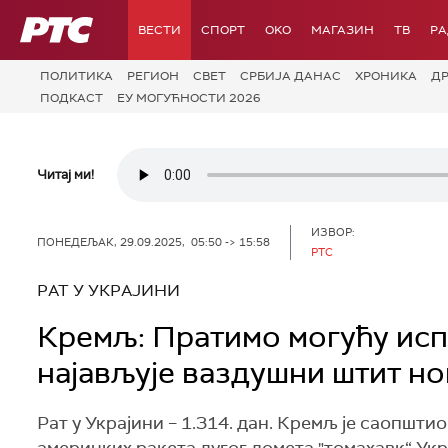
РТС
ВЕСТИ
СПОРТ
OKO
МАГАЗИН
ТВ
Р
ПОЛИТИКА
РЕГИОН
СВЕТ
СРБИЈА ДАНАС
ХРОНИКА
Д
ПОДКАСТ
ЕУ МОГУЋНОСТИ 2026
Читај ми!
ИЗВОР:
ПОНЕДЕЉАК, 29.09.2025, 05:50 -> 15:58
РТС
РАТ У УКРАЈИНИ
Кремљ: Пратимо могућу испо
најављује ваздушни штит но
Рат у Украјини – 1.314. дан. Кремљ је саопшти