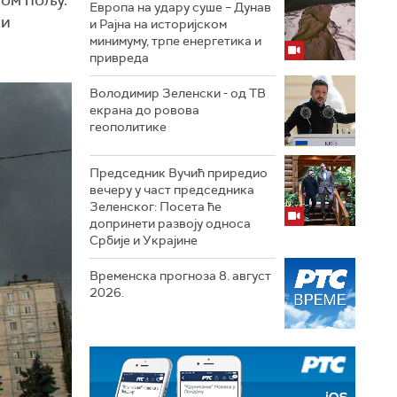
ном пољу.
Европа на удару суше – Дунав
ни
и Рајна на историјском
минимуму, трпе енергетика и
привреда
Володимир Зеленски - од ТВ
екрана до ровова
геополитике
Председник Вучић приредио
вечеру у част председника
Зеленског: Посета ће
допринети развоју односа
Србије и Украјине
Временска прогноза 8. август
2026.