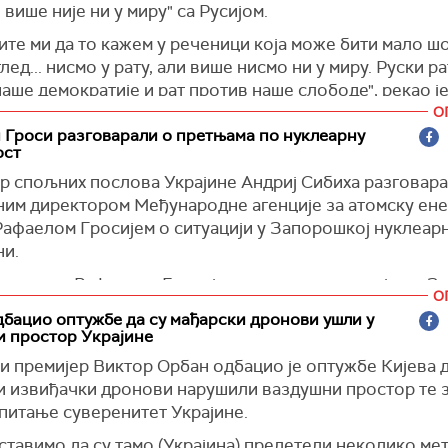
и више није ни у миру" са Русијом.
 је казао да су му поднети извештаји и о ситуацији у К
те ми да то кажем у реченици која може бити мало ш
ичном региону Харковске области, о подручјима на с
лед... нисмо у рату, али више нисмо ни у миру. Руски рат
и Дњепровске области, где, како је навео није лако, 
аше демократије и рат против наше слободе", рекао ј
ки војници чине све што могу да одбране своје положа
м догађају у Дизелдорфу, преноси Ројтерс.
О
орм)
 Гроси разговарали о претњама по нуклеарну
дао да је намера Москве да поткопа јединство у Европ
ост
сврнуо се и на своју недавну подршку плану ЕУ за от
р спољних послова Украјине Андриј Сибиха разговарао
те руске имовине за финансирање ратних напора Укра
ним директором Међународне агенције за атомску ене
да би тај потез могао да обезбеди војну подршку Укр
Рафаелом Гросијем о ситуацији у Запорошкој нуклеар
и до пет година.
ни.
оценио да би у том року могло постати "економски н
сам се са Рафаелом Гросијем у вези са ситуацијом у 
у да настави против Украјине.
О
ој електрани и терористичким акцијама Русије. Генер
бацио оптужбе да су мађарски дронови ушли у
р је пружио најновије информације о тренутним крити
и простор Украјине
 по нуклеарну безбедност у електрани", написао је С
и премијер Виктор Орбан одбацио је оптужбе Кијева д
ној мрежи
Икс
.
и извиђачки дронови нарушили ваздушни простор те 
е нагласио да је Русија украла украјинску нуклеарну е
питање суверенитет Украјине.
ава да је насилно интегрише у свој енергетски систем
тавимо да су тамо (Украјина) прелетели неколико мет