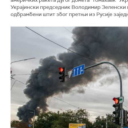
америчких ракета дугог домета "томахавк“ Укр
Украјински председник Володимир Зеленски к
одбрамбени штит због претњи из Русије зајед