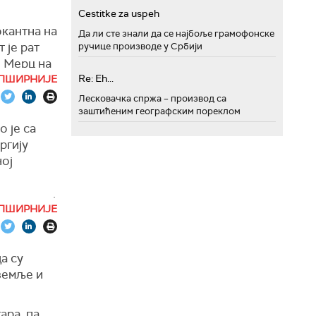
Cestitke za uspeh
упјанску,
окантна на
Да ли сте знали да се најбоље грамофонске
поју
 је рат
ручице производе у Србији
али
е Мерц на
је.
Re: Eh...
ПШИРНИЈЕ
Лесковачка спржа – производ са
ској
заштићеним географским пореклом
кључавање
 је са
јине,
ргију
ајини
ној
еодрживо"
Запорошкој
ПШИРНИЈЕ
ални
чним
ибиха на
а су
земље и
лектрану и
, упркос,
ара, па