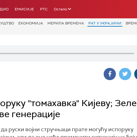
АДИО
ЕМИСИЈЕ
РТС
Остало
РУШТВО
ЕКОНОМИЈА
МЕРИЛА ВРЕМЕНА
РАТ У УКРАЈИНИ
ВРЕМ
руку "томахавка" Кијеву; Зел
ве генерације
о да руски војни стручњаци прате могућу испоруку