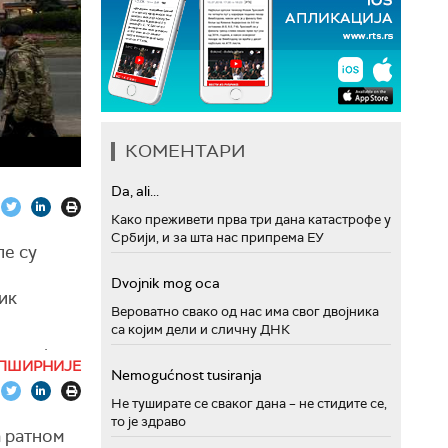
КОМЕНТАРИ
Da, ali...
Како преживети прва три дана катастрофе у
Србији, и за шта нас припрема ЕУ
пе су
Dvojnik mog oca
ик
Вероватно свако од нас има свог двојника
са којим дели и сличну ДНК
а то је
ПШИРНИЈЕ
ише од 194
Nemogućnost tusiranja
амо у овој
Не туширате се сваког дана – не стидите се,
ао је
то је здраво
а ратном