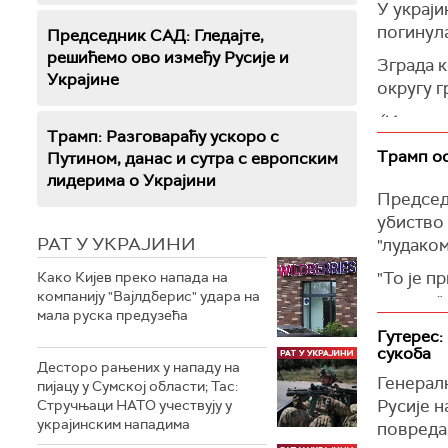
У украј
погинула
Обавести
Председник САД: Гледајте,
градове 
решићемо ово између Русије и
Зграда к
Украјине
округу г
Према њ
одбрамбе
(Извести
координа
Трамп: Разговараћу ускоро с
Трамп ос
Путином, данас и сутра с европским
(Укринф
лидерима о Украјини
Председ
убиство
РАТ У УКРАЈИНИ
"лудаком
"То је п
Како Кијев преко напада на
компанију "Вајлдберис" удара на
ужасно",
мала руска предузећа
железни
Гутерес:
сукоба
Рекао је
Десторо рањених у нападу на
обећавај
Генерал
пијацу у Сумској области; Тас:
Русије н
Стручњаци НАТО учествују у
"Када се
украјинским нападима
повредам
истакао 