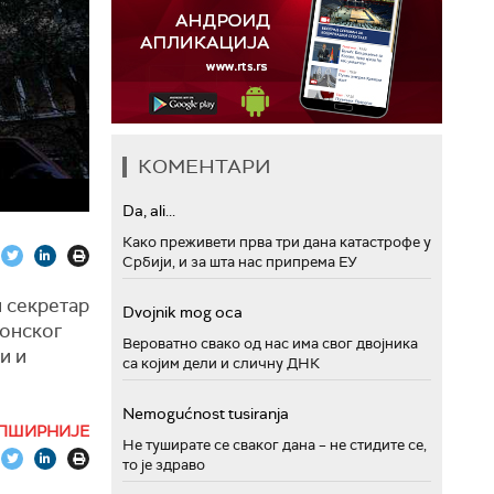
КОМЕНТАРИ
Da, ali...
Како преживети прва три дана катастрофе у
Србији, и за шта нас припрема ЕУ
 секретар
Dvojnik mog oca
фонског
Вероватно свако од нас има свог двојника
и и
са којим дели и сличну ДНК
Nemogućnost tusiranja
дињених
ПШИРНИЈЕ
алну
Не туширате се сваког дана – не стидите се,
то је здраво
, објавио