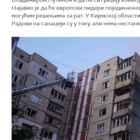
Владимиром Путином и да ће ситуацију између Р
Најавио је да ће европски лидери појединачн
могућим решењима за рат. У Кијевској области 
Радови на санацији су у току, али нема нестан