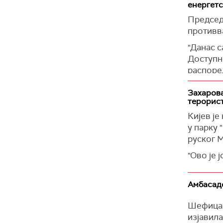
министа
енергетс
(Украјин
Председ
противв
"Данас с
Доступн
распоре
критичне
концент
Захарова
терорист
на ово ј
Зеленск
Кијев ј
у парку 
(Украјин
руског 
"Ово је 
цивилног
никада и
Амбасадо
родитеље
Министа
Шефица 
изјавила
Нагласил