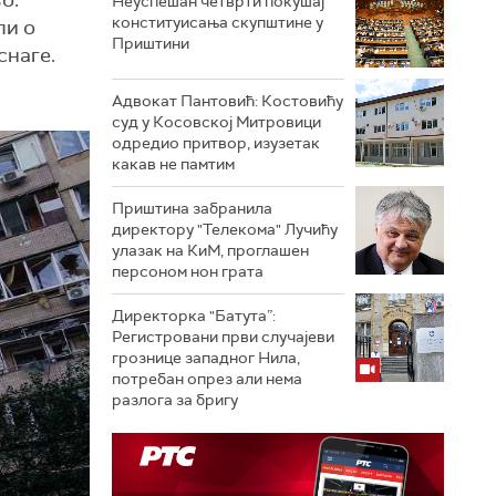
о.
Неуспешан четврти покушај
конституисања скупштине у
ли о
Приштини
снаге.
Адвокат Пантовић: Костовићу
суд у Косовској Митровици
одредио притвор, изузетак
какав не памтим
Приштина забранила
директору "Телекома" Лучићу
улазак на КиМ, проглашен
персоном нон грата
Директорка "Батута”:
Регистровани први случајеви
грознице западног Нила,
потребан опрез али нема
разлога за бригу