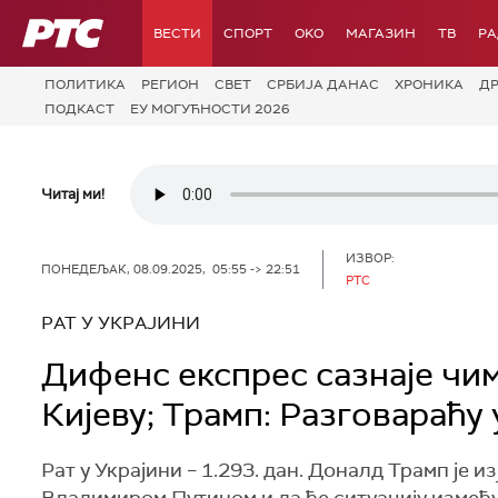
РТС
ВЕСТИ
СПОРТ
OKO
МАГАЗИН
ТВ
Р
ПОЛИТИКА
РЕГИОН
СВЕТ
СРБИЈА ДАНАС
ХРОНИКА
Д
ПОДКАСТ
ЕУ МОГУЋНОСТИ 2026
Читај ми!
ИЗВОР:
ПОНЕДЕЉАК, 08.09.2025, 05:55 -> 22:51
РТС
РАТ У УКРАЈИНИ
Дифенс eкспрес сазнаје чим
Кијеву; Трамп: Разговараћу
Рат у Украјини – 1.293. дан. Доналд Трамп је 