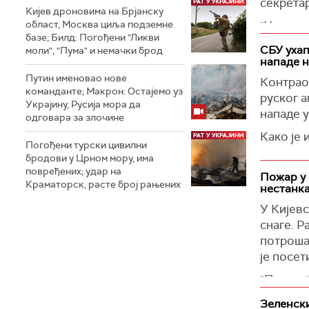
секрета
Кијев дроновима на Брјанску
Смрт 23-
област, Москва циља подземне
"У напад
прошлог
базе; Билд: Погођени "Ликви
стамбена
забрину
СБУ ухап
моли", "Пума" и немачки брод
региони
нападе н
Видео-сн
ескалаци
Путин именовао нове
Контрао
показује
команданте; Макрон: Остајемо уз
Генералн
руског а
Осумњич
Украјину, Русија мора да
инфраст
нападе у
здрављем
одговара за злочине
неприхва
Како је 
Породиц
Погођени турски цивилни
Поновио 
скровиш
посвећен
бродови у Црном мору, има
први ко
прилаго
повређених; удар на
Руси су
Пожар у 
који у п
Краматорск, расте број рањених
нестанка
извршио
(Танјуг)
интегри
направе 
У Кијевс
релеван
снаге. Р
(Укринф
(Танјуг)
потрошач
је посет
"Пожар ј
на санац
Зеленски