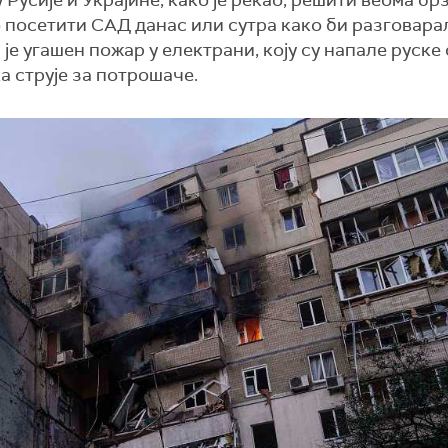
усије и Украјине, како је рекао, решити веома брз
о посетити САД данас или сутра како би разговара
је угашен пожар у електрани, коју су напале руске 
ка струје за потрошаче.