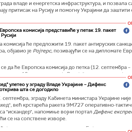
града владе и енергетска инфраструктура, и позвала 
ју и поремети мирно решење.
ају притисак на Русију и помогну Украјини да заштити 
 је истакла да Русија задржава право да одговори на
тички напад Оружаних снага Украјине.
О
а је рекла да је данашња посета Кабинету министара у
ја)
 Европска комисија представиће у петак 19. пакет
ного пута састала са члановима украјинске владе, била
 Русији
а од претходних.
 комисија ће предложити 19. пакет антируских санкци
а
Фејсбуку
навела да је, док су она и украјински влади
а, објавио је
Ројтерс
, позивајући се на дипломате Ев
ици и колеге из дипломатског кора шетали кроз руше
пратова кључне владине зграде, ваздух још увек био 
 се да ће Европска комисија до петка (12. септембра –
дима.
едложити 19. пакет санкција Русији", наводи агенција.
О
сам својим очима да Путин тачно зна шта ради. Балис
а се да на листу ограничења могу бити додате банке 
хед" улетео у зграду Владe Украјине – Дифенс
искандер` која је погодила Кабинет министара била је
открива шта се догодило
ноазијске земље, руске регионалне банкарске организ
 - у срце украјинске владе. Показали су нам велике 
мпаније.
. септембра, зграду Кабинета министара Украјине ниј
ете и много шрапнела од дела касетне муниције уграђ
ахед"
, већ крстарећа ракета 9М727 оперативно-тактич
“, рекла је амбасадорка ЕУ.
)
са "искандер", напомиње војни портал
Дифенс експре
ом)
ћи се на сопствене изворе.
ђују и резултати анализе остатака. Бојева глава раке
О