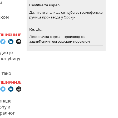
и
Cestitke za uspeh
рајинске
Да ли сте знали да се најбоље грамофонске
ском
ручице производе у Србији
цијама,
 и
Re: Eh...
ПШИРНИЈЕ
Лесковачка спржа – производ са
заштићеним географским пореклом
дио је
ног убицу
е тако
ПШИРНИЈЕ
Ен-Ен.
криминал,
ападе
рћу и
ције",
ералног