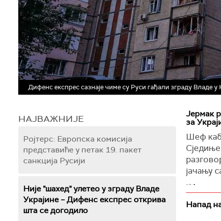
Дифенс eкспрес сазнаје чиме су Руси гађали зграду Владе у
Јермак р
НАЈВАЖНИЈЕ
за Украј
Шеф каб
Ројтерс: Европска комисија
Сједиње
представиће у петак 19. пакет
разгово
санкција Русији
јачању с
"Имао с
Није "шахед" улетео у зграду Владe
Америчк
Украјине – Дифенс експрес открива
Напад на
безбедн
шта се догодило
је Јерма