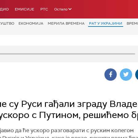
АДИО
ЕМИСИЈЕ
РТС
Остало
РУШТВО
ЕКОНОМИЈА
МЕРИЛА ВРЕМЕНА
РАТ У УКРАЈИНИ
ВРЕМ
е су Руси гађали зграду Владе
 ускоро с Путином, решићемо 
изјавио да ће ускоро разговарати с руским колегом