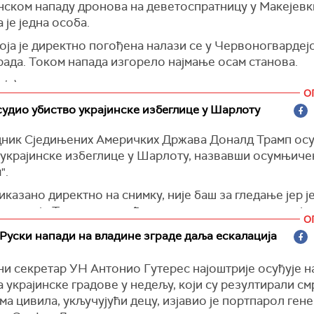
инском нападу дронова на деветоспратницу у Макејевк
 је једна особа.
о је Рубија о сталним нападима Руса, који нападају ук
и стамбене зграде дроновима и ракетама.
оја је директно погођена налази се у Червоногвардеј
рада. Током напада изгорело најмање осам станова.
еговим речима, разговарали су о безбедносним гаран
ној подршци Украјини, јачању санкција против Русије
ја)
цији акција са партнерима.
О
удио убиство украјинске избеглице у Шарлоту
орм)
ник Сједињених Америчких Држава Доналд Трамп осу
 украјинске избеглице у Шарлоту, назвавши осумњиче
".
риказано директно на снимку, није баш за гледање јер ј
 рекао је Трамп, говорећи о нападу ножем у градској
О
ци, што је снимљено надзорном камером, преноси
Си-
 Руски напади на владине зграде даља ескалација
 да његова администрација неће толерисати насилни 
ући да ће "томе стати на крај".
ни секретар УН Антонио Гутерес најоштрије осуђује н
а украјинске градове у недељу, који су резултирали см
 дешавају ужасна убиства, морате предузети ужасне ак
а цивила, укључујући децу, изјавио је портпарол ген
је председник САД.