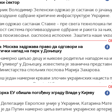
рка на
Фејсбуку.
ки сектор
ска правда)
ник Володимир Зеленски одржао је састанак о јачањ
аздушне одбране критичне инфраструктуре Украјине.
ам одржао састанак Ставке – пре свега технолошка пи
ост система противваздушне одбране и ракета за њих
д производње, распоред испоруке. Заштита наше укра
 инфраструктуре и, пре свега, енергетике. Руси сада
О
ришу ударе на наш енергетски сектор. Наравно, наши
: Москва задржава право да одговори на
ички напад на парк у Доњецку
есу и биће, али главна ствар је стабилност система", ис
и.
е намерно циљао децу и њихове родитеље нападом на 
"Гуливер" у Доњецку, известила je званична представ
ска правда)
Министарства спољних послова Марија Захарова.
још један намерни крвави злочин украјинских нациста 
 становништва Русије. У близини парка нема војних о
О
х није било. Напад је намерно био усмерен на децу и 
рка ЕУ обишла погођену зграду Владе у Кијеву
", рекла је Захарова у коментару на званичном сајту 
рства спољних послова.
Делегације Европске уније у Украјини, Катарина Мат
 је да Путин намерно циља виталне украјинске артериј
а је да напад на тај парк показује намеру Кијева да ес