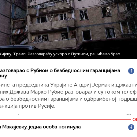
 Кијеву; Трамп: Разговараћу ускоро с Путином, решићемо брзо
азговарао с Рубиом о безбедносним гаранцијама
ину
инета председника Украјине Андриј Јермак и државни
них Држава Марко Рубио разговарали су током теле
ра о безбедносним гаранцијама и одбрамбеној подршц
анкција против Русије.
ам телефонски разговор са државним секретаром Сје
О
их Држава, вршиоцем дужности саветника за национ
 Макајевку, једна особа погинула
ост председника Сједињених Држава Марком Рубиом "
к на
Телеграму.