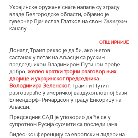
који их покривају, а које су погођене ватром
рафинерији нафте“, известио је губернатор
Украјинске оружане снаге напале су зграду
руских оружаних снага'', наводи се у
Волгоградске области Андреј Бочаров на
владе Белгородске области, објавио је
саопштењу ФСБ.
Телеграм
каналу.
гувернер Вјачеслав Глатков на свом
Телеграм
Производни погодни украјинских балистичких
Ватрогасне службе раде на месту пожара.
каналу.
ракета били су у Дњепропетровској и Сумској
Нема извештаја о жртвама.
Позвао је грађане на опрез, напомињући да је
области у Украјини, а Москва и Минск
ОПШИРНИЈЕ
(Известија,Унијан)
оперативна ситуација тешка, преноси
РИА
теоретски су били у домету балистичких
Доналд Трамп рекао је да би, ако његов
Новости.
ракета ''сапсан''.
састанак у петак на Аљасци са руским
Рекао је да је у региону причињена мања
(РИА Новости, Танјуг)
председником Владимиром Путином прође
штета.
добро,
желео кратки тројни разгoвор њих
двојице и украјинског председника
(РИА Новости, Танјуг)
Володимира Зеленског
. Трамп и Путин
разговараће у америчкој ваздухопловној бази
Елмендорф–Ричардсон у граду Енкориџу на
Аљасци.
Председник САД је упозорио да ће се у
супротном Русија суочити са последицама.
Видео-конференцију са европским лидерима