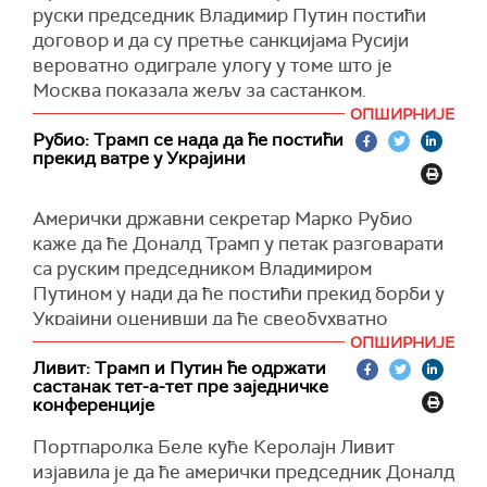
руски председник Владимир Путин постићи
Песков је, такође, рекао да би било погрешно
договор и да су претње санкцијама Русији
журити и унапред предвиђати резултате
вероватно одиграле улогу у томе што је
руско-америчког самита.
Москва показала жељу за састанком.
ОПШИРНИЈЕ
"За сада би, наравно, била велика грешка
Трамп је у интервјуу за радио
Фокс њуз
рекао
Рубио: Трамп се нада да ће постићи
журити, покушавати да претекнемо себе и
да има три локације на уму за накнадни
прекид ватре у Украјини
покушати да предвидимо исход", рекао је
састанак са Путином и украјинским
Песков новинарима.
председником Володимиром Зеленским.
Амерички државни секретар Марко Рубио
(РИА, Танјуг)
Председник САД рекао је и да мисли руски
каже да ће Доналд Трамп у петак разговарати
председник жели да "заврши посао" на
са руским председником Владимиром
Аљасци.
Путином у нади да ће постићи прекид борби у
Украјини оценивши да ће свеобухватно
На питање да ли мисли да би састанак са
решење сукоба трајати дуже.
ОПШИРНИЈЕ
Путином могао да се заврши неуспехом, Трамп
Ливит: Трамп и Путин ће одржати
је одговорио да постоји 25 одсто шанси да се
Да бисмо постигли мир, мислим да сви
састанак тет-а-тет пре заједничке
то догоди.
препознајемо да ће морати да се води
конференције
разговор о безбедносним гаранцијама.
"Постоји 25 одсто шанси да тај састанак не
Портпаролка Беле куће Керолајн Ливит
Мораће да се води разговор о територијалним
буде успешан, а у том случају ћу се вратити
изјавила је да ће амерички председник Доналд
споровима и захтевима, и о томе око чега се
кући и учинићемо Америку поново великом