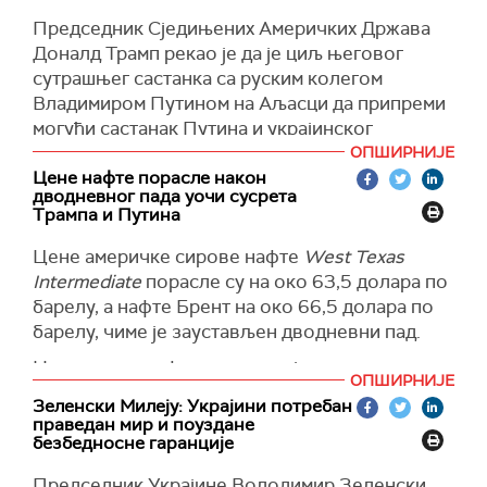
Председник Сједињених Америчких Држава
Доналд Трамп рекао је да је циљ његовог
сутрашњег састанка са руским колегом
Владимиром Путином на Аљасци да припреми
могући састанак Путина и украјинског
председника Володимира Зеленског, који ће,
ОПШИРНИЈЕ
како је нагласио, бити важнији.
Цене нафте порасле након
дводневног пада уочи сусрета
"Све што желим јесте да 'поставим сто' за
Трампа и Путина
следећи састанак, који би требало ускоро да
Цене америчке сирове нафте
West Texas
се одржи. Волео бих да се то деси веома
Intermediate
порасле су на око 63,5 долара по
брзо“, рекао је Трамп новинарима у Овалном
барелу, а нафте Брент на око 66,5 долара по
кабинет.
барелу, чиме је заустављен дводневни пад.
Додао је да би волео да могући сусрет Путина
На тржиште нафте пре свега је утицало
и Зеленског буде одржан такође на Аљасци,
ОПШИРНИЈЕ
повећање ризика уочи разговора између
као и да мисли да ће Путин и Зеленски
Зеленски Милеју: Украјини потребан
америчког председника Доналда Трампа и
"склопити мир".
праведан мир и поуздане
руског председника Владимира Путина,
безбедносне гаранције
"Важнији састанак биће други – са Путином,
пренео је
Трејдинг економикс
.
Председник Украјине Володимир Зеленски
Зеленским и са мном и можда ћемо довести