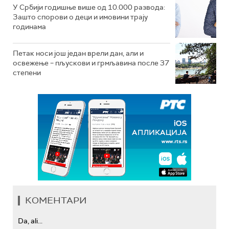
У Србији годишње више од 10.000 развода:
Зашто спорови о деци и имовини трају
годинама
Петак носи још један врели дан, али и
освежење – пљускови и грмљавина после 37
степени
КОМЕНТАРИ
Da, ali...