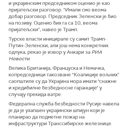
и украјинским председником оценио је као
пријатељски разговор. "Имали смо веома
добар разговор. Председник Зеленски је био
на позиву. Оценио бих га са 10, веома
пријатељски“, навео је Трамп.
Турске власти иницирале су самит Трамп-
Путин-Зеленски, али још нема конкретних
одлука, рекао је извор у Анкари за
РИА
Новости
.
Велика Британија, Француска и Немачка,
копредседници такозване "Коалиције вољних“
саопштиле су да Украјина мора имати "снажне
и кредибилне безбедносне гаранције" у
случају прекида ватре.
Федерална служба безбедности Русије навела
је да је ухапшен украјински шпијун који је
планирао да подметне пожар на
инфраструктури Транссибирске железнице.