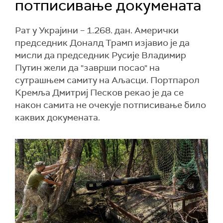
потписивање докумената
Рат у Украјини – 1.268. дан. Амерички
председник Доналд Трамп изјавио је да
мисли да председник Русије Владимир
Путин жели да "заврши посао" на
сутрашњем самиту на Аљасци. Портпарол
Кремља Дмитриј Песков рекао је да се
након самита не очекује потписивање било
каквих докумената.