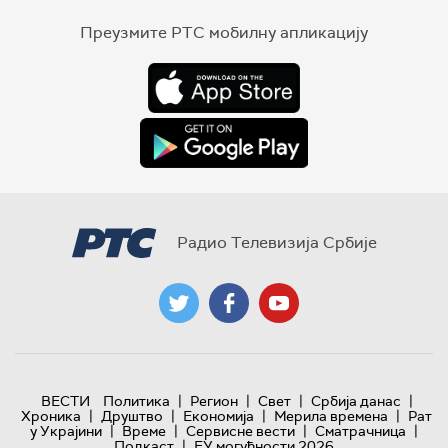
Преузмите РТС мобилну апликацију
Радио Телевизија Србије
|
|
|
|
ВЕСТИ
Политика
Регион
Свет
Србија данас
|
|
|
|
Хроника
Друштво
Економија
Мерила времена
Рат
|
|
|
|
у Украјини
Време
Сервисне вести
Сматрачница
|
Подкаст
ЕУ могућности 2026