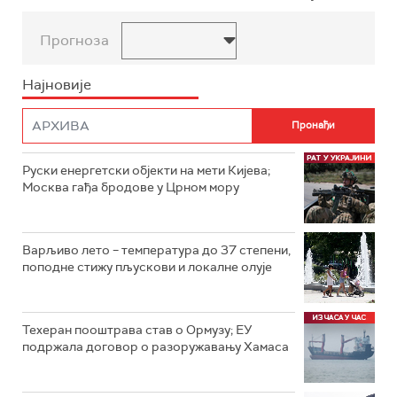
Прогноза
Најновије
Руски енергетски објекти на мети Кијева;
Москва гађа бродове у Црном мору
Варљиво лето – температура до 37 степени,
поподне стижу пљускови и локалне олује
Техеран пооштрава став о Ормузу; ЕУ
подржала договор о разоружавању Хамаса