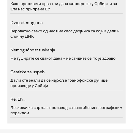
Како преживети прва три дана катастрофе у Србији, и за
шта нас припрема ЕУ
Dvojnik mog oca
Вероватно свако од нас има свог двојника са којим дели и
сличну ДНК
Nemogućnost tusiranja
Не туширате се сваког дана – не стидите се, то је здраво
Cestitke za uspeh
Да ли сте знали да се најбоље грамофонске ручице
производе у Србији
Re: Eh...
Лесковачка спржа – производ са заштићеним географским
пореклом