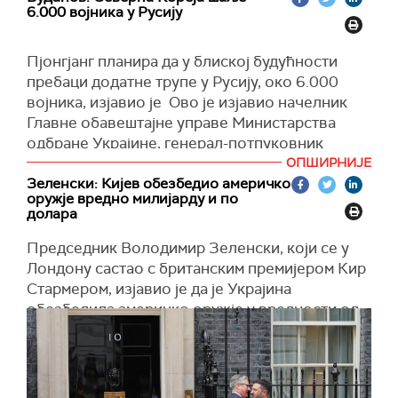
6.000 војника у Русију
"Како бисмо зауставили све војне акције,
зауставили кризу и постигли споразуме који су
од интереса за све стране укључене у овај
Пјонгјанг планира да у блиској будућности
сукоб. Како бисмо створили дугорочне
пребаци додатне трупе у Русију, око 6.000
услове за мир између наших земаља, у Европи
војника, изјавио је Ово је изјавио начелник
и у свету у целини. Ако у следећој фази
Главне обавештајне управе Министарства
постигнемо споразуме у области контроле
одбране Украјине, генерал-потпуковник
над стратешким офанзивним оружјем",
Кирил Буданов, у разговору за Тхе Јапан
ОПШИРНИЈЕ
нагласио је руски лидер.
Тимес.
Зеленски: Кијев обезбедио америчко
оружје вредно милијарду и по
(Известија)
Према његовим речима, ДНРК такође планира
долара
да у Руску Федерацију увезе 50 до 100
Председник Володимир Зеленски, који се у
јединица своје опреме, укључујући главне
Лондону састао с британским премијером Кир
борбене тенкове М2010 (Чонма-Д) и оклопне
Стармером, изјавио је да је Украјина
транспортере БТР-80, наводно ради
обезбедила америчко оружје у вредности од
обављања инжењеријских радова.
милијарду и по долара које су купили
"Неки од њих могу заиста бити укључени у
европски савезници.
разминирање и изградњу утврђења, али да ли
У саопштењу канцеларије Стармера наводи се
ће сви то радити?", упозорио је Буданов.