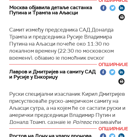
ОПШИРНИЈЕ
јединице групе трупа "Југ", а Искру јединице
Москва објавила детаље састанка
групе трупа "Исток".
Путина и Трампа на Аљасци
(Известија)
Самит између председника САД Доналда
Трампа и председника Русије Владимира
Путина на Аљасци почеће око 11:30 по
локалном времену (22:30 по московском
времену), објавио је помоћник руског
председника Јуриј Ушаков.
ОПШИРНИЈЕ
Лавров и Дмитријев на самиту САД
"Све ће почети сутра, 15. августа, отприлике у
и Русије у Енкориџу
11:30 по локалном времену. Овај разговор ће
се одвијати у формату један на један, наравно,
Руски специјални изасланик Кирил Дмитријев
уз учешће преводилаца“, прецизирао је
присуствоваће руско-америчком самиту на
Ушаков током брифинга.
Аљасци сутра, а на којем ће се састати руски и
Према његовим речима, након састанка,
амерички председници Владимир Путин и
преговори ће се одржати унутар делегација, а
Доналд Трамп, сазнаје је
Ројтерс
позивајући
наставиће се током радног доручка. Након
се на неименоване изворе.
ОПШИРНИЈЕ
преговора, Путин и Трамп ће одржати
Ростов на Дону на удару дронова,