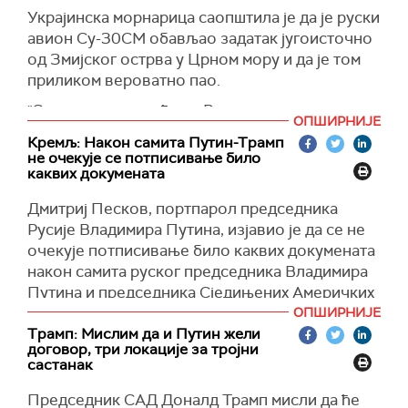
са московског аеродрома Внуково и слетео
(Путин) би заузео целу Украјину, али сада сам
Украјинска морнарица саопштила је да је руски
на одредиште око 17.48 по московском
председник и неће се петљати са мном",
авион Су-30СМ обављао задатак југоисточно
времену.
истакао је Трамп.
од Змијског острва у Црном мору и да је том
Још један Ил-96 касније је полетео из Москве
(BBC)
приликом вероватно пао.
за Енкориџ.
"Средствима извиђања Ратне морнарице
ОПШИРНИЈЕ
Путин и Трамп ће се састати сутра у Енкориџу,
Оружаних снага Украјине, добијен је радио-
Кремљ: Након самита Путин-Трамп
на Аљасци у 11.30 по локалном времену.
пресрет о губитку везе са авионом руских
не очекује се потписивање било
окупатора Су-30СМ, који је извршавао задатак
каквих докумената
(РИА, Танјуг)
југоисточно од Змијског острва. Ваздухоплов
Дмитриј Песков, портпарол председника
је, вероватно, пао из непознатих разлога",
Русије Владимира Путина, изјавио је да се не
наводи се у саопштењу Ратне морнарице
очекује потписивање било каквих докумената
Украјине.
након самита руског председника Владимира
Према подацима морнарице, руске снаге
Путина и председника Сједињених Америчких
тренутно спроводе акције потраге и
Држава Доналда Трампа сутра на Аљасци.
ОПШИРНИЈЕ
спасавања.
Трамп: Мислим да и Путин жели
"Не, не очекује се, ништа није припремљено",
договор, три локације за тројни
(Unijan)
рекао је Песков новинарима, одговарајући на
састанак
питање да ли ће бити потписан неки документ
Председник САД Доналд Трамп мисли да ће
након самита лидера Русије и САД.