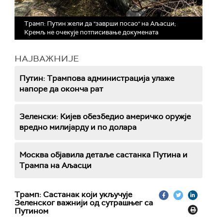
Трамп: Путин жели да "заврши посао" на Аљасци;
Кремљ не очекује потписивање докумената
НАЈВАЖНИЈЕ
Путин: Трампова администрација улаже
напоре да оконча рат
Зеленски: Кијев обезбедио америчко оружје
вредно милијарду и по долара
Москва објавила детаље састанка Путина и
Трампа на Аљасци
Трамп: Састанак који укључује
Зеленског важнији од сутрашњег са
Путином