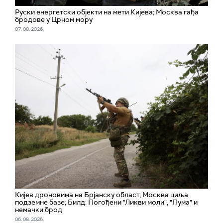
Руски енергетски објекти на мети Кијева; Москва гађа
бродове у Црном мору
07. 08. 2026.
Кијев дроновима на Брјанску област, Москва циља
подземне базе; Билд: Погођени "Ликви моли", "Пума" и
немачки брод
06. 08. 2026.