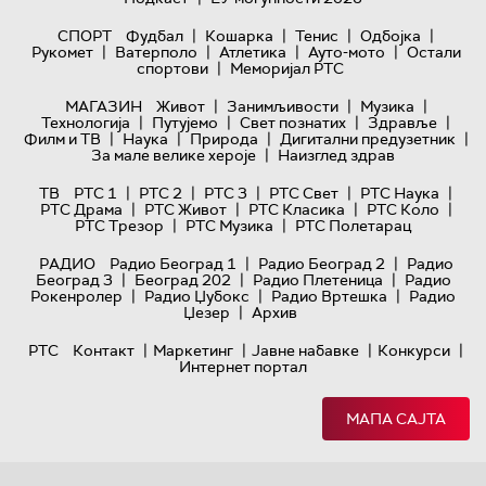
|
|
|
|
СПОРТ
Фудбал
Кошарка
Тенис
Одбојка
|
|
|
|
Рукомет
Ватерполо
Атлетика
Ауто-мото
Остали
|
спортови
Меморијал РТС
|
|
|
МАГАЗИН
Живот
Занимљивости
Музика
|
|
|
|
Технологијa
Путујемо
Свет познатих
Здравље
|
|
|
|
Филм и ТВ
Наука
Природа
Дигитални предузетник
|
За мале велике хероје
Наизглед здрав
|
|
|
|
|
ТВ
РТС 1
РТС 2
РТС 3
РТС Свет
РТС Наука
|
|
|
|
РТС Драма
РТС Живот
РТС Класика
РТС Коло
|
|
РТС Трезор
РТС Музика
РТС Полетарац
|
|
РАДИО
Радио Београд 1
Радио Београд 2
Радио
|
|
|
Београд 3
Београд 202
Радио Плетеница
Радио
|
|
|
Рокенролер
Радио Џубокс
Радио Вртешка
Радио
|
Џезер
Архив
|
|
|
|
РТС
Контакт
Маркетинг
Јавне набавке
Конкурси
Интернет портал
МАПА САЈТА