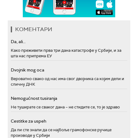
КОМЕНТАРИ
Da, ali...
Како преживети прва три дана катастрофе у Србији, и за
шта нас припрема ЕУ
Dvojnik mog oca
Вероватно свако од нас има свог двојника са којим дели и
сличну ДНК
Nemogućnost tusiranja
Не туширате се сваког дана – не стидите се, то је здраво
Cestitke za uspeh
Да ли сте знали да се најбоље грамофонске ручице
производе у Србији