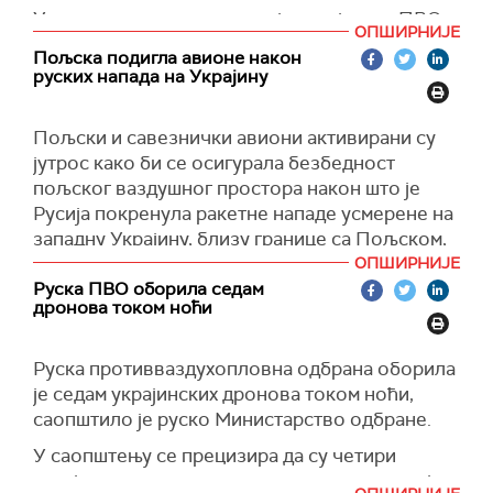
Украјини да диверзификује изворе
У саопштењу се наводи да је украјинска ПВО
снабдевања након прекида сарадње са руским
ОПШИРНИЈЕ
уништила током ноћи и две руске крстареће
Гаспромом и оштећења енергетске
Пољска подигла авионе након
ракете.
инфраструктуре током рата.
руских напада на Украјину
(Ukrinform)
(Reuters)
Пољски и савезнички авиони активирани су
јутрос како би се осигурала безбедност
пољског ваздушног простора након што је
Русија покренула ракетне нападе усмерене на
западну Украјину, близу границе са Пољском,
саопштила је Оперативна команда пољских
ОПШИРНИЈЕ
оружаних снага.
Руска ПВО оборила седам
дронова током ноћи
У већем делу Украјине рано јутрос оглашена је
ваздушна опасност због руских напада
Руска противваздухопловна одбрана оборила
дроновима и ракетама.
је седам украјинских дронова током ноћи,
(Reuters)
саопштило је руско Министарство одбране.
У саопштењу се прецизира да су четири
украјинска дрона уништена изнад територије