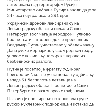
летелицама над територијом Русије.
Министарство одбране Русије наводи да је за
24 часа неутралисало 291 дрон.
Украјински дронови лансирани су на
Лењинградску област и циљали Санкт
Петербург, због чега је аеродром Пулково
био пет сати затворен, док је председник
Владимир Путин учествовао у обележавању
Дана руске морнарице у свом родном граду,
упркос отказивању поморске параде из
безбедносних разлога.
Путин је посетио је фрегату "Адмирал
Григорович", која је учествовала у одбијању
напада 51 беспилотне летелице на
Лењинградску област. Прошетао је Санкт
Петербургом и разговарао с грађанима.
Најавио је проширење потенцијала групе
руских нуклеарних подморница и истакао да