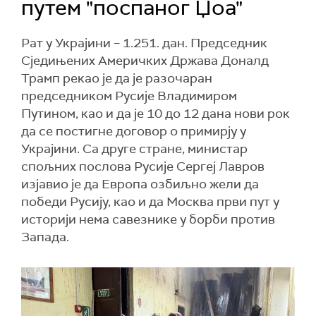
путем "поспаног Џоа"
Рат у Украјини – 1.251. дан. Председник
Сједињених Америчких Држава Доналд
Трамп рекао је да је разочаран
председником Русије Владимиром
Путином, као и да је 10 до 12 дана нови рок
да се постигне договор о примирју у
Украјини. Са друге стране, министар
спољних послова Русије Сергеј Лавров
изјавио је да Европа озбиљно жели да
победи Русију, као и да Москва први пут у
историји нема савезнике у борби против
Запада.