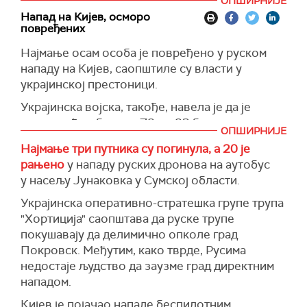
ОПШИРНИЈЕ
Ростовске области и по један изнад Орловске,
Напад на Кијев, осморо
Калушке и Брјанске области.
повређених
Локални званичници су саопштили да је напад
Најмање осам особа је повређено у руском
дронова изазвао мањи пожар, који је брзо
нападу на Кијев, саопштиле су власти у
угашен.
украјинској престоници.
(РИА, Танјуг)
Украјинска војска, такође, навела је да је
током ноћи оборила 78 од 83 беспилотне
ОПШИРНИЈЕ
летелице које је лансирала Русија.
Најмање три путника су погинула, а 20 је
(Reuters)
рањено
у нападу руских дронова на аутобус
у насељу Јунаковка у Сумској области.
Украјинска оперативно-стратешка групе трупа
"Хортиција" саопштава да руске трупе
покушавају да делимично опколе град
Покровск. Међутим, како тврде, Русима
недостаје људство да заузме град директним
нападом.
Кијев је појачао нападе беспилотним