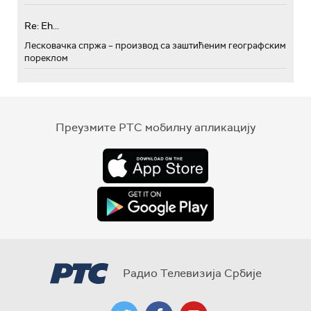
Re: Eh...
Лесковачка спржа – производ са заштићеним географским
пореклом
Преузмите РТС мобилну апликацију
Радио Телевизија Србије