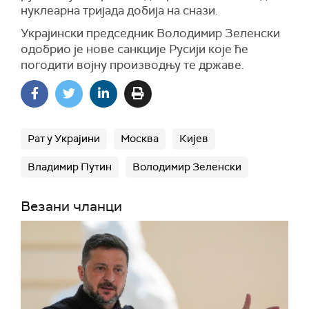
нуклеарна тријада добија на снази.
Украјински председник Володимир Зеленски
одобрио је нове санкције Русији које ће
погодити војну производњу те државе.
Рат у Украјини
Москва
Кијев
Владимир Путин
Володимир Зеленски
Везани чланци