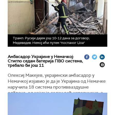
Трамп: Русији дајем још 10-12 дана за договор;
Медеведев: Немој ићи путем "поспаног Џоа"
Амбасадор Украјине у Немачкој:
Стигло седам батерија ПВО система,
требало би још 11
Олексиј Макејев, украјински амбасадор у
Немачкој изјавио је да је Украјина од Немачке
наручила 18 система противваздушне
одбране, од којих је седам већ испоручено, а
11 би требало да стигне касније.
"Наручили смо укупно 18 ирис-Т СЛМ система
у оквиру поруџбине 12, плус четири, плус два.