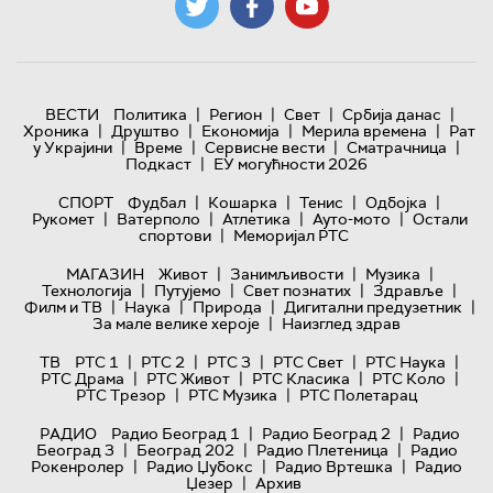
|
|
|
|
ВЕСТИ
Политика
Регион
Свет
Србија данас
|
|
|
|
Хроника
Друштво
Економија
Мерила времена
Рат
|
|
|
|
у Украјини
Време
Сервисне вести
Сматрачница
|
Подкаст
ЕУ могућности 2026
|
|
|
|
СПОРТ
Фудбал
Кошарка
Тенис
Одбојка
|
|
|
|
Рукомет
Ватерполо
Атлетика
Ауто-мото
Остали
|
спортови
Меморијал РТС
|
|
|
МАГАЗИН
Живот
Занимљивости
Музика
|
|
|
|
Технологијa
Путујемо
Свет познатих
Здравље
|
|
|
|
Филм и ТВ
Наука
Природа
Дигитални предузетник
|
За мале велике хероје
Наизглед здрав
|
|
|
|
|
ТВ
РТС 1
РТС 2
РТС 3
РТС Свет
РТС Наука
|
|
|
|
РТС Драма
РТС Живот
РТС Класика
РТС Коло
|
|
РТС Трезор
РТС Музика
РТС Полетарац
|
|
РАДИО
Радио Београд 1
Радио Београд 2
Радио
|
|
|
Београд 3
Београд 202
Радио Плетеница
Радио
|
|
|
Рокенролер
Радио Џубокс
Радио Вртешка
Радио
|
Џезер
Архив