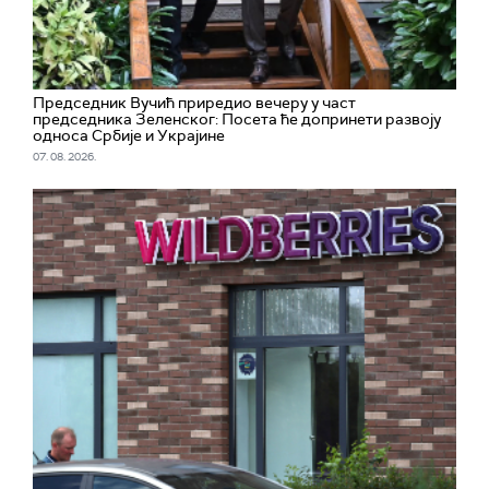
Председник Вучић приредио вечеру у част
председника Зеленског: Посета ће допринети развоју
односа Србије и Украјине
07. 08. 2026.