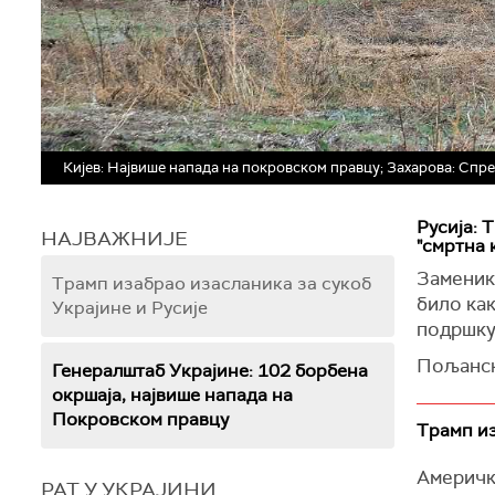
Кијев: Највише напада на покровском правцу; Захарова: Спр
Русија: 
НАЈВАЖНИЈЕ
"смртна 
Заменик
Трамп изабрао изасланика за сукоб
било ка
Украјине и Русије
подршку 
Пољанск
Генералштаб Украјине: 102 борбена
директан
окршаја, највише напада на
Покровском правцу
Обраћај
Трамп из
админист
Америчк
створи "
РАТ У УКРАЈИНИ