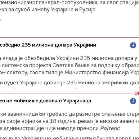
пензионисаног генерал-потпуковника, за свог специј
)
ка за сукоб између Украјине и Русије.
)
езбедио 235 милиона долара Украјини
 влада је обезбедила Украјини 235 милиона долара у
а системска пројекта Светске банке за подршку образ
м сектору, саопштило је Министарство финансија Укр
и буџет Украјине добио је 235 милиона америчких до
оног финансирања од владе Јапана у оквиру нових си
О
та Светске банке 'Одрживо, инклузивно и еколошки
јев не мобилише довољно Украјинаца
ежено предузеће' (РИСЕ) и 'Повећање приступачности
сти образовања у кризним условима у Украјини' (ЛЕАР
ски званичници би требало да размотре смањење стар
е у саопштењу, пренео је
Укринформ
.
за своје војнике на 18 година, рекао је високи званич
е администрације чије наводе преноси
Ројтерс
.
уо је да Украјина не мобилише нити обучава довољно