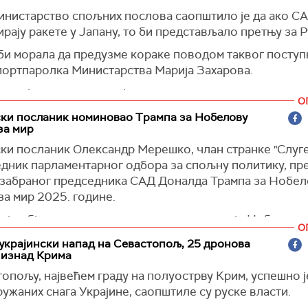
 је раније изјавила да Украјина користи тему размене
инистарство спољних послова саопштило је да ако С
ика да би извршила притисак на Русију.
рају ракете у Јапану, то би представљало претњу за Р
 да Кијев, у оквиру размене, брише обичне регруте 
би морала да предузме кораке поводом таквог поступ
 за размену, укључујући и оне који су се добровољно
портпаролка Министарства Марија Захарова.
ла је да се консултује руска нуклеарна доктрина как
О
тства о томе који кораци одмазде би се могли предузе
ски посланик номиновао Трампа за Нобелову
итуацији.
за мир
)
ски посланик Олександр Мерешко, члан странке "Слуге
едник парламентарног одбора за спољну политику, п
изабраног председника САД Доналда Трампа за Нобел
за мир 2025. године.
 је објаснио да, према правилима комисије Нобелове 
О
 парламента различитих земаља могу да предложе кан
украјински напад на Севастопољ, 25 дронова
ду.
 изнад Крима
је да Трамп заслужује Нобелову награду због његове
опољу, највећем граду на полуострву Крим, успешно ј
ске улоге и подсетио је да су током његовог првог м
ужаних снага Украјине, саопштиле су руске власти.
жиле војну помоћ Украјини.