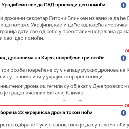
: Урадићемо све да САД проследи део помоћи
и
и државни секретар Ентони Блинкен изјавио је да ће
и да помаже Украјини, као и да ће одлазећа америчка
трација дати све од себе у преосталим недељама да В
и свој део помоћи.
 смо да у остатку мандата ове администрације осигур
О
 има оно што јој је потребно да буде способна да се б
ад дроновима на Кијев, повређене три особе
ли ако дође до преговора, да буде у стању да прегова
 снаге", рекао је Блинкен.
три особе повређене су у нападу руских дронова на К
и су званичници у украјинској престоници.
уништеног дрона оштетили су објекат у Дњепровском 
о је градоначелник Виталиј Кличко.
е администрације Кијева Сергиј Попко рекао је да су 
О
оноћи дејствовале јединице украјинске противваздух
Oборена 22 украјинска дрона током ноћи
.
рство одбране Русије саопштило је да су током ноћи
)