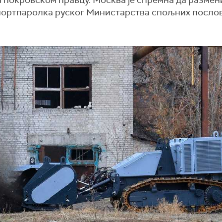
а покровском правцу. Москва је спремна да размен
е портпаролка руског Министарства спољних посло