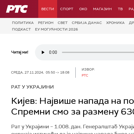
РТС
ВЕСТИ
СПОРТ
OKO
МАГАЗИН
ТВ
Р
ПОЛИТИКА
РЕГИОН
СВЕТ
СРБИЈА ДАНАС
ХРОНИКА
Д
ПОДКАСТ
ЕУ МОГУЋНОСТИ 2026
Читај ми!
ИЗВОР:
СРЕДА, 27.11.2024, 05:50 -> 18:08
РТС
РАТ У УКРАЈИНИ
Кијев: Највише напада на п
Спремни смо за размену 63
Рат у Украјини – 1.008. дан. Генералштаб Укр