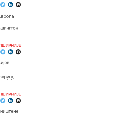
 Европа
ашингтон
амо да
ПШИРНИЈЕ
ори 2025.
ра са
ијев,
округу,
у граду
ПШИРНИЈЕ
опловне
 уништене