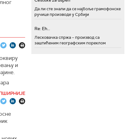
Cestitke za uspeh
алног
Да ли сте знали да се најбоље грамофонске
ручице производе у Србији
Re: Eh...
Лесковачка спржа – производ са
заштићеним географским пореклом
 оквиру
овању и
ајине.
лара
стемских
ПШИРНИЈЕ
 и
Н)",
осне
ник
 нових