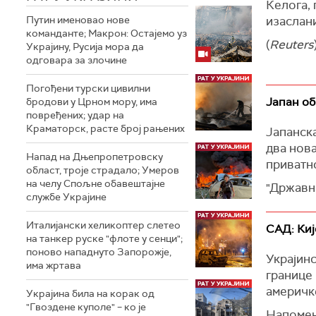
Келога, 
(
Reuters
Путин именовао нове
изаслани
команданте; Макрон: Остајемо уз
(
Reuters
Украјину, Русија мора да
одговара за злочине
Погођени турски цивилни
Јапан об
бродови у Црном мору, има
повређених; удар на
Краматорск, расте број рањених
Јапанска
два нов
Напад на Дњепропетровску
приватно
област, троје страдалo; Умеров
на челу Спољне обавештајне
"Државн
службе Украјине
концеси
пројека
Италијански хеликоптер слетео
САД: Ки
уравнот
на танкер руске "флоте у сенци";
одрживо
поново нападнуто Запорожје,
Украјин
има жртава
наводи с
границе 
америчк
(
Танјуг
)
Украјина била на корак од
"Гвоздене куполе" – ко је
Напомен