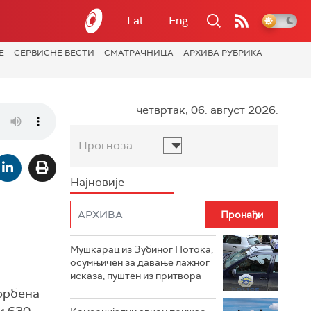
Lat
Eng
Е
СЕРВИСНЕ ВЕСТИ
СМАТРАЧНИЦА
АРХИВА РУБРИКА
четвртак, 06. август 2026.
Прогноза
Најновије
Мушкарац из Зубиног Потока,
осумњичен за давање лажног
исказа, пуштен из притвора
борбена