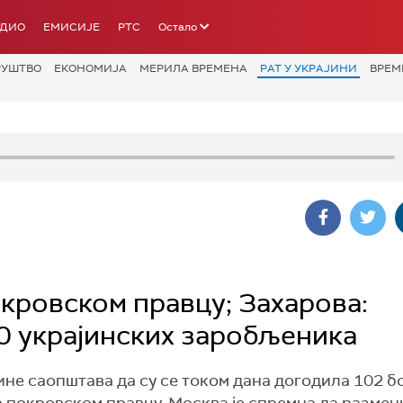
АДИО
ЕМИСИЈЕ
РТС
Остало
РУШТВО
ЕКОНОМИЈА
МЕРИЛА ВРЕМЕНА
РАТ У УКРАЈИНИ
ВРЕМ
окровском правцу; Захарова:
0 украјинских заробљеника
ајине саопштава да су се током дана догодила 102 