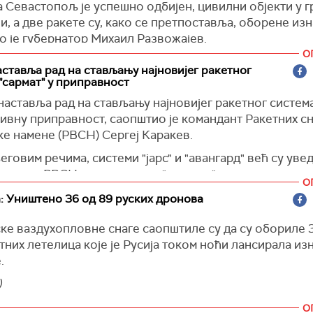
 Севастопољ је успешно одбијен, цивилни објекти у г
је додао да је Трамп био кључан у јачању међународ
, а две ракете су, како се претпоставља, оборене изн
е против Русије и блокирању пројекта гасовода "Севе
о је губернатор Михаил Развожајев.
О
инистарство одбране саопштило да су системи ПВО у
аставља рад на стављању најновијег ракетног
еговим речима, номинација Трампа је прилика да се и
 25 украјинских дронова током јутра изнад Црног мо
"сармат" у приправност
ће његов будући мандат бити заснован на међународн
реноси агенција РИА.
аставља рад на стављању најновијег ракетног система
ма УН, а посебно на "украјинској формули мира" која 
ство одбране Русије саопштило је, такође, и да су т
ивну приправност, саопштио је командант Ракетних сн
не да се заврши рат.
е 22 беспилотне летелице Оружаних снага Украјине и
ке намене (РВСН) Сергеј Каракев.
риторије.
говим речима, системи "јарс" и "авангард" већ су уве
нјуг)
састав РВСН, док се рад на "дармату" наставља.
О
је навео да је реализација државног програма модерн
: Уништено 36 од 89 руских дронова
ла стабилан напредак у опремању ракетних пукова и д
кe ваздухопловне снаге саопштиле су да су обориле 
о више од 88 одсто система у борбеном саставу РВСН
них летелица које је Русија током ноћи лансирала из
ни модели.
.
)
)
О