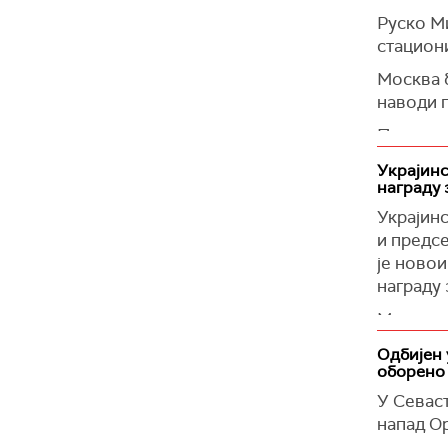
Захарова
Руско М
заробљен
стациони
Напомиње
Москва 
спискова
наводи 
(
Танјуг
)
Предложи
дала упу
Украјин
таквој с
награду 
(
Reuters
Украјин
и предс
је ново
награду 
Мерешко
чланови
Одбијен 
ту награ
оборено
Истакао 
У Севаст
дипломат
напад Ор
САД пру