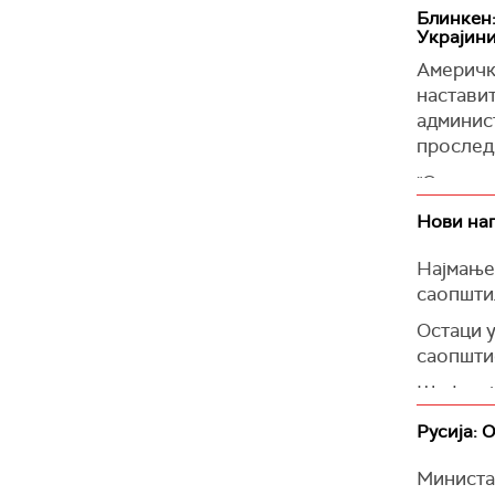
Блинкен
Украјин
Америчк
наставит
админис
прослед
"Одлучни
Украјина
Нови нап
године и
позиције
Најмање 
саопштил
(Танјуг)
Остаци 
саопшти
Шеф војн
после п
Русија: 
одбране
Министа
(Reuters