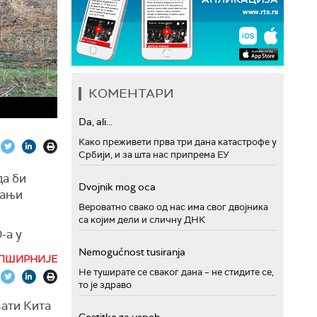
КОМЕНТАРИ
Da, ali...
Како преживети прва три дана катастрофе у
Србији, и за шта нас припрема ЕУ
да би
Dvojnik mog oca
мањи
Вероватно свако од нас има свог двојника
са којим дели и сличну ДНК
-а у
Nemogućnost tusiranja
ПШИРНИЈЕ
ајденову
Не туширате се сваког дана – не стидите се,
то је здраво
шава да
ати Кита
и".