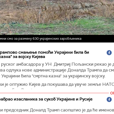
емни смо за размену 630 украјинских заробљеника
Трампово смањење помоћи Украјини билa би
казна" за војску Кијева
 руског амбасадора у УН Дмитриј Пољански рекао је 
ква одлука нове администрације Доналда Трампа да с
Украјини била "смртна казна" за украјинску војску.
и је оптужио Кијев да покушава да увуче земље НАТО
 сукоб са Русијом.
О
ући се Савету безбедности УН, је оптужио одлазећу Б
абрао изасланика за сукоб Украјине и Русије
рацију да кроз своју појачану подршку Украјини поку
и председник Доналд Трамп саопштио је да ће именов
неред, како у Русији, тако и са новим тимом у Белој кућ