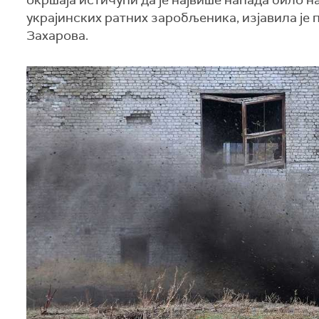
окршаја истичући да је највише напада било н
украјинских ратних заробљеника, изјавила ј
Захарова.