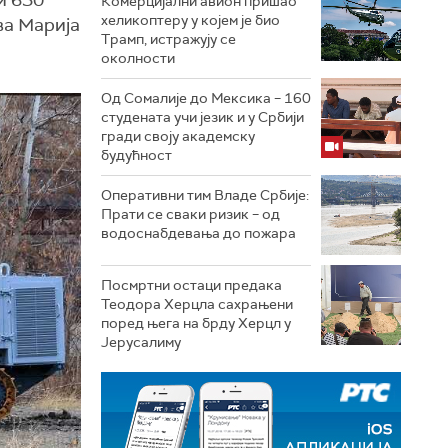
и 630
Комерцијални авион пришао
хеликоптеру у којем је био
ва Марија
Трамп, истражују се
околности
Од Сомалије до Мексика – 160
студената учи језик и у Србији
гради своју академску
будућност
Оперативни тим Владе Србије:
Прати се сваки ризик – од
водоснабдевања до пожара
Посмртни остаци предака
Теодора Херцла сахрањени
поред њега на брду Херцл у
Јерусалиму