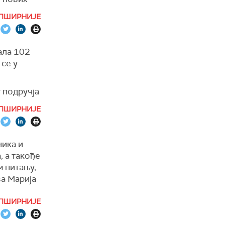
ПШИРНИЈЕ
ала 102
 се у
 подручја
саопштењу
ПШИРНИЈЕ
ника и
 а такође
м питању,
ва Марија
ПШИРНИЈЕ
ка кући,