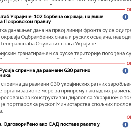
за свој текући рат са Русијом.
О
)
таб Украјине: 102 борбена окршаја, највише
на Покровском правцу
ка данашњег дана на првој линији фронта су се одигр
окршаја Одбрамбених снага и руских освајача, наводи
 Генералштаба Оружаних снага Украјине.
ијским гранатирањем са руске територије погођена су
Попивка и Дмитривка у Сумској области, истиче се у 
О
ке војске.
Русија спремна да размени 630 ратних
ника
орм
)
е спремна да размени 630 украјинских ратних заробље
е организационе мере за припрему накнадних размена,
ересована за конструктиван дијалог са Украјином о то
а је портпаролка руског Министарства спољних посло
а.
О
е да Русија има за циљ брз повратак ратних заробљени
: Одговорићемо ако САД поставе ракете у
 је
РИА Новости
.