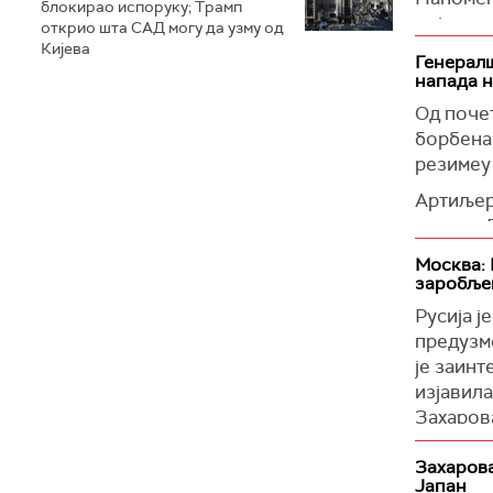
блокирао испоруку; Трамп
војника 
открио шта САД могу да узму од
Кијева
(
Reuters
Генералш
напада 
Од почет
борбена 
резимеу
Артиљер
насеља 
украјинс
Москва: 
заробље
(
Укринф
Русија ј
предузм
је заинт
изјавил
Захаров
Навела ј
Захарова
пренела
Јапан