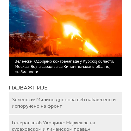
Зеленски: Одбијамо контранападе у Курској области;
Москва: Војна сарадња са Кином помаже глобалној
стабилности
НАЈВАЖНИЈЕ
Зеленски: Милион дронова већ набављено и
испоручено на фронт
Генералштаб Украјине: Најжешће на
кураховском и лиманском правцу