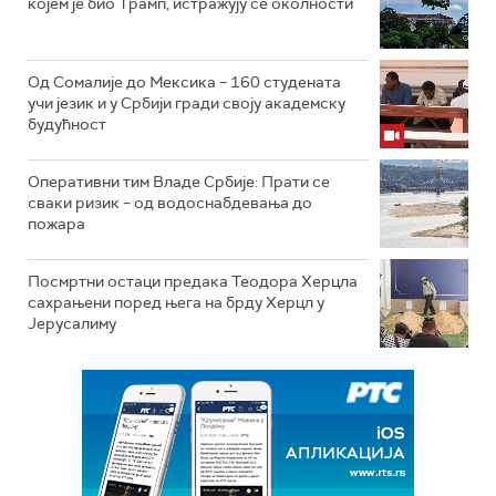
којем је био Трамп, истражују се околности
Од Сомалије до Мексика – 160 студената
учи језик и у Србији гради своју академску
будућност
Оперативни тим Владе Србије: Прати се
сваки ризик – од водоснабдевања до
пожара
Посмртни остаци предака Теодора Херцла
сахрањени поред њега на брду Херцл у
Јерусалиму