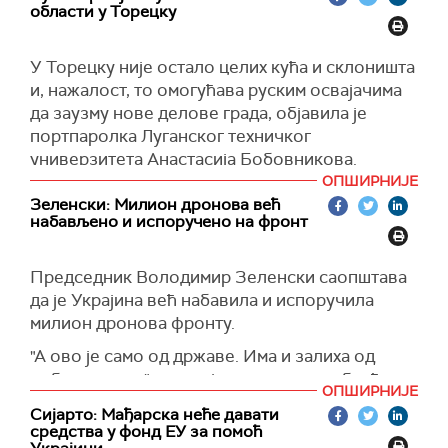
снаге Украјине је веома важно. Оружане снаге
постепено преузети координацију западне
области у Торецку
Украјине су под великим притиском, на линији
војне помоћи Кијеву.
фронта, која је сада дужа него пре почетка
У Торецку није остало целих кућа и склоништа
(Танјуг, Ројтерс)
лета. Морамо да наставимо да пружамо више
и, нажалост, то омогућава руским освајачима
способности Оружаним снагама Украјине и да
да заузму нове делове града, објавила је
повећамо нашу мисију обуке", рекао је Борељ.
портпаролка Луганског техничког
(
Укринформ
)
универзитета Анастасија Бобовникова.
ОПШИРНИЈЕ
"Ситуација се веома брзо мења. Нажалост,
Зеленски: Милион дронова већ
непријатељ наставља да јуриша на наше
набављено и испоручено на фронт
положаје, а у Торецку нису остале целе куће",
рекла је украјинска званичница.
Председник Володимир Зеленски саопштава
Наводи да град изгледа више као напуштена
да је Украјина већ набавила и испоручила
планета.
милион дронова фронту.
"Нема склоништа ни за цивиле ни за војску, и
"А ово је само од државе. Има и залиха од
нажалост, то омогућава непријатељу да заузме
добровољаца", рекао је у вечерњем обраћању.
ОПШИРНИЈЕ
нова подручја, али већ спаљену земљу",
Такође, украјински председник се дотакао је
Сијарто: Мађарска неће давати
истиче Бобовникова.
средства у фонд ЕУ за помоћ
рекао да су га украјинске обавештајне службе