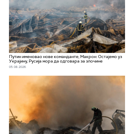
Путин именовао нове команданте; Макрон: Остајемо уз
Украјину, Русија мора да одговара за злочине
05. 08. 2026.