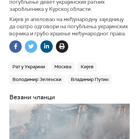
погубљење девет украјинских ратних
заробљеника у Курској области.
Кијев је апеловао на међународну заједницу
да оштро одговори на погубљења украјинских
војника и грубо кршење међународног права.
Рат у Украјини
Москва
Кијев
Володимир Зеленски
Владимир Путин
Везани чланци