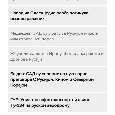
Напад на Одесу, једна особа погинула,
осморо рањених
Медведев: САД су у рату са Русијом и желе
нам стратешки пораз
ЕУ уводи санкције Ирану због слања ракета и
дронова Русији
Бајден: САД су спремне на нуклеарне
преговоре С Русијом, Кином и Северном
Корејом
ГУР: Уништен војнотранспортни авион
Ту-134 на руском аеродрому