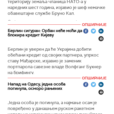
(
Reuters
)
територију земаља чланица НАТО-а у
наредних шест година, изјавио је шеф немачке
обавештајне службе Бруно Кал.
Он је додао да види директну војну претњу из
ОПШИРНИЈЕ
Русије, преноси Н-ТВ.
Берлин сигуран: Орбан неће моћи да
блокира кредит Кијеву
"Најкасније до краја ове деценије, руске трупе
ће моћи да нападну НАТО", предвидео је Кал
на саслушању у Бундестагу.
Берлин је уверен да ће Украјина добити
обећани кредит од својих партнера, упркос
Шеф немачке обавештајне службе је
ставу Мађарске, изјавио је заменик
приметио да "Кремљ на Немачку гледа као на
портпарола савезне владе Волфганг Бухнер
непријатеља" јер је она друга по величини
на брифингу.
земља која подржава Украјину у рату против
ОПШИРНИЈЕ
руских окупатора.
"Не видимо проблем, напротив,
Напад на Одесу, једна особа
претпостављамо да ће Украјина добити помоћ
"У директном смо сукобу са Русијом", рекао је
погинула, осморо рањених
онако како је предвиђено“, рекао је Бухнер и
он.
подсетио да је шефа украјинске државе
Кал је додао да Владимир Путин није забринут
Једна особа је погинула, а најмање осам је
Володимира Зеленског у то уверио канцелар
само за Украјину, већ "заправо за стварање
повређено у данашњем руском ракетном
Олаф Шолц током њиховог састанак прошлог
новог светског поретка".