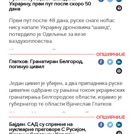
министарство.
Украјину, први пут после скоро 50
дана
(Известија)
Први пут после 48 дана, руске снаге ноћас
нису напале Украјину дроновима "шахед",
потврдило је Одељење за везе
ваздухопловства.
Истовремено, из Ваздухопловних снага нису
ОПШИРНИЈЕ
коментарисали какво би могло бити нагло
Глатков: Гранатиран Белгород,
затишје војске Русије.
погинуо цивил
(Украјинска правда)
Један цивил је убијен, а два припадника руске
цивилне одбране су рањена током украјинских
гранатирања Белгородске области, изјавио је
губернатор те области Вјачеслав Глатков.
"На села Малиновка, Северни, Беловско,
ОПШИРНИЈЕ
Красно, Отрадно, Петровка, Стрелетско и
Бајден: САД су спремне на
Шчетиновка испаљено је по шест пројектила
нуклеарне преговоре С Русијом,