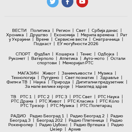
|
|
|
|
ВЕСТИ
Политика
Регион
Свет
Србија данас
|
|
|
|
Хроника
Друштво
Економија
Мерила времена
Рат
|
|
|
|
у Украјини
Време
Сервисне вести
Сматрачница
|
Подкаст
ЕУ могућности 2026
|
|
|
|
СПОРТ
Фудбал
Кошарка
Тенис
Одбојка
|
|
|
|
Рукомет
Ватерполо
Атлетика
Ауто-мото
Остали
|
спортови
Меморијал РТС
|
|
|
МАГАЗИН
Живот
Занимљивости
Музика
|
|
|
|
Технологијa
Путујемо
Свет познатих
Здравље
|
|
|
|
Филм и ТВ
Наука
Природа
Дигитални предузетник
|
За мале велике хероје
Наизглед здрав
|
|
|
|
|
ТВ
РТС 1
РТС 2
РТС 3
РТС Свет
РТС Наука
|
|
|
|
РТС Драма
РТС Живот
РТС Класика
РТС Коло
|
|
РТС Трезор
РТС Музика
РТС Полетарац
|
|
РАДИО
Радио Београд 1
Радио Београд 2
Радио
|
|
|
Београд 3
Београд 202
Радио Плетеница
Радио
|
|
|
Рокенролер
Радио Џубокс
Радио Вртешка
Радио
|
Џезер
Архив