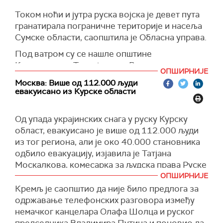
Током ноћи и јутра руска војска је девет пута
гранатирала пограничне територије и насеља
Сумске области, саопштила је Обласна управа.
Под ватром су се нашле општине
Краснопилск, Тростјањецк, Великописаревск
ОПШИРНИЈЕ
и Глуковск.
Москва: Више од 112.000 људи
евакуисано из Курске области
(Укринформ)
Од упада украјинских снага у руску Курску
област, евакуисано је више од 112.000 људи
из тог региона, али је око 40.000 становника
одбило евакуацију, изјавила је Татјана
Москалкова, комесарка за људска права Руске
Федерације.
ОПШИРНИЈЕ
Кремљ је саопштио да није било предлога за
Прецизирала је да је према подацима руског
одржавање телефонских разговора између
Министарства за ванредне ситуације, укупно
немачког канцелара Олафа Шолца и руског
112.337 људи евакуисано из Курске области,