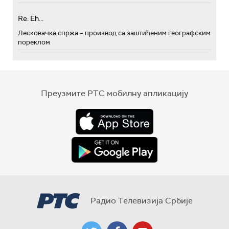
Re: Eh...
Лесковачка спржа – производ са заштићеним географским
пореклом
Преузмите РТС мобилну апликацију
Радио Телевизија Србије