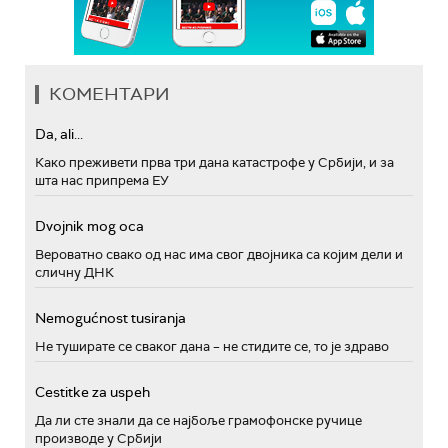
КОМЕНТАРИ
Da, ali...
Како преживети прва три дана катастрофе у Србији, и за
шта нас припрема ЕУ
Dvojnik mog oca
Вероватно свако од нас има свог двојника са којим дели и
сличну ДНК
Nemogućnost tusiranja
Не туширате се сваког дана – не стидите се, то је здраво
Cestitke za uspeh
Да ли сте знали да се најбоље грамофонске ручице
производе у Србији