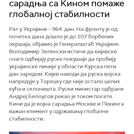
сарадња са Кином помаже
глобалној стабилности
Рат у Украјини – 964. дан. На фронту је од
почетка дана дошло је до 107 борбених
окршаја, објавио је Генералштаб Украјине.
Володимир Зеленски истиче да кијевске
снаге одбијају руске покушаје да пробију
украјинске линије у области Курска пети
дан заредом. Кијев наводи да руска војска
напредује у Торецку где није остало целих
кућа и склоништа. Руски министар одбране
Андреј Белоусов рекао је током посете
Кини да је војна сарадња Москве и Пекинга
важан елемент у одржавању глобалне
стабилности.