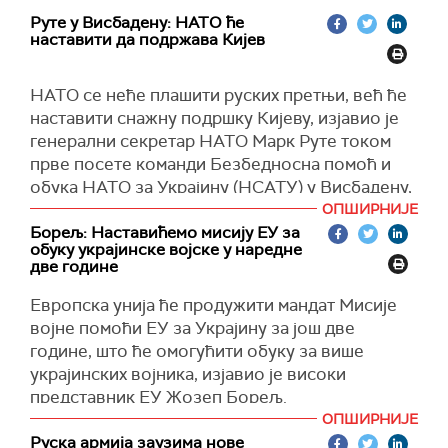
Руте у Висбадену: НАТО ће
наставити да подржава Кијев
НАТО се неће плашити руских претњи, већ ће
наставити снажну подршку Кијеву, изјавио је
генерални секретар НАТО Марк Руте током
прве посете команди Безбедносна помоћ и
обука НАТО за Украјину (НСАТУ) у Висбадену,
која би требало да преузме координацију
ОПШИРНИЈЕ
војне помоћи од САД.
Борељ: Наставићемо мисију ЕУ за
обуку украјинске војске у наредне
"Порука (председнику Русије Владимиру
две године
Путину) је да ћемо учинити све што је
Европска унија ће продужити мандат Мисије
потребно да будемо сигурни да он не постигне
војне помоћи ЕУ за Украјину за још две
свој циљ, да ће Украјина победити", рекао је
године, што ће омогућити обуку за више
Руте у заједничком интервјуу
Ројтерсу
и
украјинских војника, изјавио је високи
немачком радију.
представник ЕУ Жозеп Борељ.
Руте је говорио у касарни Клеј, америчкој бази
ОПШИРНИЈЕ
"Пружање најбољих могућности за Оружане
у којој се налази седиште нове НСАТУ која ће
Руска армија заузима нове