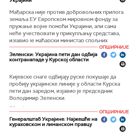
Украјини
(
Укринформ
)
обавестиле о, како је описао, делотворној
умешаности Северне Кореје у руски рат у
Мађарска није против добровољних прилога
његовој земљи.
земаља ЕУ Европском мировном фонду за
пружање војне помоћи Украјини, али сама
(
Reuters
)
неће учествовати у прикупљању средстава,
изјавио је мађарски министар спољних
послова Петер Сијарто.
ОПШИРНИЈЕ
Зеленски: Украјина пети дан одбија
Према његовим речима, на данашњем састанку
контранападе у Курској области
шефова министара спољних послова ЕУ у
Луксембургу разговарано је о предлогу шефа
Кијевске снаге одбијају руске покушаје да
европске дипломатије Жозепа Бореља да се
пробију украјинске линије у области Курска
такви доприноси дају добровољно.
пети дан заредом, изјавио је председник
(
Танјуг
)
Володимир Зеленски.
"Украјинске трупе држе и изводе сопствене
ОПШИРНИЈЕ
контранападе", навео је у објави на
Телеграму
.
Генералштаб Украјине: Најжешће на
кураховском и лиманском правцу
(
Reuters
)