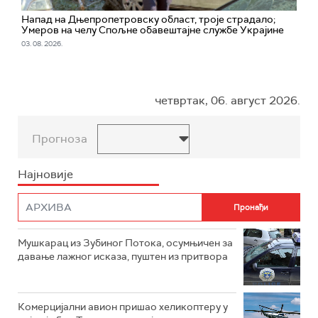
Напад на Дњепропетровску област, троје страдалo;
Умеров на челу Спољне обавештајне службе Украјине
03. 08. 2026.
четвртак, 06. август 2026.
Прогноза
Најновије
Мушкарац из Зубиног Потока, осумњичен за
давање лажног исказа, пуштен из притвора
Комерцијални авион пришао хеликоптеру у