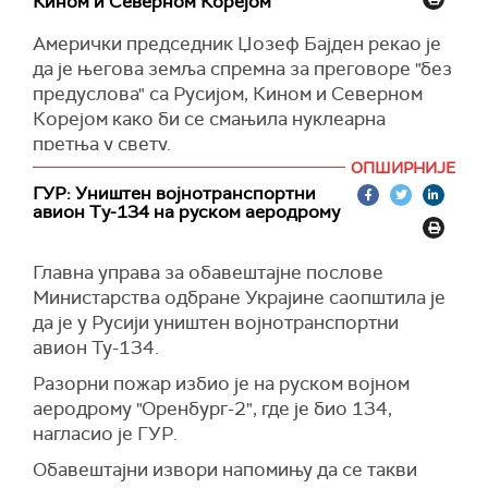
током једног гранатирања и лансирано је
Кином и Северном Корејом
десет дронова, од којих су четири оборена
Амерички председник Џозеф Бајден рекао је
системом ПВО. Нажалост, јуче су убијена два
да је његова земља спремна за преговоре "без
припадника руске цивилне одбране", написао
предуслова" са Русијом, Кином и Северном
је Глатков на свом
Телеграм каналу
, преноси
Корејом како би се смањила нуклеарна
РИА Новости.
претња у свету.
(РИА Новости, Танјуг)
ОПШИРНИЈЕ
Бајден је то рекао у честитки овогодишњим
ГУР: Уништен војнотранспортни
добитницима Нобелове награде за мир.
авион Ту-134 на руском аеродрому
Амерички лидер је напоменуо да човечанство
мора да настави да иде напред до дана када
Главна управа за обавештајне послове
"можемо коначно и заувек да ослободимо
Министарства одбране Украјине саопштила је
свет нуклеарног оружја".
да је у Русији уништен војнотранспортни
авион Ту-134.
(Укринформ)
Разорни пожар избио је на руском војном
аеродрому "Оренбург-2", где је био 134,
нагласио је ГУР.
Обавештајни извори напомињу да се такви