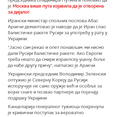
председника Владимира Путина и поновио да
од којих 12.328 становника града Курска,
је
Москва више пута изјавила да је отворена
укључујући 3.685 деце, преноси
РИА Новости.
за дијалог
.
(РИА Новости, Танјуг)
Ирански министар спољних послова Абас
Аракчи демантовао је наводе да је Иран слао
балистичке ракете Русији за употребу у рату у
Украјини.
"Јасно сам рекао и опет понављам: ми нисмо
дали Русији балистичке ракете. Ако Европи
треба нешто да смири израелску уцену, боље
да нађе другу причу", нагласио је Аракчи.
Украјински председник Володимир Зеленски
оптужио је Северну Кореју да Русији
испоручује не само оружје већ и особље за
војне снаге и позвао партнере да појачају
подршку Украјини.
Канцеларија генералног тужиоца покренула
је кривични поступак за вероватно