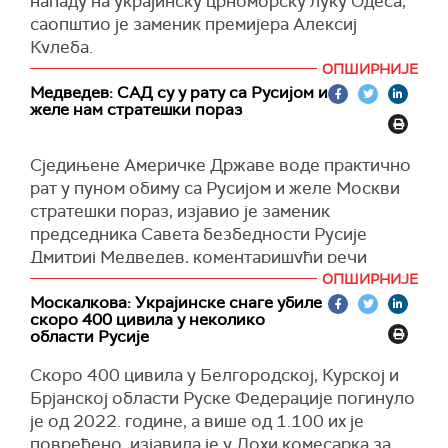
нападу на украјинску црноморску луку Одеса,
петка у Берлину.
саопштио је заменик премијера Алексиј
(Унијан)
Како сазнаје
Политико
, мађарски премијер
Кулеба.
Виктор Орбан одбија да одобри продужење
ОПШИРНИЈЕ
"Русија је данас поново бомбардовала луку
санкција Руској Федерацији са шест на 36
Медведев: САД су у рату са Русијом и
Одеса. У нападу је једна особа погинула, још
месеци, што ће отежати доделу кредита
желе нам стратешки пораз
осам је повређено. Сви цивили", написао је
Украјини, који се планирају отплатити на рачун
Кулеба на Телеграму, преноси украјински
замрзнутих руске имовине.
Сједињене Америчке Државе воде практично
Интерфак
с.
рат у пуном обиму са Русијом и желе Москви
(Укринформ, POLITICO)
Он је навео да је најмање двоје повређених у
стратешки пораз, изјавио је заменик
тешком стању. Према његовим речима, брод за
председника Савета безбедности Русије
суви терет ОПТИМА који је пловио под
Дмитриј Медведев, коментаришући речи
заставом Палауа претрпео је вишеструка
америчког председника Џозефа Бајдена да су
ОПШИРНИЈЕ
оштећења.
спремни за преговоре са Русијом, Кином и
Москалкова: Украјинске снаге убиле
скоро 400 цивила у неколико
Северном Корејом о смањењу нуклеарног
(Танјуг)
области Русије
наоружања без предуслова.
Скоро 400 цивила у Белгородској, Курској и
"Бајден је, да би помогао свом безумном
Брјанској области Руске Федерације погинуло
штићенику, рекао да је спреман на преговоре
је од 2022. године, а више од 1.100 их је
о смањењу стратешких нуклеарних снага без
повређено, изјавила је у Дохи комесарка за