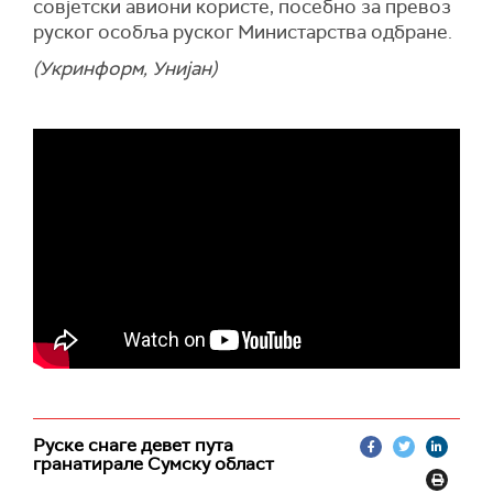
совјетски авиони користе, посебно за превоз
руског особља руског Министарства одбране.
(Укринформ, Унијан)
Руске снаге девет пута
гранатирале Сумску област