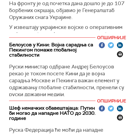
На фронту је од почетка дана дошло је до 107
борбених окршаја, објавио је Генералштаб
Оружаних снага Украјине.
У извештају украјинске војске о оперативним
информацијма са фронта се наводи да је
ОПШИРНИЈЕ
већина руских напада извршена у областима
Белоусов у Кини: Војна сарадња са
Курахова и Лимана.
Пекингом помаже глобалној
стабилности
(
Укринформ
)
Руски министар одбране Андреј Белоусов
рекао је током посете Кини да је војна
сарадња Москве и Пекинга важан елемент у
одржавању глобалне стабилности, пренели су
руски државни медији.
ОПШИРНИЈЕ
Белоусов је стигао у званичну посету
Шеф немачких обавештајаца: Путин
Пекингу, јавиле су раније руске новинске
би могао да нападне НАТО до 2030.
агенције позивајући се на његово
године
министарство.
Руска Федерација ће моћи да нападне