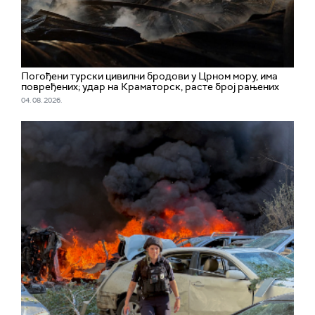
Погођени турски цивилни бродови у Црном мору, има
повређених; удар на Краматорск, расте број рањених
04. 08. 2026.