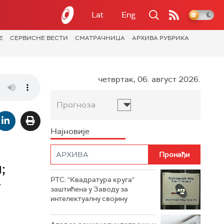
Lat
Eng
Е
СЕРВИСНЕ ВЕСТИ
СМАТРАЧНИЦА
АРХИВА РУБРИКА
четвртак, 06. август 2026.
Прогноза
Најновије
;
РТС: "Квадратура круга"
у
заштићена у Заводу за
интелектуалну својину