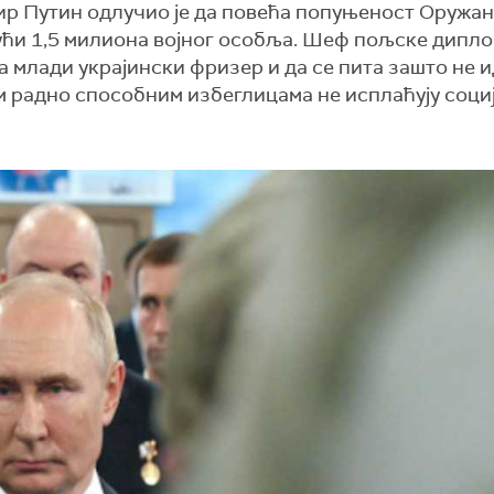
мир Путин одлучио је да повећа попуњеност Оружан
јући 1,5 милиона војног особља. Шеф пољске дипло
 млади украјински фризер и да се пита зашто не и
им радно способним избеглицама не исплаћују соци