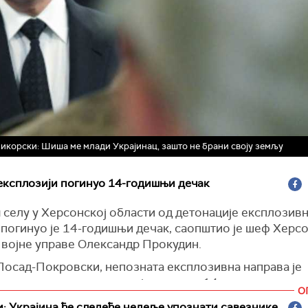
Сикорски: Шиша ме млади Украјинац, зашто не брани своју земљу
 експлозији погинуо 14-годишњи дечак
 селу у Херсонској области од детонације експлозив
 погинуо је 14-годишњи дечак, саопштио је шеф Херс
 војне управе Олександр Прокудин.
 Посад-Покровски, непозната експлозивна направа је
рала у шупи, услед чега је погинуо 14-годишњи дечак
О
 је Прокудин на
Телеграму
.
: Украјина ће следеће недеље упознати савезнике