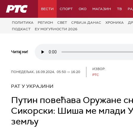
РТС
ВЕСТИ
СПОРТ
OKO
МАГАЗИН
ТВ
Р
ПОЛИТИКА
РЕГИОН
СВЕТ
СРБИЈА ДАНАС
ХРОНИКА
Д
ПОДКАСТ
ЕУ МОГУЋНОСТИ 2026
Читај ми!
ИЗВОР:
ПОНЕДЕЉАК, 16.09.2024, 05:50 -> 16:20
РТС
РАТ У УКРАЈИНИ
Путин повећава Оружане сн
Сикорски: Шиша ме млади Ук
земљу