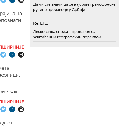
Да ли сте знали да се најбоље грамофонске
ручице производе у Србији
рајина на
упознати
Re: Eh...
Лесковачка спржа – производ са
заштићеним географским пореклом
.
ПШИРНИЈЕ
ентацији
и,
псолутно
мета
е
везници,
зговора
оме како
у вези са
е
ПШИРНИЈЕ
но онако
дугог