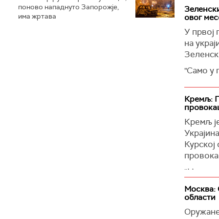
Зеленски
поново нападнуто Запорожје,
Уредба с
Зеленски
има жртава
овог мес
Британс
(Извести
Украјинц
У првој 
могли да
на украј
Зеленск
"И, нара
Желимо д
"Само у 
Лами.
више од 
већину с
(
Танјуг
)
Кремљ: П
ПВО буд
провока
ватрогас
Кремљ је
Зеленск
Украјин
(Укринф
Курској 
провока
"Надамо 
прималац
Москва: 
процену 
области
руског 
Оружане