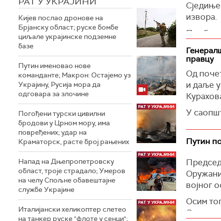
РАТ У УКРАЈИНИ
Сједиње
извора.
Кијев послао дронове на
Брјанску област; руске бомбе
Пет бив
циљале украјинске подземне
позвали
базе
Генералш
питању 
правцу
Путин именовао нове
одлагањ
Од почет
команданте; Макрон: Остајемо уз
Међутим,
и даље у
Украјину, Русија мора да
одговара за злочине
Британиј
Курахова
кључни з
У саопшт
Погођени турски цивилни
Влада ве
бродови у Црном мору, има
пограни
повређених; удар на
Генералн
Врше се 
Путин по
Краматорск, расте број рањених
админис
руске во
Министа
Напад на Дњепропетровску
Председ
"Од поче
област, троје страдалo; Умеров
мора да 
Оружани
сопствен
на челу Спољне обавештајне
војног о
Сада о 
службе Украјине
(
Укринф
кључним
Осим то
Италијански хеликоптер слетео
где ћем
Савезно
на танкер руске "флоте у сенци";