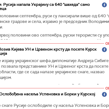
м за нешто мање од 12 дана", навео је Лами.
тупа на снагу у децембру ове године.
: Русија напала Украјину са 640 "шахеда" само
еца
ки министар спљних послова је додао да је важно под
ја)
е како би наставили да одбијају Русију у Црном мору и
половини септембра, руси су лансирали више од 640 "
 се изборе са огромним изазовима у ваздуху које Русиј
инске градове и села, изјавио је председник Володим
и.
вно, да подржавамо Украјинце обучавајући њихову вој
а Украјину у будућности ставимо у најјачу позицију", 
првој половини ово септембра, руски терористи су у
640 'шахеда' против украјинских градова и села. На ср
О
у наши војници оборили. Стално радимо на томе да ук
озив Кијева УН и Црвеном крсту да посете Курск
е ефикаснија. Јачамо наше ваздухопловство, мобилн
ција
не групе, све јединице противваздушне одбране", наг
 изјаву украјинског шефа дипломатије Андреја Сибиге,
и.
а позвала представнике УН и Црвеног крста да посете
орм)
области, где се сада налазе украјинске снаге, назвао
цијом.
се да такве провокативне изјаве неће бити схваћене 
О
а, ово је чиста провокација и, наравно, рачунамо на 
Ослобођена насеља Успеновка и Борки у Курској
таквих провокативних изјава", рекао је секретар за ш
председника Дмитриј Песков.
 снаге Русије ослободиле су насеља Успеновка и Бор