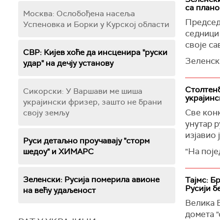
са плано
(
Украинс
Москва: Ослобођена насеља
Председн
Успеновка и Борки у Курској области
седници
своје са
СВР: Кијев хоће да инсценира "руски
Зеленски
удар" на дечју установу
различи
"Конкрет
Столтенб
Сикорски: У Варшави ме шиша
украјинс
свих тач
украјински фризер, зашто не брани
економск
Све кон
своју земљу
јасно. Ш
унутар р
праведно
изјавио 
Руси детаљно проучавају "сторм
Председ
"На поје
шедоу" и ХИМАРС
са глав
се њихо
ситуаци
политике
Зеленски: Русија померила авионе
Тајмс: Б
Рекао је
Русији б
(
Reuters
на већу удаљеност
како је 
Велика Б
домета "
(
Укринфо