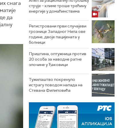
Апел за рационалну потрошњу
их снага
струје – климе троше трећину
матије
енергије у домаћинствима
де да
јалну
Регистровани први случајеви
грознице Западног Нила ове
године, двоје пацијената у
болници
Приштина, оптужница против
20 особа за наводне ратне
злочине у Ђаковици
Тужилаштво покренуло
истрагу поводом напада на
Стевана Филиповића