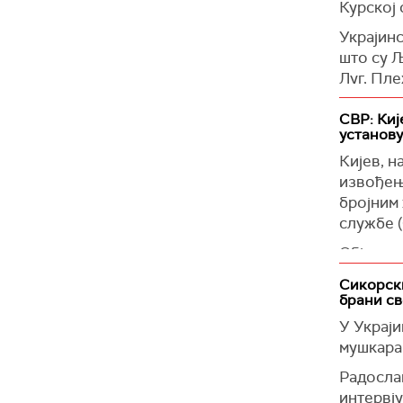
(Интерф
Курској 
Украјинс
што су 
Луг, Пл
(Извести
СВР: Киј
установу
Кијев, н
извођење
бројним
службе (
Објашњав
снага Ру
Сикорски
брани св
"Планира
учешће 
У Украји
спољне 
мушкара
Како нав
Радосла
подигну
интервју