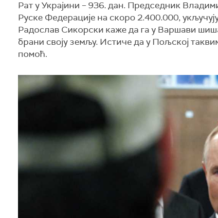
Рат у Украјини – 936. дан. Председник Влади
Руске Федерације на скоро 2.400.000, укључу
Радослав Сикорски каже да га у Варшави шиша
брани своју земљу. Истиче да у Пољској такв
помоћ.