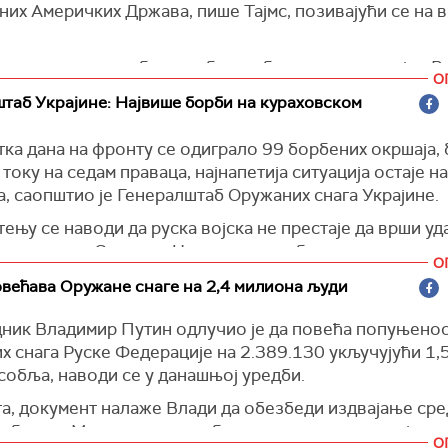
них Америчких Држава, пише Тајмс, позивајући се на 
ших секретара одбране и бивши британски премијер Р
О
 су председника британске Владе Кира Стармера да п
таб Украјине: Највише борби на кураховском
једностраног давања дозволе Украјини и упозорили да
а само охрабрити руског председника Владимира Пути
ка дана на фронту се одиграло 99 борбених окршаја, 
 више извора из британске Владе навело је за Тајмс 
 току на седам праваца, најнапетија ситуација остаје н
а неће "поступити сама", јер су амерички системи за 
, саопштио је Генералштаб Оружаних снага Украјине.
а осигурање да пројектили погоде своје циљеве.
ењу се наводи да руска војска не престаје да врши уд
рује да ће САД и даље вероватно дати зелено светло
чна насеља Сумске и Черниговске области.
О
ој скупштини УН у Њујорку, иако постоје поделе уну
артиљеријски напади, а бачено је и 11 вођених авио-
већава Оружане снаге на 2,4 милиона људи
трације америчког председника Џозефа Бајдена.
јске, преноси
Укринформ
.
р спољних послова Велике Британије Дејвид Лами рек
ник Владимир Путин одлучио је да повећа попуњено
тка дана Руси су испалили 15 противваздушних проје
постоји "заједничка стратегија" међу западним партнер
х снага Руске Федерације на 2.389.130 укључујући 1,
ој Курској области", тврди војни врх Украјине.
собља, наводи се у данашњој уредби.
томе разговарамо са Сједињеним Америчким Државама
орм
)
 савезницима, али наравно идемо на Генералну скупш
га, документ налаже Влади да обезбеди издвајање сре
о се сви састати са украјинским председником Волод
г буџета Министарству одбране за имплементацију ур
О