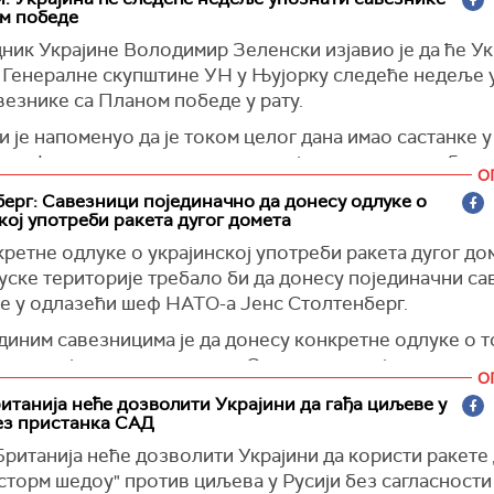
м победе
ка правда
)
ик Украјине Володимир Зеленски изјавио је да ће Ук
 Генералне скупштине УН у Њујорку следеће недеље 
везнике са Планом победе у рату.
 је напоменуо да је током целог дана имао састанке у
тим форматима за припрему украјинског плана победе
О
но, на састанцима се разговарало о стварној имплем
ерг: Савезници појединачно да донесу одлуке о
кој употреби ракета дугог домета
ака овог плана. Војни садржај, политички, дипломатск
и... А кораци неопходни Украјини су већ одређени, а
кретне одлуке о
украјинској
употреби ракета дугог до
та нам може дати најјачу могућу позицију за постизањ
уске територије требало би да донесу појединачни са
г мира", рекао је председник Украјине.
је у одлазећи шеф НАТО-а Јенс Столтенберг.
ник Волидимир Зеленски је током дана имао више ра
диним савезницима је да донесу конкретне одлуке о т
нокомандујућим Оружаних снага Олександром Сирским 
во оружје може користити. Савезници имају различит
О
јом на фронту, пише
Укринфомр
.
 у вези с тим", рекао је Столтенберг.
ританија неће дозволити Украјини да гађа циљеве у
 да Украјина у операцији у Курској области делује тач
ез пристанка САД
)
планирала.
ританија неће дозволити Украјини да користи ракете 
сторм шедоу" против циљева у Русији без сагласности
рм / Танјуг
)