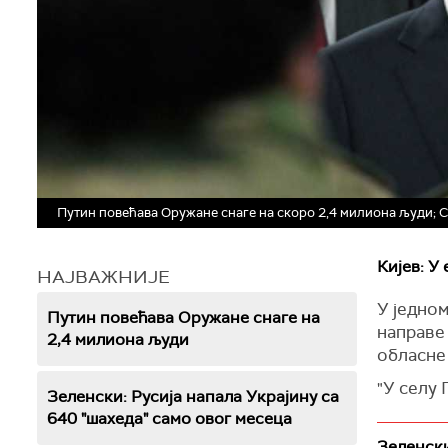
Путин повећава Оружане снаге на скоро 2,4 милиона људи; 
Кијев: У
НАЈВАЖНИЈЕ
У једном
Путин повећава Оружане снаге на
направе
2,4 милиона људи
обласне
"У селу
Зеленски: Русија напала Украјину са
експлоди
640 "шахеда" само овог месеца
написао
Зеленски