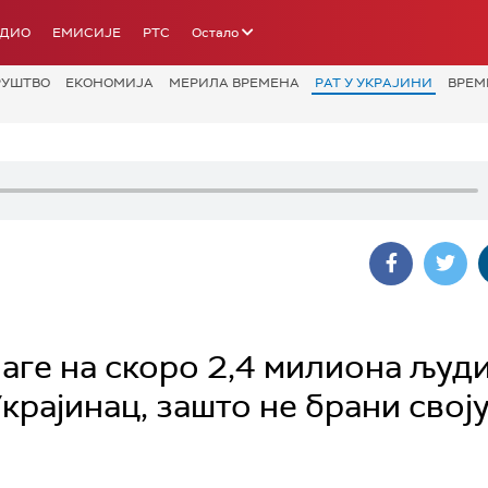
АДИО
ЕМИСИЈЕ
РТС
Остало
РУШТВО
ЕКОНОМИЈА
МЕРИЛА ВРЕМЕНА
РАТ У УКРАЈИНИ
ВРЕМ
аге на скоро 2,4 милиона људи
рајинац, зашто не брани свој