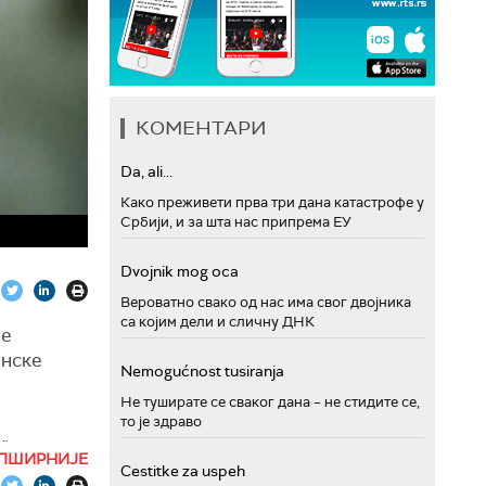
КОМЕНТАРИ
Da, ali...
Како преживети прва три дана катастрофе у
Србији, и за шта нас припрема ЕУ
Dvojnik mog oca
Вероватно свако од нас има свог двојника
са којим дели и сличну ДНК
не
онске
Nemogućnost tusiranja
Не туширате се сваког дана – не стидите се,
то је здраво
",
ПШИРНИЈЕ
Cestitke za uspeh