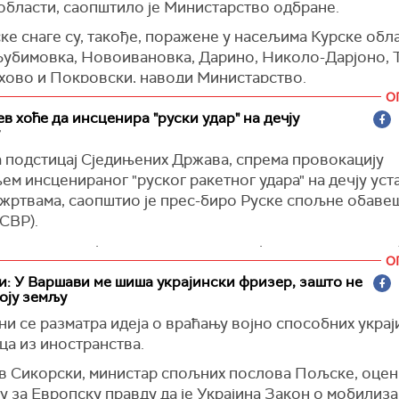
акс)
области, саопштило је Министарство одбране.
ке снаге су, такође, поражене у насељима Курске обл
Љубимовка, Новоивановка, Дарино, Николо-Дарјоно, 
ехово и Покровски, наводи Министарство.
О
ја)
ев хоће да инсценира "руски удар" на дечју
а подстицај Сједињених Држава, спрема провокацију
м инсценираног "руског ракетног удара" на дечју уст
 жртвама, саопштио је прес-биро Руске спољне обаве
СВР).
а се да украјинске власти планирају да изведу напад
О
сије на дечју болницу или вртић са великим бројем жр
: У Варшави ме шиша украјински фризер, зашто не
оју земљу
но је широко медијско извештавање о овој трагедији
водећих међународних медија", наводи се у саопштењу
ни се разматра идеја о враћању војно способних украј
обавештајне службе.
ца из иностранства.
оди ресор, на тај начин украјинске власти намеравају 
в Сикорски, министар спољних послова Пољске, оцени
 морал Оружаних снага и оправдају укидање Запада о
у за Европску правду да је Украјина Закон о мобилиза