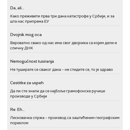
Da, ali...
Како преживети прва три дана катастрофе у Србији, и за
шта нас припрема ЕУ
Dvojnik mog oca
Вероватно свако од нас има свог двојника са којим дели и
сличну ДНК
Nemogućnost tusiranja
Не туширате се сваког дана – не стидите се, то је здраво
Cestitke za uspeh
Да ли сте знали да се најбоље грамофонске ручице
производе у Србији
Re: Eh...
Лесковачка спржа – производ са заштићеним географским
пореклом