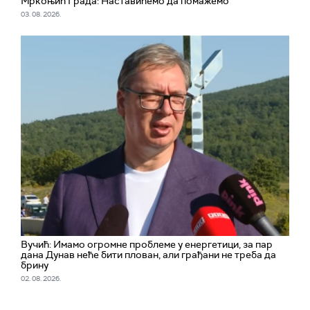
Мркоњић Града: Наставићемо да помажемо
03. 08. 2026.
Вучић: Имамо огромне проблеме у енергетици, за пар
дана Дунав неће бити плован, али грађани не треба да
брину
02. 08. 2026.