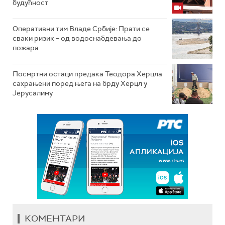
будућност
Оперативни тим Владе Србије: Прати се
сваки ризик – од водоснабдевања до
пожара
Посмртни остаци предака Теодора Херцла
сахрањени поред њега на брду Херцл у
Јерусалиму
КОМЕНТАРИ