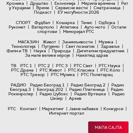
|
|
|
|
Хроника
Друштво
Економија
Мерила времена
Рат
|
|
|
|
у Украјини
Време
Сервисне вести
Сматрачница
|
Подкаст
ЕУ могућности 2026
|
|
|
|
СПОРТ
Фудбал
Кошарка
Тенис
Одбојка
|
|
|
|
Рукомет
Ватерполо
Атлетика
Ауто-мото
Остали
|
спортови
Меморијал РТС
|
|
|
МАГАЗИН
Живот
Занимљивости
Музика
|
|
|
|
Технологијa
Путујемо
Свет познатих
Здравље
|
|
|
|
Филм и ТВ
Наука
Природа
Дигитални предузетник
|
За мале велике хероје
Наизглед здрав
|
|
|
|
|
ТВ
РТС 1
РТС 2
РТС 3
РТС Свет
РТС Наука
|
|
|
|
РТС Драма
РТС Живот
РТС Класика
РТС Коло
|
|
РТС Трезор
РТС Музика
РТС Полетарац
|
|
РАДИО
Радио Београд 1
Радио Београд 2
Радио
|
|
|
Београд 3
Београд 202
Радио Плетеница
Радио
|
|
|
Рокенролер
Радио Џубокс
Радио Вртешка
Радио
|
Џезер
Архив
|
|
|
|
РТС
Контакт
Маркетинг
Јавне набавке
Конкурси
Интернет портал
МАПА САЈТА