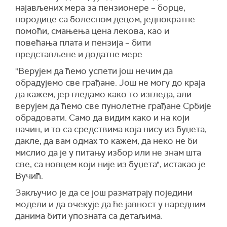
најављених мера за пензионере – борце,
Вучић.
породице са болесном децом, једнократне
помоћи, смањења цена лекова, као и
повећања плата и пензија – бити
представљене и додатне мере.
"Верујем да ћемо успети још нечим да
обрадујемо све грађане. Још не могу до краја
да кажем, јер гледамо како то изгледа, али
верујем да ћемо све пунолетне грађане Србије
обрадовати. Само да видим како и на који
начин, и то са средствима која нису из буџета,
дакле, да вам одмах то кажем, да неко не би
мислио да је у питању избор или не знам шта
све, са новцем који није из буџета", истакао је
Вучић.
Закључио је да се још разматрају поједини
модели и да очекује да ће јавност у наредним
данима бити упозната са детаљима.