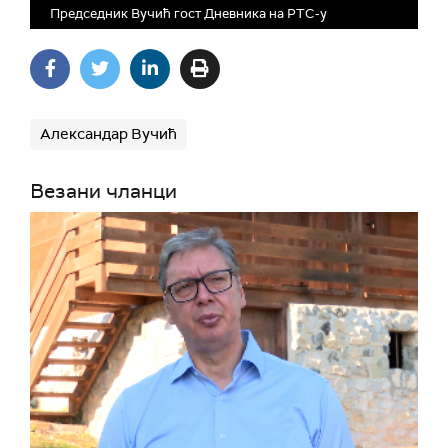
Председник Вучић гост Дневника на РТС-у
Александар Вучић
Везани чланци