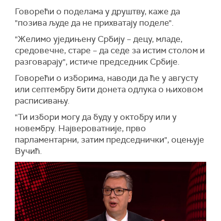
у политичке сврхе.
Говорећи о поделама у друштву, каже да
"Ово није нешто што има везе са политичким
"позива људе да не прихватају поделе".
партијама, већ са целом државом", истакао је
"Желимо уједињену Србију – децу, младе,
Вучић.
средовечне, старе – да седе за истим столом и
Објаснио је да је циљ платформе да грађанима
разговарају", истиче председник Србије.
омогући да безбедно и потпуно анонимно
Говорећи о изборима, наводи да ће у августу
поднесу пријаве о уоченим неправилностима
или септембру бити донета одлука о њиховом
и злоупотребама, пре свега када је реч о
расписивању.
јавним функционерима и запосленима у јавном
сектору.
"Ти избори могу да буду у октобру или у
новембру. Највероватније, прво
Као пример навео је случај у Бачкој Паланци,
парламентарни, затим председнички", оцењује
за који је оценио да надлежни нису реаговали
Вучић.
на време.
"Питам покрајинско министарство и
секретаријат за здравство зашто нису
реаговали до сада. Десет пута је требало да
реагују и да објасне тај случај грађанима,
односно ко је одговоран за то", рекао је