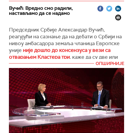
Вучић: Вредно смо радили,
настављамо да се надамо
Председник Србије Александар Вучић,
реагујући на сазнање да на дебати о Србији на
нивоу амбасадора земаља чланица Европске
уније
није дошло до консензуса у вези са
отварањем Кластера три
, каже да су две или
три земље биле снажно против.
ОПШИРНИЈЕ
"Највише ме погађа што су наши људи радили
вредно и урадили су све што Европска
комисија тражи. Показали смо да имамо
капацитет да спроведемо реформе брзо. Али,
не можемо да променимо политичку вољу.
Говорио сам да ће бити проблема и да није све
засновано на заслугама, али остаје нам да се
надамо", истиче Вучић.