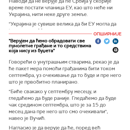
Наводи да не верује да ће Србија у скорије
ћете видети у Северној Македонији а да не
стигло и да видим можемо ли себе да
време постати чланица ЕУ, као што неће ни
пише и на албанском језику. Дакле, једино што
променимо. Морамо себе да променимо",
Украјина, нити неке друге земље.
је забрањено увек, свуда и свима, то је Србима.
истакао је Вучић.
Само мора да се смањује српски утицај", истиче
"Украјина је сувише велика да би ЕУ могла да
Вучић.
је прихвати. Ми смо за регион сувише велики
ОПШИРНИЈЕ
да би могли да нас прихвате. И, наравно,
Наводи да "толику мржњу код оних које су
"Верујем да ћемо обрадовати све
постоје и неке друге ствари, од Косова и
Срби довели на власт није видео до сада".
пунолетне грађане и то средствима
Метохије, односа према Русији и Народној
која нису из буџета"
"Они мрзе Србе јер им не дају српски језик,
Републици Кини... Све више и према
Говорећи о унутрашњим стварима, рекао је да
тробојку, а све су то обећавали. То су биле
Сједињеним Америчким Државама", истиче
ће пакет мера помоћи грађанима бити током
главне линије на којима су литије одржаване.
председник Србије.
септембра, уз очекивање да то буде и пре него
Нећу уопште да говорим о томе шта су све од
Наглашава да је Београд добро разумео
што је првобитно планирано.
мене тражили, какву врсту помоћи, а шта су
поруку Брисела.
добили и шта нису", закључује Вучић.
"Биће свакако у септембру месецу, и
"Не љутимо се, то су наши партнери, ви желите
гледаћемо да буде раније. Гледаћемо да буде
неке друге људе, све је то у реду. Понављам,
чак средином септембра, што је за 15 до
имам одређену врсту наде, захвалан сам
месец дана пре него што смо очекивали",
Урсули (Фон дер Лајен) и Антонију Кости... Они
навео је Вучић.
су уложили напор, чак се и борили за Србију.
Нагласио је да верује да ће, поред већ
Међутим, ми треба да живимо", закључује