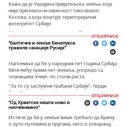
Каже да је Украјина пријатељска земља, која
није признала независност такозваног
Косова, а која поштује територијални
интегритет Србије.
"Нама је пријатељска земља и Русија, која се
ОПШИРНИЈЕ
такође залаже за очување територијалног
"Балтичке и земље Бенелукса
интегритета Србије. Ми се тако понашамо,
тражиле санкције Русији"
одговорно, и наставићемо да градимо добре
односе са Кијевом и Москвом, али нећемо да
Напомиње да ће у наредних пет година Србија
мењамо своју политику тако што ће било ко да
бити међу првих пет земаља, упоредо са
врши притисак на нас", истиче Вучић.
чланицама Уније, по стопи раста.
Наглашава да је проблем што је поново избио
"За то су заслужни грађани Србије", тврди
сукоб између Сједињених Америчких Држава
Вучић.
и Ирана
.
ОПШИРНИЈЕ
Говорећи о увођењу санкција Русији, указује
"Од Хрватске ништа ново и
"Нама то прави огроман проблем око цена
неочекивано"
да су све балтичке и земље Бенелукса
нафте. Сутра поново морамо да издвајамо
тражиле управо то.
државне паре да бисмо чували, отприлике,
Истиче да би у земљи више требало да брину
исту цену нафте, односно нафтних деривата, а
о ауто-путевима и пругама, него о отварању