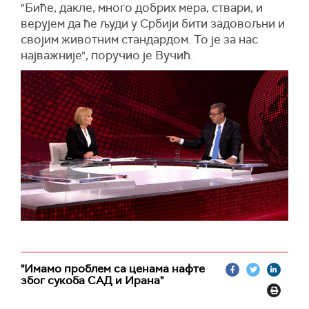
"Биће, дакле, много добрих мера, ствари, и
верујем да ће људи у Србији бити задовољни и
својим животним стандардом. То је за нас
најважније", поручио је Вучић.
"Имамо проблем са ценама нафте
због сукоба САД и Ирана"