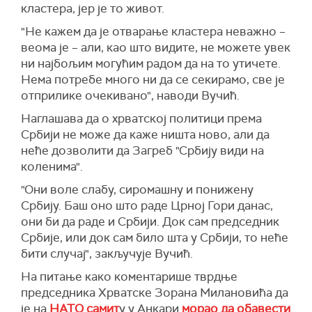
то се дешава сада и због 50 одсто уништених
кластера, јер је то живот.
рафинерија у Русији", закључује председник
"Не кажем да је отварање кластера неважно –
Србије.
веома је – али, као што видите, не можете увек
ни најбољим могућим радом да на то утичете.
Нема потребе много ни да се секирамо, све је
отприлике очекивано", наводи Вучић.
Наглашава да о хрватској политици према
Србији не може да каже ништа ново, али да
неће дозволити да Загреб "Србију види на
коленима".
"Они воле слабу, сиромашну и понижену
Србију. Баш оно што раде Црној Гори данас,
они би да раде и Србији. Док сам председник
Србије, или док сам било шта у Србији, то неће
бити случај", закључује Вучић.
На питање како коментарише тврдње
председника Хрватске Зорана Милановића да
је на
НАТО самит
у у Анкари
морао да обавести