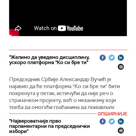
"Желимо да уведемо дисциплину,
ускоро платформа "Ко си бре ти"
Председник Србије Александар Вучић је
најавио да ће платформа "Ко си бре ти" бити
покренута у петак, истичући да није реч о
страначком пројекту, већ о механизму који
треба да омогући грађанима да пријављују
неправилности и злоупотребе.
ОПШИРНИЈЕ
"Највероватније прво
Навео је да су се већ појавиле лажне верзије
парламентарни па председнички
платформе, које су, како је рекао, направљене
избори"