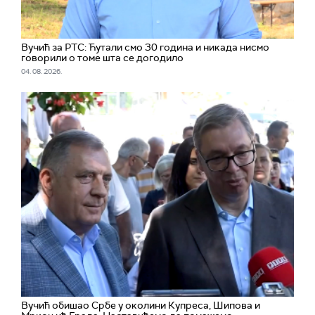
Вучић за РТС: Ћутали смо 30 година и никада нисмо
говорили о томе шта се догодило
04. 08. 2026.
Вучић обишао Србе у околини Купреса, Шипова и