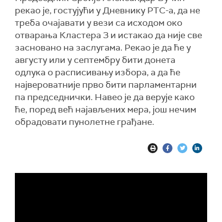
рекао је, гостујући у Дневнику РТС-а, да не
треба очајавати у вези са исходом око
отварања Кластера 3 и истакао да није све
засновано на заслугама. Рекао је да ће у
августу или у септембру бити донета
одлука о расписивању избора, а да ће
највероватније прво бити парламентарни
па председнички. Навео је да верује како
ће, поред већ најављених мера, још нечим
обрадовати пунолетне грађане.