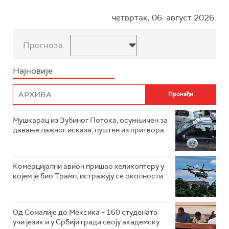
четвртак, 06. август 2026.
Прогноза
Најновије
Мушкарац из Зубиног Потока, осумњичен за
давање лажног исказа, пуштен из притвора
Комерцијални авион пришао хеликоптеру у
којем је био Трамп, истражују се околности
Од Сомалије до Мексика – 160 студената
учи језик и у Србији гради своју академску