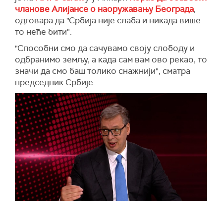
чланове Алијансе о наоружавању Београда
,
одговара да "Србија није слаба и никада више
то неће бити".
"Способни смо да сачувамо своју слободу и
одбранимо земљу, а када сам вам ово рекао, то
значи да смо баш толико снажнији", сматра
председник Србије.