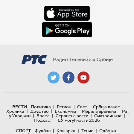
Радио Телевизија Србије
|
|
|
|
ВЕСТИ
Политика
Регион
Свет
Србија данас
|
|
|
|
Хроника
Друштво
Економија
Мерила времена
Рат
|
|
|
|
у Украјини
Време
Сервисне вести
Сматрачница
|
Подкаст
ЕУ могућности 2026
|
|
|
|
СПОРТ
Фудбал
Кошарка
Тенис
Одбојка