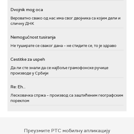
Dvojnik mog oca
Вероватно свако од нас има свог двојника са којим дели и
сличну ДНК
Nemogućnost tusiranja
Не туширате се сваког дана – не стидите се, то је здраво
Cestitke za uspeh
Да ли сте знали да се најбоље грамофонске ручице
производе у Србији
Re: Eh...
Лесковачка спржа – производ са заштићеним географским
пореклом
Преузмите РТС мобилну апликацију