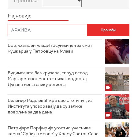
Прогноза
Најновије
Бор, ухапшен младић осумњичен за смрт
мушкарца у Петровцу на Млави
Будимпешта без крузера, спруд испод
Маргаретиног моста – низак водостај
Дунава мења слику региона
Велимир Радојевић крв дао стоти пут, из
Института упозоравају да су залихе
довољне за два дана
Патријарх Порфирије угостио учеснике
кампа "Србија те зове" у Храму Светог Саве: