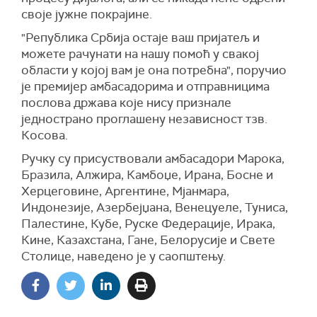
своје јужне покрајине.
"Република Србија остаје ваш пријатељ и
можете рачунати на нашу помоћ у свакој
области у којој вам је она потребна", поручио
је премијер амбасадорима и отправницима
послова држава које нису признале
једнострано проглашену независност тзв.
Косова.
Ручку су присуствовали амбасадори Марока,
Бразила, Алжира, Камбоџе, Ирана, Босне и
Херцеговине, Аргентине, Мјанмара,
Индонезије, Азербејџана, Венецуеле, Туниса,
Палестине, Кубе, Руске Федерације, Ирака,
Кине, Казахстана, Гане, Белорусије и Свете
Столице, наведено је у саопштењу.