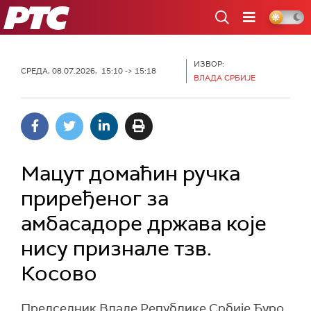
РТС
ИЗВОР:
СРЕДА, 08.07.2026, 15:10 -> 15:18
ВЛАДА СРБИЈЕ
Мацут домаћин ручка
приређеног за
амбасадоре држава које
нису признале тзв.
Косово
Председник Владе Републике Србије Ђуро