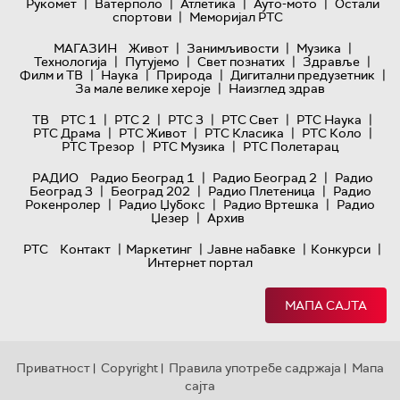
|
|
|
|
Рукомет
Ватерполо
Атлетика
Ауто-мото
Остали
|
спортови
Меморијал РТС
|
|
|
МАГАЗИН
Живот
Занимљивости
Музика
|
|
|
|
Технологијa
Путујемо
Свет познатих
Здравље
|
|
|
|
Филм и ТВ
Наука
Природа
Дигитални предузетник
|
За мале велике хероје
Наизглед здрав
|
|
|
|
|
ТВ
РТС 1
РТС 2
РТС 3
РТС Свет
РТС Наука
|
|
|
|
РТС Драма
РТС Живот
РТС Класика
РТС Коло
|
|
РТС Трезор
РТС Музика
РТС Полетарац
|
|
РАДИО
Радио Београд 1
Радио Београд 2
Радио
|
|
|
Београд 3
Београд 202
Радио Плетеница
Радио
|
|
|
Рокенролер
Радио Џубокс
Радио Вртешка
Радио
|
Џезер
Архив
|
|
|
|
РТС
Контакт
Маркетинг
Јавне набавке
Конкурси
Интернет портал
МАПА САЈТА
Приватност
Copyright
Правила употребе садржаја
Мапа
|
|
|
сајта