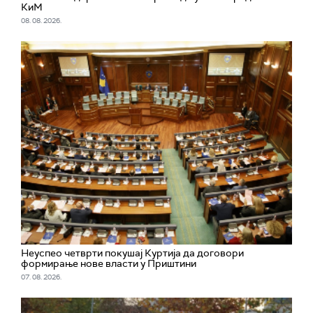
КиМ
08. 08. 2026.
Неуспео четврти покушај Куртија да договори
формирање нове власти у Приштини
07. 08. 2026.