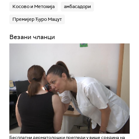
Косово и Метохија
амбасадори
Премијер Ђуро Мацут
Везани чланци
Бесплатни дерматолошки прегледи у више средина на