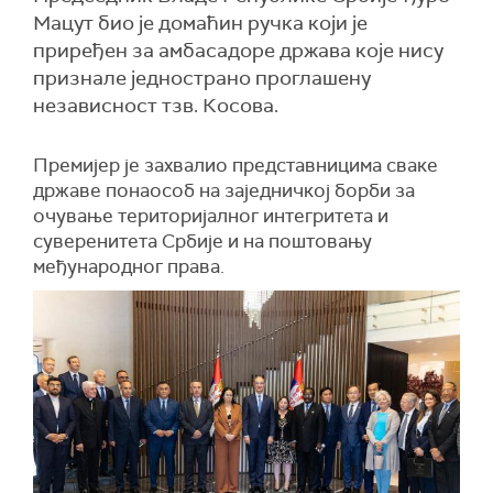
Мацут био је домаћин ручка који је
приређен за амбасадоре држава које нису
признале једнострано проглашену
независност тзв. Косова.
Премијер је захвалио представницима сваке
државе понаособ на заједничкој борби за
очување територијалног интегритета и
суверенитета Србије и на поштовању
међународног права.