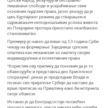
српски народ, укључујући бесправно
лишавање слободе и ускраћивање свих
основних људских права, јасно указују да је
циљ Куртијевог режима да стварањем и
одржавањем неподношљивих услова живота
из Покрајине протера преостало неалбанско
становништво.
Премијер је навео да више од 13 година Срби
чекају на формирање Заједнице српских
општина као механизам за заштиту својих
индивидуалних и колективних права.
"Користим ову прилику да поновим да је то
обавезујуће и представља део Бриселског
споразума", рекао је председник Владе и
позвао све пријатеље Србије да наставе да
врше притисак на Приштину како би испунила
своје обавезе.
Истакао је да Београд остаје посвећен
процесу дијалога, али се никада неће одрећи