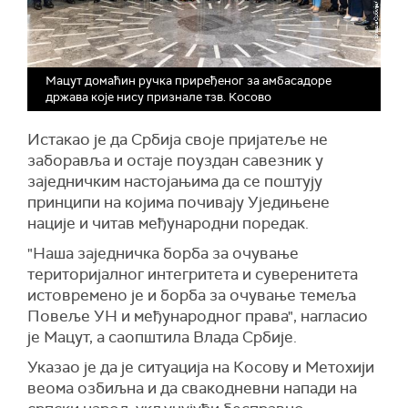
Мацут домаћин ручка приређеног за амбасадоре
држава које нису признале тзв. Косово
Истакао је да Србија своје пријатеље не
заборавља и остаје поуздан савезник у
заједничким настојањима да се поштују
принципи на којима почивају Уједињене
нације и читав међународни поредак.
"Наша заједничка борба за очување
територијалног интегритета и суверенитета
истовремено је и борба за очување темеља
Повеље УН и међународног права", нагласио
је Мацут, а саопштила Влада Србије.
Указао је да је ситуација на Косову и Метохији
веома озбиљна и да свакодневни напади на