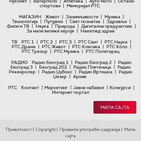
|
|
|
|
Рукомет
Ватерполо
Атлетика
Ауто-мото
Остали
|
спортови
Меморијал РТС
|
|
|
МАГАЗИН
Живот
Занимљивости
Музика
|
|
|
|
Технологијa
Путујемо
Свет познатих
Здравље
|
|
|
|
Филм и ТВ
Наука
Природа
Дигитални предузетник
|
За мале велике хероје
Наизглед здрав
|
|
|
|
|
ТВ
РТС 1
РТС 2
РТС 3
РТС Свет
РТС Наука
|
|
|
|
РТС Драма
РТС Живот
РТС Класика
РТС Коло
|
|
РТС Трезор
РТС Музика
РТС Полетарац
|
|
РАДИО
Радио Београд 1
Радио Београд 2
Радио
|
|
|
Београд 3
Београд 202
Радио Плетеница
Радио
|
|
|
Рокенролер
Радио Џубокс
Радио Вртешка
Радио
|
Џезер
Архив
|
|
|
|
РТС
Контакт
Маркетинг
Јавне набавке
Конкурси
Интернет портал
МАПА САЈТА
Приватност
Copyright
Правила употребе садржаја
Мапа
|
|
|
сајта