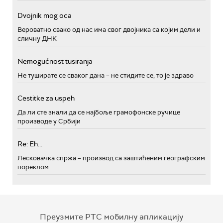
Dvojnik mog oca
Вероватно свако од нас има свог двојника са којим дели и
сличну ДНК
Nemogućnost tusiranja
Не туширате се сваког дана – не стидите се, то је здраво
Cestitke za uspeh
Да ли сте знали да се најбоље грамофонске ручице
производе у Србији
Re: Eh...
Лесковачка спржа – производ са заштићеним географским
пореклом
Преузмите РТС мобилну апликацију