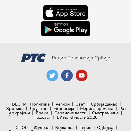
Радио Телевизија Србије
|
|
|
|
ВЕСТИ
Политика
Регион
Свет
Србија данас
|
|
|
|
Хроника
Друштво
Економија
Мерила времена
Рат
|
|
|
|
у Украјини
Време
Сервисне вести
Сматрачница
|
Подкаст
ЕУ могућности 2026
|
|
|
|
СПОРТ
Фудбал
Кошарка
Тенис
Одбојка