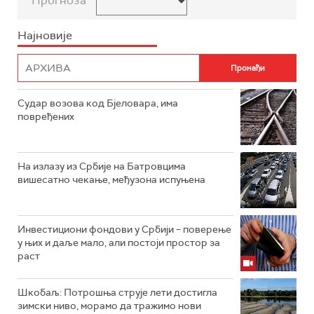
Прогноза
Најновије
Судар возова код Бјеловара, има
повређених
На излазу из Србије на Батровцима
вишесатно чекање, међузона испуњена
Инвестициони фондови у Србији – поверење
у њих и даље мало, али постоји простор за
раст
Шкобаљ: Потрошња струје лети достигла
зимски ниво, морамо да тражимо нови