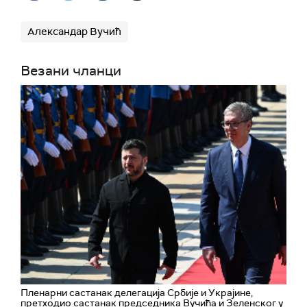
Александар Вучић
Везани чланци
Пленарни састанак делегација Србије и Украјине,
претходио састанак председника Вучића и Зеленског у