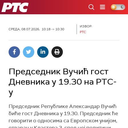
РТС
ИЗВОР:
СРЕДА, 08.07.2026, 10:18 -> 10:30
РТС
Председник Вучић гост
Дневника у 19.30 на РТС-
у
Председник Републике Александар Вучић
биће гост Дневника у 19.30. Председник ће
говорити о односима са Европском унијом,
отварању Кластера 3, спољној политици