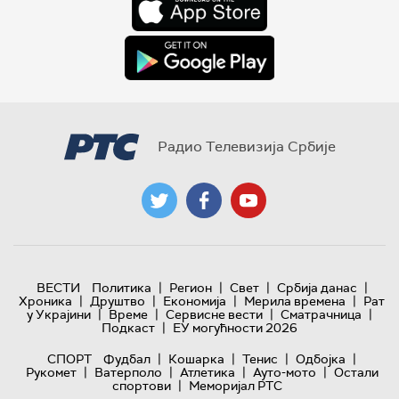
Радио Телевизија Србије
|
|
|
|
ВЕСТИ
Политика
Регион
Свет
Србија данас
|
|
|
|
Хроника
Друштво
Економија
Мерила времена
Рат
|
|
|
|
у Украјини
Време
Сервисне вести
Сматрачница
|
Подкаст
ЕУ могућности 2026
|
|
|
|
СПОРТ
Фудбал
Кошарка
Тенис
Одбојка
|
|
|
|
Рукомет
Ватерполо
Атлетика
Ауто-мото
Остали
|
спортови
Меморијал РТС