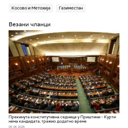
Косово и Метохија
Газиместан
Везани чланци
Прекинута конститутивна седница у Приштини – Курти
нема кандидата, тражио додатно време
06. 08. 2026.