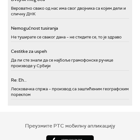
Вероватно свако од нас има свог двојника са којим дели и
сличну ДНК
Nemogućnost tusiranja
Не туширате се сваког дана – не стидите се, то је здраво
Cestitke za uspeh
Да ли сте знали да се најбоље грамофонске ручице
производе у Србији
Re: Eh...
Лесковачка спржа – производ са заштићеним географским
пореклом
Преузмите РТС мобилну апликацију