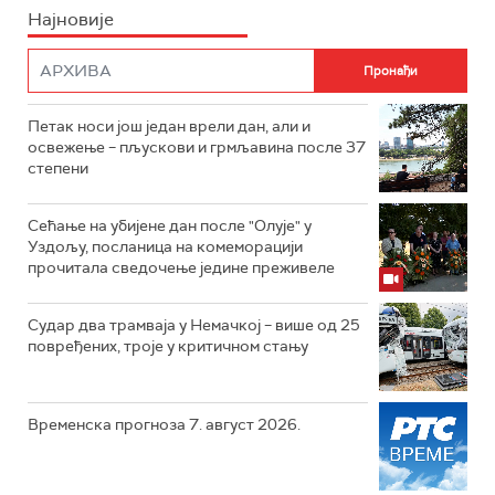
Најновије
Петак носи још један врели дан, али и
освежење – пљускови и грмљавина после 37
степени
Сећање на убијене дан после "Олује" у
Уздољу, посланица на комеморацији
прочитала сведочење једине преживеле
Судар два трамваја у Немачкој – више од 25
повређених, троје у критичном стању
Временска прогноза 7. август 2026.