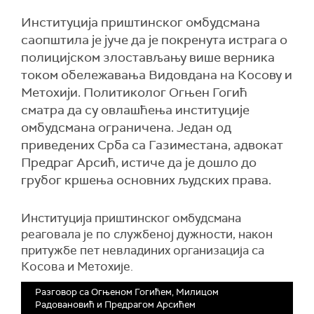
Институција приштинског омбудсмана
саопштила је јуче да је покренута истрага о
полицијском злостављању више верника
током обележавања Видовдана на Косову и
Метохији. Политиколог Огњен Гогић
сматра да су овлашћења институције
омбудсмана ограничена. Један од
приведених Срба са Газиместана, адвокат
Предраг Арсић, истиче да је дошло до
грубог кршења основних људских права.
Институција приштинског омбудсмана
реаговала је по службеној дужности, након
притужбе пет невладиних организација са
Косова и Метохије.
Разговор са Огњеном Гогићем, Милицом
Радовановић и Предрагом Арсићем