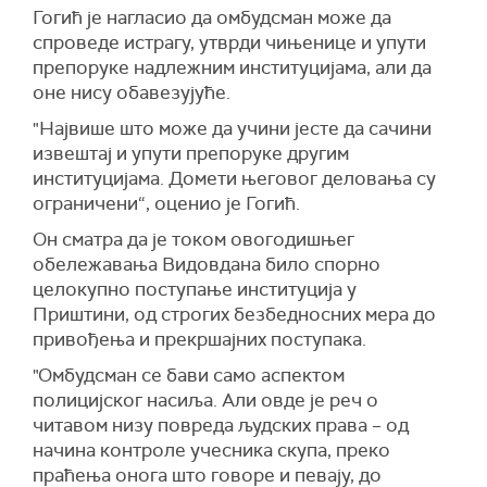
Гогић је нагласио да омбудсман може да
спроведе истрагу, утврди чињенице и упути
препоруке надлежним институцијама, али да
оне нису обавезујуће.
"Највише што може да учини јесте да сачини
извештај и упути препоруке другим
институцијама. Домети његовог деловања су
ограничени“, оценио је Гогић.
Он сматра да је током овогодишњег
обележавања Видовдана било спорно
целокупно поступање институција у
Приштини, од строгих безбедносних мера до
привођења и прекршајних поступака.
"Омбудсман се бави само аспектом
полицијског насиља. Али овде је реч о
читавом низу повреда људских права – од
начина контроле учесника скупа, преко
праћења онога што говоре и певају, до