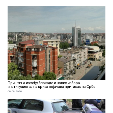
Приштина између блокаде и нових избора –
институционална криза појачава притисак на Србе
06. 08. 2026.