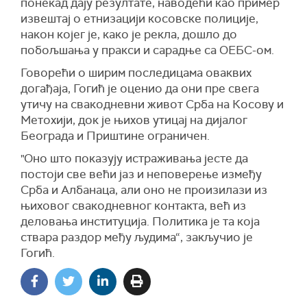
понекад дају резултате, наводећи као пример
извештај о етнизацији косовске полиције,
након којег је, како је рекла, дошло до
побољшања у пракси и сарадње са ОЕБС-ом.
Говорећи о ширим последицама оваквих
догађаја, Гогић је оценио да они пре свега
утичу на свакодневни живот Срба на Косову и
Метохији, док је њихов утицај на дијалог
Београда и Приштине ограничен.
"Оно што показују истраживања јесте да
постоји све већи јаз и неповерење између
Срба и Албанаца, али оно не произилази из
њиховог свакодневног контакта, већ из
деловања институција. Политика је та која
ствара раздор међу људима“, закључио је
Гогић.