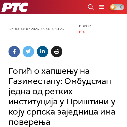
РТС
ИЗВОР:
СРЕДА, 08.07.2026, 09:50 -> 13:26
РТС
Гогић о хапшењу на
Газиместану: Омбудсман
једна од ретких
институција у Приштини у
коју српска заједница има
поверења