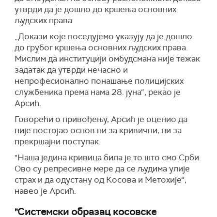
утврди да је дошло до кршења основних
људских права.
„Докази које поседујемо указују да је дошло
до грубог кршења основних људских права.
Мислим да институцији омбудсмана није тежак
задатак да утврди нечасно и
непрофесионално понашање полицијских
службеника према нама 28. јуна“, рекао је
Арсић.
Говорећи о привођењу, Арсић је оценио да
није постојао основ ни за кривични, ни за
прекршајни поступак.
"Наша једина кривица била је то што смо Срби.
Ово су репресивне мере да се људима улије
страх и да одустану од Косова и Метохије“,
навео је Арсић.
"Системски образац косовске