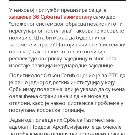
У њиховој притужби прецизира се да је
хапшење 36 Срба на Газиместану
само део
"сложеног системског обрасца незаконитог и
нерегуларног поступања" такозване косовске
полиције. Шта би могао да буде епилог
започете истраге? На који начин се "системски
образац" такозване косовске полиције
рефлектује на српску заједницу и због чега
изостаје реакција међународне заједнице.
Политиколог Огњен Гогић оценио је за РТС да
је реч о једној од ретких институција у коју
Срби имају поверења, али је указао да су њена
овлашћења ограничена и да не може да
отклони, како је навео, системске проблеме у
поступању косовске полиције.
Један од приведених Срба са Газиместана,
адвокат Предраг Арсић, изјавио је да очекује
да омбудсман на основу расположивих доказа