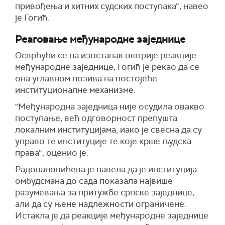
привођења и хитних судских поступака“, навео
је Гогић.
Реаговање међународне заједнице
Осврћући се на изостанак оштрије реакције
међународне заједнице, Гогић је рекао да се
она углавном позива на постојеће
институционалне механизме.
"Међународна заједница није осудила овакво
поступање, већ одговорност препушта
локалним институцијама, иако је свесна да су
управо те институције те које крше људска
права“, оценио је.
Радовановићева је навела да је институција
омбудсмана до сада показала највише
разумевања за притужбе српске заједнице,
али да су њене надлежности ограничене.
Истакла је да реакције међународне заједнице