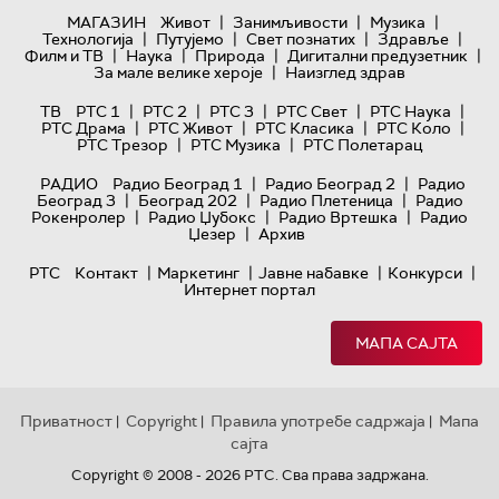
|
|
|
МАГАЗИН
Живот
Занимљивости
Музика
|
|
|
|
Технологијa
Путујемо
Свет познатих
Здравље
|
|
|
|
Филм и ТВ
Наука
Природа
Дигитални предузетник
|
За мале велике хероје
Наизглед здрав
|
|
|
|
|
ТВ
РТС 1
РТС 2
РТС 3
РТС Свет
РТС Наука
|
|
|
|
РТС Драма
РТС Живот
РТС Класика
РТС Коло
|
|
РТС Трезор
РТС Музика
РТС Полетарац
|
|
РАДИО
Радио Београд 1
Радио Београд 2
Радио
|
|
|
Београд 3
Београд 202
Радио Плетеница
Радио
|
|
|
Рокенролер
Радио Џубокс
Радио Вртешка
Радио
|
Џезер
Архив
|
|
|
|
РТС
Контакт
Маркетинг
Јавне набавке
Конкурси
Интернет портал
МАПА САЈТА
Приватност
Copyright
Правила употребе садржаја
Мапа
|
|
|
сајта
Copyright © 2008 - 2026 РТС. Сва права задржана.