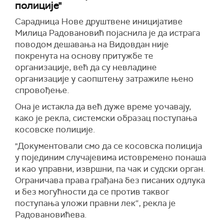
полиције"
Сарадница Нове друштвене иницијативе
Милица Радовановић појаснила је да истрага
поводом дешавања на Видовдан није
покренута на основу притужбе те
организације, већ да су невладине
организације у саопштењу затражиле њено
спровођење.
Она је истакла да већ дуже време уочавају,
како је рекла, системски образац поступања
косовске полиције.
"Документовали смо да се косовска полиција
у појединим случајевима истовремено понаша
и као управни, извршни, па чак и судски орган.
Ограничава права грађана без писаних одлука
и без могућности да се против таквог
поступања уложи правни лек“, рекла је
Радовановићева.