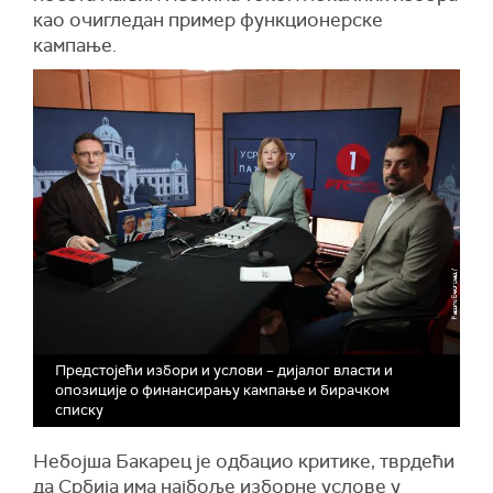
као очигледан пример функционерске
кампање.
Предстојећи избори и услови – дијалог власти и
опозиције о финансирању кампање и бирачком
списку
Небојша Бакарец је одбацио критике, тврдећи
да Србија има најбоље изборне услове у