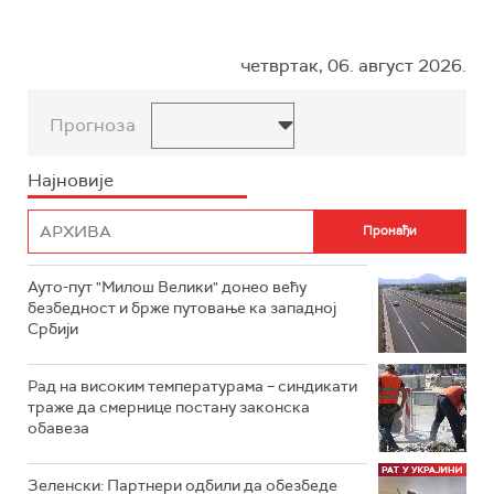
четвртак, 06. август 2026.
Прогноза
Најновије
Ауто-пут "Милош Велики" донео већу
безбедност и брже путовање ка западној
Србији
Рад на високим температурама – синдикати
траже да смернице постану законска
обавеза
Зеленски: Партнери одбили да обезбеде