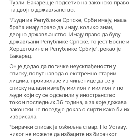
Тузли, Бакарец је подсетио на законско право
на двојно држављанство.
"Људи из Републике Српске, Срби имају, наша
браћа имају право да имају, колико знам,
двојно држављанство. Имају право да буду
држављани Републике Српске, то јест Босне и
Херцеговине и Републике Србије", рекао је
Бакарец.
Он је додао да логичке неусклађености у
списку, попут навода о екстремно старим
лицима, произилазе из чињенице да се у
списку налази између милион и милион и по
људи који су се одселили у иностранство
током последњих 36 година, а за које држава
законски не поседује доказ о смрти како би их
избрисала.
"Бирачки списак је озбиљна ствар. По Уставу,
никог не можете да избаците из бирачког