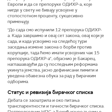
Европи и да се препоруке ОДИХР-а, које
нигде у свету не бивају усвојене у
стопостотном проценту, сукцесивно
примењују.
"До сада смо испунили 12 препорука ОДИХР-
а. Када завршимо и овај сет закона, овај који је
сада, и када усвојимо на следећој тури
заседања измене закона о борби против
корупције, тада ћемо имати усвојених чак 15
препорука ОДИХР-а“, објаснио је Бакарец,
наглашавајући да су последњим реформама
укинута јемства, јасно дефинисани лимити и
уведена обавезна обука за рад у бирачким
одборима.
Статус и ревизија бирачког списка
Дебата се заоштрила и око питања
транспарентности и тачности бирачког списка.
Потпредседник НПС-а Ђокић изнео је сумње