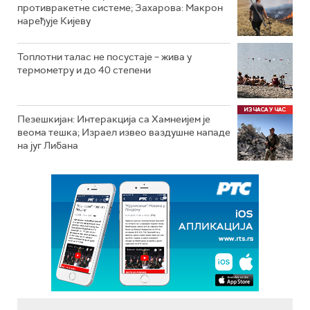
противракетне системе; Захарова: Макрон
наређује Кијеву
Топлотни талас не посустаје – жива у
термометру и до 40 степени
Пезешкијан: Интеракција са Хамнеијем је
веома тешка; Израел извео ваздушне нападе
на југ Либана