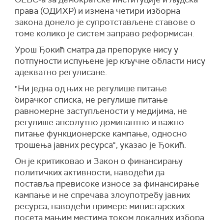
права (ОДИХР) и измена четири изборна
закона донело је супротстављене ставове о
томе колико је систем заправо реформисан.
Урош Ђокић сматра да препоруке нису у
потпуности испуњене јер кључне области нису
адекватно регулисане.
"Ни једна од њих не регулише питање
бирачког списка, не регулише питање
равномерне заступљености у медијима, не
регулише апсолутно доминантно и важно
питање функционерске кампање, односно
трошења јавних ресурса“, указао је Ђокић.
Он је критиковао и Закон о финансирању
политичких активности, наводећи да
поставља превисоке износе за финансирање
кампање и не спречава злоупотребу јавних
ресурса, наводећи примере министарских
посета мањим местима током локалних избора