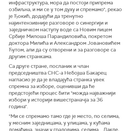
инфраструктура, мора да постоји припрема
озбиљна, и ми се у том духу и спремамо", рекао
је Ђокић, додајући да тренутно
најинтензивније разговоре о синергији и
заједничком наступу воде са Новим лицем
Србије Милоша Парандиловића, покретом
доктора Милића и Александром Јовановићем
Ћутом, али да су отворени и за разговоре са
другим странкама.
Са друге стране, посланик и члан
председништва СНС-а Небојша Бакарец
нагласио је да је владајућа странка увек
спремна за изборе, оценивши да ће
предстојећи процес бити "можда најважнији
избори у историји вишестраначја за 36
година".
"Ми се спремамо тамо где је место, по селима,
у месним заједницама, у улицама, у кућама
домаћина, значи у градовима, селима... Дакле,