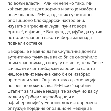
по вољи власти... Али ми нећемо тако. Ми
хоћемо да се договоримо и зато је изабран
осам чланова РЕМ-а, од којих су четворо
опозиционо блокадерски настројени,
изузетно агресивни људи, пуни говора
мржње", изјавио је Бакарец, додајући да су тих
четворо чланова након избора изненада
поднели оставке.
Бакарец је најавио да ће Скупштина донети
аутентично тумачење како би се омогућило
овим члановима да повуку оставке, те да ће се
сачекати и септембарски избори за савете
националних мањина како би се изабрао
преостали члан. Он је истакао да опозиција
погрешно доживљава РЕМ као "чаробни
штапи"“ за гашење медија, те закључио да су
медији у Србији "најслободнији и
најлибералнији" у Европи, док истовремено
оптужује поједине опозиционе медије за