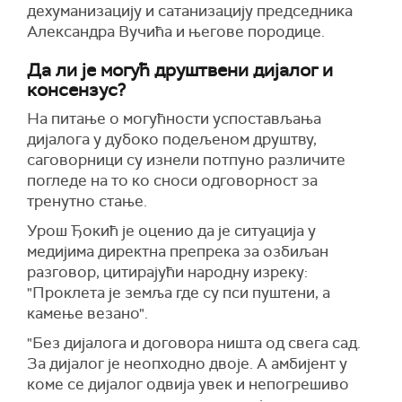
дехуманизацију и сатанизацију председника
Александра Вучића и његове породице.
Да ли је могућ друштвени дијалог и
консензус?
На питање о могућности успостављања
дијалога у дубоко подељеном друштву,
саговорници су изнели потпуно различите
погледе на то ко сноси одговорност за
тренутно стање.
Урош Ђокић је оценио да је ситуација у
медијима директна препрека за озбиљан
разговор, цитирајући народну изреку:
"Проклета је земља где су пси пуштени, а
камење везано".
"Без дијалога и договора ништа од свега сад.
За дијалог је неопходно двоје. А амбијент у
коме се дијалог одвија увек и непогрешиво