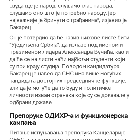
свуда где је народ, слушамо глас народа,
слушамо оно што је потребно народу, јер
најважније је бринути о грађанима", изјавио је
Бакарец.
Он је потврдио да ће назив њихове листе бити
"Уједињена Србија", да излазе под именом и
презименом лидера Александра Вучића, као и
да ће се на листи наћи најбољи студенти који
су при крају студија. Поводом кандидатура,
Бакарец је навео да СНС има више могућих
кандидата достојних председничке функције,
али да је могуће да то буду и политичке
личности изван странака које су се доказале у
одбрани државе.
Препоруке ОДИХР-а и функционерска
кампања
Питање испуњавања препорука Канцеларије
ОЕБС-а за демократске институције и људска