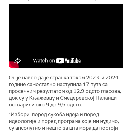
Он је навео да је странка током 2023. и 2024.
године самостално наступила 17 пута са
просечним резултатом од 12,9 одсто гласова,
док су у Књажевцу и Смедеревској Паланци
остварили око 9 до 9,5 одсто.
"Избори, поред сукоба идеја и поред
идеологије и поред програма које ми нудимо,
су апсолутно и нешто за шта мора да постоји