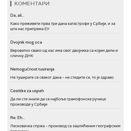
КОМЕНТАРИ
Da, ali...
Како преживети прва три дана катастрофе у Србији, и за
шта нас припрема ЕУ
Dvojnik mog oca
Вероватно свако од нас има свог двојника са којим дели и
сличну ДНК
Nemogućnost tusiranja
Не туширате се сваког дана – не стидите се, то је здраво
Cestitke za uspeh
Да ли сте знали да се најбоље грамофонске ручице
производе у Србији
Re: Eh...
Лесковачка спржа – производ са заштићеним географским