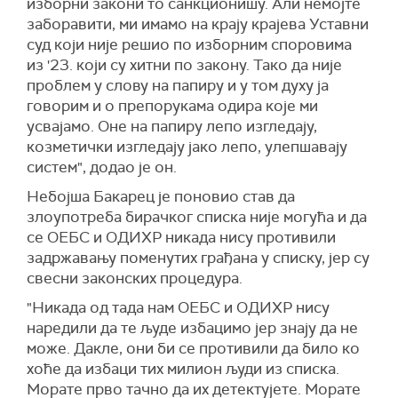
изборни закони то санкционишу. Али немојте
заборавити, ми имамо на крају крајева Уставни
суд који није решио по изборним споровима
из '23. који су хитни по закону. Тако да није
проблем у слову на папиру и у том духу ја
говорим и о препорукама одира које ми
усвајамо. Оне на папиру лепо изгледају,
козметички изгледају јако лепо, улепшавају
систем", додао је он.
Небојша Бакарец је поновио став да
злоупотреба бирачког списка није могућа и да
се ОЕБС и ОДИХР никада нису противили
задржавању поменутих грађана у списку, јер су
свесни законских процедура.
"Никада од тада нам ОЕБС и ОДИХР нису
наредили да те људе избацимо јер знају да не
може. Дакле, они би се противили да било ко
хоће да избаци тих милион људи из списка.
Морате прво тачно да их детектујете. Морате