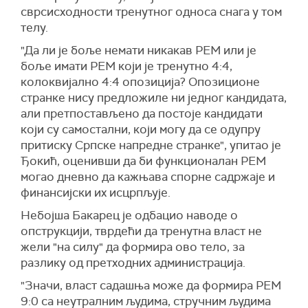
сврсисходности тренутног односа снага у том
телу.
"Да ли је боље немати никакав РЕМ или је
боље имати РЕМ који је тренутно 4:4,
колоквијално 4:4 опозиција? Опозиционе
странке нису предложиле ни једног кандидата,
али претпостављено да постоје кандидати
који су самостални, који могу да се одупру
притиску Српске напредне странке", упитао је
Ђокић, оценивши да би функционалан РЕМ
могао дневно да кажњава спорне садржаје и
финансијски их исцрпљује.
Небојша Бакарец је одбацио наводе о
опструкцији, тврдећи да тренутна власт не
жели "на силу" да формира ово тело, за
разлику од претходних администрација.
"Значи, власт садашња може да формира РЕМ
9:0 са неутралним људима, стручним људима