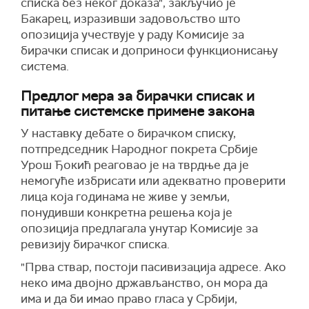
списка без неког доказа", закључио је
Бакарец, изразивши задовољство што
опозиција учествује у раду Комисије за
бирачки списак и доприноси функционисању
система.
Предлог мера за бирачки списак и
питање системске примене закона
У наставку дебате о бирачком списку,
потпредседник Народног покрета Србије
Урош Ђокић реаговао је на тврдње да је
немогуће избрисати или адекватно проверити
лица која годинама не живе у земљи,
понудивши конкретна решења која је
опозиција предлагала унутар Комисије за
ревизију бирачког списка.
"Прва ствар, постоји пасивизација адресе. Ако
неко има двојно држављанство, он мора да
има и да би имао право гласа у Србији,