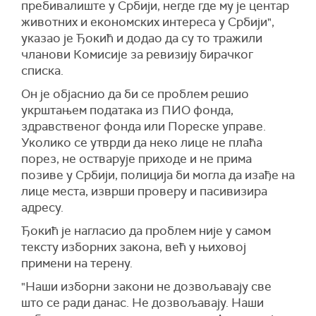
пребивалиште у Србији, негде где му је центар
животних и економских интереса у Србији",
указао је Ђокић и додао да су то тражили
чланови Комисије за ревизију бирачког
списка.
Он је објаснио да би се проблем решио
укрштањем података из ПИО фонда,
здравственог фонда или Пореске управе.
Уколико се утврди да неко лице не плаћа
порез, не остварује приходе и не прима
позиве у Србији, полиција би могла да изађе на
лице места, изврши проверу и пасивизира
адресу.
Ђокић је нагласио да проблем није у самом
тексту изборних закона, већ у њиховој
примени на терену.
"Наши изборни закони не дозвољавају све
што се ради данас. Не дозвољавају. Наши