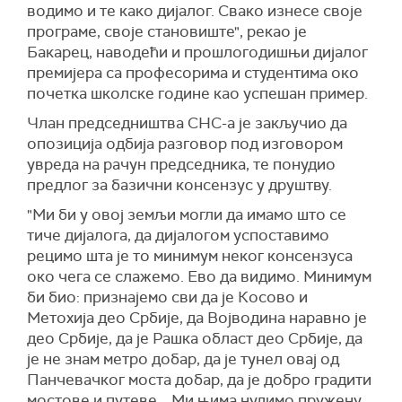
водимо и те како дијалог. Свако изнесе своје
програме, своје становиште", рекао је
Бакарец, наводећи и прошлогодишњи дијалог
премијера са професорима и студентима око
почетка школске године као успешан пример.
Члан председништва СНС-а је закључио да
опозиција одбија разговор под изговором
увреда на рачун председника, те понудио
предлог за базични консензус у друштву.
"Ми би у овој земљи могли да имамо што се
тиче дијалога, да дијалогом успоставимо
рецимо шта је то минимум неког консензуса
око чега се слажемо. Ево да видимо. Минимум
би био: признајемо сви да је Косово и
Метохија део Србије, да Војводина наравно је
део Србије, да је Рашка област део Србије, да
је не знам метро добар, да је тунел овај од
Панчевачког моста добар, да је добро градити
мостове и путеве... Ми њима нудимо пружену