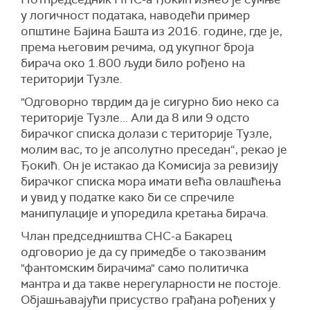
у логичност података, наводећи пример
општине Бајина Башта из 2016. године, где је,
према његовим речима, од укупног броја
бирача око 1.800 људи било рођено на
територији Тузле.
"Одговорно тврдим да је сигурно био неко са
територије Тузле... Али да 8 или 9 одсто
бирачког списка долази с територије Тузле,
молим вас, то је апсолутно преседан“, рекао је
Ђокић. Он је истакао да Комисија за ревизију
бирачког списка мора имати већа овлашћења
и увид у податке како би се спречиле
манипулације и упоредила кретања бирача.
Члан председништва СНС-а Бакарец
одговорио је да су примедбе о такозваним
"фантомским бирачима" само политичка
мантра и да такве нерегуларности не постоје.
Објашњавајући присуство грађана рођених у