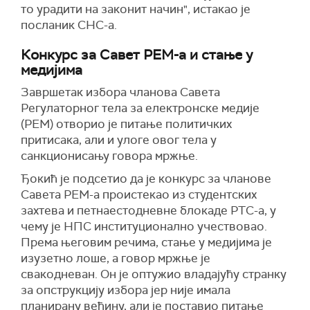
то урадити на законит начин", истакао је
посланик СНС-а.
Конкурс за Савет РЕМ-а и стање у
медијима
Завршетак избора чланова Савета
Регулаторног тела за електронске медије
(РЕМ) отворио је питање политичких
притисака, али и улоге овог тела у
санкционисању говора мржње.
Ђокић је подсетио да је конкурс за чланове
Савета РЕМ-а проистекао из студентских
захтева и петнаестодневне блокаде РТС-а, у
чему је НПС институционално учествовао.
Према његовим речима, стање у медијима је
изузетно лоше, а говор мржње је
свакодневан. Он је оптужио владајућу странку
за опструкцију избора јер није имала
планирану већину, али је поставио питање