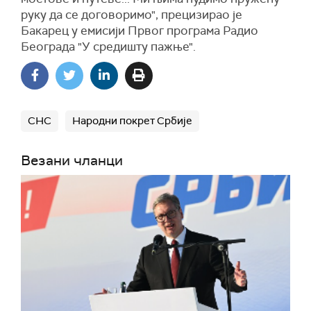
руку да се договоримо", прецизирао је
Бакарец у емисији Првог програма Радио
Београда "У средишту пажње".
СНС
Народни покрет Србије
Везани чланци