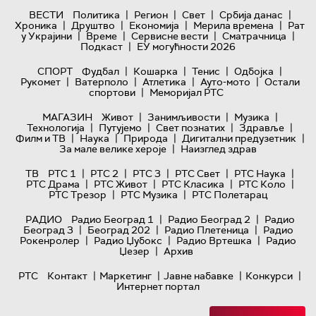
|
|
|
|
ВЕСТИ
Политика
Регион
Свет
Србија данас
|
|
|
|
Хроника
Друштво
Економија
Мерила времена
Рат
|
|
|
|
у Украјини
Време
Сервисне вести
Сматрачница
|
Подкаст
ЕУ могућности 2026
|
|
|
|
СПОРТ
Фудбал
Кошарка
Тенис
Одбојка
|
|
|
|
Рукомет
Ватерполо
Атлетика
Ауто-мото
Остали
|
спортови
Меморијал РТС
|
|
|
МАГАЗИН
Живот
Занимљивости
Музика
|
|
|
|
Технологијa
Путујемо
Свет познатих
Здравље
|
|
|
|
Филм и ТВ
Наука
Природа
Дигитални предузетник
|
За мале велике хероје
Наизглед здрав
|
|
|
|
|
ТВ
РТС 1
РТС 2
РТС 3
РТС Свет
РТС Наука
|
|
|
|
РТС Драма
РТС Живот
РТС Класика
РТС Коло
|
|
РТС Трезор
РТС Музика
РТС Полетарац
|
|
РАДИО
Радио Београд 1
Радио Београд 2
Радио
|
|
|
Београд 3
Београд 202
Радио Плетеница
Радио
|
|
|
Рокенролер
Радио Џубокс
Радио Вртешка
Радио
|
Џезер
Архив
|
|
|
|
РТС
Контакт
Маркетинг
Јавне набавке
Конкурси
Интернет портал