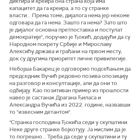
диктира и креира она страна која има
капацитет да га креира, а то су странке
власти... Према томе, дијалога нема јер некоме
одговара да га нема. Зашто га нема? Зато што
је дијалог основна претпоставка и постулат
демократије", поручио је Ђокић, додајући да су
Народном покрету Србије и Мирославу
Алексићу држава и грађани на првом месту,
док су другима приоритет личне привилегије.
Небојша Бакарец је одговорио подсећањем да
председник Вучић редовно позива опозицију
на разговор и консултације, али да они то
одбијају. Као позитиван пример из прошлости
навео је састанак Драгана Ђиласа и
Александра Вучића из 2022. године, назвавши
то "извесним детантом".
"Странка господина Ђокића седи у скупштини.
Неке друге странке бојкотују. Ја мислим да је
то погрешно... Треба да седе у скупштини и ту