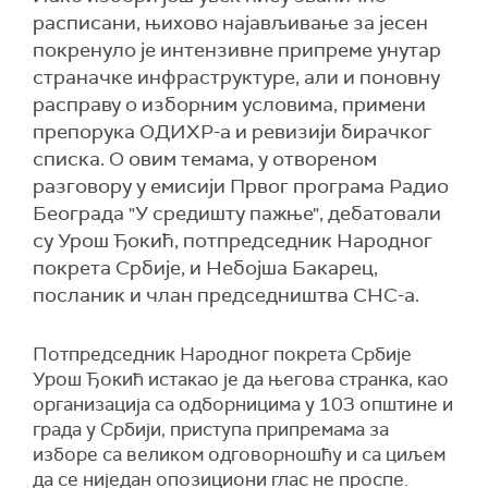
расписани, њихово најављивање за јесен
покренуло је интензивне припреме унутар
страначке инфраструктуре, али и поновну
расправу о изборним условима, примени
препорука ОДИХР-а и ревизији бирачког
списка. О овим темама, у отвореном
разговору у емисији Првог програма Радио
Београда "У средишту пажње", дебатовали
су Урош Ђокић, потпредседник Народног
покрета Србије, и Небојша Бакарец,
посланик и члан председништва СНС-а.
Потпредседник Народног покрета Србије
Урош Ђокић истакао је да његова странка, као
организација са одборницима у 103 општине и
града у Србији, приступа припремама за
изборе са великом одговорношћу и са циљем
да се ниједан опозициони глас не проспе.