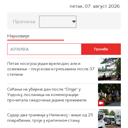
петак, 07. август 2026.
Прогноза
Најновије
Петак носи још један врели дан, али и
освежење – пљускови и грмљавина после 37
степени
Сећање на убијене дан после "Олује" у
Уздољу, посланица на комеморацији
прочитала сведочење једине преживеле
Судар два трамваја у Немачкој – више од 25
повређених, троје у критичном стању