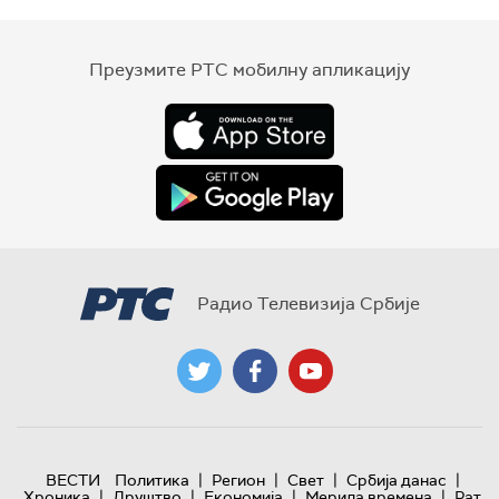
Преузмите РТС мобилну апликацију
Радио Телевизија Србије
|
|
|
|
ВЕСТИ
Политика
Регион
Свет
Србија данас
|
|
|
|
Хроника
Друштво
Економија
Мерила времена
Рат