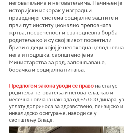
неговатељима и неговатељима. Начињен је
историјски искорак у изградњи
праведнијег система социјалне заштите и
први пут институционално препозната
жртва, посвећеност и свакодневна борба
родитеља који су свој живот посветили
бризи о деци којој је неопходна целодневна
нега и подршка, саопштено је из
Министарства за рад, запошљавање,
борачка и социјална питања.
Предлогом закона уводи се право
на статус
родитеља неговатеља и неговатеља, као и
месечна новчана накнада од 65.000 динара, уз
уплату доприноса за здравствено, пензијско и
инвалидско осигурање, наводи се у
саопштењу Владе.