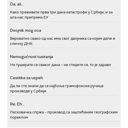
Da, ali...
Како преживети прва три дана катастрофе у Србији, и за
шта нас припрема ЕУ
Dvojnik mog oca
Вероватно свако од нас има свог двојника са којим дели и
сличну ДНК
Nemogućnost tusiranja
Не туширате се сваког дана – не стидите се, то је здраво
Cestitke za uspeh
Да ли сте знали да се најбоље грамофонске ручице
производе у Србији
Re: Eh...
Лесковачка спржа – производ са заштићеним географским
пореклом