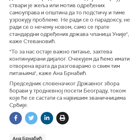
ствари је жеља или мотив одређених
самоуправа и општина да то подстичу и тиме
узрокују проблеме. Не ради се о парадоксу, не
ради се о нечему новом, само се прате
стандардни одређених држава чланица Уније",
каже Стевановић.
"То за нас остаје важно питање, захтева
континуирани дијалог. Очекујем да ћемо имати
отворена врата да разговарамо о свим тим
питањима", каже
Ана Б
рнабић.
Председник словеначког Државног збора
борави у тродневној посети Београду, током
које ће се састати са највишим званичницима
Србије.
Ана Брнабић