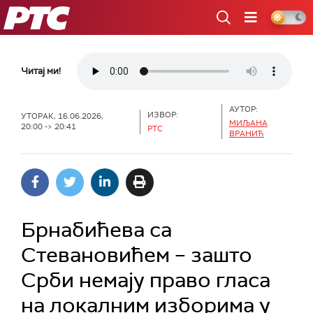
РТС
Читај ми!
АУТОР:
ИЗВОР:
УТОРАК, 16.06.2026,
МИЉАНА
20:00 -> 20:41
РТС
ВРАНИЋ
Брнабићева са
Стевановићем – зашто
Срби немају право гласа
на локалним изборима у