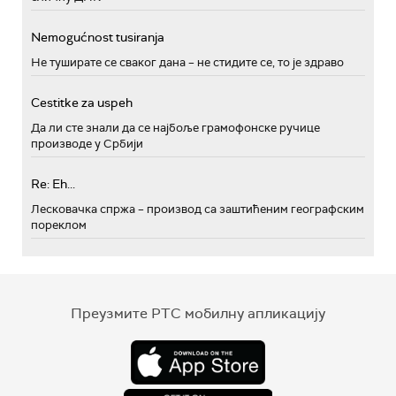
Nemogućnost tusiranja
Не туширате се сваког дана – не стидите се, то је здраво
Cestitke za uspeh
Да ли сте знали да се најбоље грамофонске ручице
производе у Србији
Re: Eh...
Лесковачка спржа – производ са заштићеним географским
пореклом
Преузмите РТС мобилну апликацију