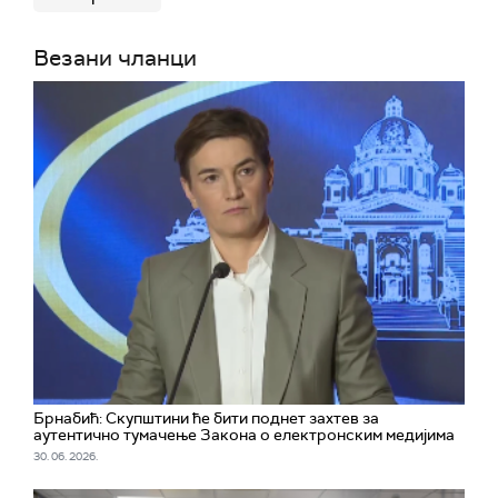
Везани чланци
Брнабић: Скупштини ће бити поднет захтев за
аутентично тумачење Закона о електронским медијима
30. 06. 2026.