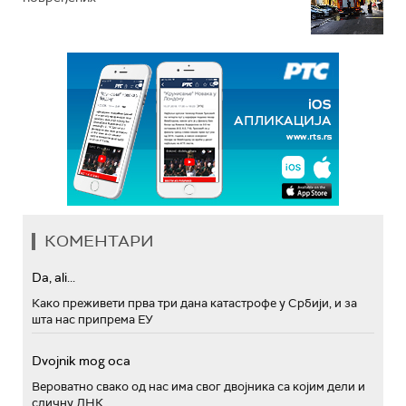
КОМЕНТАРИ
Da, ali...
Како преживети прва три дана катастрофе у Србији, и за
шта нас припрема ЕУ
Dvojnik mog oca
Вероватно свако од нас има свог двојника са којим дели и
сличну ДНК