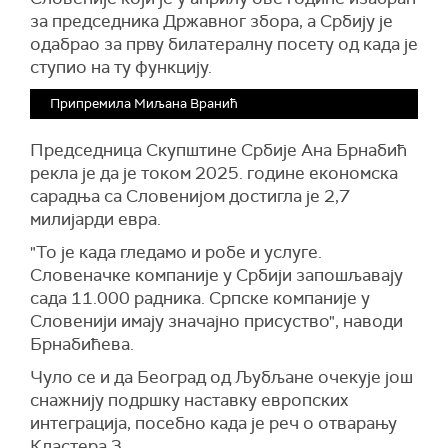
за председника Државног збора, а Србију је
одабрао за прву билатералну посету од када је
ступио на ту функцију.
Припремила Миљана Вранић
Председница Скупштине Србије Ана Брнабић
рекла је да је током 2025. године економска
сарадња са Словенијом достигла је 2,7
милијарди евра.
"То је када гледамо и робе и услуге.
Словеначке компаније у Србији запошљавају
сада 11.000 радника. Српске компаније у
Словенији имају значајно присуство", наводи
Брнабићева.
Чуло се и да Београд од Љубљане очекује још
снажнију подршку наставку европских
интеграција, посебно када је реч о отварању
Кластера 3.