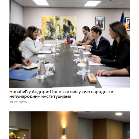
Брнабић у Андори: Посета у циљу јаче сарадње у
међународним институцијама
29. 05. 2026.