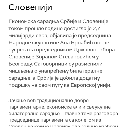
Словенији
Економска сарадња Србије и Словеније
током прошле године достигла је 2,7
милијарди евра, објавила је председница
Народне скупштине Ана Брнабић после
сусрета са председником Државног збора
Словеније Зораном Стевановићем у
Београду. Саговорници су разменили
мишљења о унапређењу билатералне
сарадње, а Србија је добила додатну
подршку на свом путу ка Европској унији.
Јачање већ традиционално добре
парламентарне, економске али и свеукупне
билатералне сарадње – главне теме разговора
председнице парламента са колегом из
Словеније који је у априлу ове године изабран