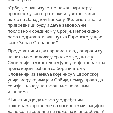
"Србија је наш изузетно важан партнер у
првом реду као стратешки изузетно важан
актер на Западном Балкану. Желимо да наши
привредници буду и даље задовољни
пословном средином у Србији. Непрекидно
ћемо подржавати ваш пут ка Европској унији",
каже Зоран Стевановић.
Представници два парламента одговарали су
на питања о положају српске заједнице у
Словенији, а у контексту јуче усвојеног закона
према којем грађани са боравиштем у
Словенији из земаља које нису у Европској
унији, међу којима је и Србија, немају право да
се изјашњавају на тамошњим локалним
изборима.
"Чињеница је да имамо у одређеним
општинама проблеме са масивном миграцијом,
да локална средине не може да је апсорбује. У