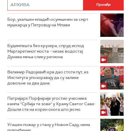
Бор, ухапшен младић осумњичен за смрт
мушкарца у Петровцу на Млави
Будимпешта без крузера, спруд испод
Маргаретиног моста – низак водостај
Дунава мења слику региона
Велимир Радојевић крв дао стоти пут, из
Института упозоравају да су залихе
довољне за два дана
Патријарх Порфирије угостио учеснике
кампа "Србија те зове" у Храму Светог Саве:
Дошли сте на корен онога што јесмо
Угашен пожар у стану у Новом Саду, нема
повређених