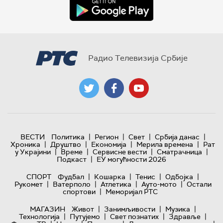
Радио Телевизија Србије
|
|
|
|
ВЕСТИ
Политика
Регион
Свет
Србија данас
|
|
|
|
Хроника
Друштво
Економија
Мерила времена
Рат
|
|
|
|
у Украјини
Време
Сервисне вести
Сматрачница
|
Подкаст
ЕУ могућности 2026
|
|
|
|
СПОРТ
Фудбал
Кошарка
Тенис
Одбојка
|
|
|
|
Рукомет
Ватерполо
Атлетика
Ауто-мото
Остали
|
спортови
Меморијал РТС
|
|
|
МАГАЗИН
Живот
Занимљивости
Музика
|
|
|
|
Технологијa
Путујемо
Свет познатих
Здравље