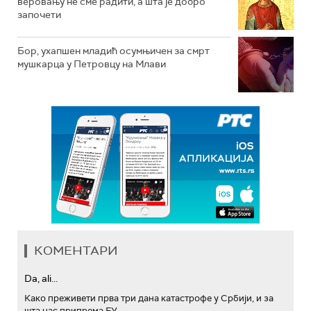
веровању не сме радити, а шта је добро
започети
Бор, ухапшен младић осумњичен за смрт
мушкарца у Петровцу на Млави
КОМЕНТАРИ
Da, ali...
Како преживети прва три дана катастрофе у Србији, и за
шта нас припрема ЕУ