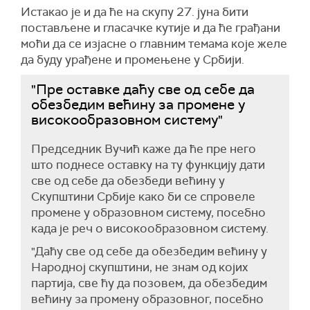
Истакао је и да ће на скупу 27. јуна бити
постављене и гласачке кутије и да ће грађани
моћи да се изјасне о главним темама које желе
да буду урађене и промењене у Србији.
"Пре оставке даћу све од себе да
обезбедим већину за промене у
високообразовном систему"
Председник Вучић каже да ће пре него
што поднесе оставку на ту функцију дати
све од себе да обезбеди већину у
Скупштини Србије како би се спровеле
промене у образовном систему, посебно
када је реч о високообразовном систему.
"Даћу све од себе да обезбедим већину у
Народној скупштини, не знам од којих
партија, све ћу да позовем, да обезбедим
већину за промену образовног, посебно