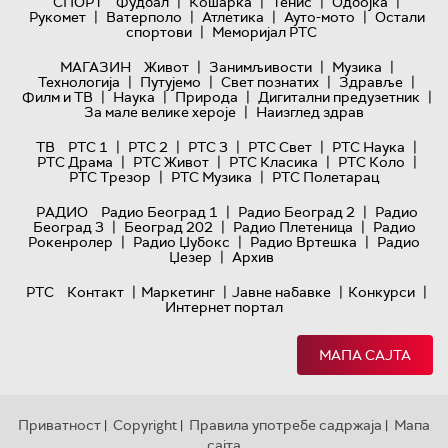
|
|
|
|
СПОРТ
Фудбал
Кошарка
Тенис
Одбојка
|
|
|
|
Рукомет
Ватерполо
Атлетика
Ауто-мото
Остали
|
спортови
Меморијал РТС
|
|
|
МАГАЗИН
Живот
Занимљивости
Музика
|
|
|
|
Технологијa
Путујемо
Свет познатих
Здравље
|
|
|
|
Филм и ТВ
Наука
Природа
Дигитални предузетник
|
За мале велике хероје
Наизглед здрав
|
|
|
|
|
ТВ
РТС 1
РТС 2
РТС 3
РТС Свет
РТС Наука
|
|
|
|
РТС Драма
РТС Живот
РТС Класика
РТС Коло
|
|
РТС Трезор
РТС Музика
РТС Полетарац
|
|
РАДИО
Радио Београд 1
Радио Београд 2
Радио
|
|
|
Београд 3
Београд 202
Радио Плетеница
Радио
|
|
|
Рокенролер
Радио Џубокс
Радио Вртешка
Радио
|
Џезер
Архив
|
|
|
|
РТС
Контакт
Маркетинг
Јавне набавке
Конкурси
Интернет портал
МАПА САЈТА
Приватност
Copyright
Правила употребе садржаја
Мапа
|
|
|
сајта