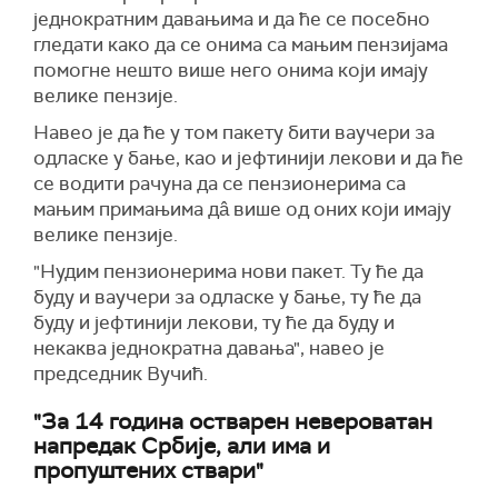
једнократним давањима и да ће се посебно
гледати како да се онима са мањим пензијама
помогне нешто више него онима који имају
велике пензије.
Навео је да ће у том пакету бити ваучери за
одласке у бање, као и јефтинији лекови и да ће
се водити рачуна да се пензионерима са
мањим примањима дâ више од оних који имају
велике пензије.
"Нудим пензионерима нови пакет. Ту ће да
буду и ваучери за одласке у бање, ту ће да
буду и јефтинији лекови, ту ће да буду и
некаква једнократна давања", навео је
председник Вучић.
"За 14 година остварен невероватан
напредак Србије, али има и
пропуштених ствари"