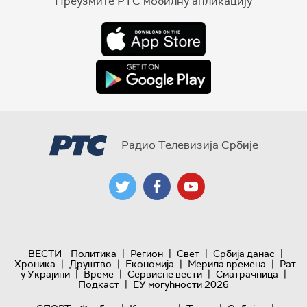
Преузмите РТС мобилну апликацију
Радио Телевизија Србије
|
|
|
|
ВЕСТИ
Политика
Регион
Свет
Србија данас
|
|
|
|
Хроника
Друштво
Економија
Мерила времена
Рат
|
|
|
|
у Украјини
Време
Сервисне вести
Сматрачница
|
Подкаст
ЕУ могућности 2026