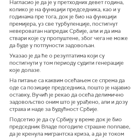
Нагласио је да је у претходних девет година,
колико је на функцији председника, као и у
годинама пре тога, док је био на функцији
премијера, уз све турбуленције, постигнут
невероватан напредак Србије, али и да има
ствари које су пропуштене, због чега не може
да буде у потпуности задовољан.
Указао је да ће о резултатима који су
постигнути у том периоду судити генерације
које долазе.
На питање са каквим осећањем се спрема да
оде са позиције председника, пошто је најавио
оставку, Вучић је рекао да осећа делимично
задовољство оним што је урађено, али и дозу
страха и наде за будућност Србије.
Подсетио је да су Србију у време док је био
председник Владе погодиле страшне поплаве,
да је кренула мигрантска криза, а да је током