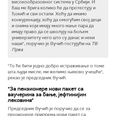
високообразовног система у Србији. И
баш ме брига колико ће да протестују и
Ђокић и сви остали. Хоћу да имамо
конкуренцију, хоћу да омогућим свој деци
и онима који имају много мање пара да
имају право да се школују на бољем
универзитету него што су данас и неки
наши", поручио је Вучић гостујући на
ТВ
Прва
.
"То ће бити једно добро истраживање о томе
шта људи мисле, ми желимо њихово учешће",
рекао је председник Вучић.
"За пензионере нови пакет са
ваучерима за бање, јефтинијим
лековима"
Председник Вучић је поручио да се за
пензионере припрема нови пакет са