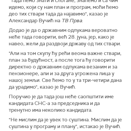
"Тада ћемо знати и слогане, знаћемо и са чим
идемо, који су нам план и програм, моћи ћемо
део тих ствари тада да најавимо", казао је
Александар Вучић на
ТВ Прва
.
Додао је да о државним одлукама вероватно
неће тада говорити, већ 28. јуна, јер, како је
навео, жели да раздвоји државу од тих ствари.
"Али на том скупу ћу рећи веома важне ствари,
план за будућност, а после тога ћу говорити
директно о државним одлукама везаним и за
пензионере, али и за друга угрожена лица у
нашој земљи. Све ћемо то у та три-четири дана
да урадимо", казао је Вучић.
Поручио је да тада још неће саопштити име
кандидата СНС-а за председника и да
тренутно има неколико кандидата.
"Не мислим да је увек то суштина. Мислим да је
суштина у програму и плану", истакао је Вучић.