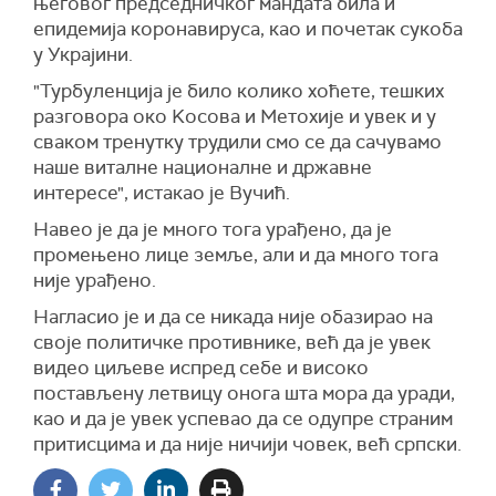
његовог председничког мандата била и
епидемија коронавируса, као и почетак сукоба
у Украјини.
"Турбуленција је било колико хоћете, тешких
разговора око Kосова и Метохије и увек и у
сваком тренутку трудили смо се да сачувамо
наше виталне националне и државне
интересе", истакао је Вучић.
Навео је да је много тога урађено, да је
промењено лице земље, али и да много тога
није урађено.
Нагласио је и да се никада није обазирао на
своје политичке противнике, већ да је увек
видео циљеве испред себе и високо
постављену летвицу онога шта мора да уради,
као и да је увек успевао да се одупре страним
притисцима и да није ничији човек, већ српски.