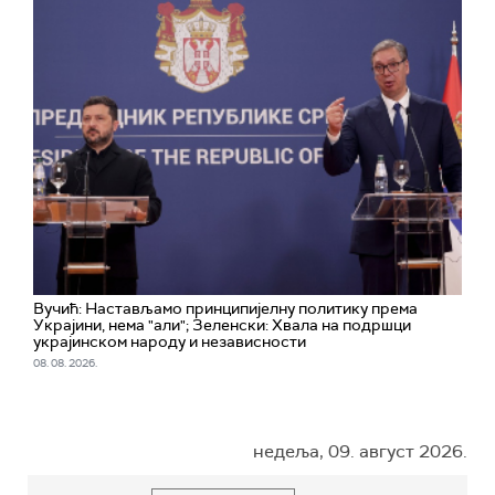
Вучић: Настављамо принципијелну политику према
Украјини, нема "али"; Зеленски: Хвала на подршци
украјинском народу и независности
08. 08. 2026.
недеља, 09. август 2026.