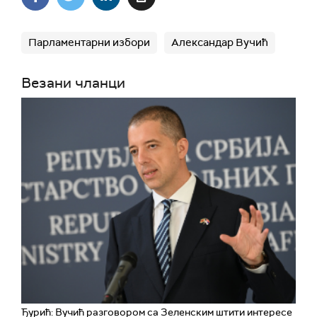
Парламентарни избори
Александар Вучић
Везани чланци
Ђурић: Вучић разговором са Зеленским штити интересе