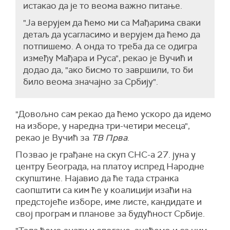
истакао да је то веома важно питање.
"Ја верујем да ћемо ми са Мађарима сваки
детаљ да усагласимо и верујем да ћемо да
потпишемо. А онда то треба да се одигра
између Мађара и Руса", рекао је Вучић и
додао да, "ако бисмо то завршили, то би
било веома значајно за Србију".
"Довољно сам рекао да ћемо ускоро да идемо
на изборе, у наредна три-четири месеца",
рекао је Вучић за
ТВ Прва
.
Позвао је грађане на скуп СНС-а 27. јуна у
центру Београда, на платоу испред Народне
скупштине. Најавио да ће тада странка
саопштити са ким ће у коалицији изаћи на
предстојеће изборе, име листе, кандидате и
свој програм и планове за будућност Србије.