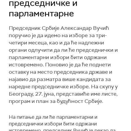
председничке и
парламентарне
Председник Србије Александар Вучић
поручио је да идемо на изборе за три-
четири месеца, као и да ће надлежни
органи одлучити да ли ће председнички и
парламентарни избори бити одржани
истовремено. Поновио је да ће поднети
оставку на место председника државе и
најавио да разматра више кандидата за
наредне председничке изборе. На скупу у
Београду, 27. јуна, представиће име листе,
програм и план за будућност Србије.
На питање да ли ће парламентарни и
председнички избори бити одржани
истовремено, председник Вучић је рекао да