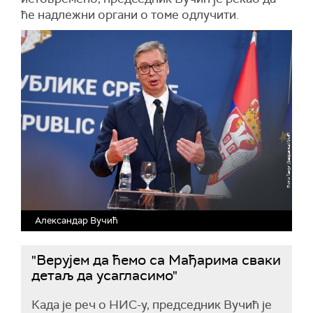
ће надлежни органи о томе одлучити.
Александар Вучић
"Верујем да ћемо са Мађарима сваки
детаљ да усагласимо"
Када је реч о НИС-у, председник Вучић је