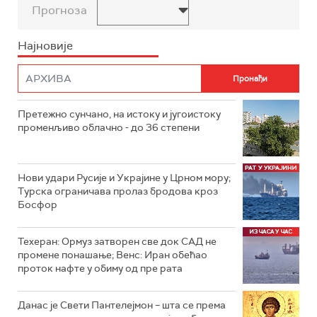
Прогноза
Најновије
Претежно сунчано, на истоку и југоистоку
променљиво облачно - до 36 степени
Нови удари Русије и Украјине у Црном мору;
Турска ограничава пролаз бродова кроз
Босфор
Техеран: Ормуз затворен све док САД не
промене понашање; Венс: Иран обећао
проток нафте у обиму од пре рата
Данас је Свети Пантелејмон – шта се према