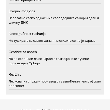
Dvojnik mog oca
Вероватно свако од нас има свог двојника са којим дели и
сличну ДНК
Nemogućnost tusiranja
Не туширате се сваког дана – не стидите се, то је здраво
Cestitke za uspeh
Да ли сте знали да се најбоље грамофонске ручице
производе у Србији
Re: Eh...
Лесковачка спржа – производ са заштићеним географским
пореклом