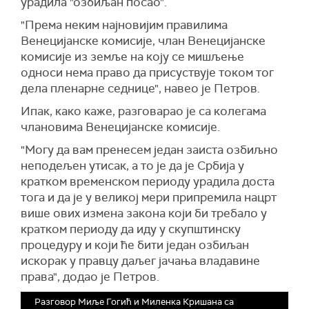
урадила "озбиљан посао".
"Према неким најновијим правилима
Венецијанске комисије, члан Венецијанске
комисије из земље на коју се мишљење
односи нема право да присуствује током тог
дела пленарне седнице", навео је Петров.
Ипак, како каже, разговарао је са колегама
члановима Венецијанске комисије.
"Могу да вам пренесем један заиста озбиљно
неподељен утисак, а то је да је Србија у
кратком временском периоду урадила доста
тога и да је у великој мери припремила нацрт
више ових измена закона који би требало у
кратком периоду да иду у скупштинску
процедуру и који ће бити један озбиљан
искорак у правцу даљег јачања владавине
права", додао је Петров.
Разговор Миље Гогић и Миленка Кришана са