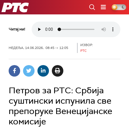
РТС
Читај ми!
ИЗВОР:
НЕДЕЉА, 14.06.2026, 08:45 -> 12:05
РТС
Петров за РТС: Србија
суштински испунила све
препоруке Венецијанске
комисије