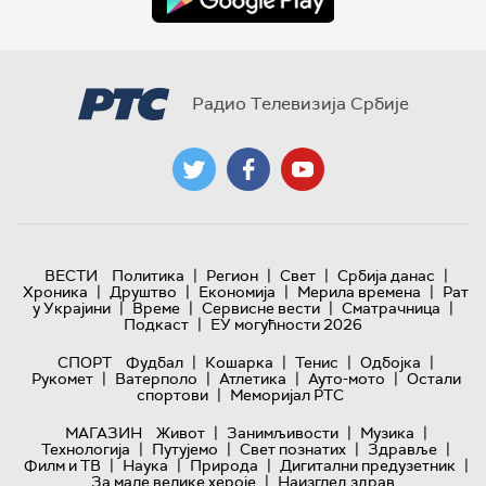
Радио Телевизија Србије
|
|
|
|
ВЕСТИ
Политика
Регион
Свет
Србија данас
|
|
|
|
Хроника
Друштво
Економија
Мерила времена
Рат
|
|
|
|
у Украјини
Време
Сервисне вести
Сматрачница
|
Подкаст
ЕУ могућности 2026
|
|
|
|
СПОРТ
Фудбал
Кошарка
Тенис
Одбојка
|
|
|
|
Рукомет
Ватерполо
Атлетика
Ауто-мото
Остали
|
спортови
Меморијал РТС
|
|
|
МАГАЗИН
Живот
Занимљивости
Музика
|
|
|
|
Технологијa
Путујемо
Свет познатих
Здравље
|
|
|
|
Филм и ТВ
Наука
Природа
Дигитални предузетник
|
За мале велике хероје
Наизглед здрав