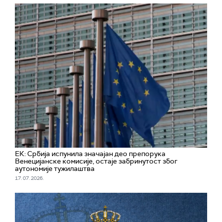
ЕК: Србија испунила значајан део препорука
Венецијанске комисије, остаје забринутост због
аутономије тужилаштва
17. 07. 2026.