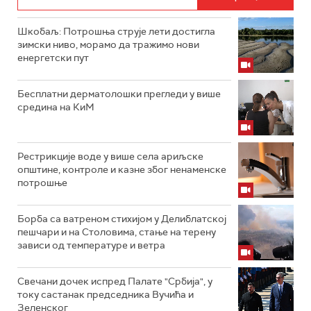
Шкобаљ: Потрошња струје лети достигла
зимски ниво, морамо да тражимо нови
енергетски пут
Бесплатни дерматолошки прегледи у више
средина на КиМ
Рестрикције воде у више села ариљске
општине, контроле и казне због ненаменске
потрошње
Борба са ватреном стихијом у Делиблатској
пешчари и на Столовима, стање на терену
зависи од температуре и ветра
Свечани дочек испред Палате "Србија", у
току састанак председника Вучића и
Зеленског