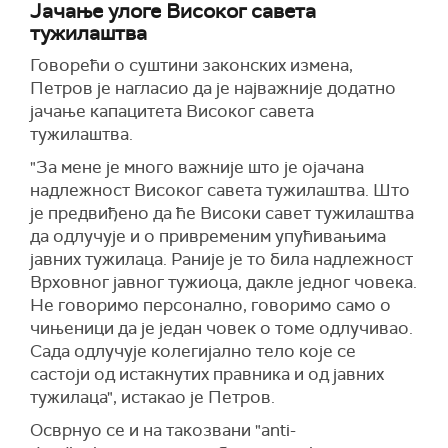
Јачање улоге Високог савета
тужилаштва
Говорећи о суштини законских измена,
Петров је нагласио да је најважније додатно
јачање капацитета Високог савета
тужилаштва.
"За мене је много важније што је ојачана
надлежност Високог савета тужилаштва. Што
је предвиђено да ће Високи савет тужилаштва
да одлучује и о привременим упућивањима
јавних тужилаца. Раније је то била надлежност
Врховног јавног тужиоца, дакле једног човека.
Не говоримо персонално, говоримо само о
чињеници да је један човек о томе одлучивао.
Сада одлучује колегијално тело које се
састоји од истакнутих правника и од јавних
тужилаца", истакао је Петров.
Осврнуо се и на такозвани "anti-