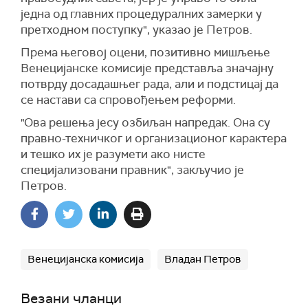
једна од главних процедуралних замерки у
претходном поступку", указао је Петров.
Према његовој оцени, позитивно мишљење
Венецијанске комисије представља значајну
потврду досадашњег рада, али и подстицај да
се настави са спровођењем реформи.
"Ова решења јесу озбиљан напредак. Она су
правно-техничког и организационог карактера
и тешко их је разумети ако нисте
специјализовани правник", закључио је
Петров.
Венецијанска комисија
Владан Петров
Везани чланци