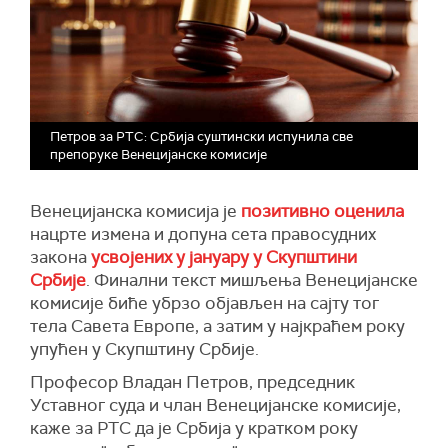
Петров за РТС: Србија суштински испунила све
препоруке Венецијанске комисије
Венецијанска комисија је
позитивно оценила
нацрте измена и допуна сета правосудних
закона
усвојених у јануару у Скупштини
Србије
. Финални текст мишљења Венецијанске
комисије биће убрзо објављен на сајту тог
тела Савета Европе, а затим у најкраћем року
упућен у Скупштину Србије.
Професор Владан Петров, председник
Уставног суда и члан Венецијанске комисије,
каже за РТС да је Србија у кратком року