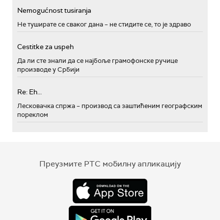
Nemogućnost tusiranja
Не туширате се сваког дана – не стидите се, то је здраво
Cestitke za uspeh
Да ли сте знали да се најбоље грамофонске ручице
производе у Србији
Re: Eh...
Лесковачка спржа – производ са заштићеним географским
пореклом
Преузмите РТС мобилну апликацију