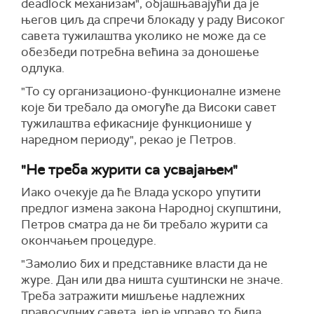
deadlock механизам", објашњавајући да је
његов циљ да спречи блокаду у раду Високог
савета тужилаштва уколико не може да се
обезбеди потребна већина за доношење
одлука.
"То су организационо-функционалне измене
које би требало да омогуће да Високи савет
тужилаштва ефикасније функционише у
наредном периоду", рекао је Петров.
"Не треба журити са усвајањем"
Иако очекује да ће Влада ускоро упутити
предлог измена закона Народној скупштини,
Петров сматра да не би требало журити са
окончањем процедуре.
"Замолио бих и представнике власти да не
журе. Дан или два ништа суштински не значе.
Треба затражити мишљење надлежних
правосудних савета, јер је управо то била