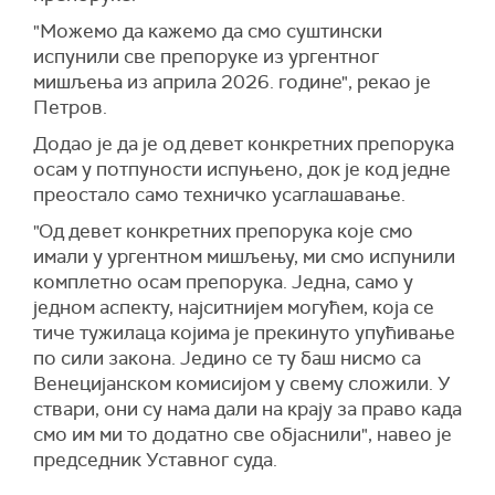
"Можемо да кажемо да смо суштински
испунили све препоруке из ургентног
мишљења из априла 2026. године", рекао је
Петров.
Додао је да је од девет конкретних препорука
осам у потпуности испуњено, док је код једне
преостало само техничко усаглашавање.
"Од девет конкретних препорука које смо
имали у ургентном мишљењу, ми смо испунили
комплетно осам препорука. Једна, само у
једном аспекту, најситнијем могућем, која се
тиче тужилаца којима је прекинуто упућивање
по сили закона. Једино се ту баш нисмо са
Венецијанском комисијом у свему сложили. У
ствари, они су нама дали на крају за право када
смо им ми то додатно све објаснили", навео је
председник Уставног суда.