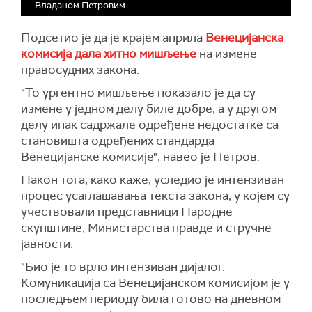
Владаном Петровим
Подсетио је да је крајем априла
Венецијанска
комисија дала хитно мишљење
на измене
правосудних закона.
"То ургентно мишљење показало је да су
измене у једном делу биле добре, а у другом
делу ипак садржале одређене недостатке са
становишта одређених стандарда
Венецијанске комисије", навео је Петров.
Након тога, како каже, уследио је интензиван
процес усаглашавања текста закона, у којем су
учествовали представници Народне
скупштине, Министарства правде и стручне
јавности.
"Био је то врло интензиван дијалог.
Комуникација са Венецијанском комисијом је у
последњем периоду била готово на дневном