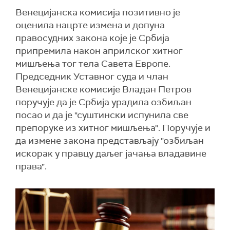
Венецијанска комисија позитивно је
оценила нацрте измена и допуна
правосудних закона које је Србија
припремила након априлског хитног
мишљења тог тела Савета Европе.
Председник Уставног суда и члан
Венецијанске комисије Владан Петров
поручује да је Србија урадила озбиљан
посао и да је "суштински испунила све
препоруке из хитног мишљења". Поручује и
да измене закона представљају "озбиљан
искорак у правцу даљег јачања владавине
права".