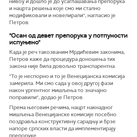
нивоу и дошло је до усаглашавања препорука
и нацрта решења које смо ми стално
модификовали и новелирали", нагласио је
Петров.
"Осам од девет препорука у потпуности
испуњено"
Када је реч такозваним Мрдићевим законима,
Петров каже да процедура доношења тих
закона није била довољно транспарентна.
"То је неспорно и то је Венецијанска комисија
замерила. Ми смо сада у овој другој фази
након ургентног мишљења то значајно
поправили", додао је Петров.
Према његовим речима, нацрт накнадног
мишљења Венецијанске комисије посебно
поздравља конструктивну сарадњу и брзе
напоре српских власти да имплементирају
препоруке.