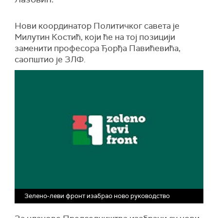
Нови координатор Политичког савета је
Милутин Костић, који ће на тој позицији
заменити професора Ђорђа Павићевића,
саопштио је ЗЛФ.
Зелено-леви фронт изабрао ново руководство