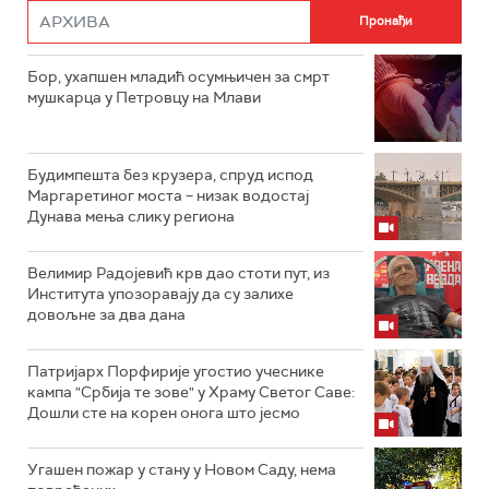
Бор, ухапшен младић осумњичен за смрт
мушкарца у Петровцу на Млави
Будимпешта без крузера, спруд испод
Маргаретиног моста – низак водостај
Дунава мења слику региона
Велимир Радојевић крв дао стоти пут, из
Института упозоравају да су залихе
довољне за два дана
Патријарх Порфирије угостио учеснике
кампа "Србија те зове" у Храму Светог Саве:
Дошли сте на корен онога што јесмо
Угашен пожар у стану у Новом Саду, нема