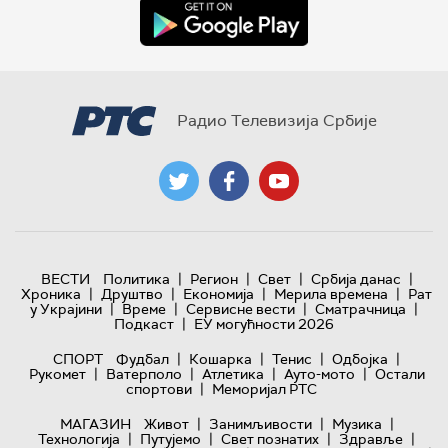
Радио Телевизија Србије
|
|
|
|
ВЕСТИ
Политика
Регион
Свет
Србија данас
|
|
|
|
Хроника
Друштво
Економија
Мерила времена
Рат
|
|
|
|
у Украјини
Време
Сервисне вести
Сматрачница
|
Подкаст
ЕУ могућности 2026
|
|
|
|
СПОРТ
Фудбал
Кошарка
Тенис
Одбојка
|
|
|
|
Рукомет
Ватерполо
Атлетика
Ауто-мото
Остали
|
спортови
Меморијал РТС
|
|
|
МАГАЗИН
Живот
Занимљивости
Музика
|
|
|
|
Технологијa
Путујемо
Свет познатих
Здравље