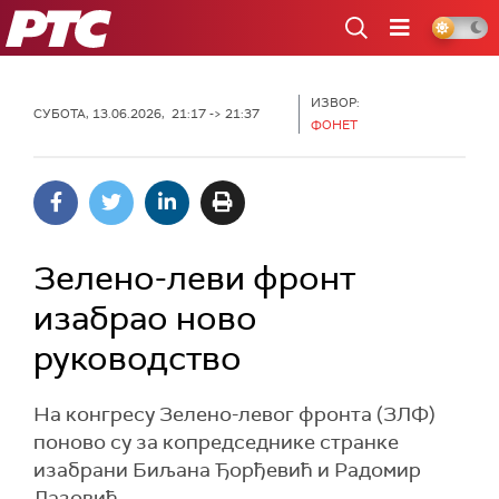
РТС
ИЗВОР:
СУБОТА, 13.06.2026, 21:17 -> 21:37
ФОНЕТ
Зелено-леви фронт
изабрао ново
руководство
На конгресу Зелено-левог фронта (ЗЛФ)
поново су за копредседнике странке
изабрани Биљана Ђорђевић и Радомир
Лазовић.