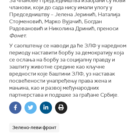
За чланове Председништва изабрани су нови
чланови, који до сада нису имали улогу у
Председништву – Јелена Јеринић, Наталија
Стојменовић, Марко Вујачић, Богдан
Радовановић и Николина Дринић, преноси
Фонет.
У саопштењу се наводи да ће ЗЛФ у наредном
периоду наставити борбу за демократију која
се ослања на борбу за социјалну правду и
заштиту животне средине као кључне
вредности које баштини ЗЛФ, уз наставак
посвећености унапређењу права жена и
мањина, као и развој међународних
партнерстава и подршке за грађане Србије.
Зелено-леви фронт