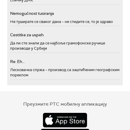
сличну ДНК
Nemogućnost tusiranja
Не туширате се сваког дана – не стидите се, то је здраво
Cestitke za uspeh
Да ли сте знали да се најбоље грамофонске ручице
производе у Србији
Re: Eh...
Лесковачка спржа – производ са заштићеним географским
пореклом
Преузмите РТС мобилну апликацију