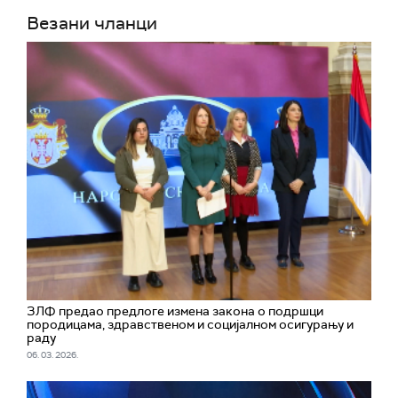
Везани чланци
ЗЛФ предао предлоге измена закона о подршци
породицама, здравственом и социјалном осигурању и
раду
06. 03. 2026.