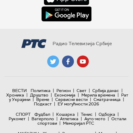
Радио Телевизија Србије
|
|
|
|
ВЕСТИ
Политика
Регион
Свет
Србија данас
|
|
|
|
Хроника
Друштво
Економија
Мерила времена
Рат
|
|
|
|
у Украјини
Време
Сервисне вести
Сматрачница
|
Подкаст
ЕУ могућности 2026
|
|
|
|
СПОРТ
Фудбал
Кошарка
Тенис
Одбојка
|
|
|
|
Рукомет
Ватерполо
Атлетика
Ауто-мото
Остали
|
спортови
Меморијал РТС