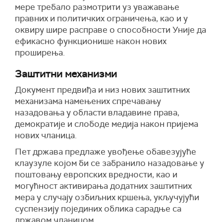
мере требало размотрити уз уважавање
правних и политичких ограничења, као и у
оквиру шире расправе о способности Уније да
ефикасно функционише након нових
проширења.
Заштитни механизми
Документ предвиђа и низ нових заштитних
механизама намењених спречавању
назадовања у области владавине права,
демократије и слободе медија након пријема
нових чланица.
Пет држава предлаже увођење обавезујуће
клаузуле којом би се забранило назадовање у
поштовању европских вредности, као и
могућност активирања додатних заштитних
мера у случају озбиљних кршења, укључујући
суспензију појединих облика сарадње са
државом чланицом.