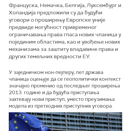
Француска, Немачка, Белгија, Луксембург и
Холандија предложили су да будући
уговори о проширењу Европске уније
предвиде могућност привременог
ограничавања права гласа нових чланица у
појединим областима, као и увођење нових
механизама за заштиту владавине права и
других темељних вредности ЕУ.
У заједничком нон-пејперу, пет држава
чланица оцењује да се геополитички контекст
значајно променио од последњег проширења
2013. године и да будућа приступања
захтевају нови приступ, уместо преузимања
модела из претходних приступних уговора.