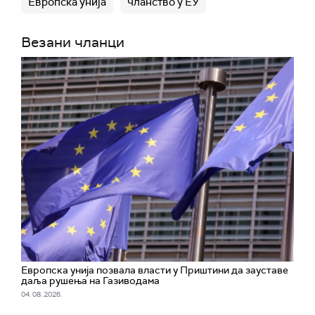
Европска унија
чланство у ЕУ
Везани чланци
Европска унија позвала власти у Приштини да зауставе
даља рушења на Газиводама
04. 08. 2026.