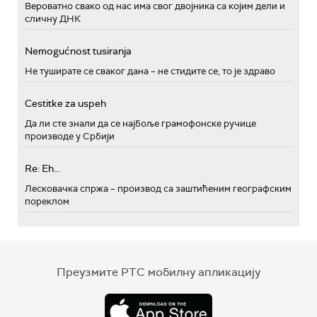
Вероватно свако од нас има свог двојника са којим дели и
сличну ДНК
Nemogućnost tusiranja
Не туширате се сваког дана – не стидите се, то је здраво
Cestitke za uspeh
Да ли сте знали да се најбоље грамофонске ручице
производе у Србији
Re: Eh...
Лесковачка спржа – производ са заштићеним географским
пореклом
Преузмите РТС мобилну апликацију