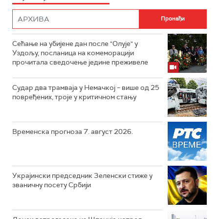
Сећање на убијене дан после "Олује" у
Уздољу, посланица на комеморацији
прочитала сведочење једине преживеле
Судар два трамваја у Немачкој – више од 25
повређених, троје у критичном стању
Временска прогноза 7. август 2026.
Украјински председник Зеленски стиже у
званичну посету Србији