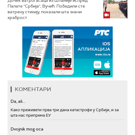
Дочек ватрогасаца из Шпаније испред
Палате "Србија"; Вучић: Победили сте
ватрену стихију, показали шта значи
храброст
КОМЕНТАРИ
Da, ali...
Како преживети прва три дана катастрофе у Србији, и за
шта нас припрема ЕУ
Dvojnik mog oca