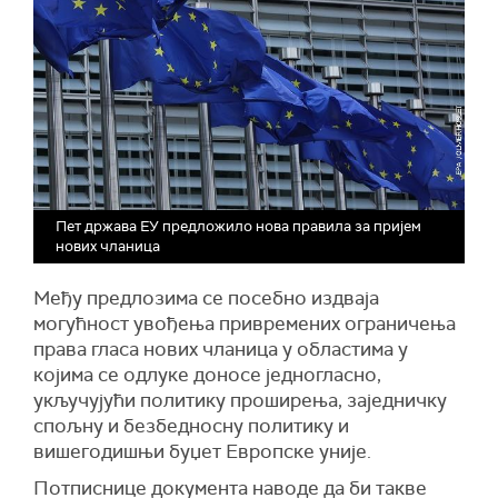
Пет држава ЕУ предложило нова правила за пријем
нових чланица
Међу предлозима се посебно издваја
могућност увођења привремених ограничења
права гласа нових чланица у областима у
којима се одлуке доносе једногласно,
укључујући политику проширења, заједничку
спољну и безбедносну политику и
вишегодишњи буџет Европске уније.
Потписнице документа наводе да би такве