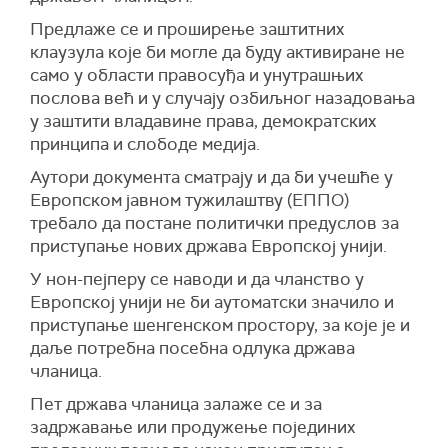
Предлаже се и проширење заштитних
клаузула које би могле да буду активиране не
само у области правосуђа и унутрашњих
послова већ и у случају озбиљног назадовања
у заштити владавине права, демократских
принципа и слободе медија.
Аутори документа сматрају и да би учешће у
Европском јавном тужилаштву (ЕППО)
требало да постане политички предуслов за
приступање нових држава Европској унији.
У нон-пејперу се наводи и да чланство у
Европској унији не би аутоматски значило и
приступање шенгенском простору, за које је и
даље потребна посебна одлука држава
чланица.
Пет држава чланица залаже се и за
задржавање или продужење појединих