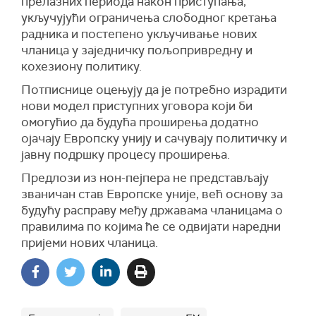
прелазних периода након приступања,
укључујући ограничења слободног кретања
радника и постепено укључивање нових
чланица у заједничку пољопривредну и
кохезиону политику.
Потписнице оцењују да је потребно израдити
нови модел приступних уговора који би
омогућио да будућа проширења додатно
ојачају Европску унију и сачувају политичку и
јавну подршку процесу проширења.
Предлози из нон-пејпера не представљају
званичан став Европске уније, већ основу за
будућу расправу међу државама чланицама о
правилима по којима ће се одвијати наредни
пријеми нових чланица.