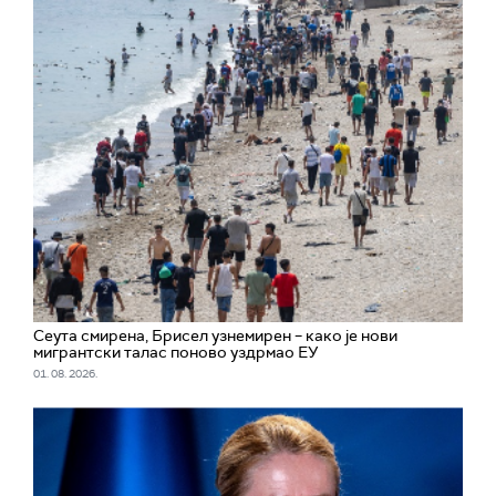
Сеута смирена, Брисел узнемирен – како је нови
мигрантски талас поново уздрмао ЕУ
01. 08. 2026.