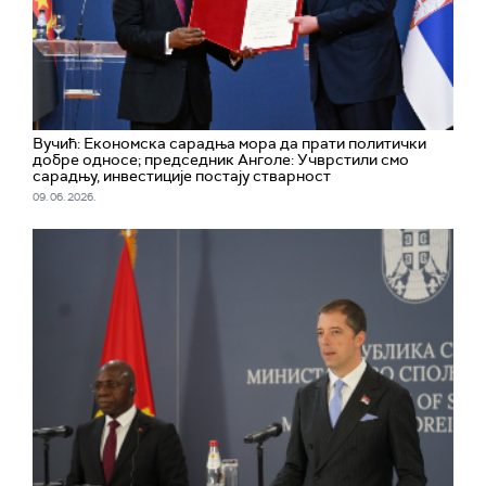
Вучић: Економска сарадња мора да прати политички
добре односе; председник Анголе: Учврстили смо
сарадњу, инвестиције постају стварност
09. 06. 2026.