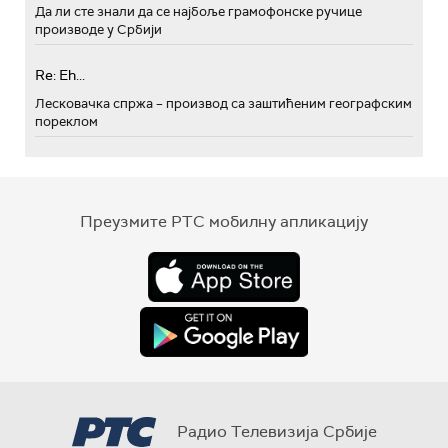
Да ли сте знали да се најбоље грамофонске ручице
производе у Србији
Re: Eh...
Лесковачка спржа – производ са заштићеним географским
пореклом
Преузмите РТС мобилну апликацију
Радио Телевизија Србије