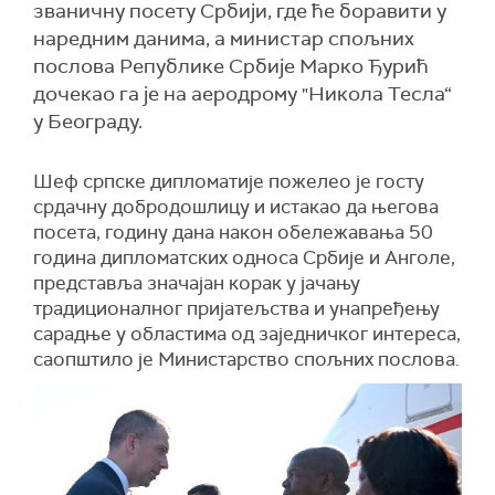
званичну посету Србији, где ће боравити у
наредним данима, а министар спољних
послова Републике Србије Марко Ђурић
дочекао га је на аеродрому "Никола Тесла“
у Београду.
Шеф српске дипломатије пожелео је госту
срдачну добродошлицу и истакао да његова
посета, годину дана након обележавања 50
година дипломатских односа Србије и Анголе,
представља значајан корак у јачању
традиционалног пријатељства и унапређењу
сарадње у областима од заједничког интереса,
саопштило је Министарство спољних послова.