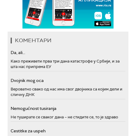
КОМЕНТАРИ
Da, ali...
Како преживети прва три дана катастрофе у Србији, и за
шта нас припрема ЕУ
Dvojnik mog oca
Вероватно свако од нас има свог двојника са којим дели и
сличну ДНК
Nemogućnost tusiranja
Не туширате се сваког дана – не стидите се, то је здраво
Cestitke za uspeh