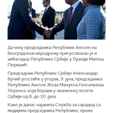
Дочеку председника Републике Анголе на
београдском аеродрому присуствовао је и
амбасадор Републике Србије у Луанди Милош
Перишић.
Председник Републике Србије Александар
Вучић угостиће у уторак, 9. јуна, председника
Републике Анголе Жоаа Мануела Гонсалвеша
Лоренса, који борави у званичној посети
Србији од 8. до 10. јуна.
Како је данас најавила Служба за сарадњу са
медијима председника Републике, према