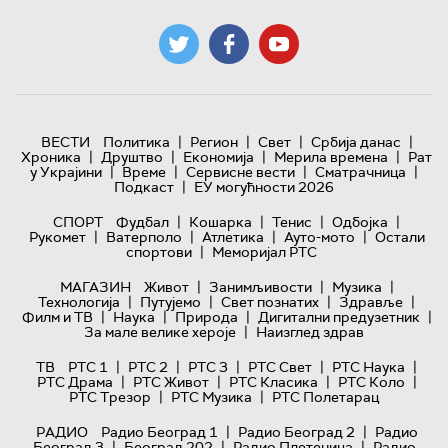
|
|
|
|
ВЕСТИ
Политика
Регион
Свет
Србија данас
|
|
|
|
Хроника
Друштво
Економија
Мерила времена
Рат
|
|
|
|
у Украјини
Време
Сервисне вести
Сматрачница
|
Подкаст
ЕУ могућности 2026
|
|
|
|
СПОРТ
Фудбал
Кошарка
Тенис
Одбојка
|
|
|
|
Рукомет
Ватерполо
Атлетика
Ауто-мото
Остали
|
спортови
Меморијал РТС
|
|
|
МАГАЗИН
Живот
Занимљивости
Музика
|
|
|
|
Технологијa
Путујемо
Свет познатих
Здравље
|
|
|
|
Филм и ТВ
Наука
Природа
Дигитални предузетник
|
За мале велике хероје
Наизглед здрав
|
|
|
|
|
ТВ
РТС 1
РТС 2
РТС 3
РТС Свет
РТС Наука
|
|
|
|
РТС Драма
РТС Живот
РТС Класика
РТС Коло
|
|
РТС Трезор
РТС Музика
РТС Полетарац
|
|
РАДИО
Радио Београд 1
Радио Београд 2
Радио
|
|
|
Београд 3
Београд 202
Радио Плетеница
Радио