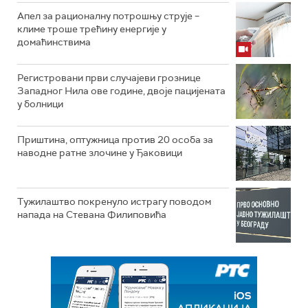
Апел за рационалну потрошњу струје –
климе троше трећину енергије у
домаћинствима
Регистровани први случајеви грознице
Западног Нила ове године, двоје пацијената
у болници
Приштина, оптужница против 20 особа за
наводне ратне злочине у Ђаковици
Тужилаштво покренуло истрагу поводом
напада на Стевана Филиповића