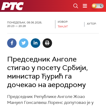
РТС
ИЗВОР:
ПОНЕДЕЉАК, 08.06.2026,
АУТОР:
20:23 -> 20:28
ТАНЈУГ
Председник Анголе
стигао у посету Србији,
министар Ђурић га
дочекао на аеродрому
Председник Републике Анголе Жоао
Мануел Гонсалвеш Лоренс допутовао је у