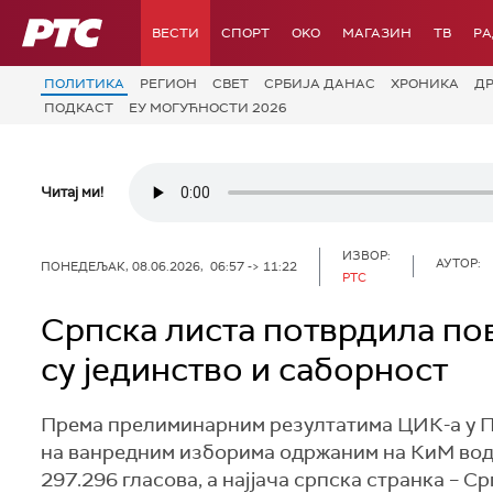
РТС
ВЕСТИ
СПОРТ
OKO
МАГАЗИН
ТВ
Р
ПОЛИТИКА
РЕГИОН
СВЕТ
СРБИЈА ДАНАС
ХРОНИКА
Д
ПОДКАСТ
ЕУ МОГУЋНОСТИ 2026
Читај ми!
ИЗВОР:
АУТОР:
ПОНЕДЕЉАК, 08.06.2026, 06:57 -> 11:22
РТС
Српска листа потврдила по
су јединство и саборност
Према прелиминарним резултатима ЦИК-а у Пр
на ванредним изборима одржаним на КиМ вод
297.296 гласова, а најјача српска странка – Ср