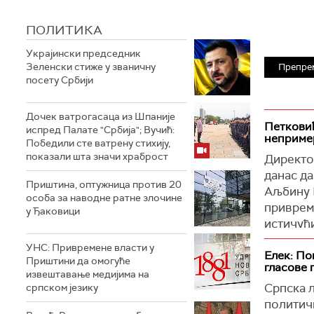
ПОЛИТИКА
Украјински председник
Зеленски стиже у званичну
Препре
посету Србији
Дочек ватрогасаца из Шпаније
Петковић
испред Палате "Србија"; Вучић:
неприме
Победили сте ватрену стихију,
показали шта значи храброст
Директо
данас д
Приштина, оптужница против 20
Аљбину 
особа за наводне ратне злочине
приврем
у Ђаковици
истичући
политичк
УНС: Привремене власти у
изложен
Елек: По
Приштини да омогуће
гласове 
извештавање медијима на
"Честита
Српска л
српском језику
веома не
политич
Куртију 