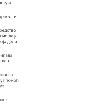
исту и
орност и
средство
смо да је
која дели
рипада
један
признао
 уз помоћ
 из
ршке