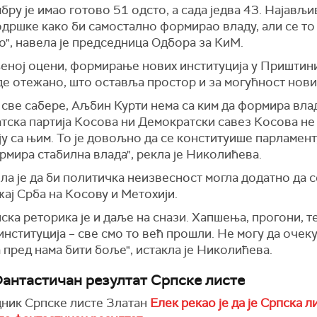
бру је имао готово 51 одсто, а сада једва 43. Најављи
дршке како би самостално формирао владу, али се то 
", навела је председница Одбора за КиМ.
еној оцени, формирање нових институција у Приштин
де отежано, што оставља простор и за могућност нови
 све сабере, Аљбин Курти нема са ким да формира вла
тска партија Косова ни Демократски савез Косова не
у са њим. То је довољно да се конституише парламент,
рмира стабилна влада", рекла је Николићева.
а је да би политичка неизвесност могла додатно да 
ај Срба на Косову и Метохији.
ска реторика је и даље на снази. Хапшења, прогони, т
нституција – све смо то већ прошли. Не могу да очеку
 пред нама бити боље", истакла је Николићева.
Фантастичан резултат Српске листе
ник Српске листе Златан
Елек рекао је да је Српска л