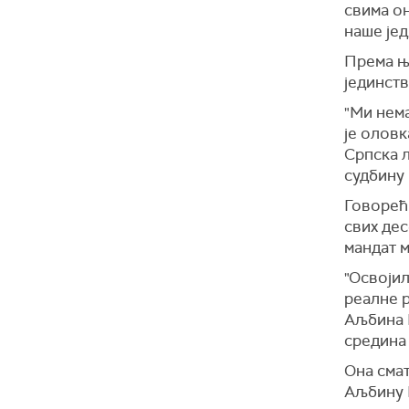
свима он
наше јед
Према ње
јединст
"Ми нем
је оловк
Српска л
судбину 
Говорећи
свих дес
мандат м
"Освојил
реалне р
Аљбина К
средина 
Она сма
Аљбину 