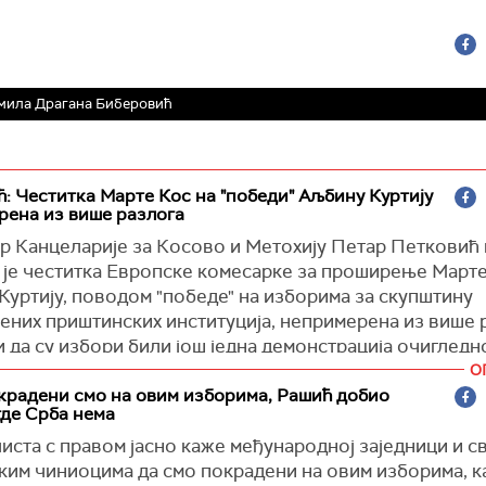
мила Драгана Биберовић
: Честитка Марте Кос на "победи" Аљбину Куртију
рена из више разлога
р Канцеларије за Косово и Метохију Петар Петковић и
а је честитка Европске комесарке за проширење Март
Куртију, поводом "победе" на изборима за скупштину
ених приштинских институција, непримерена из више 
 да су избори били још једна демонстрација очигледн
ог инжењеринга где је, како је указао, Српска листа 
О
а неприхватљивом и недемократском притиску.
крадени смо на овим изборима, Рашић добио
где Срба нема
ње Аљбину Куртију док је бројање гласова још увек у т
иста с правом јасно каже међународној заједници и с
обично. 'Инклузиван и уредан процес гласања' за који
ким чиниоцима да смо покрадени на овим изборима, ка
честита не постоји у стварности. Ови избори су били ј