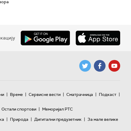
твора
кацију
|
|
|
|
|
ни
Време
Сервисне вести
Сматрачница
Подкаст
|
Остали спортови
Меморијал РТС
|
|
|
ка
Природа
Дигитални предузетник
За мале велике