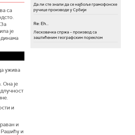
еринг, с
Да ли сте знали да се најбоље грамофонске
0 људи
них
ва са
ручице производе у Србији
а у
одсто.
 За
Re: Eh...
ила је
упутила
Лесковачка спржа – производ са
рединама
ем
заштићеним географским пореклом
их
, као и
је (ЦИК)
да ужива
 на
 Она је
дносно
одлучност
а (СЛ)
не.
ости и
к, коју
, а
праван и
то су
у Рашићу и