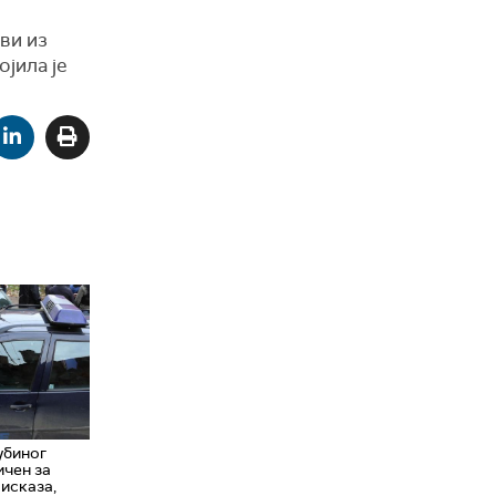
ови из
јила је
убиног
ичен за
исказа,