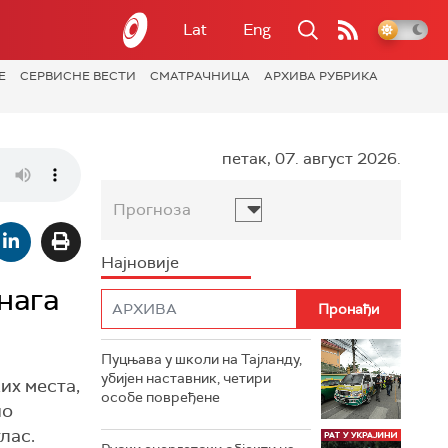
Lat
Eng
Е
СЕРВИСНЕ ВЕСТИ
СМАТРАЧНИЦА
АРХИВА РУБРИКА
петак, 07. август 2026.
Прогноза
Најновије
нага
Пуцњава у школи на Тајланду,
убијен наставник, четири
их места,
особе повређене
но
лас.