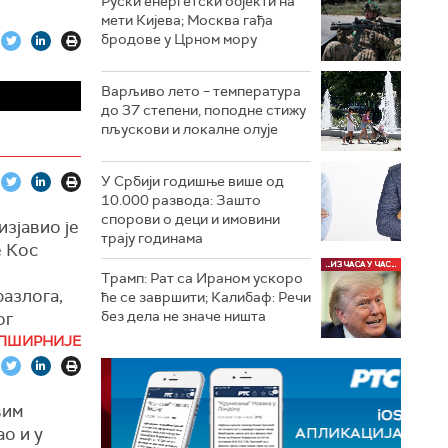
Руски енергетски објекти на
мети Кијева; Москва гађа
бродове у Црном мору
Варљиво лето – температура
до 37 степени, поподне стижу
пљускови и локалне олује
У Србији годишње више од
10.000 развода: Зашто
спорови о деци и имовини
зјавио је
трају годинама
е Кос
Трамп: Рат са Ираном ускоро
разлога,
ће се завршити; Калибаф: Речи
без дела не значе ништа
ог
била
ПШИРНИЈЕ
оку је
вим
 се
о и у
ош једна