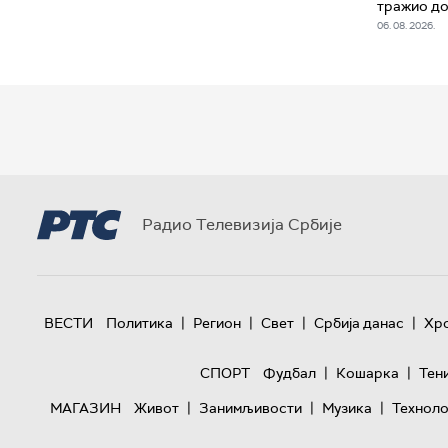
тражио д
06. 08. 2026.
Радио Телевизија Србије
|
|
|
|
ВЕСТИ
Политика
Регион
Свет
Србија данас
Хр
|
|
СПОРТ
Фудбал
Кошарка
Тен
|
|
|
МАГАЗИН
Живот
Занимљивости
Музика
Техноло