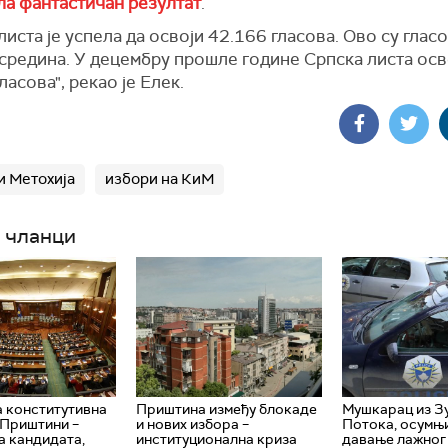
ла фантастичан резултат
.
листа је успела да освоји 42.166 гласова. Ово су глас
средина. У децембру прошле године Српска листа осво
ласова", рекао је Елек.
и Метохија
избори на КиМ
 чланци
 конститутивна
Приштина између блокаде
Мушкарац из З
 Приштини –
и нових избора –
Потока, осумњ
а кандидата,
институционална криза
давање лажног 