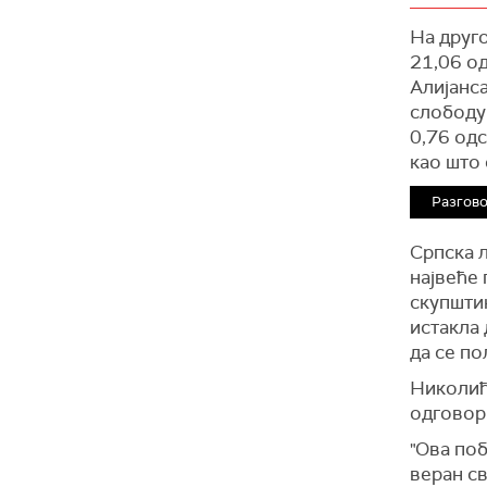
презадо
"Чињени
обзиром
На друго
мање не
установа
21,06 од
Приштини
Алијанса
слободу 
Европск
0,76 одс
честитк
као што 
премије
институц
Разгово
"на мирн
Према п
Српска л
у Пришти
највеће
ванредн
скупшти
самоупр
истакла 
297.296 
да се п
освојила
Николиће
Према ов
одговор
предводи
"Ова поб
значајан
веран св
Призрен,