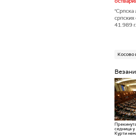
оствари
"Српска 
српских 
41.989 г
Косово 
Везани
Прекинута
седница у
Курти нем