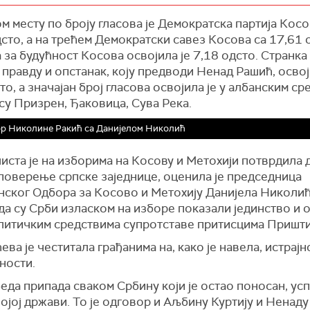
вољни смо резултаима с обзиром на политички инжењ
ца да је на овим изборима гласало отприлике 200.00
 да су нам ухапшени челници просветних и здравстве
м месту по броју гласова је Демократска партија Косо
го на претходним говори сама о политичким процесим
", наводи Елек.
сто, а на трећем Демократски савез Косова са 17,61 
", навео је директор Канцеларије за КиМ.
 за будућност Косова освојила је 7,18 одсто.
С
транка
правду и опстанак, коју предводи Ненад Рашић, освој
а комесарка за проширење Марта Кос је раније данас 
то, а значајан број гласова освојила је у албанским с
у председнику странке Самоопредељење и досадашњ
су Призрен, Ђаковица, Сува Река.
ру владе у техничком мандату привремених приштинск
ија Аљбину Куртију "на победи на изборима на Косову"
р Николине Ракић са Данијелом Николић
ом, инклузивном и уредном процесу гласања".
релиминарним резултатима централне изборне комиси
иста је на изборима на Косову и Метохији потврдила 
ни, на основу обрађених 99,40 одсто бирачких места,
 поверење српске заједнице, оценила је председница
им изборима за скупштину привремених институција
нског Одбора за Косово и Метохију Данијела Николић.
аве води Покрет Самоопредељење са 42,92 одсто, о
да су Срби изласком на изборе показали јединство и 
гласова, а најјача српска странка на КиМ - Српска лист
олитичким средствима супротставе притисцима Пришти
 је 6,17 одсто, односно 42.761 глас.
ва је честитала грађанима на, како је навела, истрајн
им резултатима, странка За слободу правду и опстана
ности.
 Ненад Рашић, освојила је 0,76 одсто или 5.232 гласа
еда припада сваком Србину који је остао поносан, ус
 број гласова освојила је у албанским срединама као ш
ојој држави. То је одговор и Аљбину Куртију и Ненад
 Ђаковица, Сува Река.