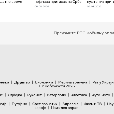
одатно време
појачава притисак на Србе
пуштен из при
06. 08. 2026.
05. 08. 2026.
Преузмите РТС мобилну апли
|
|
|
|
оника
Друштво
Економија
Мерила времена
Рат у Украји
ЕУ могућности 2026
|
|
|
|
|
|
ис
Одбојка
Рукомет
Ватерполо
Атлетика
Ауто-мото
|
|
|
|
|
гијa
Путујемо
Свет познатих
Здравље
Филм и ТВ
Нау
|
хероје
Наизглед здрав