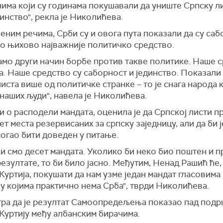
има који су годинама покушавали да униште Српску л
инство", рекла је Николићева.
ним речима, Срби су и овога пута показали да су саб
во њихово најважније политичко средство.
амо други начин борбе против такве политике. Наше 
а. Наше средство су саборност и јединство. Показали 
иста више од политичке странке – то је снага народа 
наших људи", навела је Николићева.
 о расподели мандата, оценила је да Српској листи п
ет места резервисаних за српску заједницу, али да би 
огао бити доведен у питање.
и смо десет мандата. Уколико би неко био поштен и 
езултате, то би било јасно. Међутим, Ненад Рашић ће,
уртија, покушати да нам узме један мандат гласовима
у којима практично нема Срба", тврди Николићева.
тра да је резултат Самоопредељења показао пад под
Куртију међу албанским бирачима.