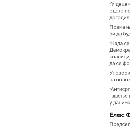
"У децем
одсто по
догодило
Према њ
би да бу
"Када се
Демокра
коалициј
да се фо
Упозорил
на полож
"Антисрп
гашење и
у данима
Елек: 
Председ