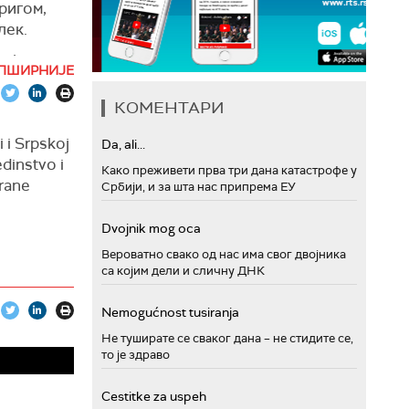
ригом,
ста је
лек.
ок је њен
 добио
к је
ПШИРНИЈЕ
у
ашић је
ма и желим
КОМЕНТАРИ
анима,
, Ђенерал
 i Srpskoj
Da, ali...
edinstvo i
Како преживети прва три дана катастрофе у
 местима
trane
Србији, и за шта нас припрема ЕУ
ступа
то значи
Dvojnik mog oca
да Рашић
Вероватно свако од нас има свог двојника
ртијеве
родна
са којим дели и сличну ДНК
титкама",
помажу већ
Nemogućnost tusiranja
са
 а Рашић
Не туширате се сваког дана – не стидите се,
то је здраво
јер је
на Косову
орима и
Cestitke za uspeh