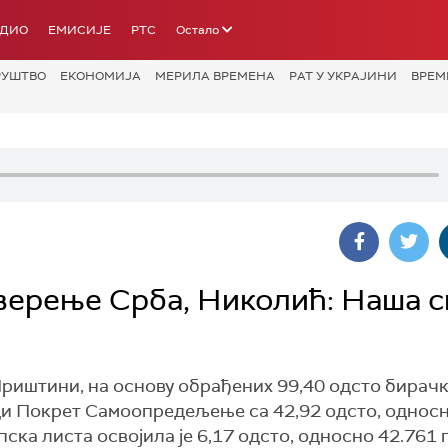
АДИО
ЕМИСИЈЕ
РТС
Остало
РУШТВО
ЕКОНОМИЈА
МЕРИЛА ВРЕМЕНА
РАТ У УКРАЈИНИ
ВРЕМ
верење Срба, Николић: Наша с
иштини, на основу обрађених 99,40 одсто бирачк
и Покрет Самоопредељење са 42,92 одсто, однос
пска листа освојила је 6,17 одсто, односно 42.761 г