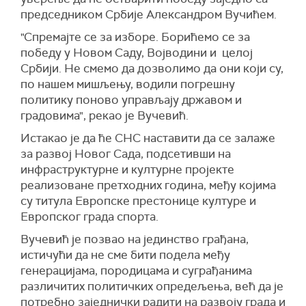
председником Србије Александром Вучићем.
"Спремајте се за изборе. Борићемо се за
победу у Новом Саду, Војводини и целој
Србији. Не смемо да дозволимо да они који су,
по нашем мишљењу, водили погрешну
политику поново управљају државом и
градовима", рекао је Вучевић.
Истакао је да ће СНС наставити да се залаже
за развој Новог Сада, подсетивши на
инфраструктурне и културне пројекте
реализоване претходних година, међу којима
су титула Европске престонице културе и
Европског града спорта.
Вучевић је позвао на јединство грађана,
истичући да не сме бити подела међу
генерацијама, породицама и суграђанима
различитих политичких опредељења, већ да је
потребно заједнички радити на развоју града и