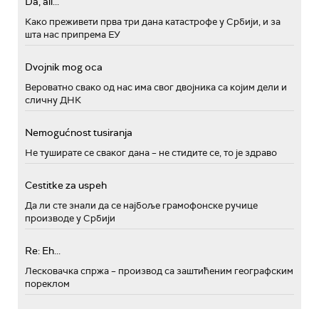
Da, ali...
Како преживети прва три дана катастрофе у Србији, и за
шта нас припрема ЕУ
Dvojnik mog oca
Вероватно свако од нас има свог двојника са којим дели и
сличну ДНК
Nemogućnost tusiranja
Не туширате се сваког дана – не стидите се, то је здраво
Cestitke za uspeh
Да ли сте знали да се најбоље грамофонске ручице
производе у Србији
Re: Eh...
Лесковачка спржа – производ са заштићеним географским
пореклом