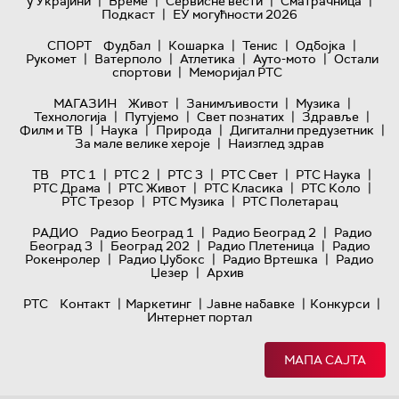
|
|
|
|
у Украјини
Време
Сервисне вести
Сматрачница
|
Подкаст
ЕУ могућности 2026
|
|
|
|
СПОРТ
Фудбал
Кошарка
Тенис
Одбојка
|
|
|
|
Рукомет
Ватерполо
Атлетика
Ауто-мото
Остали
|
спортови
Меморијал РТС
|
|
|
МАГАЗИН
Живот
Занимљивости
Музика
|
|
|
|
Технологијa
Путујемо
Свет познатих
Здравље
|
|
|
|
Филм и ТВ
Наука
Природа
Дигитални предузетник
|
За мале велике хероје
Наизглед здрав
|
|
|
|
|
ТВ
РТС 1
РТС 2
РТС 3
РТС Свет
РТС Наука
|
|
|
|
РТС Драма
РТС Живот
РТС Класика
РТС Коло
|
|
РТС Трезор
РТС Музика
РТС Полетарац
|
|
РАДИО
Радио Београд 1
Радио Београд 2
Радио
|
|
|
Београд 3
Београд 202
Радио Плетеница
Радио
|
|
|
Рокенролер
Радио Џубокс
Радио Вртешка
Радио
|
Џезер
Архив
|
|
|
|
РТС
Контакт
Маркетинг
Јавне набавке
Конкурси
Интернет портал
МАПА САЈТА