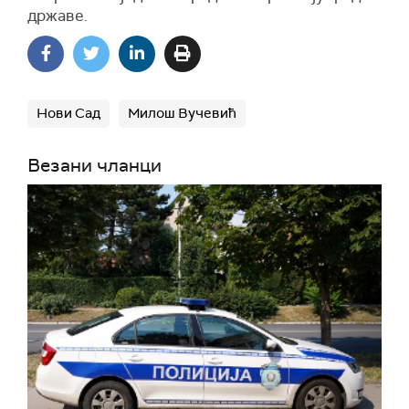
државе.
Нови Сад
Милош Вучевић
Везани чланци