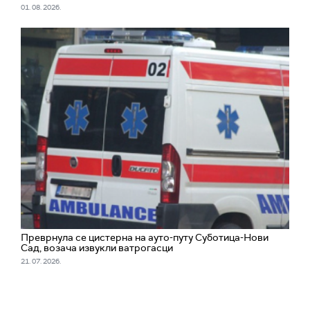
01. 08. 2026.
Преврнула се цистерна на ауто-путу Суботица-Нови
Сад, возача извукли ватрогасци
21. 07. 2026.