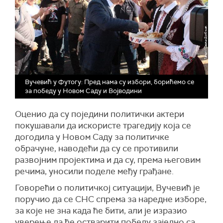
Вучевић у Футогу: Пред нама су избори, борићемо се
за победу у Новом Саду и Војводини
Оценио да су поједини политички актери
покушавали да искористе трагедију која се
догодила у Новом Саду за политичке
обрачуне, наводећи да су се противили
развојним пројектима и да су, према његовим
речима, уносили поделе међу грађане.
Говорећи о политичкој ситуацији, Вучевић је
поручио да се СНС спрема за наредне изборе,
за које не зна када ће бити, али је изразио
уверење да ће остварити победу заједно са