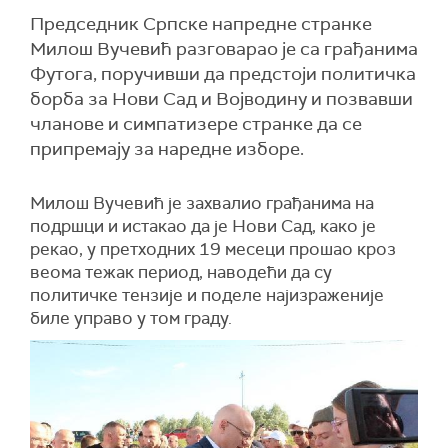
Председник Српске напредне странке
Милош Вучевић разговарао је са грађанима
Футога, поручивши да предстоји политичка
борба за Нови Сад и Војводину и позвавши
чланове и симпатизере странке да се
припремају за наредне изборе.
Милош Вучевић је захвалио грађанима на
подршци и истакао да је Нови Сад, како је
рекао, у претходних 19 месеци прошао кроз
веома тежак период, наводећи да су
политичке тензије и поделе најизраженије
биле управо у том граду.