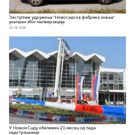
Заступник удружења "Новосадска фабрика знања"
ухапшен због малверзација
03. 08. 2026.
У Новом Саду обележен 21 месец од пада
надстрешнице