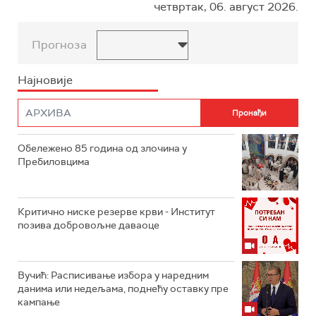
четвртак, 06. август 2026.
Прогноза
Најновије
Обележено 85 година од злочина у
Пребиловцима
Критично ниске резерве крви - Институт
позива добровољне даваоце
Вучић: Расписивање избора у наредним
данима или недељама, поднећу оставку пре
кампање