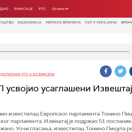
АДИО
ЕМИСИЈЕ
РТС
Остало
РУШТВО
ЕКОНОМИЈА
МЕРИЛА ВРЕМЕНА
РАТ У УКРАЈИНИ
ВРЕМ
 ДОПИСНИК РТС-А ИЗ БРИСЕЛА
усвојио усаглашени Извештај
емио известилац Европског парламента Тонино Пиц
ког парламента. Извештај је подржао 51 посланик
држано. Уочи гласања, известилац Тонино Пицула ре