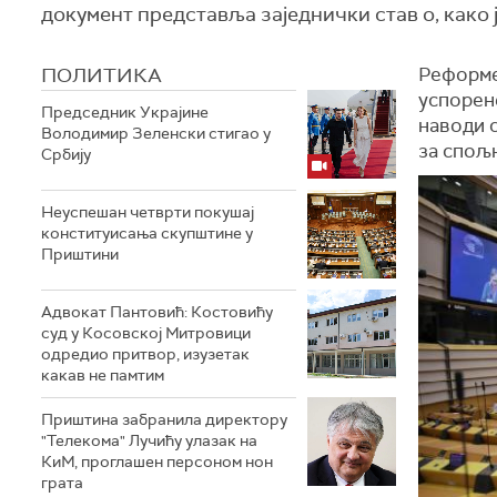
документ представља заједнички став о, како ј
ПОЛИТИКА
Реформе
успорен
Председник Украјине
наводи с
Володимир Зеленски стигао у
за спољ
Србију
Неуспешан четврти покушај
конституисања скупштине у
Приштини
Адвокат Пантовић: Костовићу
суд у Косовској Митровици
одредио притвор, изузетак
какав не памтим
Приштина забранила директору
"Телекома" Лучићу улазак на
КиМ, проглашен персоном нон
грата