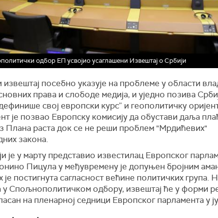
олитички одбор ЕП усвојио усаглашени Извештај о Србији
 извештај посебно указује на проблеме у области вл
сновних права и слободе медија, и уједно позива Срби
 дефинише свој европски курс” и геополитичку оријент
нт је позвао Европску комисију да обустави даља пл
з Плана раста док се не реши проблем "Мрдићевих"
дних закона.
ји је у марту представио известилац Европског парла
Тонино Пицула у међувремену је допуњен бројним ам
х је постигнута сагласност већине политичких група. 
а у Спољнополитичком одбору, извештај ће у форми р
ласан на пленарној седници Европског парламента у ју