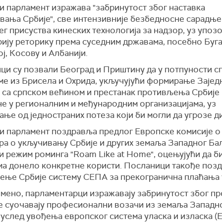
и парламент изражава "забринутост због наставка
вања Србије", све интензивније безбедносне сарадње
ег присуства кинеских технологија за надзор, уз упоз
ију реторику према суседним државама, посебно Буга
ј, Косову и Албанији.
ци су позвали Београд и Приштину да у потпуности с
ме из Брисела и Охрида, укључујући формирање Зајед
 са српском већином и престанак противљења Србије
е у регионалним и међународним организацијама, уз
ње од једностраних потеза који би могли да угрозе ди
и парламент поздравља предлог Европске комисије о
ра о укључивању Србије и других земаља Западног Ба
 режим роминга "Roam Like at Home", оцењујући да би
ма донело конкретне користи. Посланици такође поз
ење Србије систему СЕПА за прекогранична плаћања 
мено, парламентарци изражавају забринутост због пр
се суочавају професионални возачи из земаља Западн
услед увођења европског система уласка и изласка (Е