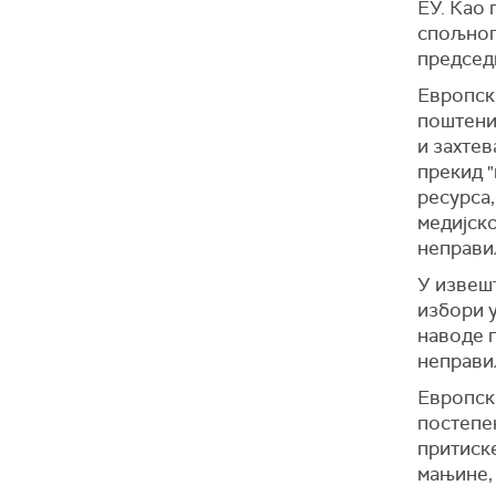
ЕУ. Као 
спољноп
председн
Европск
поштених
и захте
прекид 
ресурса
медијск
неправи
У извешт
избори у
наводе 
неправи
Европск
постепе
притиске
мањине, 