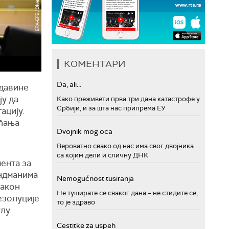
КОМЕНТАРИ
Da, ali...
адавине
ју да
Како преживети прва три дана катастрофе у
Србији, и за шта нас припрема ЕУ
ацију.
аћања
Dvojnik mog oca
Вероватно свако од нас има свог двојника
са којим дели и сличну ДНК
мента за
андманима
Nemogućnost tusiranja
Након
Не туширате се сваког дана – не стидите се,
езолуције
то је здраво
лу.
Cestitke za uspeh