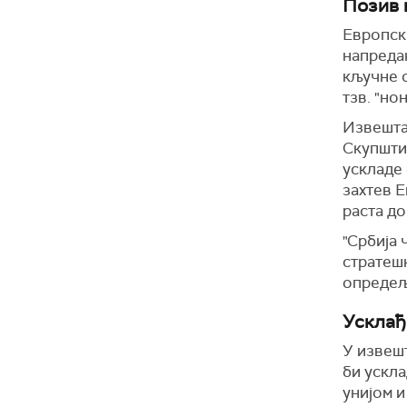
Позив 
Европски
напреда
кључне о
тзв. "но
Извештај
Скупштин
ускладе
захтев Е
раста до
"Србија 
стратешк
опредељ
Усклађ
У извешт
би ускл
унијом 