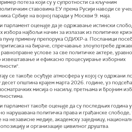
пример потеза који су у супротности са кључним
олитичким ставовима ЕУ према Русији наводи се уче
ика Србије на војној паради у Москви 9. маја.
и парламент оцењује да је одржавање истински слобо
 избора најбољи начин за излазак из политичке криз
ва пуну примену препорука ОДИХР-а. Посланици посе
"притисака на бираче, спречавање злоупотребе држав
, равноправне услове за све политичке актере, уравн
о извештавање и ефикасно процесуирање изборних
лности".
ају се такође осуђује атмосфера у којој су одржани л
 десет општина крајем марта 2026. године, уз подсећ
посматрачких мисија о насиљу, претњама и бројним из
лностима.
и парламент такође оцењује да су последњих година у
но нарушавана политичка права и грађанске слободе, 
 на независне медије, академску заједницу, национал
опозицију и организације цивилног друштва.