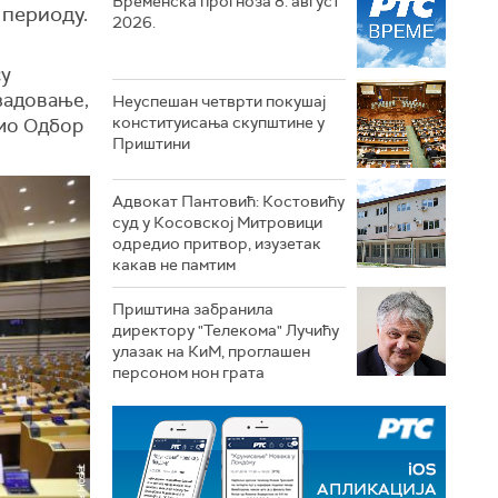
Временска прогноза 8. август
 периоду.
2026.
су
задовање,
Неуспешан четврти покушај
конституисања скупштине у
јио Одбор
Приштини
Адвокат Пантовић: Костовићу
суд у Косовској Митровици
одредио притвор, изузетак
какав не памтим
Приштина забранила
директору "Телекома" Лучићу
улазак на КиМ, проглашен
персоном нон грата