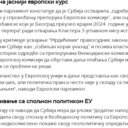
на јаснији европски курс
 парламент констатује да је Србија остварила „одређ
к у спровођењу препорука Европске комисије”, али оц
бавезе које је Београд преузео крајем 2024. године 
н пејпера" ради отварања Кластера 3 углавном нису ис
 критикује усвајање "Мрдићевих" правосудних закона
и Србије као „озбиљан корак уназад” и позива власти
 спорне одредбе са препорукама Венецијанске комисиј
вропској комисији да обустави даља плаћања Србији 
к се проблем не реши.
чланство у Европској унији и даље представља као сво
и циљ, али политичка пракса често није у складу са т
ењем", наводи Европски парламент.
ивање са спољном политиком ЕУ
ају се наводи да Србија мора да уложи "додатне напо
адила своју спољну и безбедносну политику са Европ
и недвосмислено покаже своју геополитичку опредељ