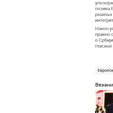
упозора
позива 
решења 
интегри
Након у
правно 
о Србији
гласање 
Европск
Везани