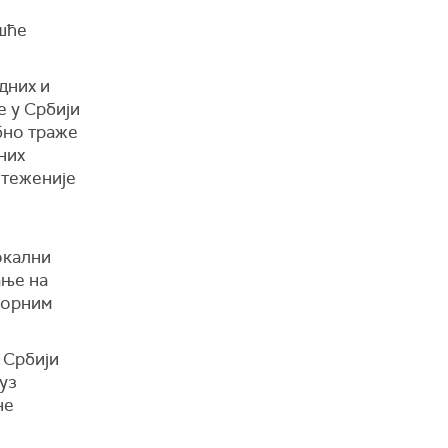
шће
дних и
е у Србији
бно траже
них
отеженије
окални
ање на
борним
 Србији
уз
не