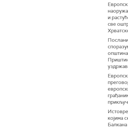
Европск
наоружа
и растућ
све оштр
Хрватско
Послани
споразу
општина
Приштин
уздржава
Европск
прегово
европски
грађани
прикључ
Истовре
којима 
Балкана 