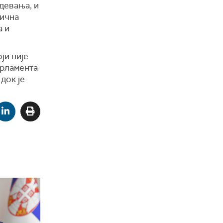
девања, и
тична
а и
оји није
арламента
 док је