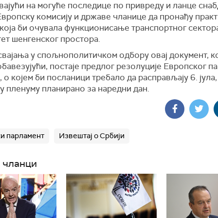
вајући на могуће последице по привреду и ланце снаб
Европску комисију и државе чланице да пронађу прак
која би очувала функционисање транспортног сектор
тет шенгенског простора.
свајања у
спољнополитичком одбору
овај документ,
к
обавезујући,
постаје предлог резолуције Европског п
, о којем би посланици требало да расправљају 6. јула,
у пленуму планирано за наредни дан.
и парламент
Извештај о Србији
 чланци