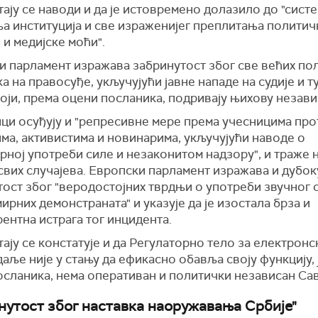
ају се наводи и да је истовремено долазило до "сист
а институција и све израженијег преплитања политич
и медијске моћи".
и парламент изражава забринутост због све већих по
а на правосуђе, укључујући јавне нападе на судије и 
оји, према оцени посланика, подривају њихову незави
ци осуђују и "репресивне мере према учесницима про
ма, активистима и новинарима, укључујући наводе о
рној употреби силе и незаконитом надзору", и траже 
свих случајева. Европски парламент изражава и дубок
ост због "веродостојних тврдњи о употреби звучног 
ирних демонстраната" и указује да је изостала брза и
ентна истрага тог инцидента.
ају се констатује и да Регулаторно тело за електронс
даље није у стању да ефикасно обавља своју функцију, 
осланика, нема оперативан и политички независан Сав
нутост због наставка наоружавања Србије"