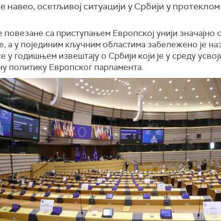
е навео, осетљивој ситуацији у Србији у протеклом
 повезане са приступањем Европској унији значајно 
е, а у појединим кључним областима забележено је на
е у годишњем извештају о Србији који је у среду усво
ну политику Европског парламента.