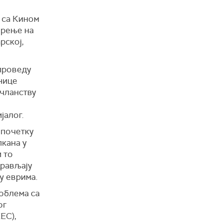
 са Кином
орење на
рској,
проведу
нице
 чланству
јалог.
 почетку
лкана у
 то
дрављају
у еврима.
облема са
ог
ЕС),