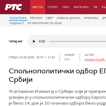
РТС
ВЕСТИ
СПОРТ
OKO
МАГАЗИН
ТВ
Р
ПОЛИТИКА
РЕГИОН
СВЕТ
СРБИЈА ДАНАС
ХРОНИКА
Д
ПОДКАСТ
ЕУ МОГУЋНОСТИ 2026
Читај ми!
ИЗВОР:
АУТОР:
СРЕДА, 03.06.2026, 15:47 -> 17:23
РТС
ДУШАН ГАЈИЋ,
Спољнополитички одбор ЕП 
Србији
Усаглашени Извештај о Србији, који је припр
усвојен је у спољнополитичком одбору Европс
је било 14, док је 10 чланова одбора било уз