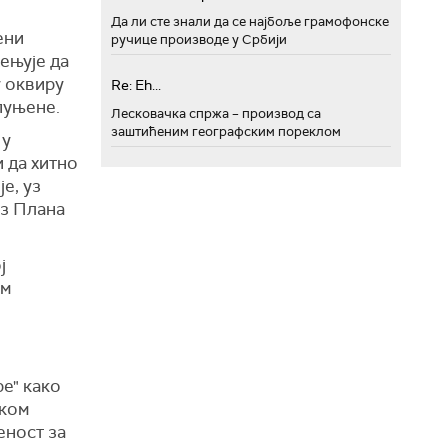
Да ли сте знали да се најбоље грамофонске
ени
ручице производе у Србији
ењује да
у оквиру
Re: Eh...
пуњене.
Лесковачка спржа – производ са
заштићеним географским пореклом
 у
 да хитно
е, уз
из Плана
ј
им
ре" како
ском
еност за