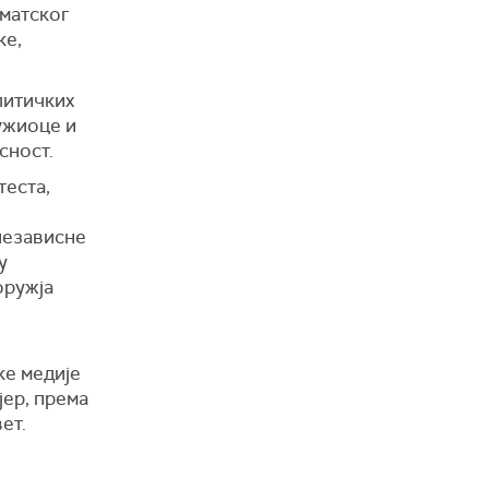
ематског
ке,
литичких
тужиоце и
сност.
теста,
независне
у
оружја
ке медије
јер, према
ет.