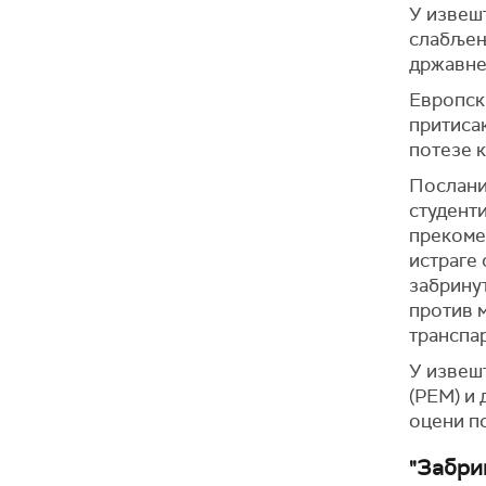
У извешт
слабљењ
државне 
Европск
притисак
потезе к
Послани
студенти
прекоме
истраге 
забринут
против м
транспар
У извешт
(РЕМ) и 
оцени п
"Забри