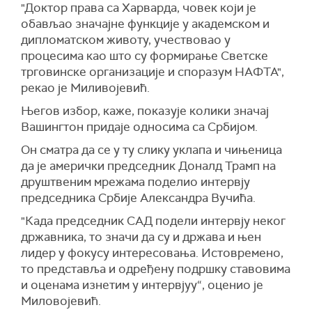
"Доктор права са Харварда, човек који је
обављао значајне функције у академском и
дипломатском животу, учествовао у
процесима као што су формирање Светске
трговинске организације и споразум НАФТА",
рекао је Миливојевић.
Његов избор, каже, показује колики значај
Вашингтон придаје односима са Србијом.
Он сматра да се у ту слику уклапа и чињеница
да је амерички председник Доналд Трамп на
друштвеним мрежама поделио интервју
председника Србије Александра Вучића.
"Када председник САД подели интервју неког
државника, то значи да су и држава и њен
лидер у фокусу интересовања. Истовремено,
то представља и одређену подршку ставовима
и оценама изнетим у интервјуу“, оценио је
Миловојевић.