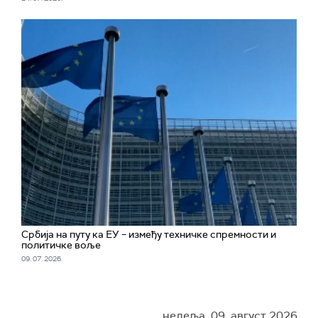
Србија на путу ка ЕУ – између техничке спремности и
политичке воље
09. 07. 2026.
недеља, 09. август 2026.