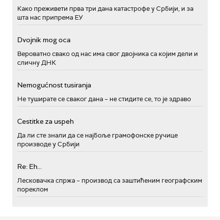
Како преживети прва три дана катастрофе у Србији, и за
шта нас припрема ЕУ
Dvojnik mog oca
Вероватно свако од нас има свог двојника са којим дели и
сличну ДНК
Nemogućnost tusiranja
Не туширате се сваког дана – не стидите се, то је здраво
Cestitke za uspeh
Да ли сте знали да се најбоље грамофонске ручице
производе у Србији
Re: Eh...
Лесковачка спржа – производ са заштићеним географским
пореклом