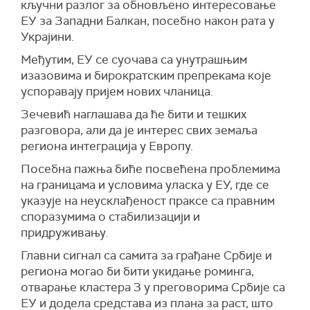
кључни разлог за обновљено интересовање
ЕУ за Западни Балкан, посебно након рата у
Украјини.
Међутим, ЕУ се суочава са унутрашњим
изазовима и бирократским препрекама које
успоравају пријем нових чланица.
Зечевић наглашава да ће бити и тешких
разговора, али да је интерес свих земаља
региона интеграција у Европу.
Посебна пажња биће посвећена проблемима
на границама и условима уласка у ЕУ, где се
указује на неусклађеност праксе са правним
споразумима о стабилизацији и
придруживању.
Главни сигнал са самита за грађане Србије и
региона могао би бити укидање роминга,
отварање кластера 3 у преговорима Србије са
ЕУ и додела средстава из плана за раст, што