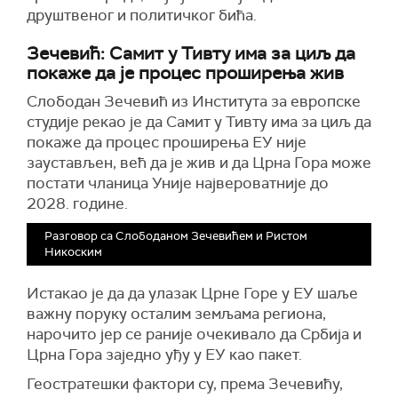
друштвеног и политичког бића.
Зечевић: Самит у Тивту има за циљ да
покаже да је процес проширења жив
Слободан Зечевић из Института за европске
студије рекао је да Самит у Тивту има за циљ да
покаже да процес проширења ЕУ није
заустављен, већ да је жив и да Црна Гора може
постати чланица Уније највероватније до
2028. године.
Разговор са Слободаном Зечевићем и Ристом
Никоским
Истакао је да да улазак Црне Горе у ЕУ шаље
важну поруку осталим земљама региона,
нарочито јер се раније очекивало да Србија и
Црна Гора заједно уђу у ЕУ као пакет.
Геостратешки фактори су, према Зечевићу,