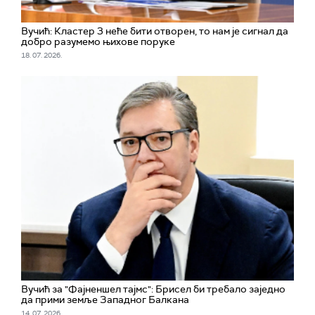
Вучић: Кластер 3 неће бити отворен, то нам је сигнал да
добро разумемо њихове поруке
18. 07. 2026.
Вучић за "Фајненшел тајмс": Брисел би требало заједно
да прими земље Западног Балкана
14. 07. 2026.