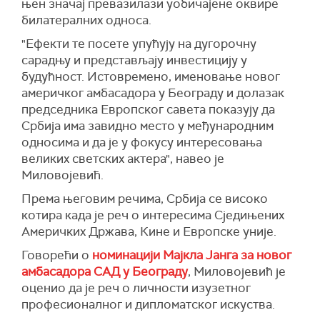
њен значај превазилази уобичајене оквире
билатералних односа.
"Ефекти те посете упућују на дугорочну
сарадњу и представљају инвестицију у
будућност. Истовремено, именовање новог
америчког амбасадора у Београду и долазак
председника Европског савета показују да
Србија има завидно место у међународним
односима и да је у фокусу интересовања
великих светских актера", навео је
Миловојевић.
Према његовим речима, Србија се високо
котира када је реч о интересима Сједињених
Америчких Држава, Кине и Европске уније.
Говорећи о
номинацији Мајкла Јанга за новог
амбасадора САД у Београду
, Миловојевић је
оценио да је реч о личности изузетног
професионалног и дипломатског искуства.