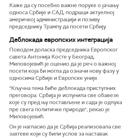
Каже да су посебно важне поруке о јачању
односа Србије и САД, подршци актуелној
америчкој администрацији и позиву
председнику Трампу да посети Србију.
Деблокада европских интеграција
Поводом доласка председника Европског
савета Антонија Косте у Београд,
Миловојевић је оценио да је реч о важној
посети која би могла да означи нову фазу у
односима Србије и Европске уније.
"Кључна тема биће деблокада приступних
преговора. Србија је испунила све обавезе
које су пред њу постављене и сада је одлука
пре свега политичке природе", рекао је
Миловојевић.
Он је нагласио да је Србија реализовала све
захтеве који су били услов за наставак