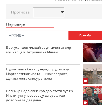
Прогноза
Најновије
Бор, ухапшен младић осумњичен за смрт
мушкарца у Петровцу на Млави
Будимпешта без крузера, спруд испод
Маргаретиног моста – низак водостај
Дунава мења слику региона
Велимир Радојевић крв дао стоти пут, из
Института упозоравају да су залихе
довољне за два дана