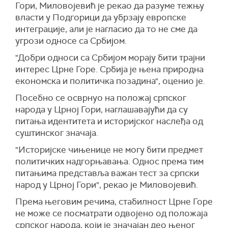
Гори, Миловојевић је рекао да разуме тежњу
власти у Подгорици да убрзају европске
интеграције, али је нагласио да то не сме да
угрози односе са Србијом.
"Добри односи са Србијом морају бити трајни
интерес Црне Горе. Србија је њена природна
економска и политичка позадина", оценио је.
Посебно се осврнуо на положај српског
народа у Црној Гори, наглашавајући да су
питања идентитета и историјског наслеђа од
суштинског значаја.
"Историјске чињенице не могу бити предмет
политичких надгорњавања. Однос према тим
питањима представља важан тест за српски
народ у Црној Гори", рекао је Миловојевић.
Према његовим речима, стабилност Црне Горе
не може се посматрати одвојено од положаја
српског народа, који је значајан део њеног