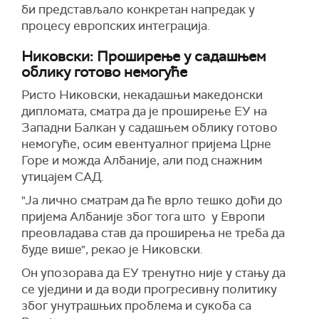
би представљало конкретан напредак у
процесу европских интеграција.
Никовски: Проширење у садашњем
облику готово немогуће
Ристо Никовски, некадашњи македонски
дипломата, сматра да је проширење ЕУ на
Западни Балкан у садашњем облику готово
немогуће, осим евентуалног пријема Црне
Горе и можда Албаније, али под снажним
утицајем САД.
"Ја лично сматрам да ће врло тешко доћи до
пријема Албаније због тога што у Европи
преовладава став да проширења не треба да
буде више", рекао је Никовски.
Он упозорава да ЕУ тренутно није у стању да
се уједини и да води прогресивну политику
због унутрашњих проблема и сукоба са