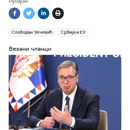
Русијом.
Слободан Зечевић
Србија и ЕУ
Везани чланци