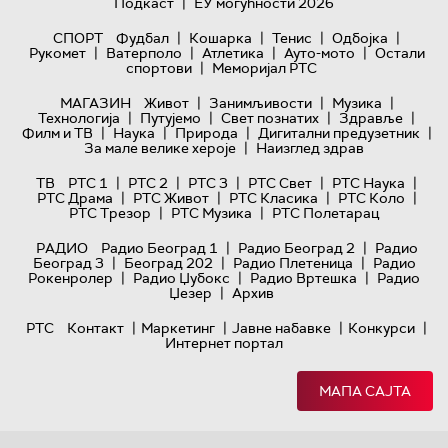
|
Подкаст
ЕУ могућности 2026
|
|
|
|
СПОРТ
Фудбал
Кошарка
Тенис
Одбојка
|
|
|
|
Рукомет
Ватерполо
Атлетика
Ауто-мото
Остали
|
спортови
Меморијал РТС
|
|
|
МАГАЗИН
Живот
Занимљивости
Музика
|
|
|
|
Технологијa
Путујемо
Свет познатих
Здравље
|
|
|
|
Филм и ТВ
Наука
Природа
Дигитални предузетник
|
За мале велике хероје
Наизглед здрав
|
|
|
|
|
ТВ
РТС 1
РТС 2
РТС 3
РТС Свет
РТС Наука
|
|
|
|
РТС Драма
РТС Живот
РТС Класика
РТС Коло
|
|
РТС Трезор
РТС Музика
РТС Полетарац
|
|
РАДИО
Радио Београд 1
Радио Београд 2
Радио
|
|
|
Београд 3
Београд 202
Радио Плетеница
Радио
|
|
|
Рокенролер
Радио Џубокс
Радио Вртешка
Радио
|
Џезер
Архив
|
|
|
|
РТС
Контакт
Маркетинг
Јавне набавке
Конкурси
Интернет портал
МАПА САЈТА