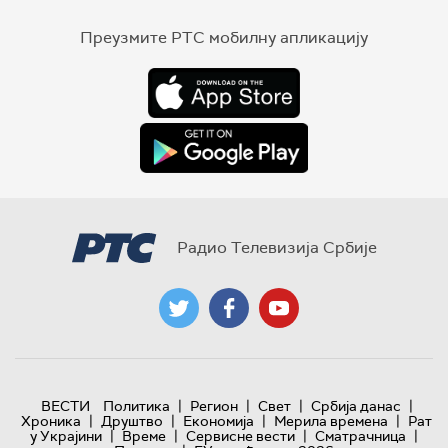
Преузмите РТС мобилну апликацију
Радио Телевизија Србије
|
|
|
|
ВЕСТИ
Политика
Регион
Свет
Србија данас
|
|
|
|
Хроника
Друштво
Економија
Мерила времена
Рат
|
|
|
|
у Украјини
Време
Сервисне вести
Сматрачница