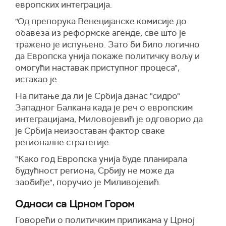
европских интеграција.
"Од препорука Венецијанске комисије до
обавеза из реформске агенде, све што је
тражено је испуњено. Зато би било логично
да Европска унија покаже политичку вољу и
омогући наставак приступног процеса",
истакао је.
На питање да ли је Србија данас "сидро"
Западног Балкана када је реч о европским
интеграцијама, Миловојевић је одговорио да
је Србија неизоставан фактор сваке
регионалне стратегије.
"Како год Европска унија буде планирала
будућност региона, Србију не може да
заобиђе", поручио је Миливојевић.
Односи са Црном Гором
Говорећи о политичким приликама у Црној