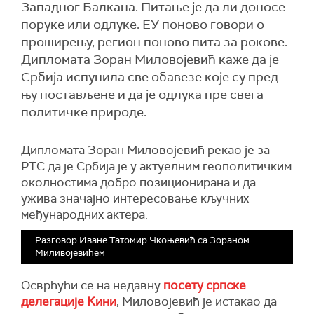
Западног Балкана. Питање је да ли доносе
поруке или одлуке. ЕУ поново говори о
проширењу, регион поново пита за рокове.
Дипломата Зоран Миловојевић каже да је
Србија испунила све обавезе које су пред
њу постављене и да је одлука пре свега
политичке природе.
Дипломата Зоран Миловојевић рекао је за
РТС да је Србија је у актуелним геополитичким
околностима добро позиционирана и да
ужива значајно интересовање кључних
међународних актера.
Разговор Иване Татомир Чкоњевић са Зораном
Миливојевићем
Осврћући се на недавну
посету српске
делегације Кини
, Миловојевић је истакао да