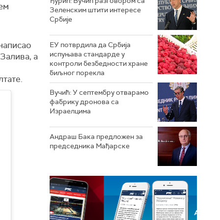
Ђурић: Вучић разговором са
ем
Зеленским штити интересе
Србије
 написао
ЕУ потврдила да Србија
испуњава стандарде у
 Залива, а
контроли безбедности хране
биљног порекла
лтате.
Вучић: У септембру отварамо
фабрику дронова са
Израелцима
Андраш Бакa предложен за
председника Мађарске