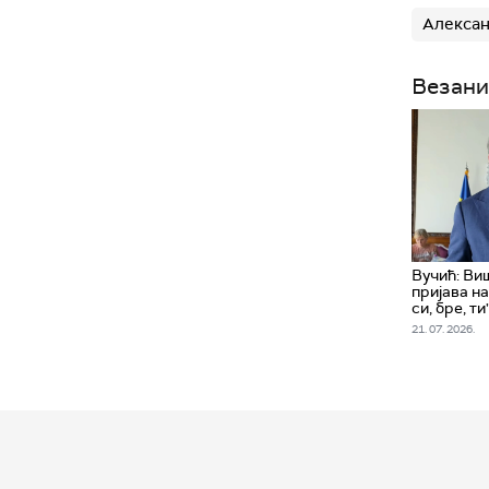
Алексан
Везани
Вучић: Ви
пријава н
си, бре, ти
21. 07. 2026.