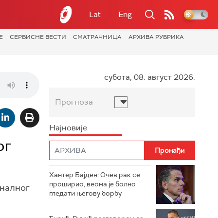
Lat
Eng
Е
СЕРВИСНЕ ВЕСТИ
СМАТРАЧНИЦА
АРХИВА РУБРИКА
субота, 08. август 2026.
Прогноза
Најновије
ог
Хантер Бајден: Очев рак се
проширио, веома је болно
оналног
гледати његову борбу