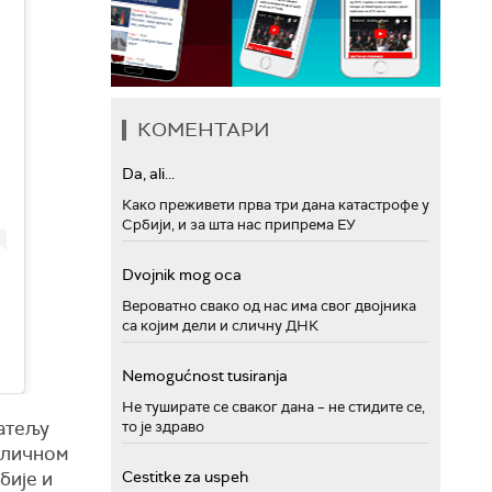
КОМЕНТАРИ
Da, ali...
Како преживети прва три дана катастрофе у
Србији, и за шта нас припрема ЕУ
Dvojnik mog oca
Вероватно свако од нас има свог двојника
са којим дели и сличну ДНК
Nemogućnost tusiranja
Не туширате се сваког дана – не стидите се,
атељу
то је здраво
 личном
бије и
Cestitke za uspeh