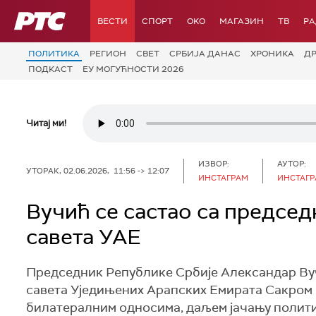
РТС
ВЕСТИ
СПОРТ
OKO
МАГАЗИН
ТВ
Р
ПОЛИТИКА
РЕГИОН
СВЕТ
СРБИЈА ДАНАС
ХРОНИКА
Д
ПОДКАСТ
ЕУ МОГУЋНОСТИ 2026
Читај ми!
ИЗВОР:
АУТОР:
УТОРАК, 02.06.2026, 11:56 -> 12:07
ИНСТАГРАМ
ИНСТАГ
Вучић се састао са предсе
савета УАЕ
Председник Републике Србије Александар Ву
савета Уједињених Арапских Емирата Сакром Г
билатералним односима, даљем јачању политич