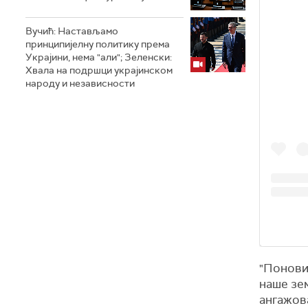
Вучић: Настављамо
принципијелну политику према
Украјини, нема "али"; Зеленски:
Хвала на подршци украјинском
народу и независности
"Понови
наше зе
ангажов