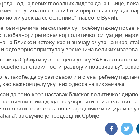
 један од највећих глобалних лидера данашњице, показ
ким тренуцима шта значи бити пријатељ и поуздан па
мо могли увек да се ослонимо", навео је Вучић.
еговим речима, на састанку су посебну пажњу посвет
ј глобалној и регионалној политичкој ситуацији, наро
а на Блиском истоку, као и значају очувања мира, ст
 и одговорног приступа у временима великих изазова.
 сам да Србија изузетно цени улогу УАЕ као важног и 
посвећеног стабилности, развоју и повезивању", рекао
 је, такође, да су разговарали и о унапређењу парла
, као важном делу укупних односа наших земаља.
сам да ћемо кроз наставак блиског политичког дијало
 на свим нивоима додатно учврстити пријатељство на
 отворити простор за нове заједничке иницијативе у
ађана", закључио је председник Србије.