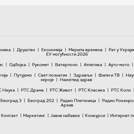
|
|
|
|
оника
Друштво
Економија
Мерила времена
Рат у Украји
ЕУ могућности 2026
|
|
|
|
|
|
ис
Одбојка
Рукомет
Ватерполо
Атлетика
Ауто-мото
|
|
|
|
|
гијa
Путујемо
Свет познатих
Здравље
Филм и ТВ
Нау
|
хероје
Наизглед здрав
|
|
|
|
С Наука
РТС Драма
РТС Живот
РТС Класика
РТС Коло
|
|
|
 Београд 3
Београд 202
Радио Плетеница
Радио Рокенро
Архив
|
|
|
|
Контакт
Маркетинг
Јавне набавке
Конкурси
Интернет п