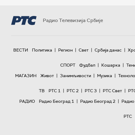
Радио Телевизија Србије
|
|
|
|
ВЕСТИ
Политика
Регион
Свет
Србија данас
Хр
|
|
СПОРТ
Фудбал
Кошарка
Тен
|
|
|
МАГАЗИН
Живот
Занимљивости
Музика
Техноло
|
|
|
|
ТВ
РТС 1
РТС 2
РТС 3
РТС Свет
РТ
|
|
РАДИО
Радио Београд 1
Радио Београд 2
Радио
РТС