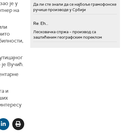
ао је у
Да ли сте знали да се најбоље грамофонске
ртнер на
ручице производе у Србији
Re: Eh...
или
Лесковачка спржа – производ са
чито
заштићеним географским пореклом
абилности,
утицајног
 је Вучић.
ментарне
га и
ших
 интересу