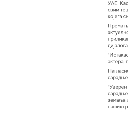
УАЕ. Као
свим теш
којега с
Према њ
актуелно
приликам
дијалога
"Истакао
актера, 
Нагласио
сарадње
"Уверен 
сарадње
земаља и
наших гр