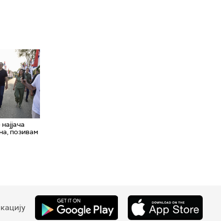
 најјача
на, позивам
кацију