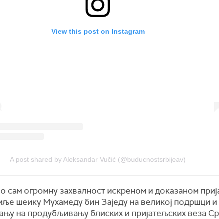
View this post on Instagram
A post shared by Aleksandar Vučić (@buducnostsrbijeav)
о сам огромну захвалност искреном и доказаном приј
мље шеику Мухамеду бин Заједу на великој подршци и
ању на продубљивању блиских и пријатељских веза Ср