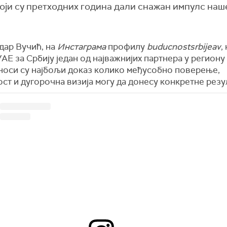
који су претходних година дали снажан импулс наш
дар Вучић, на
Инстаграма
профилу
buducnostsrbijeav
,
 УАЕ за Србију један од најважнијих партнера у региону
носи су најбољи доказ колико међусобно поверење,
ст и дугорочна визија могу да донесу конкретне резу