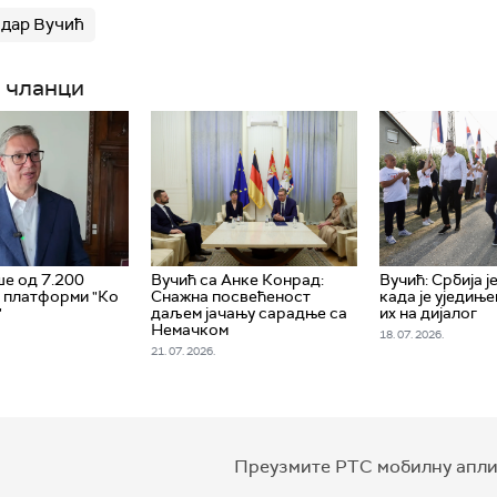
дар Вучић
 чланци
ше од 7.200
Вучић са Анке Конрад:
Вучић: Србија је
а платформи "Ко
Снажна посвећеност
када је уједиње
"
даљем јачању сарадње са
их на дијалог
Немачком
18. 07. 2026.
21. 07. 2026.
Преузмите РТС мобилну апли