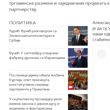
трговинске размене и заједничких пројеката 
партнерству.
ПОЛИТИКА
Алексан
је да су
Ђурић: Вучић разговором са
наши од
Зеленским штити интересе
стабилно
Србије
Вучић: У септембру отварамо
фабрику дронова са Израелцима
Посланица јајима гађала Аљбина
Куртија, опет прекинута
конститутивна седница
парламента у Приштини
У скупштинску процедуру ушле
измене закона о јавном дугу, е-
акцизама, е-фактурисању