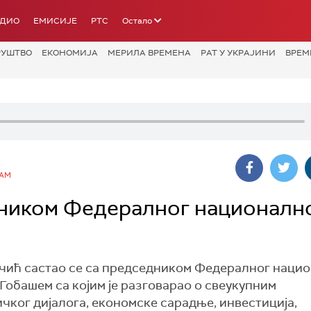
АДИО
ЕМИСИЈЕ
РТС
Остало
РУШТВО
ЕКОНОМИЈА
МЕРИЛА ВРЕМЕНА
РАТ У УКРАЈИНИ
ВРЕМ
РАМ
дником Федералног националн
чић састао се са председником Федералног наци
обашем са којим је разговарао о свеукупним
ког дијалога, економске сарадње, инвестиција,