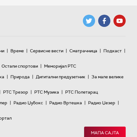
|
|
|
|
|
ни
Време
Сервисне вести
Сматрачница
Подкаст
|
Остали спортови
Меморијал РТС
|
|
|
ка
Природа
Дигитални предузетник
За мале велике
|
|
|
РТС Трезор
РТС Музика
РТС Полетарац
|
|
|
|
лер
Радио Џубокс
Радио Вртешка
Радио Џезер
ортал
МАПА САЈТА