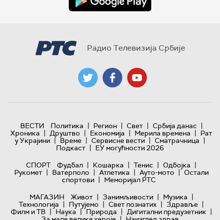
Радио Телевизија Србије
|
|
|
|
ВЕСТИ
Политика
Регион
Свет
Србија данас
|
|
|
|
Хроника
Друштво
Економија
Мерила времена
Рат
|
|
|
|
у Украјини
Време
Сервисне вести
Сматрачница
|
Подкаст
ЕУ могућности 2026
|
|
|
|
СПОРТ
Фудбал
Кошарка
Тенис
Одбојка
|
|
|
|
Рукомет
Ватерполо
Атлетика
Ауто-мото
Остали
|
спортови
Меморијал РТС
|
|
|
МАГАЗИН
Живот
Занимљивости
Музика
|
|
|
|
Технологијa
Путујемо
Свет познатих
Здравље
|
|
|
|
Филм и ТВ
Наука
Природа
Дигитални предузетник
|
За мале велике хероје
Наизглед здрав