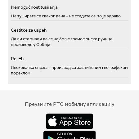
Nemogućnost tusiranja
Не туширате се сваког дана – не стидите се, то је здраво
Cestitke za uspeh
Да ли сте знали да се најбоље грамофонске ручице
производе у Србији
Re: Eh...
Лесковачка спржа – производ са заштићеним географским
пореклом
Преузмите РТС мобилну апликацију