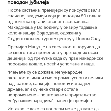
поводом јубилеја
После састанка, премијери су присуствовали
свечаној академији која је поводом 80 година
од почетка организованог насељавања
Македонаца у Војводину, у оквиру тадашње
колонизације Војводине, одржана у
Студентском културном центру у Новом Саду.
Премијер Мацут је на свечаности поручио да
се много тога променило у претходних осам
деценија, од тренутка када су прве македонске
породице дошле, носећи успомене и наде.
"Мењале су се државе, међународне
околности, имали смо огроман успон и велики
пад, ратове, санкције, поновну изградњу
државе, али су неке ствари остале
непромењене – поштовање и пријатељство
међу нашим народима", навео је премијер.
Истакао је како са поносом може да каже да