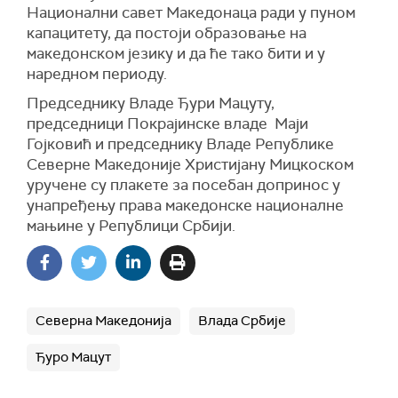
Национални савет Македонаца ради у пуном
капацитету, да постоји образовање на
македонском језику и да ће тако бити и у
наредном периоду.
Председнику Владе Ђури Мацуту,
председници Покрајинске владе Маји
Гојковић и председнику Владе Републике
Северне Македоније Христијану Мицкоском
уручене су плакете за посебан допринос у
унапређењу права македонске националне
мањине у Републици Србији.
Северна Македонија
Влада Србије
Ђуро Мацут