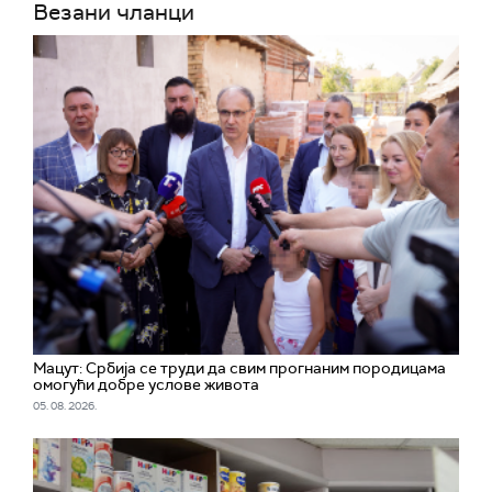
Везани чланци
Мацут: Србија се труди да свим прогнаним породицама
омогући добре услове живота
05. 08. 2026.