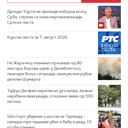
Дрецун: Курти не признаје изборну вољу
Срба, спрема се нова маргинализација
Српске листе
Курсна листа за 7. август 2026.
На Жарачкој планини гори више од 80
хектара борове шуме; у Делиблатској
пешчари боља ситуација, евакуисани рубни
делови Шумарка
Тајфун Делфин паралисао југозапад Јапана -
наређена евакуација, отказано више од 500
летова
Шесторо убијених у школи на Тајланду –
нападач пре пуцњаве убио и бабу и деду, 15
особа рањено