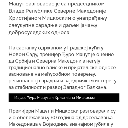
Мацут разговарао је са председником
Владе Републике Северне Македоније
Христијаном Мицкоским о унапређењу
свеукупне сарадње и даљем јачању
добросуседских односа.
На састанку одржаном у Градској кући у
Новом Саду, премијер Ђуро Мацут је оценио
да Србија и Северна Македонија негују
традиционално блиске и пријатељске односе
засноване на међусобном поверењу,
регионалној сарадњи и заједничком интересу
за стабилност и развој Западног Балкана.
Изјаве Ђура Мацута и Христијана Мицкоског
Премијери Мацут и Мицкоски разговарали су
и о обележавању 80 година од досељавања
Македонаца у Војводину, значајном јубилеју