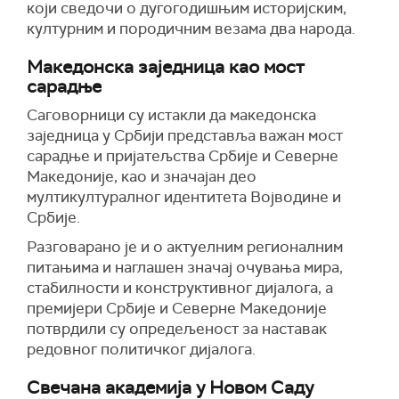
који сведочи о дугогодишњим историјским,
културним и породичним везама два народа.
Македонска заједница као мост
сарадње
Саговорници су истакли да македонска
заједница у Србији представља важан мост
сарадње и пријатељства Србије и Северне
Македоније, као и значајан део
мултикултуралног идентитета Војводине и
Србије.
Разговарано је и о актуелним регионалним
питањима и наглашен значај очувања мира,
стабилности и конструктивног дијалога, а
премијери Србије и Северне Македоније
потврдили су опредељеност за наставак
редовног политичког дијалога.
Свечана академија у Новом Саду