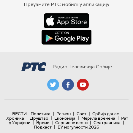
Преузмите РТС мобилну апликацију
Радио Телевизија Србије
|
|
|
|
ВЕСТИ
Политика
Регион
Свет
Србија данас
|
|
|
|
Хроника
Друштво
Економија
Мерила времена
Рат
|
|
|
|
у Украјини
Време
Сервисне вести
Сматрачница
|
Подкаст
ЕУ могућности 2026