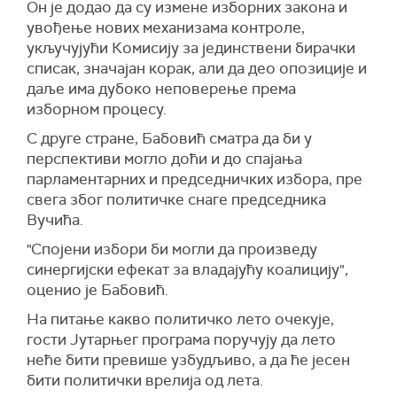
Он је додао да су измене изборних закона и
увођење нових механизама контроле,
укључујући Комисију за јединствени бирачки
списак, значајан корак, али да део опозиције и
даље има дубоко неповерење према
изборном процесу.
С друге стране, Бабовић сматра да би у
перспективи могло доћи и до спајања
парламентарних и председничких избора, пре
свега због политичке снаге председника
Вучића.
"Спојени избори би могли да произведу
синергијски ефекат за владајућу коалицију",
оценио је Бабовић.
На питање какво политичко лето очекује,
гости Јутарњег програма поручују да лето
неће бити превише узбудљиво, а да ће јесен
бити политички врелија од лета.