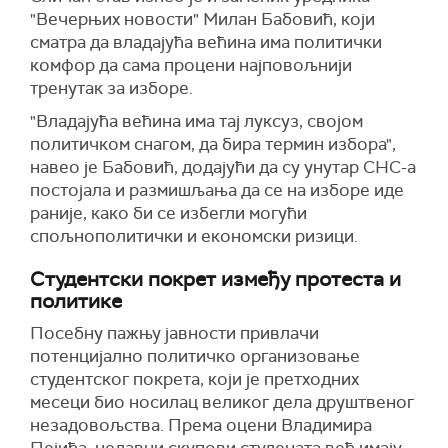
"Вечерњих новости" Милан Бабовић, који
сматра да владајућа већина има политички
комфор да сама процени најповољнији
тренутак за изборе.
"Владајућа већина има тај луксуз, својом
политичком снагом, да бира термин избора",
навео је Бабовић, додајући да су унутар СНС-а
постојала и размишљања да се на изборе иде
раније, како би се избегли могући
спољнополитички и економски ризици.
Студентски покрет између протеста и
политике
Посебну пажњу јавности привлачи
потенцијално политичко организовање
студентског покрета, који је претходних
месеци био носилац великог дела друштвеног
незадовољства. Према оцени Владимира