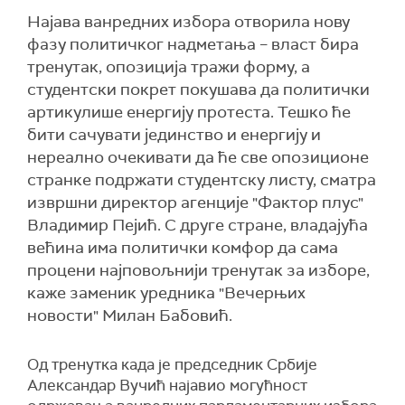
Најава ванредних избора отворила нову
фазу политичког надметања – власт бира
тренутак, опозиција тражи форму, а
студентски покрет покушава да политички
артикулише енергију протеста. Тешко ће
бити сачувати јединство и енергију и
нереално очекивати да ће све опозиционе
странке подржати студентску листу, сматра
извршни директор агенције "Фактор плус"
Владимир Пејић. С друге стране, владајућа
већина има политички комфор да сама
процени најповољнији тренутак за изборе,
каже заменик уредника "Вечерњих
новости" Милан Бабовић.
Од тренутка када је председник Србије
Александар Вучић најавио могућност