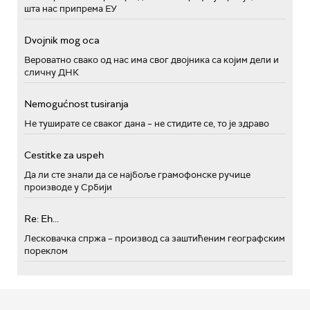
шта нас припрема ЕУ
Dvojnik mog oca
Вероватно свако од нас има свог двојника са којим дели и
сличну ДНК
Nemogućnost tusiranja
Не туширате се сваког дана – не стидите се, то је здраво
Cestitke za uspeh
Да ли сте знали да се најбоље грамофонске ручице
производе у Србији
Re: Eh...
Лесковачка спржа – производ са заштићеним географским
пореклом