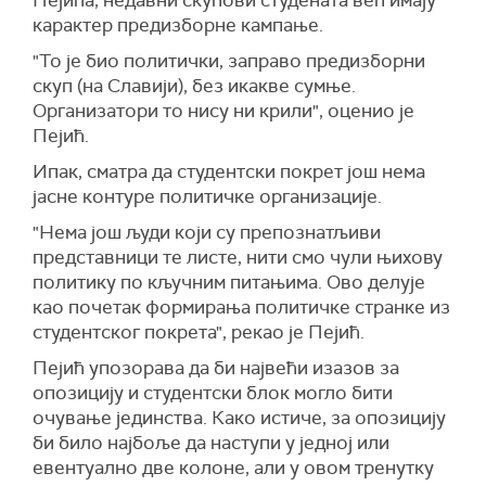
Пејића, недавни скупови студената већ имају
карактер предизборне кампање.
"То је био политички, заправо предизборни
скуп (на Славији), без икакве сумње.
Организатори то нису ни крили", оценио је
Пејић.
Ипак, сматра да студентски покрет још нема
јасне контуре политичке организације.
"Нема још људи који су препознатљиви
представници те листе, нити смо чули њихову
политику по кључним питањима. Ово делује
као почетак формирања политичке странке из
студентског покрета", рекао је Пејић.
Пејић упозорава да би највећи изазов за
опозицију и студентски блок могло бити
очување јединства. Како истиче, за опозицију
би било најбоље да наступи у једној или
евентуално две колоне, али у овом тренутку