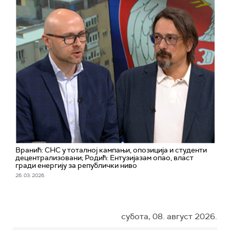
Вранић: СНС у тоталној кампањи, опозиција и студенти
децентрализовани; Родић: Ентузијазам опао, власт
гради енергију за републички ниво
26. 03. 2026.
субота, 08. август 2026.