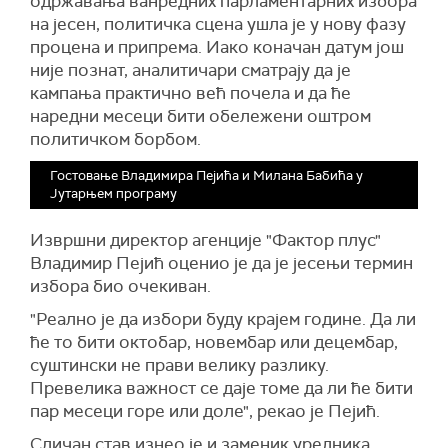
одржавања ванредних парламентарних избора
на јесен, политичка сцена ушла је у нову фазу
процена и припрема. Иако коначан датум још
није познат, аналитичари сматрају да је
кампања практично већ почела и да ће
наредни месеци бити обележени оштром
политичком борбом.
Гостовање Владимира Пејића и Милана Бабића у
Јутарњем програму
Извршни директор агенције "Фактор плус"
Владимир Пејић оценио је да је јесењи термин
избора био очекиван.
"Реално је да избори буду крајем године. Да ли
ће то бити октобар, новембар или децембар,
суштински не прави велику разлику.
Превелика важност се даје томе да ли ће бити
пар месеци горе или доле", рекао је Пејић.
Сличан став изнео је и заменик уредника