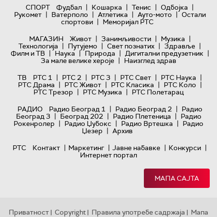
|
|
|
|
СПОРТ
Фудбал
Кошарка
Тенис
Одбојка
|
|
|
|
Рукомет
Ватерполо
Атлетика
Ауто-мото
Остали
|
спортови
Меморијал РТС
|
|
|
МАГАЗИН
Живот
Занимљивости
Музика
|
|
|
|
Технологијa
Путујемо
Свет познатих
Здравље
|
|
|
|
Филм и ТВ
Наука
Природа
Дигитални предузетник
|
За мале велике хероје
Наизглед здрав
|
|
|
|
|
ТВ
РТС 1
РТС 2
РТС 3
РТС Свет
РТС Наука
|
|
|
|
РТС Драма
РТС Живот
РТС Класика
РТС Коло
|
|
РТС Трезор
РТС Музика
РТС Полетарац
|
|
РАДИО
Радио Београд 1
Радио Београд 2
Радио
|
|
|
Београд 3
Београд 202
Радио Плетеница
Радио
|
|
|
Рокенролер
Радио Џубокс
Радио Вртешка
Радио
|
Џезер
Архив
|
|
|
|
РТС
Контакт
Маркетинг
Јавне набавке
Конкурси
Интернет портал
МАПА САЈТА
Приватност
Copyright
Правила употребе садржаја
Мапа
|
|
|