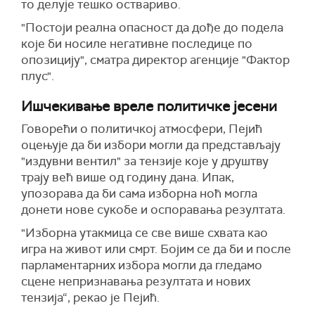
то делује тешко оствариво.
"Постоји реална опасност да дође до подела
које би носиле негативне последице по
опозицију", сматра директор агенције "Фактор
плус".
Ишчекивање вреле политичке јесени
Говорећи о политичкој атмосфери, Пејић
оцењује да би избори могли да представљају
"издувни вентил" за тензије које у друштву
трају већ више од годину дана. Ипак,
упозорава да би сама изборна ноћ могла
донети нове сукобе и оспоравања резултата.
"Изборна утакмица се све више схвата као
игра на живот или смрт. Бојим се да би и после
парламентарних избора могли да гледамо
сцене непризнавања резултата и нових
тензија“, рекао је Пејић.