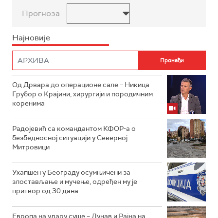
Прогноза
Најновије
Од Дрвара до операционе сале – Никица
Грубор о Крајини, хирургији и породичним
коренима
Радојевић са командантом КФОР-а о
безбедносној ситуацији у Северној
Митровици
Ухапшен у Београду осумњичени за
злостављање и мучење, одређен му је
притвор од 30 дана
Европа на удару суше – Дунав и Рајна на