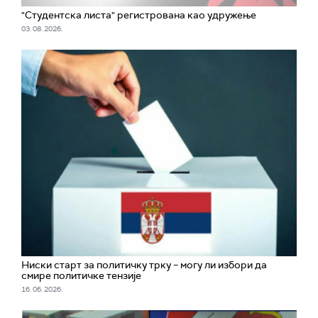
"Студентска листа" регистрована као удружење
03. 08. 2026.
Ниски старт за политичку трку – могу ли избори да
смире политичке тензије
16. 06. 2026.