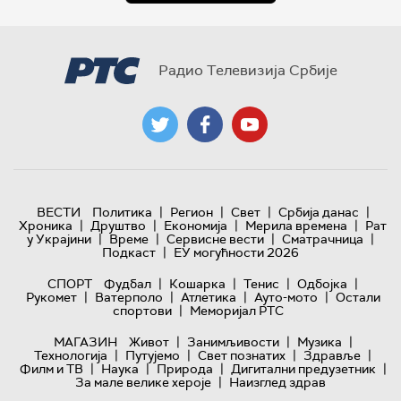
Радио Телевизија Србије
|
|
|
|
ВЕСТИ
Политика
Регион
Свет
Србија данас
|
|
|
|
Хроника
Друштво
Економија
Мерила времена
Рат
|
|
|
|
у Украјини
Време
Сервисне вести
Сматрачница
|
Подкаст
ЕУ могућности 2026
|
|
|
|
СПОРТ
Фудбал
Кошарка
Тенис
Одбојка
|
|
|
|
Рукомет
Ватерполо
Атлетика
Ауто-мото
Остали
|
спортови
Меморијал РТС
|
|
|
МАГАЗИН
Живот
Занимљивости
Музика
|
|
|
|
Технологијa
Путујемо
Свет познатих
Здравље
|
|
|
|
Филм и ТВ
Наука
Природа
Дигитални предузетник
|
За мале велике хероје
Наизглед здрав