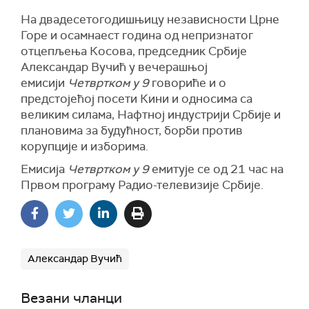
На двадесетогодишњицу независности Црне
Горе и осамнаест година од непризнатог
отцепљења Косова, председник Србије
Александар Вучић у вечерашњој
емисији
Четвртком у 9
говориће и о
предстојећој посети Кини и односима са
великим силама, Нафтној индустрији Србије и
плановима за будућност, борби против
корупције и изборима.
Емисија
Четвртком у 9
емитује се од 21 час на
Првом програму Радио-телевизије Србије.
Александар Вучић
Везани чланци