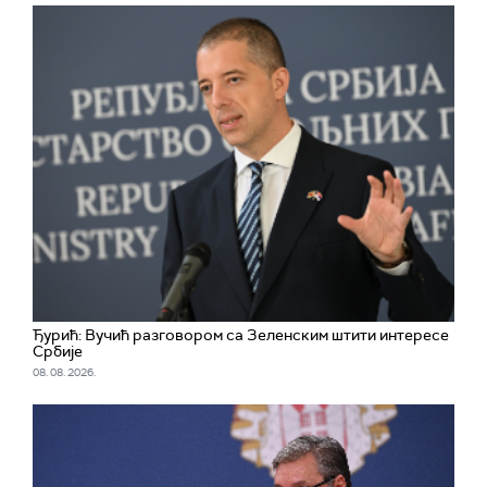
Ђурић: Вучић разговором са Зеленским штити интересе
Србије
08. 08. 2026.