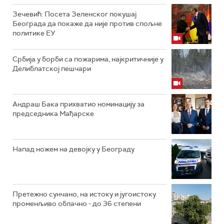
Зечевић: Посета Зеленског покушај
Београда да покаже да није против спољне
политике ЕУ
Србија у борби са пожарима, најкритичније у
Делиблатској пешчари
Андраш Бака прихватио номинацију за
председника Мађарске
Напад ножем на девојку у Београду
Претежно сунчано, на истоку и југоистоку
променљиво облачно - до 36 степени