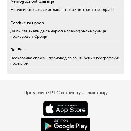
Nemogućnost tusiranja
Не туширате се сваког дана – не стидите се, то је здраво
Cestitke za uspeh
Да ли сте знали да се најбоље грамофонске ручице
производе у Србији
Re: Eh...
Лесковачка спржа – производ са заштићеним географским
пореклом
Преузмите РТС мобилну апликацију